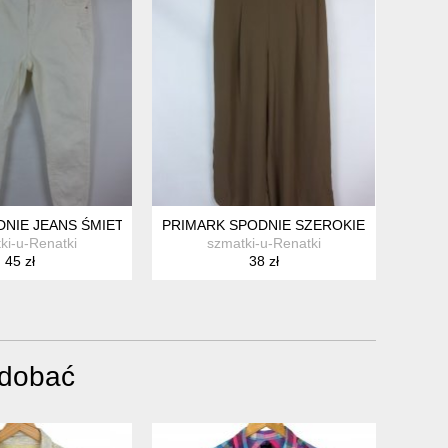
NIE JEANS ŚMIETANOWE SKINNY 16 / 44
PRIMARK SPODNIE SZEROKIE PROSTE PAL
ki-u-Renatki
szmatki-u-Renatki
45 zł
38 zł
odobać