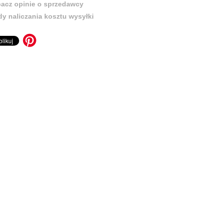
acz opinie o sprzedawcy
y naliczania kosztu wysyłki