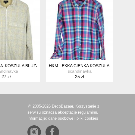
 KOSZULA BLUZA ZAPINANA KRATKA M
H&M LEKKA CIENKA KOSZULA MĘSKA KRA
andinavka
scandinavka
27 zł
25 zł
@ 2005-2026 DecoBazaar. Korzystanie z
serwisu oznacza akceptację
regulaminu.
Informacje:
dane osobowe
i
pliki cookies