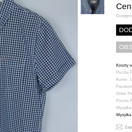
Cena
Dostępn
Koszty w
Poczta P
Kurier: 1
Paczkoma
Orlen Pa
Poczta P
Wysyłka 
Wysyłka 
Zap