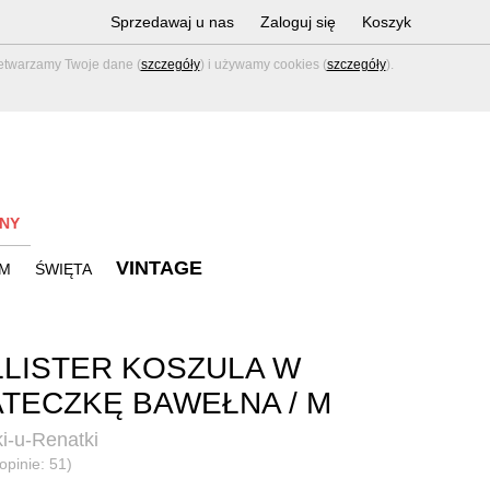
Sprzedawaj u nas
Zaloguj się
Koszyk
zetwarzamy Twoje dane (
szczegóły
) i używamy cookies (
szczegóły
).
NY
VINTAGE
M
ŚWIĘTA
LISTER KOSZULA W
TECZKĘ BAWEŁNA / M
i-u-Renatki
opinie: 51)