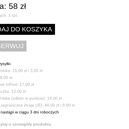
: 58 zł
ych:
1
szt.
ysyłki:
olska: 15,00 zł / 3,00 zł
8,00 zł
t InPost: 17,00 zł
czka: 13,00 zł
olska (odbiór w punkcie): 14,00 zł
zagraniczna (kraje UE): 40,00 zł / 8,00 zł
nastąpi w ciągu 3 dni roboczych
ytaj o szczegóły produktu