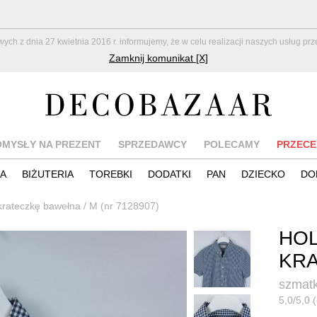
z dnia 27 kwietnia 2016 r. informujemy, że w celu realizacji naszych usług pr
Zamknij komunikat [X]
OMYSŁY NA PREZENT
SPRZEDAWCY
POLECAMY
PRZECE
IA
BIŻUTERIA
TOREBKI
DODATKI
PAN
DZIECKO
DO
 krateczkę bawełna / M (nr 7128907)
HOL
KRA
szmatk
5,0/5,0 (