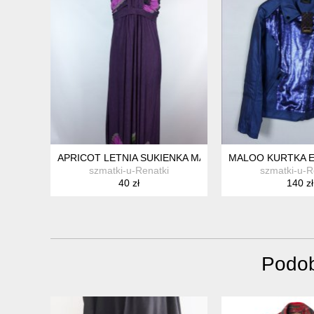
APRICOT LETNIA SUKIENKA MAXI NA BIUST / L
MALOO KURTKA E
szmatki-u-Renatki
szmatki-u-R
40 zł
140 zł
Podob