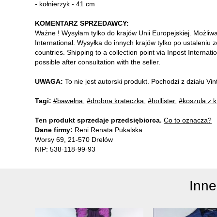
- kołnierzyk - 41 cm
KOMENTARZ SPRZEDAWCY:
Ważne ! Wysyłam tylko do krajów Unii Europejskiej. Możliw
International. Wysyłka do innych krajów tylko po ustaleniu 
countries. Shipping to a collection point via Inpost Internati
possible after consultation with the seller.
UWAGA:
To nie jest autorski produkt. Pochodzi z działu V
Tagi:
#bawełna
,
#drobna krateczka
,
#hollister
,
#koszula z 
Ten produkt sprzedaje przedsiębiorca.
Co to oznacza?
Dane firmy:
Reni Renata Pukalska
Worsy 69, 21-570 Drelów
NIP: 538-118-99-93
Inne