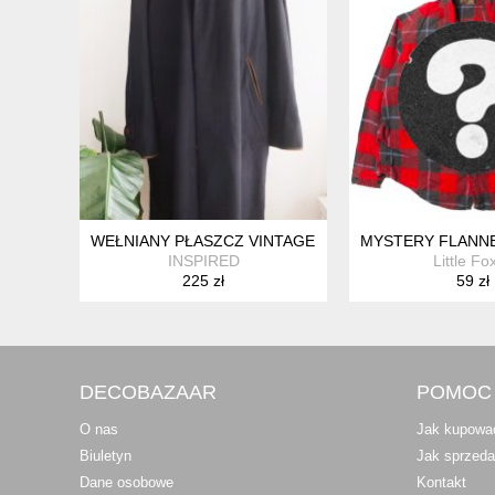
WEŁNIANY PŁASZCZ VINTAGE 56
MYSTERY FLANNE
INSPIRED
Little Fo
225 zł
59 zł
DECOBAZAAR
POMOC
O nas
Jak kupowa
Biuletyn
Jak sprzed
Dane osobowe
Kontakt