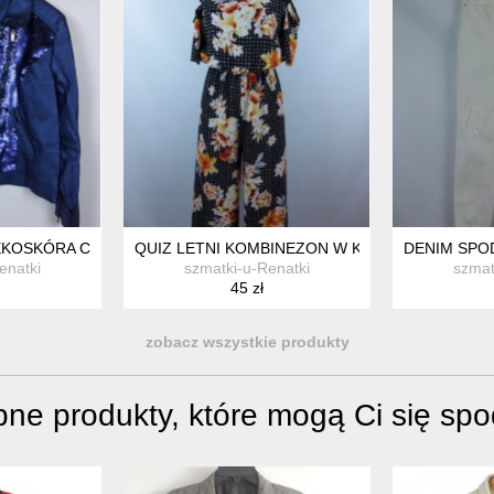
KOSKÓRA CEKINY / 42 Z METKĄ
QUIZ LETNI KOMBINEZON W KWIATY 10 / 36
DENIM SPOD
enatki
szmatki-u-Renatki
szmat
45 zł
zobacz wszystkie produkty
ne produkty, które mogą Ci się sp