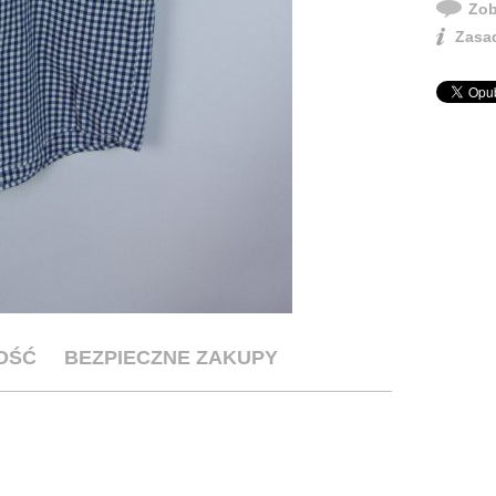
Zob
Zasad
OŚĆ
BEZPIECZNE ZAKUPY