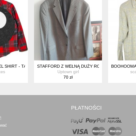
L SHIRT - TAJEMNICZA KOSZULA FLANELOWA MĘSKA I UNISEX
STAFFORD Z WEŁNĄ DUŻY ROZMIAR
BOOHOOMAN
xes
Uptown girl
sc
70 zł
PŁATNOŚCI
ć
awać