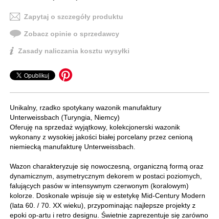
Zapytaj o szczegóły produktu
Zobacz opinie o sprzedawcy
Zasady naliczania kosztu wysyłki
Unikalny, rzadko spotykany wazonik manufaktury
Unterweissbach (Turyngia, Niemcy)
Oferuję na sprzedaż wyjątkowy, kolekcjonerski wazonik
wykonany z wysokiej jakości białej porcelany przez cenioną
niemiecką manufakturę Unterweissbach.
Wazon charakteryzuje się nowoczesną, organiczną formą oraz
dynamicznym, asymetrycznym dekorem w postaci poziomych,
falujących pasów w intensywnym czerwonym (koralowym)
kolorze. Doskonale wpisuje się w estetykę Mid-Century Modern
(lata 60. / 70. XX wieku), przypominając najlepsze projekty z
epoki op-artu i retro designu. Świetnie zaprezentuje się zarówno