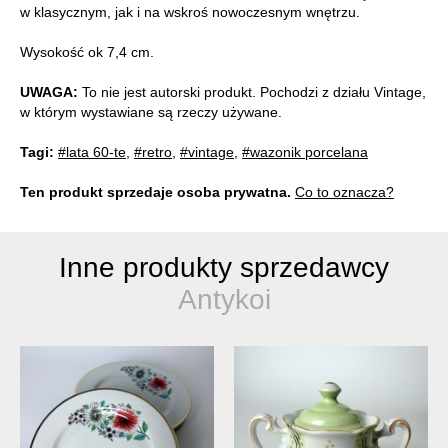
w klasycznym, jak i na wskroś nowoczesnym wnętrzu.
Wysokość ok 7,4 cm.
UWAGA:
To nie jest autorski produkt. Pochodzi z działu Vintage,
w którym wystawiane są rzeczy używane.
Tagi:
#lata 60-te
,
#retro
,
#vintage
,
#wazonik porcelana
Ten produkt sprzedaje osoba prywatna.
Co to oznacza?
Inne produkty sprzedawcy
Antykoi