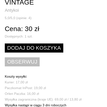
VINTAGE
Antykoi
5,0/5,0 (opinie: 4)
Cena: 30 zł
Dostępnych:
1
szt.
Koszty wysyłki:
Kurier: 17,00 zł
Paczkomat InPost: 19,00 zł
Orlen Paczka: 16,00 zł
Wysyłka zagraniczna (kraje UE): 69,00 zł / 13,80 zł
Wysyłka nastąpi w ciągu 3 dni roboczych