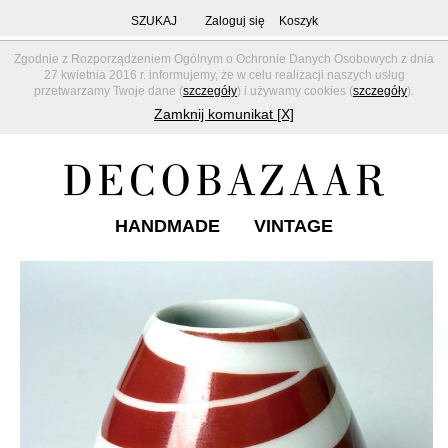
SZUKAJ
Zaloguj się
Koszyk
Zgodnie z Rozporządzeniem Ogólnym o Ochronie Danych Osobowych z dnia
27 kwietnia 2016 r. informujemy, że w celu realizacji naszych usług
przetwarzamy Twoje dane (
szczegóły
) i używamy cookies (
szczegóły
).
Zamknij komunikat [X]
HANDMADE
VINTAGE