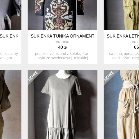
SUKIENKA M BUFY SATYNA GRAFIT
SUKIENKA TUNIKA ORNAMENT METALICZNY WZÓR
SUKIENKA LET
Valoisa
Val
40 zł
65
ienka carry
projekt river island z kolekcji l'art.
świetna, ponadcz
ej, gra...
uszyta ze sweterkowej, miękkiej...
marki h&m. uszy
leją