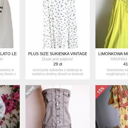
A LATO LEN BAWEŁNA BEŻOWA SUKIENKA VINTAGE
PLUS SIZE SUKIENKA VINTAGE HELLO SUNSHINE 4
LIMONKOWA MI
e!
Duże jest piękne!
HAUHAU 
29 zł
41
 bawełny w
wzorzysta sukienka z wiskozy w
limonkowa mi
ny fason z
subtelny drobny deseń w kolorze
oryginalnym
granato...
wykończenie