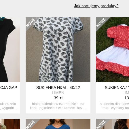
Jak sortujemy produkty?
CJA GAP ORAZ
SUKIENKA H&M - 40/42
SUKIENKA / 
LIMEN
LI
39 zł
13
a/kamizela
biała sukienka w czarne liście. na
sukienka dla dzie
, wygodn...
karku pęknięcie z wiązaniem. bez ...
roku. wymiary na 