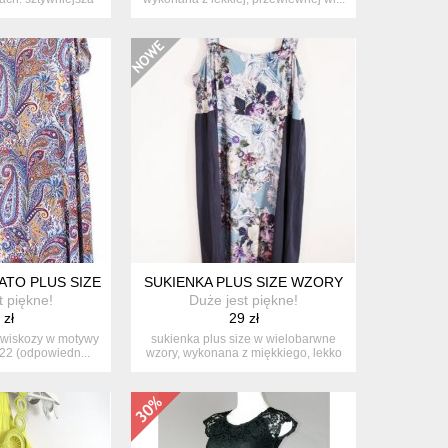
na...
LATO PLUS SIZE RED HANGER 50 DUŻY ROZMIAR
SUKIENKA PLUS SIZE WZORY
t piękne!
Duże jest piękne!
 zł
29 zł
z wiskozy w motywy
sukienka plus size w wielobarwne
 22 (odpowiedn...
wzory, wykonana z miękkiego, lekko
el...