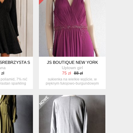
REBRZYSTA SUKIENKA (F, VK, VW, VM)
JS BOUTIQUE NEW YORK
ana
Uptown girl
 zł
75 zł
88 zł
poliamid, 7% nić
sukienka na wielkie wyjście, w
lastan sparkling
pięknym fuksjowo-burgundowym
...
kolorze. m...