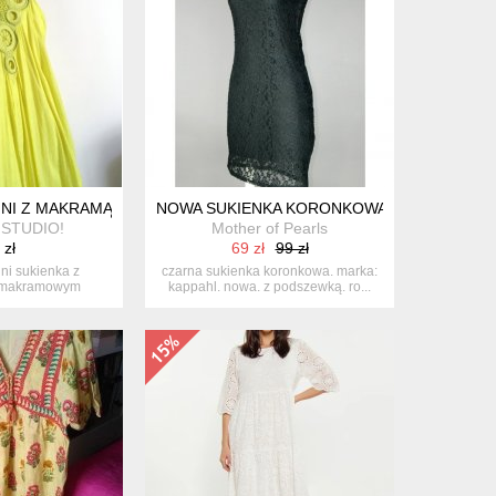
6 48 WISKOZA
NI Z MAKRAMĄ
NOWA SUKIENKA KORONKOWA KAPPAHL, 36
STUDIO!
Mother of Pearls
 zł
69 zł
99 zł
ni sukienka z
czarna sukienka koronkowa. marka:
, makramowym
kappahl. nowa. z podszewką. ro...
m. 100% b...