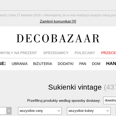
z dnia 27 kwietnia 2016 r. informujemy, że w celu realizacji naszych usług pr
Zamknij komunikat [X]
OMYSŁY NA PREZENT
SPRZEDAWCY
POLECAMY
PRZECE
GE:
HA
UBRANIA
BIŻUTERIA
DODATKI
PAN
DOM
Sukienki vintage
(43
Przefiltruj produkty według sposoby dostawy: