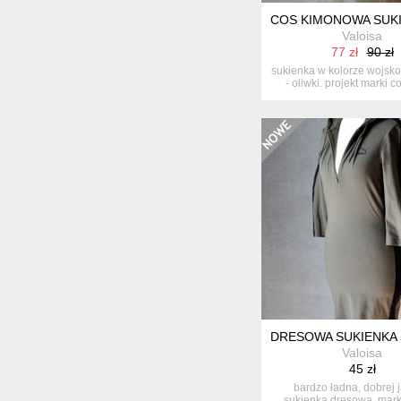
COS KIMONOWA SUKI
Valoisa
77 zł
90 zł
sukienka w kolorze wojsko
- oliwki. projekt marki co
DRESOWA SUKIENKA 
Valoisa
45 zł
bardzo ładna, dobrej 
sukienka dresowa. mar