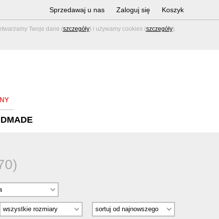
Sprzedawaj u nas
Zaloguj się
Koszyk
zetwarzamy Twoje dane (
szczegóły
) i używamy cookies (
szczegóły
).
NY
NDMADE
70)