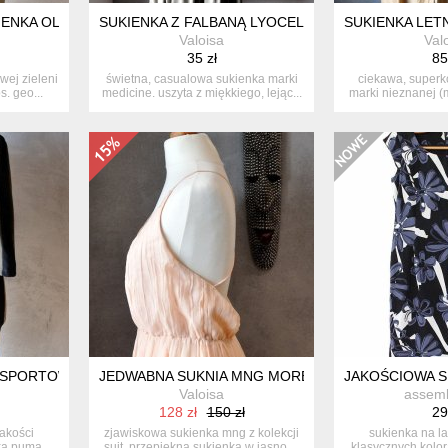
ENKA OLIWKA S
SUKIENKA Z FALBANĄ LYOCELL OLIWKA XS
SUKIENKA LET
Valoisa
Val
35 zł
85
wej zieleni
świetna, casualowa sukienka marki
ciekawa, superk
s. geo...
medicine. uszyta z miękkiego, lejąc...
marki nieznanej (
m.
SPORTOWA KAPTUR MILITARY GREEN S
JEDWABNA SUKNIA MNG MORELA PUDROWY RÓŻ P
JAKOŚCIOWA S
Valoisa
assem
128 zł
150 zł
29
jakości
zjawiskowa sukienka mng z kolekcji
sukienka na l
ka puma.
suit. przepiękna sukienka w jasno ...
klasycznych kolor