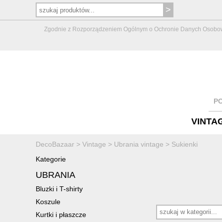
Zgodnie z Rozporządzeniem Ogólnym o Ochronie Danych Osobowych 
P
VINTA
DecoBazaar
>
Vintage
>
Ubrania vintage
>
Sukienki
Kategorie
UBRANIA
Bluzki i T-shirty
Koszule
Kurtki i płaszcze