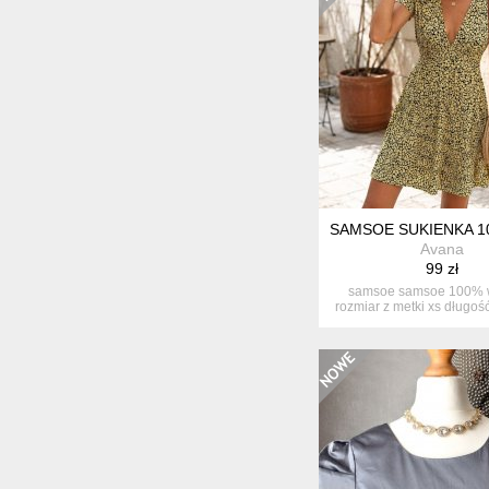
SAMSOE SUKIENKA 10
Avana
99 zł
samsoe samsoe 100% 
rozmiar z metki xs długoś
45 ...