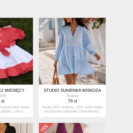
12 MIESIĘCY
STUDIO SUKIENKA WISKOZA
MEN
Avana
 zł
79 zł
wczynki-wiek około
studio 85% wiskoza, 15% nylon lekka
płasko: -plecy ...
muślinowa sukienka z koronkowy...