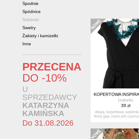
Spodnie
Spódnice
Sukienki
Swetry
Żakiety i kamizelki
Inne
PRZECENA
DO -10%
U
KOPERTOWA INSPIRA
SPRZEDAWCY
Izabelia
KATARZYNA
39 zł
KAMIŃSKA
długa, kopertowa sukienk
firmy gap, rozm.s/m czarna
Do 31.08.2026