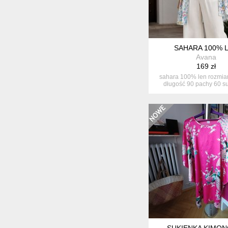
SAHARA 100% 
Avana
169 zł
sahara 100% len rozmiar 
długość 90 pachy 60 su
SUKIENKA KIMON