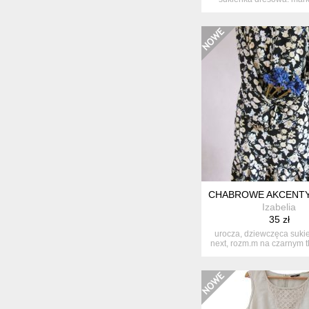
kolor: mil...
CHABROWE AKCENTY
Izabelia
35 zł
urocza, dziewczęca sukie
next, rozm.m na czarnym tle