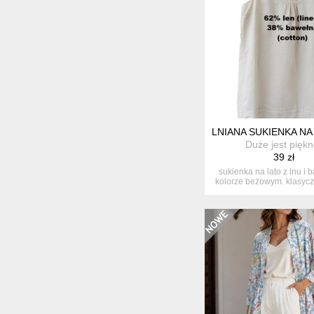
LNIANA SUKIENKA N
Duże jest piękn
39 zł
sukienka na lato z lnu i
kolorze beżowym. klasycz
...