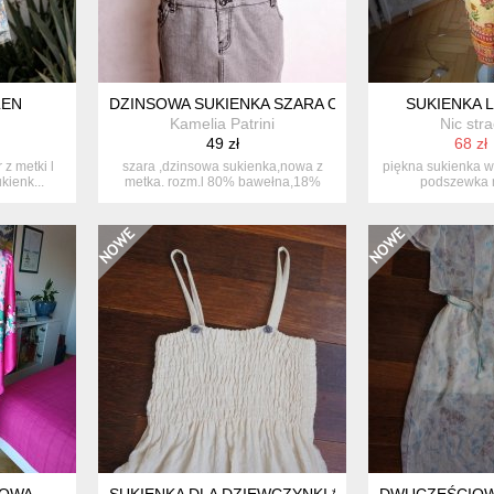
LEN
DZINSOWA SUKIENKA SZARA OKAY
SUKIENKA L
Kamelia Patrini
Nic str
49 zł
68 zł
z metki l
szara ,dzinsowa sukienka,nowa z
piękna sukienka w
kienk...
metka. rozm.l 80% bawełna,18%
podszewka 
polie...
rozcięc
OWA.
SUKIENKA DLA DZIEWCZYNKI *18
DWUCZĘŚCIOWA