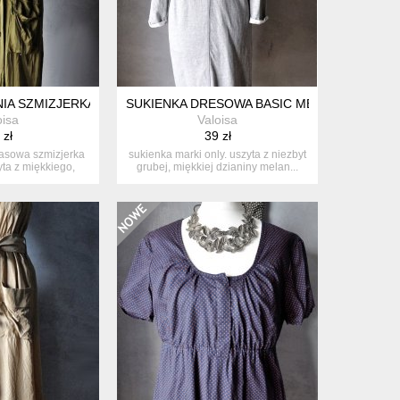
 S
NIA SZMIZJERKA CARGO WISKOZA XS
SUKIENKA DRESOWA BASIC MELANŻ BAWEŁN
oisa
Valoisa
 zł
39 zł
asowa szmizjerka
sukienka marki only. uszyta z niezbyt
ta z miękkiego,
grubej, miękkiej dzianiny melan...
c...