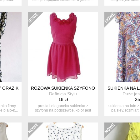
baweł
 ORAZ KORALE
RÓŻOWA SUKIENKA SZYFONOWA
SUKIENKA NA 
Definicja Stylu
Duże jes
18 zł
25
nka firmy
prosta i elegancka sukienka z
sukienka na lato 
 biało-k...
szyfonu na podszewce. kolor jest
paisley. rozmiar:
mocny, ...