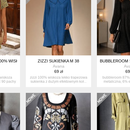
0% WISKOZA (F, VM, VW)
ZIZZI SUKIENKA M 38
BUBBLEROOM S
Avana
Av
69 zł
69
wiskoza
zizzi 100% wiskoza lekko trapezowa
bubbleroom 87% 
ć 90 pachy
sukienka z dużym efektownym koł...
metaliczna, 6% e
puf