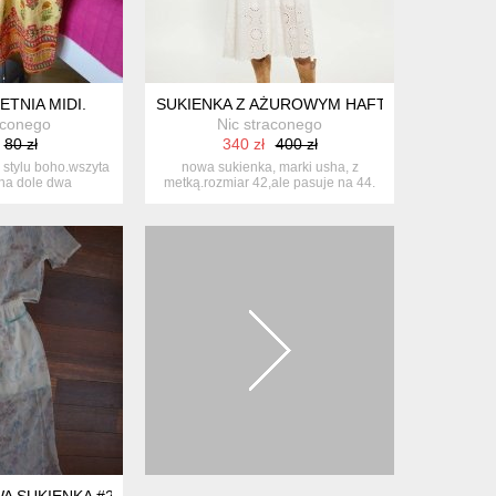
ETNIA MIDI.
SUKIENKA Z AŻUROWYM HAFTEM.
aconego
Nic straconego
80 zł
340 zł
400 zł
 stylu boho.wszyta
nowa sukienka, marki usha, z
na dole dwa
metką.rozmiar 42,ale pasuje na 44.
ia.ba...
dokład...
 SUKIENKA #24