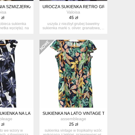
NIA SZMIZJERKA CARGO CUPRO XS S
UROCZA SUKIENKA RETRO GROSZKI S. OLIV
oisa
Valoisa
 zł
45 zł
obieca sukienka
uszyta z niezbyt grubej bawełny
metka wycięta). na
sukienka marki s. oliver. granatowa, ...
..
LISOWANA XS S
UKIENKA NA LATO VINTAGE BAWEŁNA JACKPOT
SUKIENKA NA LATO VINTAGE TROPIKALNY 
bleage
assembleage
 zł
25 zł
ato we wzory w
sukienka vintage w tropikalny wzór.
ach. sztywniejsza
wykonana z lekkiej, przewiewnej wi...