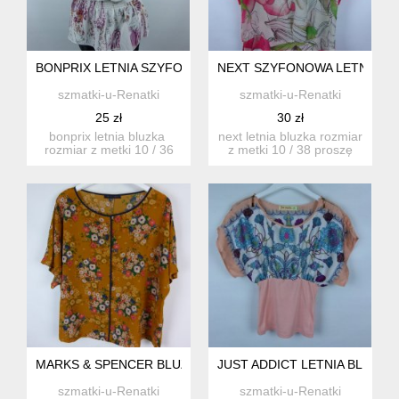
BONPRIX LETNIA SZYFONOWA BLUZKA 10 / 36
NEXT SZYFONOWA LETNIA BLU
szmatki-u-Renatki
szmatki-u-Renatki
25 zł
30 zł
bonprix letnia bluzka
next letnia bluzka rozmiar
rozmiar z metki 10 / 36
z metki 10 / 38 proszę
proszę sprawdzić ...
sprawdzić poda...
MARKS & SPENCER BLUZKA W KWIATY 18 / 46
JUST ADDICT LETNIA BLUZKA Z
szmatki-u-Renatki
szmatki-u-Renatki