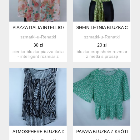
PIAZZA ITALIA INTELLIGENT BLUZKA / XL Z METKĄ
SHEIN LETNIA BLUZKA CROP /
szmatki-u-Renatki
szmatki-u-Renatki
30 zł
29 zł
cienka bluzka piazza italia
bluzka crop shein rozmiar
- intelligent rozmiar z
z metki s proszę
metki xl pro...
sprawdzić podane wymi...
ATMOSPHERE BLUZKA DŁUŻSZY TYŁ WISKOZA 18 / 46
PAPAYA BLUZKA Z KRÓTKIMI R