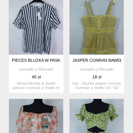
PIECES BLUZKA W PASKI / M Z METKĄ
JASPER CONRAN BAWEŁNIANY 
szmatki-u-Renatki
szmatki-u-Renatki
40 zł
18 zł
letnia bluzka w paski
top , bluzka jasper conran
pieces rozmiar z metki m
rozmiar z metki 14 / 42
proszę sprawdzić ...
proszę sprawd...