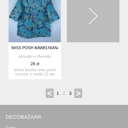
MISS POSH BAWEŁNIANA BLUZKA BAWEŁNA 12 / 38
szmatki-u-Renatki
28 zł
letnia bluzka miss posh
rozmiar z metki 12 ale
polecam na rozmiar o...
<
>
1
2
3
DECOBAZAAR
O nas