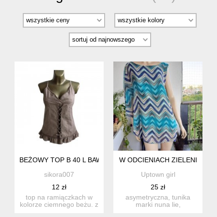
BEŻOWY TOP B 40 L BAWEŁNA
W ODCIENIACH ZIELENI
sikora007
Uptown girl
12 zł
25 zł
top na ramiączkach w
asymetryczna, tunika
kolorze ciemnego beżu. z
marki nuna lie,
przodu sznurowany jak
dwuwarstwowa, pod