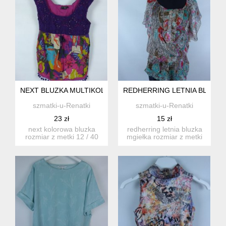
NEXT BLUZKA MULTIKOLOR 12 / 38
REDHERRING LETNIA BLUZKA 
szmatki-u-Renatki
szmatki-u-Renatki
23 zł
15 zł
next kolorowa bluzka
redherring letnia bluzka
rozmiar z metki 12 / 40
mgiełka rozmiar z metki
ale rozmiar jest zawyż...
12 / 40 proszę ...