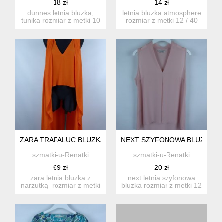
18 zł
14 zł
dunnes letnia bluzka,
letnia bluzka atmosphere
tunika rozmiar z metki 10
rozmiar z metki 12 / 40
/ 38 proszę spra...
proszę sprawdzi...
ZARA TRAFALUC BLUZKA TOP Z DŁUGĄ ASYMETRYCZNĄ NA
NEXT SZYFONOWA BLUZKA ŻO
szmatki-u-Renatki
szmatki-u-Renatki
69 zł
20 zł
zara letnia bluzka z
next letnia szyfonowa
narzutką rozmiar z metki
bluzka rozmiar z metki 12
s proszę sprawdz...
/ 40 proszę spra...