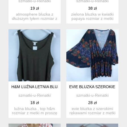
szmatki-u-Renatki
szmatki-u-Renatki
19 zł
38 zł
atmosphere bluzka z
zielona bluzka w kwiatki
dłuższym tyłem rozmiar z
papaya rozmiar z metki
metki 18 / 46 prosz...
18 - około 44 ...
H&M LUŹNA LETNIA BLUZKA TOP KHAKI / M Z METKĄ
EVIE BLUZKA SZEROKIE RĘKAW
szmatki-u-Renatki
szmatki-u-Renatki
18 zł
28 zł
luźna bluzka , top h&m
evie bluzka z szerokimi
rozmiar z metki m proszę
rękawami rozmiar z metki
sprawdzić podane...
20 / 48 ale rozmia...