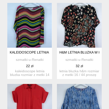
go...
spodem koszulka...
KALEIDOSCOPE LETNIA BLUZKA Z JEDNYM RĘKAWEM OVERSI
H&M LETNIA BLUZKA W KWIA
szmatki-u-Renatki
szmatki-u-Renatki
22 zł
32 zł
kaleidoscope letnia
letnia bluzka h&m rozmiar
bluzka rozmiar z metki 14
z metki 16 / 44 proszę
/ 40 proszę sprawd...
sprawdzić podan...