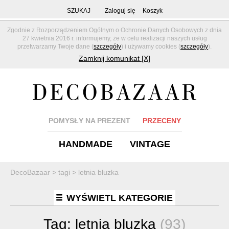
SZUKAJ
Zaloguj się
Koszyk
Zgodnie z Rozporządzeniem Ogólnym o Ochronie Danych Osobowych z dnia
27 kwietnia 2016 r. informujemy, że w celu realizacji naszych usług
przetwarzamy Twoje dane (
szczegóły
) i używamy cookies (
szczegóły
).
Zamknij komunikat [X]
POMYSŁY NA PREZENT
PRZECENY
HANDMADE
VINTAGE
DecoBazaar
>
tagi
>
letnia bluzka
WYŚWIETL KATEGORIE
Tag:
letnia bluzka
(93)