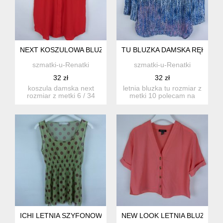
NEXT KOSZULOWA BLUZKA KR. RĘKAWY 6/34
TU BLUZKA DAMSKA RĘKAWY 3/
szmatki-u-Renatki
szmatki-u-Renatki
32 zł
32 zł
koszula damska next
letnia bluzka tu rozmiar z
rozmiar z metki 6 / 34
metki 10 polecam na
proszę sprawdzić poda...
rozmiar około 38 / m...
ICHI LETNIA SZYFONOWA BLUZKA TOP / M
NEW LOOK LETNIA BLUZKA RO