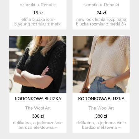
szmatki-u-Renatki
szmatki-u-Renatki
15 zł
24 zł
letnia bluzka ichi -
new look letnia rozpinana
b.young rozmiar z metki
bluzka rozmiar z metki 8 /
m proszę sprawdzić ...
36 proszę s...
KORONKOWA BLUZKA
KORONKOWA BLUZKA
The Wool Art
The Wool Art
380 zł
380 zł
delikatna, a jednocześnie
delikatna, a jednocześnie
bardzo efektowna –
bardzo efektowna –
szydełkowa bluzka
szydełkowa bluzka
wykonan...
wykonan...