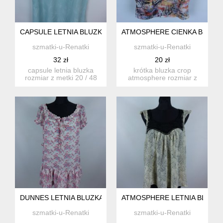
CAPSULE LETNIA BLUZKA KRÓTKIE RĘKAWY 20 / 48
ATMOSPHERE CIENKA BLUZKA 
szmatki-u-Renatki
szmatki-u-Renatki
32 zł
20 zł
capsule letnia bluzka
krótka bluzka crop
rozmiar z metki 20 / 48
atmosphere rozmiar z
proszę sprawdzić p...
metki 6 / 34 proszę
spra...
DUNNES LETNIA BLUZKA TUNIKA SZYFON KWIATKI 10 / 38
ATMOSPHERE LETNIA BLUZKA 
szmatki-u-Renatki
szmatki-u-Renatki