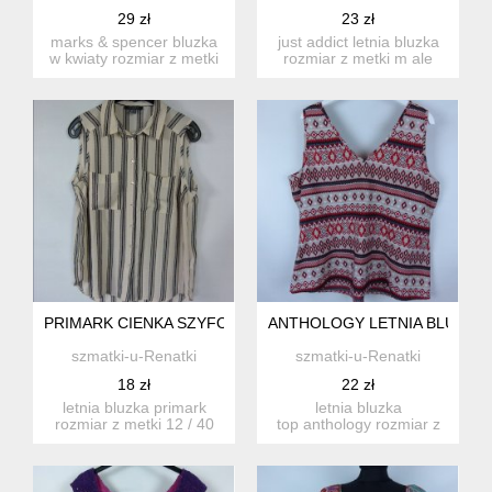
29 zł
23 zł
marks & spencer bluzka
just addict letnia bluzka
w kwiaty rozmiar z metki
rozmiar z metki m ale
18 / 46 proszę s...
rozmiar jest zawyżo...
PRIMARK CIENKA SZYFONOWA LETNIA BLUZKA 12 / 40
ANTHOLOGY LETNIA BLUZKA T
szmatki-u-Renatki
szmatki-u-Renatki
18 zł
22 zł
letnia bluzka primark
letnia bluzka
rozmiar z metki 12 / 40
top anthology rozmiar z
proszę sprawdzić p...
metki 20 / 48 proszę
spraw...