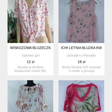
WISKOZOWA BLUZECZKA F&F
ICHI LETNIA BLUZKA KWIATY 
Uptown girl
szmatki-u-Renatki
12 zł
18 zł
bluzka w drobne
letnia bluzka ichi rozmiar
kwiatuszki marki f&f,
z metki s proszę
materiał milutki 100%
sprawdzić podane wym...
wiskoza. r...