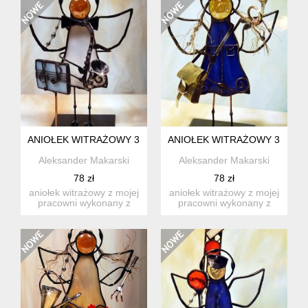
ANIOŁEK WITRAŻOWY 3D Z SAKSOFONEM
ANIOŁEK WITRAŻOWY 3D PO
Aleksander Makarski
Aleksander Makarski
78 zł
78 zł
aniołek witrażowy z mojej
aniołek witrażowy z mojej
pracowni wykonany z
pracowni wykonany z
wysokiej jakości szkła ...
wysokiej jakości szkła ...