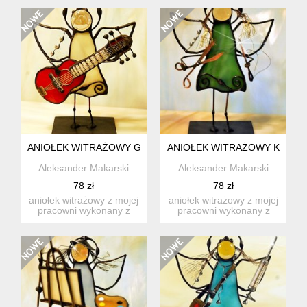
ANIOŁEK WITRAŻOWY GITARZYSTA
ANIOŁEK WITRAŻOWY KRAW
Aleksander Makarski
Aleksander Makarski
78 zł
78 zł
aniołek witrażowy z mojej
aniołek witrażowy z mojej
pracowni wykonany z
pracowni wykonany z
wysokiej jakości szkła ...
wysokiej jakości szkła ...