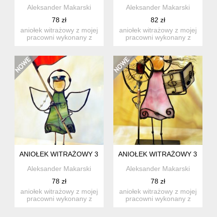
Aleksander Makarski
Aleksander Makarski
78 zł
82 zł
aniołek witrażowy z mojej
aniołek witrażowy z mojej
pracowni wykonany z
pracowni wykonany z
wysokiej jakości szkła ...
wysokiej jakości szkła ...
ANIOŁEK WITRAŻOWY 3D ŻOŁNIERZ
ANIOŁEK WITRAŻOWY 3D WO
Aleksander Makarski
Aleksander Makarski
78 zł
78 zł
aniołek witrażowy z mojej
aniołek witrażowy z mojej
pracowni wykonany z
pracowni wykonany z
wysokiej jakości szkła ...
wysokiej jakości szkła ...