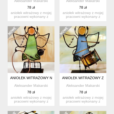
Aleksander Makarski
Aleksander Makarski
78 zł
78 zł
aniołek witrażowy z mojej
aniołek witrażowy z mojej
pracowni wykonany z
pracowni wykonany z
wysokiej jakości szkła ...
wysokiej jakości szkła ...
ANIOŁEK WITRAŻOWY NAUCZYCIELKA W-F
ANIOŁEK WITRAŻOWY Z BĘB
Aleksander Makarski
Aleksander Makarski
78 zł
78 zł
aniołek witrażowy z mojej
aniołek witrażowy z mojej
pracowni wykonany z
pracowni wykonany z
wysokiej jakości szkła ...
wysokiej jakości szkła ...