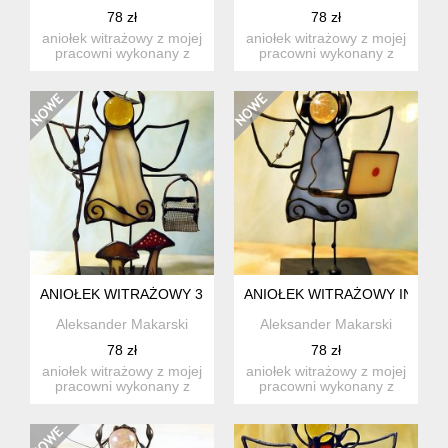
78 zł
78 zł
aniołek witrażowy z mojej
aniołek witrażowy z mojej
pracowni wykonany z
pracowni wykonany z
wysokiej jakości szkła ...
wysokiej jakości szkła ...
ANIOŁEK WITRAŻOWY 3D GRZYBIARZ
ANIOŁEK WITRAŻOWY INFOR
Aleksander Makarski
Aleksander Makarski
78 zł
78 zł
aniołek witrażowy z mojej
aniołek witrażowy z mojej
pracowni wykonany z
pracowni wykonany z
wysokiej jakości szkła ...
wysokiej jakości szkła ...