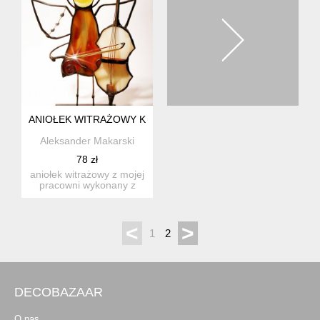
ANIOŁEK WITRAŻOWY KONTRABAS
Aleksander Makarski
78 zł
aniołek witrażowy z mojej
pracowni wykonany z
wysokiej jakości szkła ...
<
>
1
2
DECOBAZAAR
O nas