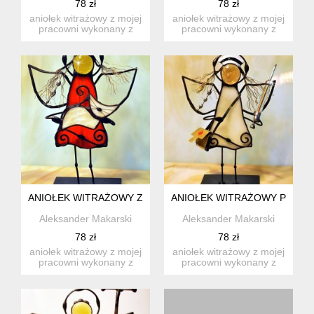
78 zł
78 zł
aniołek witrażowy z mojej
aniołek witrażowy z mojej
pracowni wykonany z
pracowni wykonany z
wysokiej jakości szkła ...
wysokiej jakości szkła ...
ANIOŁEK WITRAŻOWY Z KOTEM
ANIOŁEK WITRAŻOWY PIELĘ
Aleksander Makarski
Aleksander Makarski
78 zł
78 zł
aniołek witrażowy z mojej
aniołek witrażowy z mojej
pracowni wykonany z
pracowni wykonany z
wysokiej jakości szkła ...
wysokiej jakości szkła ...