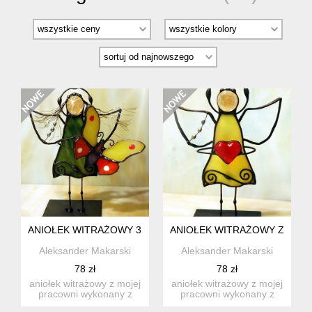
ANIOŁEK WITRAŻOWY 3D Z MOTYLKIEM
ANIOŁEK WITRAŻOWY Z SER
Aleksander Makarski
Aleksander Makarski
78 zł
78 zł
aniołek witrażowy z mojej
aniołek witrażowy z mojej
pracowni wykonany z
pracowni wykonany z
wysokiej jakości szkła w...
wysokiej jakości szkła ...