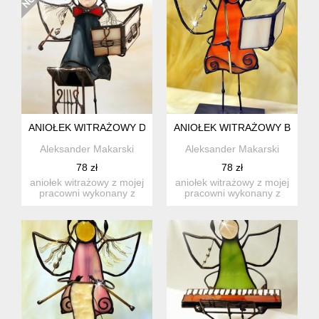
ANIOŁEK WITRAŻOWY DYRYGENT
ANIOŁEK WITRAŻOWY BIBLI
Aleksander Makarski
Aleksander Makarski
78 zł
78 zł
aniołek witrażowy z mojej
aniołek witrażowy z mojej
pracowni wykonany z
pracowni wykonany z
wysokiej jakości szkła ...
wysokiej jakości szkła ...