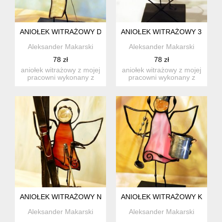
ANIOŁEK WITRAŻOWY DZIEWIARKA
ANIOŁEK WITRAŻOWY 3D "Z 
Aleksander Makarski
Aleksander Makarski
78 zł
78 zł
aniołek witrażowy z mojej
aniołek witrażowy z mojej
pracowni wykonany z
pracowni wykonany z
wysokiej jakości szkła ...
wysokiej jakości szkła ...
ANIOŁEK WITRAŻOWY NARCIARZ
ANIOŁEK WITRAŻOWY KUCH
Aleksander Makarski
Aleksander Makarski