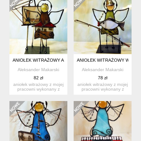
ANIOŁEK WITRAŻOWY ARCHITEKT
ANIOŁEK WITRAŻOWY WĘDK
Aleksander Makarski
Aleksander Makarski
82 zł
78 zł
aniołek witrażowy z mojej
aniołek witrażowy z mojej
pracowni wykonany z
pracowni wykonany z
wysokiej jakości szkła ...
wysokiej jakości szkła ...