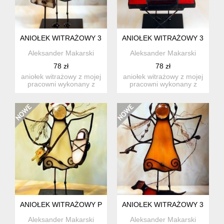
ANIOŁEK WITRAŻOWY 3D Z KLARNETEM
ANIOŁEK WITRAŻOWY 3D "Z 
Aleksander Makarski
Aleksander Makarski
78 zł
78 zł
aniołek witrażowy z mojej
aniołek witrażowy z mojej
pracowni wykonany z
pracowni wykonany z
wysokiej jakości szkła ...
wysokiej jakości szkła ...
ANIOŁEK WITRAŻOWY POŁOŻNA Z BOBO
ANIOŁEK WITRAŻOWY 3D Z J
Aleksander Makarski
Aleksander Makarski