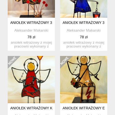
ANIOŁEK WITRAŻOWY 3D OGRODNICZKA
ANIOŁEK WITRAŻOWY 3D Z K
Aleksander Makarski
Aleksander Makarski
78 zł
78 zł
aniołek witrażowy z mojej
aniołek witrażowy z mojej
pracowni wykonany z
pracowni wykonany z
wysokiej jakości szkła ...
wysokiej jakości szkła ...
ANIOŁEK WITRAŻOWY KIEROWCA
ANIOŁEK WITRAŻOWY ELEKT