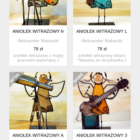
ANIOŁEK WITRAŻOWY MALARKA/MALARZ
ANIOŁEK WITRAŻOWY LEKAR
Aleksander Makarski
Aleksander Makarski
78 zł
78 zł
aniołek witrażowy z mojej
aniołek witrażowy lekarz
pracowni wykonany z
?lekarka ze strzykawką z
wysokiej jakości szkła ...
mojej pracowni wykon...
ANIOŁEK WITRAŻOWY ASTRONOM
ANIOŁEK WITRAŻOWY 3D BAS