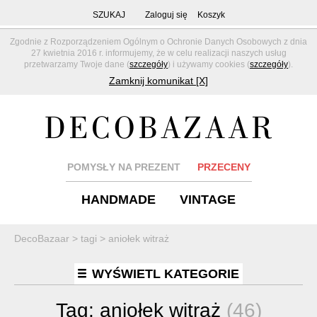
SZUKAJ
Zaloguj się
Koszyk
Zgodnie z Rozporządzeniem Ogólnym o Ochronie Danych Osobowych z dnia
27 kwietnia 2016 r. informujemy, że w celu realizacji naszych usług
przetwarzamy Twoje dane (
szczegóły
) i używamy cookies (
szczegóły
).
Zamknij komunikat [X]
POMYSŁY NA PREZENT
PRZECENY
HANDMADE
VINTAGE
DecoBazaar
>
tagi
>
aniołek witraż
WYŚWIETL KATEGORIE
Tag:
aniołek witraż
(46)