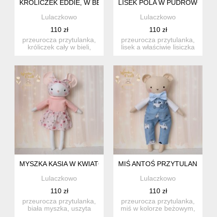
KRÓLICZEK EDDIE, W BEŻOWYM DRESIKU PRZYTULANKA,
LISEK POLA W PUDROWO-RÓ
Lulaczkowo
Lulaczkowo
110 zł
110 zł
przeurocza przytulanka,
przeurocza przytulanka,
króliczek cały w bieli,
lisek a właściwie lisiczka
uszyty ręcznie z najwy...
w odcieniach szaroś...
MYSZKA KASIA W KWIATOWEJ SPÓDNICZCE, PRZYTULANK
MIŚ ANTOŚ PRZYTULANKA W 
Lulaczkowo
Lulaczkowo
110 zł
110 zł
przeurocza przytulanka,
przeurocza przytulanka,
biała myszka, uszyta
miś w kolorze beżowym,
ręcznie z najwyższą
uszyty ręcznie z najwyż...