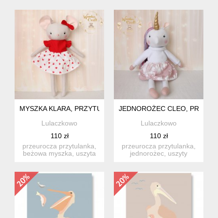
stara...
MYSZKA KLARA, PRZYTULANKA RĘCZNIE SZYTA, PREZENT
JEDNOROŻEC CLEO, PRZYTU
Lulaczkowo
Lulaczkowo
110 zł
110 zł
przeurocza przytulanka,
przeurocza przytulanka,
beżowa myszka, uszyta
jednorożec, uszyty
ręcznie z najwyższą
ręcznie z najwyższą
star...
starann...