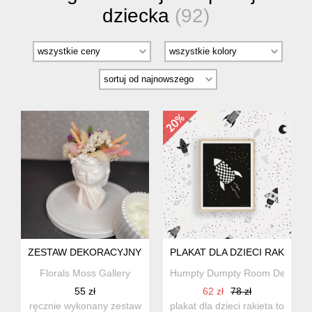
dziecka
(92)
ZESTAW DEKORACYJNY DLA DZIEWCZYNEK
PLAKAT DLA DZIECI RAKIETA 
Florals Moss Gallery
Humpty Dumpty Room Decorati
55 zł
62 zł
78 zł
ręcznie wykonany zestaw
plakat dla dzieci rakieta to