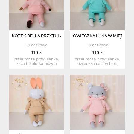
KOTEK BELLA PRZYTULANKA, W RÓŻOWYM DRESIKU, PR
OWIECZKA LUNA W MIĘTOWY
Lulaczkowo
Lulaczkowo
110 zł
110 zł
przeurocza przytulanka,
przeurocza przytulanka,
kicia trikolorka uszyta
owieczka cała w bieli,
ręcznie z najwyższą st...
uszyta ręcznie z najwyż...