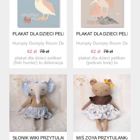
PLAKAT DLA DZIECI PELIKAN (FISH HUNTER)
PLAKAT DLA DZIECI PELIKAN 
Humpty Dumpty Room Decoration
Humpty Dumpty Room Decorati
62 zł
78 zł
62 zł
78 zł
plakat dla dzieci pelikan
plakat dla dzieci pelikan
(fish hunter) to dekoracja
(pelican love) to
do pokoju dziecię...
dekoracja do pokoju
dzieci...
SŁONIK WIKI PRZYTULANKA W BEŻOWYM SWETERKU I BŁĘ
MIŚ ZOYA PRZYTULANKA W 