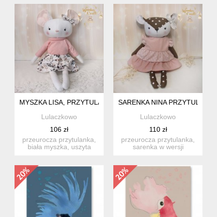
MYSZKA LISA, PRZYTULANKA RĘCZNIE SZYTA, PREZENT 
SARENKA NINA PRZYTULANK
Lulaczkowo
Lulaczkowo
106 zł
110 zł
przeurocza przytulanka,
przeurocza przytulanka,
biała myszka, uszyta
sarenka w wersji
ręcznie z najwyższą
dziewczęcej, uszyta
stara...
ręcznie z...