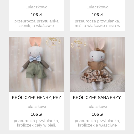
Lulaczkowo
Lulaczkowo
106 zł
106 zł
przeurocza przytulanka
przeurocza przytulanka,
słonik, a właściwie
miś, a właściwie misia w
słoniczka w kolorze
kolorze ciemnego beżu...
szarym,...
KRÓLICZEK HENRY, PRZYTULANKA RĘCZNIE SZYTA, PREZ
KRÓLICZEK SARA PRZYTULA
Lulaczkowo
Lulaczkowo
106 zł
106 zł
przeurocza przytulanka,
przeurocza przytulanka,
króliczek cały w bieli,
króliczek a właściwie
uszyty ręcznie z najwy...
królisia cała w bieli, u...