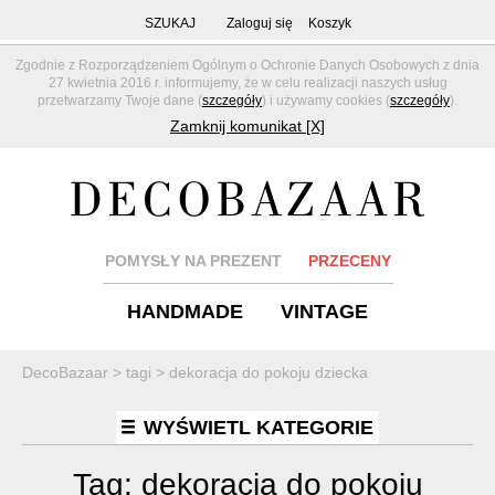
SZUKAJ
Zaloguj się
Koszyk
Zgodnie z Rozporządzeniem Ogólnym o Ochronie Danych Osobowych z dnia
27 kwietnia 2016 r. informujemy, że w celu realizacji naszych usług
przetwarzamy Twoje dane (
szczegóły
) i używamy cookies (
szczegóły
).
Zamknij komunikat [X]
POMYSŁY NA PREZENT
PRZECENY
HANDMADE
VINTAGE
DecoBazaar
>
tagi
>
dekoracja do pokoju dziecka
WYŚWIETL KATEGORIE
Tag:
dekoracja do pokoju