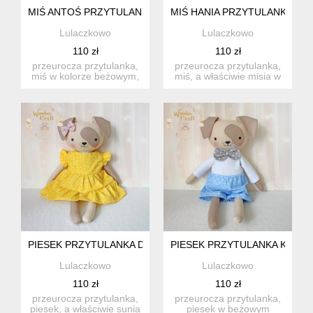
MIŚ ANTOŚ PRZYTULANKA W BIAŁYM SWETERKU I BIAŁYC
MIŚ HANIA PRZYTULANKA W
Lulaczkowo
Lulaczkowo
110 zł
110 zł
przeurocza przytulanka,
przeurocza przytulanka,
miś w kolorze beżowym,
miś, a właściwie misia w
uszyty ręcznie z najwyż...
kolorze beżowym, uszy...
PIESEK PRZYTULANKA DAISY W ŻÓŁTEJ SUKIENECZCE Z F
PIESEK PRZYTULANKA KUBA 
Lulaczkowo
Lulaczkowo
110 zł
110 zł
przeurocza przytulanka,
przeurocza przytulanka,
piesek, a właściwie sunia
piesek w beżowym