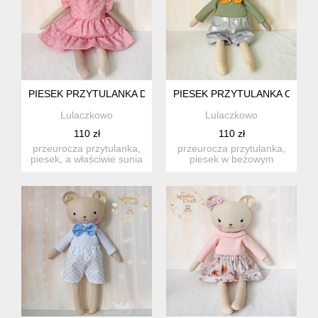
PIESEK PRZYTULANKA DAISY W RÓŻOWEJ SUKIENECZCE Z
PIESEK PRZYTULANKA OLEK
Lulaczkowo
Lulaczkowo
110 zł
110 zł
przeurocza przytulanka,
przeurocza przytulanka,
piesek, a właściwie sunia
piesek w beżowym
w beżowym kolorze z ...
kolorze z łatką na oczku,
usz...