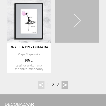
GRAFIKA 119 - GUMA BALONOWA
Maja Gajewska
165 zł
grafika wykonana
techniką mieszaną
(giclée+rysunek
isografem) na biały...
<
>
1
2
3
DECOBAZAAR