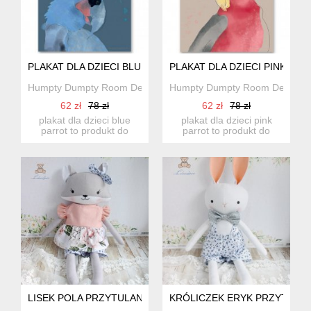
PLAKAT DLA DZIECI BLUE PARROT
PLAKAT DLA DZIECI PINK PA
Humpty Dumpty Room Decoration
Humpty Dumpty Room Decorati
62 zł
78 zł
62 zł
78 zł
plakat dla dzieci blue
plakat dla dzieci pink
parrot to produkt do
parrot to produkt do
pokoju dziecięcego.
pokoju dziecięcego.
dekora...
dekora...
LISEK POLA PRZYTULANKA SPODENKI BLUZECZKA RÓŻ
KRÓLICZEK ERYK PRZYTULA