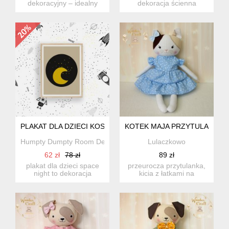
dekoracyjny – idealny
dekoracja ścienna
dodatek do wnętrza!** ...
dedykowana do wnętrz
dz...
PLAKAT DLA DZIECI KOSMOS (SPACE NIGHT)
KOTEK MAJA PRZYTULANKA W
Humpty Dumpty Room Decoration
Lulaczkowo
62 zł
78 zł
89 zł
plakat dla dzieci space
przeurocza przytulanka,
night to dekoracja
kicia z łatkami na
ścienna dedykowana do
uszkach, uszyta ręcznie z
wnętr...
n...