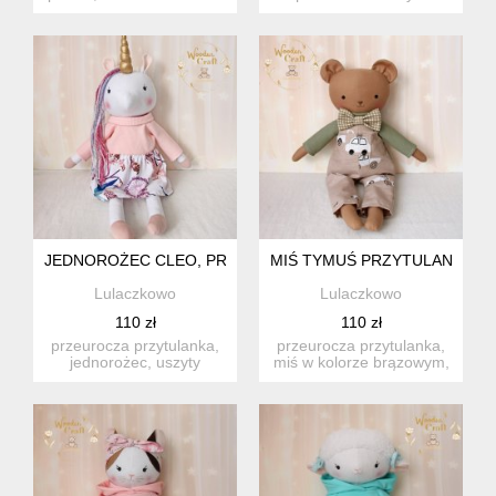
w beżowym kolorze z ...
kolorze z łatką na oczku,
usz...
JEDNOROŻEC CLEO, PRZYTULANKA RĘCZNIE SZYTA, RÓŻ
MIŚ TYMUŚ PRZYTULANKA W 
Lulaczkowo
Lulaczkowo
110 zł
110 zł
przeurocza przytulanka,
przeurocza przytulanka,
jednorożec, uszyty
miś w kolorze brązowym,
ręcznie z najwyższą
uszyty ręcznie z najwy...
starann...