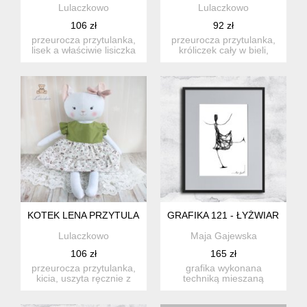
Lulaczkowo
Lulaczkowo
106 zł
92 zł
przeurocza przytulanka,
przeurocza przytulanka,
lisek a właściwie lisiczka
króliczek cały w bieli,
w odcieniach szaroś...
uszyty ręcznie z najwy...
KOTEK LENA PRZYTULANKA W SUKIENECZCE BEŻ-ZIELEŃ W
GRAFIKA 121 - ŁYŻWIARKA
Lulaczkowo
Maja Gajewska
106 zł
165 zł
przeurocza przytulanka,
grafika wykonana
kicia, uszyta ręcznie z
techniką mieszaną
najwyższą starannością...
(giclée+rysunek
isografem) na biały...