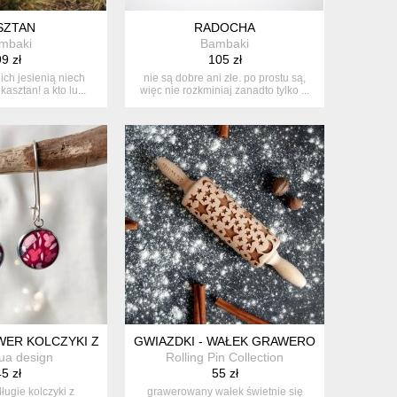
SZTAN
RADOCHA
mbaki
Bambaki
9 zł
105 zł
 ich jesienią niech
nie są dobre ani złe. po prostu są,
kasztan! a kto lu...
więc nie rozkminiaj zanadto tylko ...
ER KOLCZYKI Z KWIATKAMI
GWIAZDKI - WAŁEK GRAWEROWANY, MAŁY
a design
Rolling Pin Collection
5 zł
55 zł
ługie kolczyki z
grawerowany wałek świetnie się