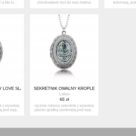
a kto lu...
chruśniakiem leci do was malina.
kolorową, auto
ma...
biż
 LOVE SLAVIC
SEKRETNIK OWALNY KROPLE
Laluv
65 zł
k z wysokiej
ręcznie robiony sekretnik z wysokiej
ą pod wyp...
jakości grafiką zamkniętą pod wyp...