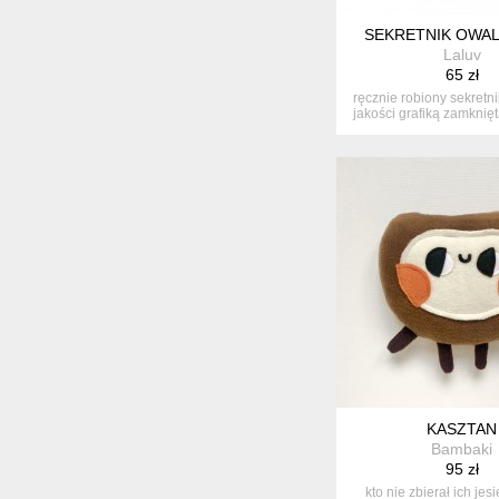
SEKRETNIK OWAL
Laluv
65 zł
ręcznie robiony sekretni
jakości grafiką zamknięt
KASZTAN
Bambaki
95 zł
kto nie zbierał ich jes