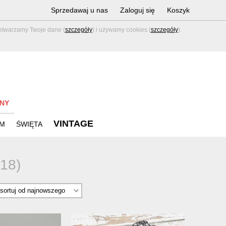
Sprzedawaj u nas
Zaloguj się
Koszyk
zetwarzamy Twoje dane (
szczegóły
) i używamy cookies (
szczegóły
).
NY
VINTAGE
M
ŚWIĘTA
(18)