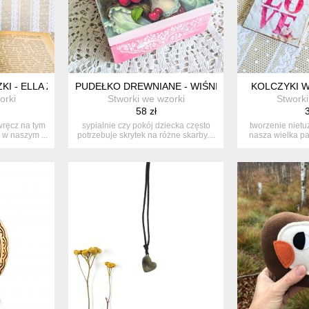
KI - ELLA ZAKLĘTA
PUDEŁKO DREWNIANE - WIŚNIE - SWEET TIME
KOLCZYKI W
orki
Stworki we wzorki
Stworki
58 zł
3
ręcz na tym
sypialnie czy pokój dziecka często
tworzenie nietuz
 w naszym ...
potrzebuje skrytek na różne skarby....
nasza wielka pa