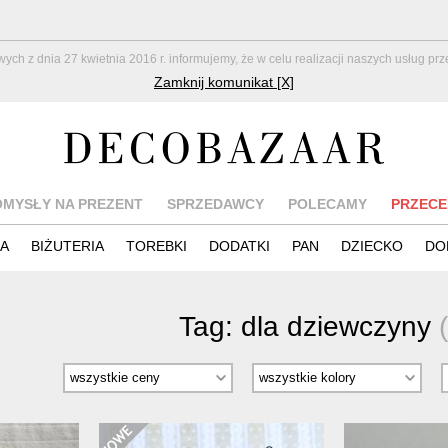
z dnia 27 kwietnia 2016 r. informujemy, że w celu realizacji naszych usług pr
Zamknij komunikat [X]
OMYSŁY NA PREZENT
SPRZEDAWCY
POLECAMY
PRZECE
IA
BIŻUTERIA
TOREBKI
DODATKI
PAN
DZIECKO
DO
Tag:
dla dziewczyny