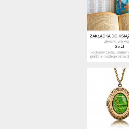
ZAKŁADKA DO KSIĄŻ
Stworki we wz
25 zł
kochamy czytać. mamy w
punkcie niezłego bzika :)