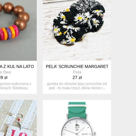
 Z KUL NA LATO
PELA' SCRUNCHIE MARGARETKA
e.Bee
Pela
9 zł
27 zł
 gumce wykonana z
gumka do włosów typu scrunchie od
lorach: fioletowy,
peli - to mała rzecz, która niesie r...
ksja...