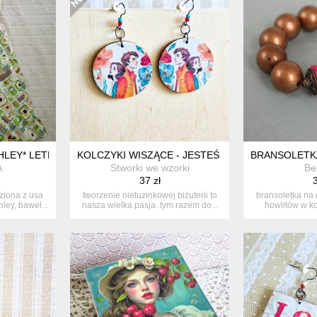
LEY* LETNIA SUKIENKA 10-12 LAT
KOLCZYKI WISZĄCE - JESTEŚ MOIM OPARCIEM
BRANSOLETKA
A
Stworki we wzorki
Be
37 zł
3
ziona z usa
tworzenie nietuzinkowej biżuterii to
bransoletka na
ley, baweł...
nasza wielka pasja. tym razem do...
howlitów w ko
fu