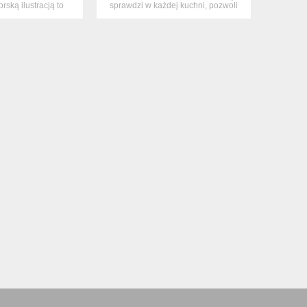
rską ilustracją to
sprawdzi w każdej kuchni, pozwoli
uteri...
zasko...