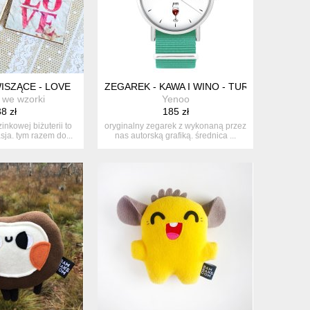
ISZĄCE - LOVE
ZEGAREK - KAWA I WINO - TURKUSOWY, 
 we wzorki
Yenoo
8 zł
185 zł
inkowej biżuterii to
oryginalny zegarek z wykonaną przez
sja. tym razem do...
nas autorską grafiką. średnica ...