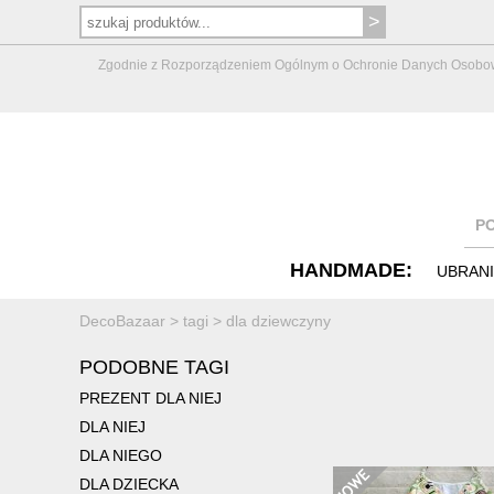
Zgodnie z Rozporządzeniem Ogólnym o Ochronie Danych Osobowych 
P
HANDMADE:
UBRAN
DecoBazaar
>
tagi
>
dla dziewczyny
PODOBNE TAGI
PREZENT DLA NIEJ
DLA NIEJ
DLA NIEGO
DLA DZIECKA