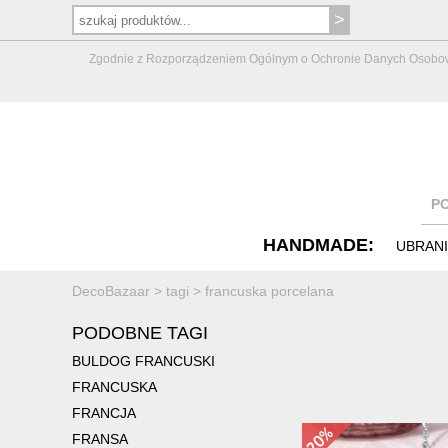
Zgodnie z Rozporządzeniem Ogólnym o Ochronie Danych Osobowych 
P
HANDMADE:
UBRAN
DecoBazaar
>
tagi
>
francuska porcelana
PODOBNE TAGI
BULDOG FRANCUSKI
FRANCUSKA
FRANCJA
FRANSA