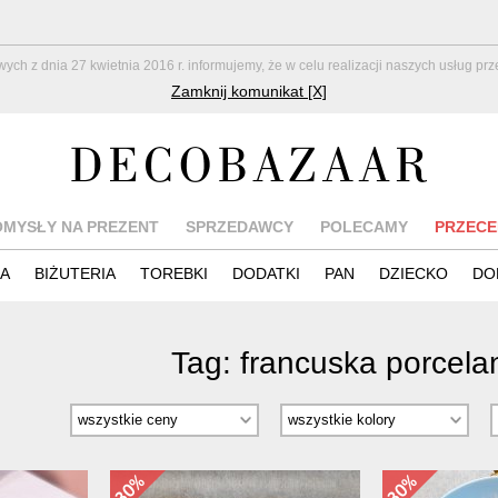
z dnia 27 kwietnia 2016 r. informujemy, że w celu realizacji naszych usług pr
Zamknij komunikat [X]
OMYSŁY NA PREZENT
SPRZEDAWCY
POLECAMY
PRZECE
IA
BIŻUTERIA
TOREBKI
DODATKI
PAN
DZIECKO
DO
Tag:
francuska porcela