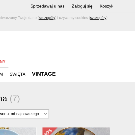
Sprzedawaj u nas
Zaloguj się
Koszyk
zetwarzamy Twoje dane (
szczegóły
) i używamy cookies (
szczegóły
).
NY
VINTAGE
M
ŚWIĘTA
na
(7)