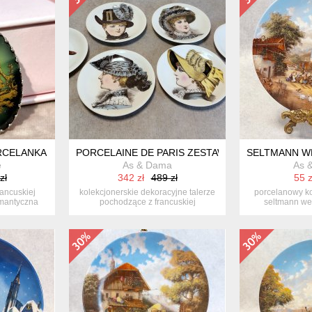
RCELANKA ❁ ❁
PORCELAINE DE PARIS ZESTAW TALERZY KAPEL
SELTMANN WE
e
As & Dama
As 
zł
342 zł
489 zł
55 z
rancuskiej
kolekcjonerskie dekoracyjne talerze
porcelanowy ko
omantyczna
pochodzące z francuskiej
seltmann wei
manufaktu...