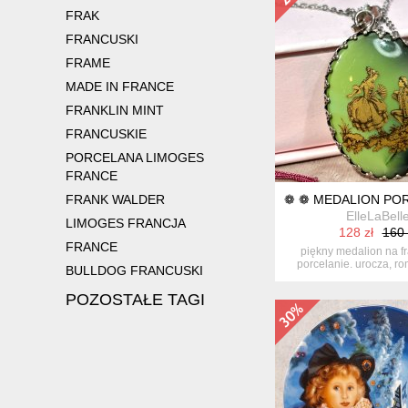
FRAK
FRANCUSKI
FRAME
MADE IN FRANCE
FRANKLIN MINT
FRANCUSKIE
PORCELANA LIMOGES
FRANCE
FRANK WALDER
❁ ❁ MEDALION PO
ElleLaBell
LIMOGES FRANCJA
128 zł
160 
FRANCE
piękny medalion na f
porcelanie. urocza, r
BULLDOG FRANCUSKI
sce...
POZOSTAŁE TAGI