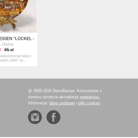
OEL EN ALSACE Q133 FRANCJA
KI TALERZ "LÜCKEL - 1986 VOR DER SCHMIEDE" "PRZED KUŹN
IDEN "LÜCKEL - 1986 RAST IM GASTHOF", "ODPOCZYNEK W GAS
& Dama
ł
85 zł
lekcjonerski talerz
iden 1986 "ra...
@ 2005-2026 DecoBazaar. Korzystanie z
serwisu oznacza akceptację
regulaminu.
Informacje:
dane osobowe
i
pliki cookies