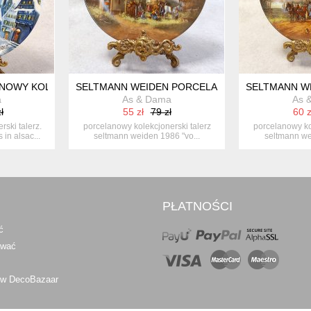
OWY KOLEKCJONERSKI TALERZ 1988 CHRISTMAS IN ALSACE - N
SELTMANN WEIDEN PORCELANOWY KOLEKCJONERS
SELTMANN WE
a
As & Dama
As 
ł
55 zł
79 zł
60 z
ski talerz.
porcelanowy kolekcjonerski talerz
porcelanowy ko
in alsac...
seltmann weiden 1986 "vo...
seltmann we
PŁATNOŚCI
ć
awać
 w DecoBazaar