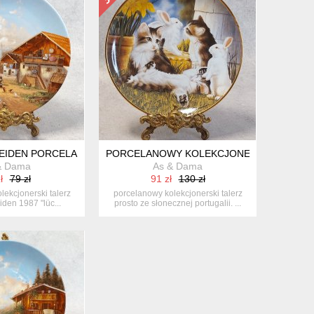
USZE FRANCJA
IDEN PORCELANOWY KOLEKCJONERSKI TALERZ 1987 "LÜCKEL - 
PORCELANOWY KOLEKCJONERSKI TALERZ F
& Dama
As & Dama
ł
79 zł
91 zł
130 zł
lekcjonerski talerz
porcelanowy kolekcjonerski talerz
den 1987 "lüc...
prosto ze słonecznej portugalii. ...