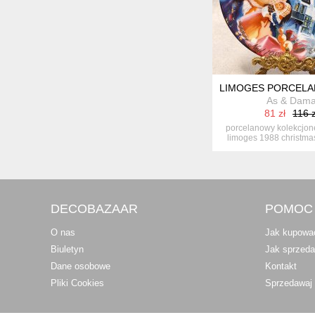
LIMOGES PORCELAN
As & Dam
81 zł
116 z
porcelanowy kolekcjoner
limoges 1988 christmas 
DECOBAZAAR
POMOC
O nas
Jak kupowa
Biuletyn
Jak sprzed
Dane osobowe
Kontakt
Pliki Cookies
Sprzedawaj