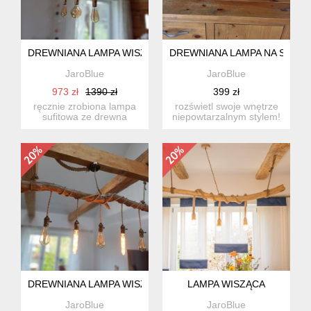
DREWNIANA LAMPA WISZĄCA
DREWNIANA LAMPA NA STOLI
JaroBlue
JaroBlue
973 zł
1390 zł
399 zł
ręcznie zrobiona lampa
rozświetl swoje wnętrze
sufitowa ze drewna
niepowtarzalnym stylem!
wyrzuconego z morza
nasza lampa to nie ty...
jedyna ...
DREWNIANA LAMPA WISZACA
LAMPA WISZĄCA
JaroBlue
JaroBlue