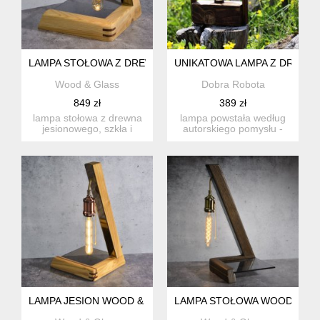
LAMPA STOŁOWA Z DREWNA, SZKŁA I LUSTRA
UNIKATOWA LAMPA Z DREWN
Wood & Glass
Dobra Robota
849 zł
389 zł
lampa stołowa z drewna
lampa powstała według
jesionowego, szkła i
autorskiego pomysłu -
lustra. minimalistyczna f...
jest to lampka stołowa,
kt...
LAMPA JESION WOOD & GLASS
LAMPA STOŁOWA WOOD & GL