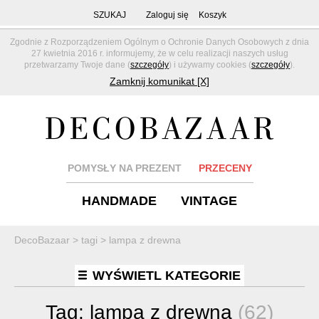
SZUKAJ
Zaloguj się
Koszyk
Zgodnie z Rozporządzeniem Ogólnym o Ochronie Danych Osobowych z dnia
27 kwietnia 2016 r. informujemy, że w celu realizacji naszych usług
przetwarzamy Twoje dane (
szczegóły
) i używamy cookies (
szczegóły
).
Zamknij komunikat [X]
POMYSŁY NA PREZENT
PRZECENY
HANDMADE
VINTAGE
DecoBazaar
>
tagi
>
lampa z drewna
WYŚWIETL KATEGORIE
Tag:
lampa z drewna
(62)