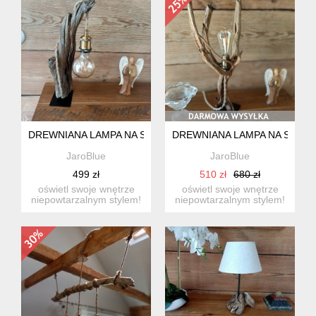
DREWNIANA LAMPA NA STOLIK
DREWNIANA LAMPA NA STOLI
JaroBlue
JaroBlue
499 zł
510 zł
680 zł
oświetl swoje wnętrze
oświetl swoje wnętrze
niepowtarzalnym stylem!
niepowtarzalnym stylem!
nasza lampa to nie tyl...
nasza lampa to nie tyl...