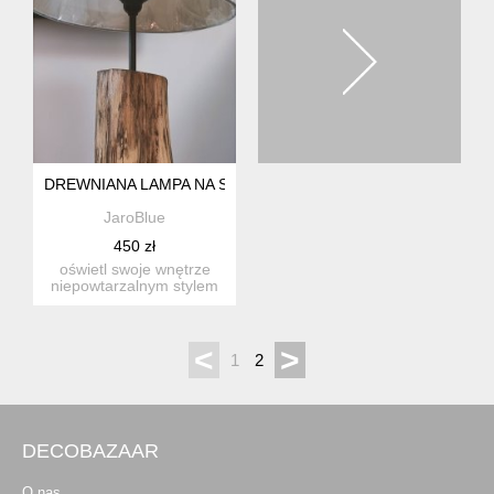
DREWNIANA LAMPA NA STOLIK
JaroBlue
450 zł
oświetl swoje wnętrze
niepowtarzalnym stylem
nasza lampa stojąca to
n...
<
>
1
2
DECOBAZAAR
O nas