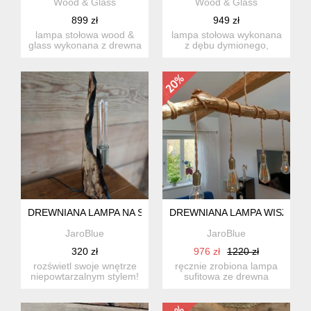
Wood & Glass
Wood & Glass
899 zł
949 zł
lampa stołowa wood &
lampa stołowa wykonana
glass wykonana z drewna
z dębu dymionego,
jesionowego,
łącząca naturalne drewno
wzbogacona d...
z de...
DREWNIANA LAMPA NA STOLIK
DREWNIANA LAMPA WISZACA
JaroBlue
JaroBlue
320 zł
976 zł
1220 zł
rozświetl swoje wnętrze
ręcznie zrobiona lampa
niepowtarzalnym stylem!
sufitowa ze drewna
ta unikalna lampa z...
wyrzuconego z morza
jedyna ...