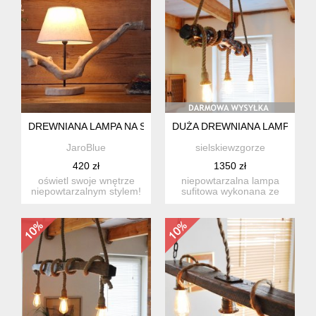
DREWNIANA LAMPA NA STOLIK
DUŻA DREWNIANA LAMPA SUF
JaroBlue
sielskiewzgorze
420 zł
1350 zł
oświetl swoje wnętrze
niepowtarzalna lampa
niepowtarzalnym stylem!
sufitowa wykonana ze
nasza lampa to nie tyl...
starej kłody drewna
dębowego...