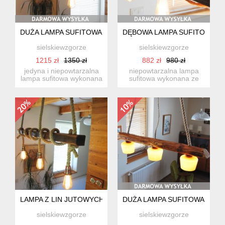
DUŻA LAMPA SUFITOWA ZE STAREJ DREWNIANEJ BELKI, WI
DĘBOWA LAMPA SUFITOWA, 
sielskiewzgorze
sielskiewzgorze
1215 zł
1350 zł
882 zł
980 zł
jedyna i niepowtarzalna
niepowtarzalna lampa
lampa sufitowa wykonana
sufitowa wykonana ze
ze starej ok. 40 letni...
starego drewna
dębowego o sz...
LAMPA Z LIN JUTOWYCH, DREWNIANA LAMPA SUFITOWA W
DUŻA LAMPA SUFITOWA ZE ST
sielskiewzgorze
sielskiewzgorze