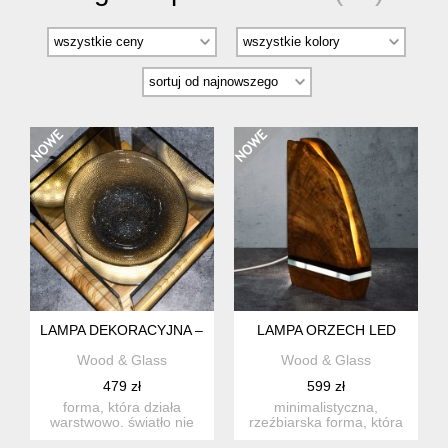
LAMPA DEKORACYJNA – GRA ODBIĆ I ŚWIATŁA
LAMPA ORZECH LED
Wood & Glass
Wood & Glass
479 zł
599 zł
forma, która działa
minimalistyczna,
warstwowo. światło nie
rzeźbiarska forma, która
jest tu tylko źródłem –
opiera się na jednym,