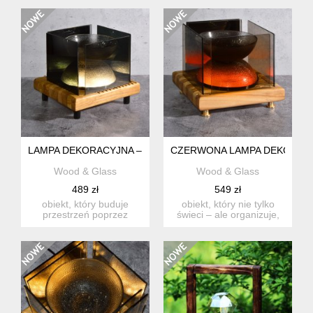
je...
mocnym...
LAMPA DEKORACYJNA – ŚWIATŁO W WARSTWACH
CZERWONA LAMPA DEKORAC
Wood & Glass
Wood & Glass
489 zł
549 zł
obiekt, który buduje
obiekt, który nie tylko
przestrzeń poprzez
świeci – ale organizuje,
światło, odbicie i
odbija i układa rzecz...
strukturę. ...