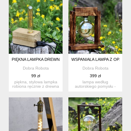
PIĘKNA LAMPKA DREWNIANA W KOLORZE ZŁOTYM, LAMP
WSPANIAŁA LAMPA Z OPALA
Dobra Robota
Dobra Robota
99 zł
399 zł
piękna, stylowa lampka
lampa według
robiona ręcznie z drewna
autorskiego pomysłu -
świerkowego,
lampka stołowa,
pomalowan...
wykonana ręcznie z ...