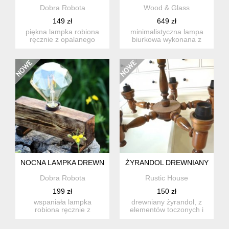
Dobra Robota
Wood & Glass
149 zł
649 zł
piękna lampka robiona
minimalistyczna lampa
ręcznie z opalanego
biurkowa wykonana z
drewna świerkowego.
litego drewna
pojedync...
świerkowego, z...
NOCNA LAMPKA DREWNIANA NA NÓŻKACH, LAMPA STOŁO
ŻYRANDOL DREWNIANY
Dobra Robota
Rustic House
199 zł
150 zł
wspaniała lampka
drewniany żyrandol, z
robiona ręcznie z
elementów toczonych i
opalanego drewna
lakierowanych. pochodzi
świerkowego. pojed...
z ...