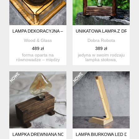
LAMPA DEKORACYJNA – CIEPŁO ŚWIATŁA, GŁĘBIA ODBICIA
UNIKATOWA LAMPA Z DREWN
Wood & Glass
Dobra Robota
489 zł
389 zł
forma oparta na
jedyna w swoim rodzaju
równowadze – między
lampka stołowa,
światłem a jego odbiciem.
wykonana ręcznie z
to lamp...
opalanego dr...
LAMPKA DREWNIANA NOCNA HANDMADE, LAMPA STOŁOWA
LAMPA BIURKOWA LED DREW