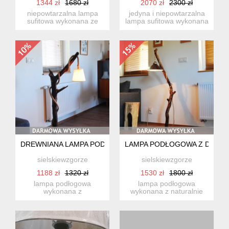
1344 zł
1680 zł
2070 zł
2300 zł
niepowtarzalna lampa
jedyna i niepowtarzalna
sufitowa wykonana ze
lampa sufitowa wykonana
starego drewna
ze starej ok. 70 letni...
dębowego o sz...
DREWNIANA LAMPA PODŁOGOWA Z KREMOWYM ABAŻUREM,
LAMPA PODŁOGOWA Z DREWN
sielskiewzgorze
sielskiewzgorze
1188 zł
1320 zł
1530 zł
1800 zł
lampa podłogowa
lampa podłogowa
wykonana z
wykonana z naturalnie
dekoracyjnego naturalnie
wygiętego gruszy oraz
wygiętego starego ...
minimalist...