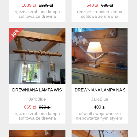
1039 zł
1299 zł
548 zł
685 zł
ręcznie zrobiona lampa
ręcznie zrobiona lampa
sufitowa ze drewna
sufitowa ze drewna
wyrzuconego z morza
wyrzuconego z morza
jedyna ...
jedyna ...
DREWNIANA LAMPA WISZACA
DREWNIANA LAMPA NA STOLI
JaroBlue
JaroBlue
665 zł
950 zł
409 zł
ręcznie zrobiona lampa
oświetl swoje wnętrze
sufitowa ze drewna
niepowtarzalnym stylem!
znalezionego nad
nasza lampa to nie tyl...
bałtykiem ...