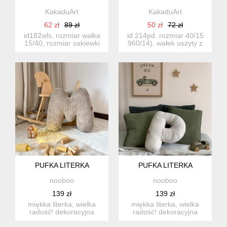
KakaduArt
KakaduArt
62 zł
89 zł
50 zł
72 zł
id182wls. rozmiar wałka
id 214pd. rozmiar 40/15
15/40, rozmiar sakiewki
960/14). wałek uszyty z
18/13 kolory czarny...
pięknej, bawełnianej ...
PUFKA LITERKA
PUFKA LITERKA
nooboo
nooboo
139 zł
139 zł
miękka literka, wielka
miękka literka, wielka
radość! dekoracyjna
radość! dekoracyjna
poduszka w kształcie
poduszka w kształcie
liter...
liter...