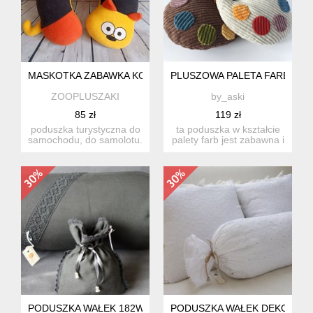
MASKOTKA ZABAWKA KOT, PODUSZKA NA SZYJE, ZAGŁÓWE
PLUSZOWA PALETA FARB
ZOOPLUSZAKI
by_aski
85 zł
119 zł
poduszka turystyczna do
ta poduszka w kształcie
samochodu, do samolotu.
palety farb jest zabawna i
wymiary 32*29 cm. ...
może pełnić wiele f...
PODUSZKA WAŁEK 182WLS
PODUSZKA WAŁEK DEKORACY