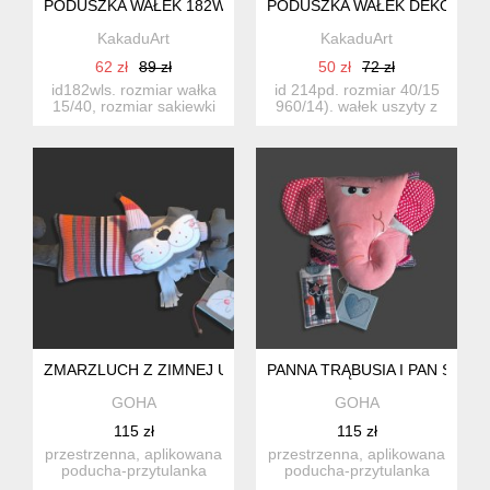
PODUSZKA WAŁEK 182WLS
PODUSZKA WAŁEK DEKORACY
KakaduArt
KakaduArt
62 zł
89 zł
50 zł
72 zł
id182wls. rozmiar wałka
id 214pd. rozmiar 40/15
15/40, rozmiar sakiewki
960/14). wałek uszyty z
18/13 kolory czarny...
pięknej, bawełnianej ...
ZMARZLUCH Z ZIMNEJ ULICZKI
PANNA TRĄBUSIA I PAN SER
GOHA
GOHA
115 zł
115 zł
przestrzenna, aplikowana
przestrzenna, aplikowana
poducha-przytulanka
poducha-przytulanka
gohy do zabawy,
gohy (słonik) do zabawy...