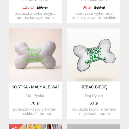
120 zł
150 zł
96 zł
120 zł
poduszka dekoracyjna
poduszka wykonana
poduszka wykonana
ręcznie, zawiera miękkie
ręcznie, zawiera wkład z
wypełnienie
ant...
antyalergiczne,...
KOSTKA - MAŁY ALE WARIAT
JEBAĆ BIEDĘ
Daj Pyska
Daj Pyska
70 zł
69 zł
poduszki kostki z haftem
poduszki kostki z haftem
– miękkość, humor i
– miękkość, humor i
handmade od daj pyska
handmade od daj pyska
...
...