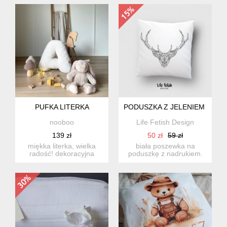
PUFKA LITERKA
PODUSZKA Z JELENIEM OUTL
nooboo
Life Fetish Design
139 zł
50 zł
59 zł
miękka literka, wielka
biała poszewka na
radość! dekoracyjna
poduszkę z nadrukiem.
poduszka w kształcie
wymiar poszewki: 40x40
liter...
cm. ...