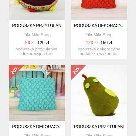
PODUSZKA PRZYTULANKA-TORT
PODUSZKA DEKORACYJNA -
FikuMikuShop
FikuMikuShop
96 zł
120 zł
120 zł
150 zł
poduszka przytulanka,
poduszka dekoracyjna
dekoracyjna tort
poduszka wykonana
poduszka wykonana
ręcznie, zawiera wkład z
ręcznie, z...
ant...
PODUSZKA DEKORACYJNA - TURKUS
PODUSZKA PRZYTULANKA, D
FikuMikuShop
FikuMikuShop