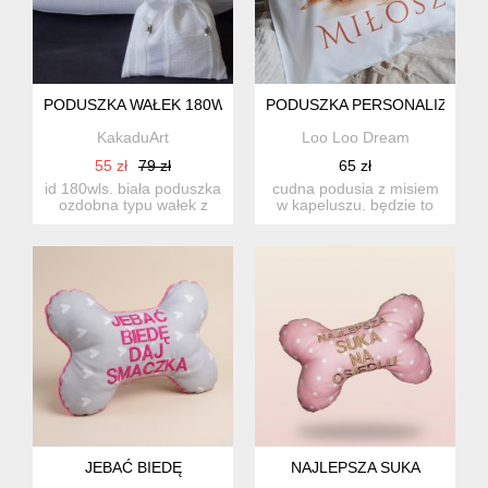
PODUSZKA WAŁEK 180WLS
PODUSZKA PERSONALIZOWAN
KakaduArt
Loo Loo Dream
55 zł
79 zł
65 zł
id 180wls. biała poduszka
cudna podusia z misiem
ozdobna typu wałek z
w kapeluszu. będzie to
sakiewką rozmiar wał...
super prezent z okazji r...
JEBAĆ BIEDĘ
NAJLEPSZA SUKA