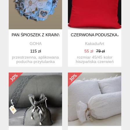
PAN ŚPIOSZEK Z KRAINY FALBANEK
CZERWONA PODUSZKA AMOR
GOHA
KakaduArt
115 zł
55 zł
79 zł
przestrzenna, aplikowana
rozmiar 45/45 kolor
poducha-przytulanka
hiszpańska czerwień
gohy do
tkanina sztuczny jedwab
zabawy,dekoracj...
...