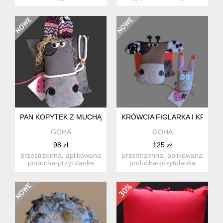
sakiewką rozmiar wał...
wnętrzu? a może szukasz
wyjątkow...
PAN KOPYTEK Z MUCHĄ
KRÓWCIA FIGLARKA I KRÓLI
GOHA
GOHA
98 zł
125 zł
przestrzenna, aplikowana
przestrzenna, aplikowana
poducha-przytulanka
poducha-przytulanka
gohy do
gohy (krówka) do
zabawy,dekoracj...
zabawy...