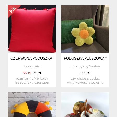
dekorac...
CZERWONA PODUSZKA AMOR 294PD
PODUSZKA PLUSZOWA "KWIAT
KakaduArt
EcoToysByNastya
55 zł
79 zł
199 zł
rozmiar 45/45 kolor
czy chcesz dodać
hiszpańska czerwień
wyjątkowość swojemu
tkanina sztuczny jedwab
wnętrzu? a może szukasz
...
wyjątkow...