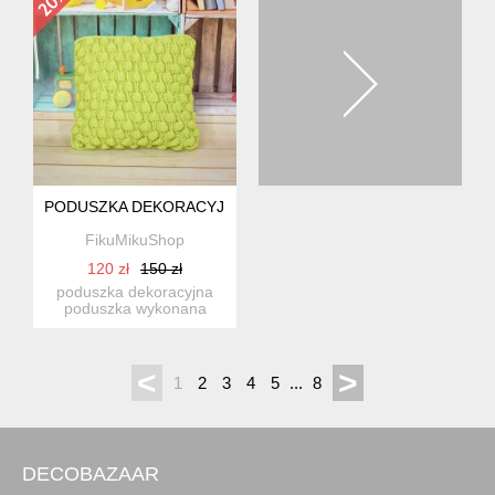
PODUSZKA DEKORACYJNA - JASNA ZIELEŃ
FikuMikuShop
120 zł
150 zł
poduszka dekoracyjna
poduszka wykonana
ręcznie, zawiera wkład z
ant...
<
>
1
2
3
4
5
...
8
DECOBAZAAR