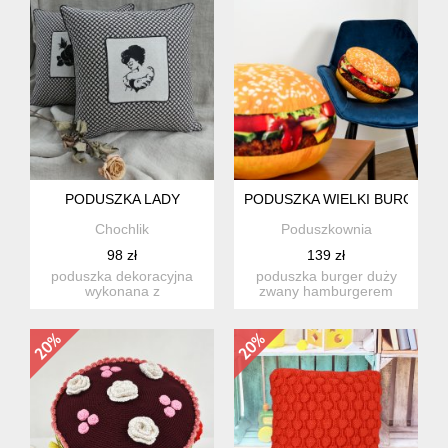
PODUSZKA LADY
PODUSZKA WIELKI BURGER 
Chochlik
Poduszkownia
98 zł
139 zł
poduszka dekoracyjna
poduszka burger duży
wykonana z
zwany hamburgerem
wysokogatunkowej
wymiary : wielkość
bawełny z motywem
imponująca...
pep...