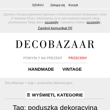
SZUKAJ
Zaloguj się
Koszyk
Zgodnie z Rozporządzeniem Ogólnym o Ochronie Danych Osobowych z dnia
27 kwietnia 2016 r. informujemy, że w celu realizacji naszych usług
przetwarzamy Twoje dane (
szczegóły
) i używamy cookies (
szczegóły
).
Zamknij komunikat [X]
POMYSŁY NA PREZENT
PRZECENY
HANDMADE
VINTAGE
DecoBazaar
>
tagi
>
poduszka dekoracyjna
WYŚWIETL KATEGORIE
Tag:
poduszka dekoracyjna