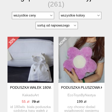
(261)
PODUSZKA WAŁEK 180WLS
PODUSZKA PLUSZOWA KWIATE
KakaduArt
EcoToysByNastya
55 zł
79 zł
199 zł
id 180wls. biała poduszka
czy chcesz dodać
ozdobna typu wałek z
wyjątkowość swojemu