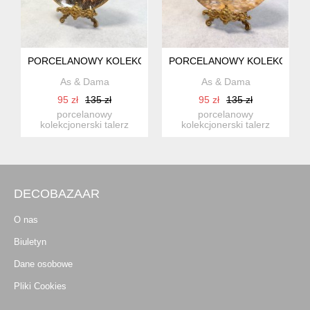
PORCELANOWY KOLEKCJONERSKI TALERZ FRANKLIN MINT 
PORCELANOWY KOLEKCJONER
As & Dama
As & Dama
95 zł
135 zł
95 zł
135 zł
porcelanowy
porcelanowy
kolekcjonerski talerz
kolekcjonerski talerz
prosto ze słonecznej
pochodzący z niemieckiej
portugalii. ...
manufaktury...
DECOBAZAAR
O nas
Biuletyn
Dane osobowe
Pliki Cookies