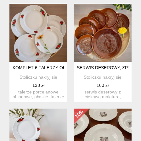
cie...
przy ranci...
KOMPLET 6 TALERZY OBIADOWYCH Z TRUSKAWKAMI, LUBIA
SERWIS DESEROWY, ZPS PRUS
Stoliczku nakryj się
Stoliczku nakryj się
138 zł
160 zł
talerze porcelanowe
serwis deserowy z
obiadowe, płaskie. talerze
ciekawą malaturą,
są bardzo duże.
wyprodukowany z
wykonan...
porcelitu, szkliwi...