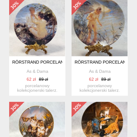
RÖRSTRAND PORCELANOWY KOLEKCJONERSKI TALERZ - K
RÖRSTRAND PORCELANOWY K
As & Dama
As & Dama
62 zł
89 zł
62 zł
89 zł
porcelanowy
porcelanowy
kolekcjonerski talerz.
kolekcjonerski talerz.
talerz kolekcjonerski
talerz kolekcjonerski
rörstrand, s...
rörstrand, s...