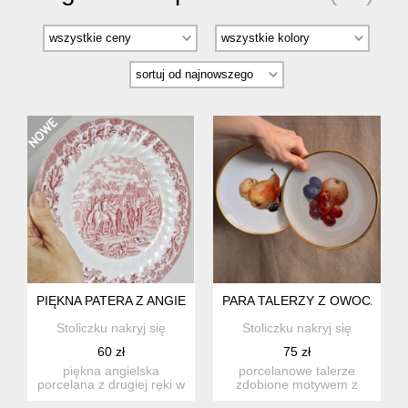
PIĘKNA PATERA Z ANGIELSKIEJ PORCELANY
PARA TALERZY Z OWOCAMI, 
Stoliczku nakryj się
Stoliczku nakryj się
60 zł
75 zł
piękna angielska
porcelanowe talerze
porcelana z drugiej ręki w
zdobione motywem z
ładnych kształtach i z
owocami i złoceniami