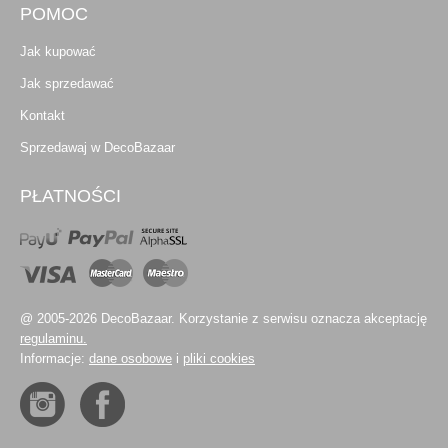
POMOC
Jak kupować
Jak sprzedawać
Kontakt
Sprzedawaj w DecoBazaar
PŁATNOŚCI
@ 2005-2026 DecoBazaar. Korzystanie z serwisu oznacza akceptację
regulaminu.
Informacje:
dane osobowe
i
pliki cookies