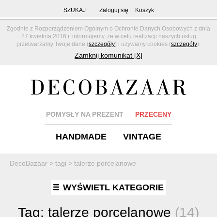
SZUKAJ
Zaloguj się
Koszyk
Zgodnie z Rozporządzeniem Ogólnym o Ochronie Danych Osobowych z dnia
27 kwietnia 2016 r. informujemy, że w celu realizacji naszych usług
przetwarzamy Twoje dane (
szczegóły
) i używamy cookies (
szczegóły
).
Zamknij komunikat [X]
POMYSŁY NA PREZENT
PRZECENY
HANDMADE
VINTAGE
DecoBazaar
>
tagi
>
talerze porcelanowe
WYŚWIETL KATEGORIE
Tag:
talerze porcelanowe
(14)