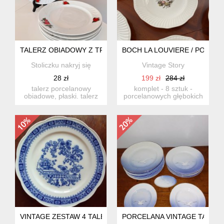
TALERZ OBIADOWY Z TRUSKAWKAMI, LUBIANA, PRL
BOCH LA LOUVIERE / PORCE
Stoliczku nakryj się
Vintage Story
28 zł
199 zł
284 zł
talerz porcelanowy
komplet - 8 sztuk -
obiadowe, płaski. talerz
porcelanowych głębokich
jest bardzo duży.
talerzy oraz - 2 sztuk -
wykonany...
d...
VINTAGE ZESTAW 4 TALERZY KPM PRINZESS – KOBALT, WZÓ
PORCELANA VINTAGE TALERZE