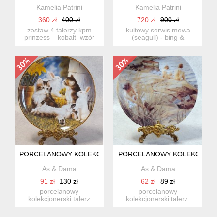
Kamelia Patrini
Kamelia Patrini
360 zł
400 zł
720 zł
900 zł
zestaw 4 talerzy kpm
kultowy serwis mewa
prinzess – kobalt, wzór
(seagull) - bing &
orientalny – wałbrzych, l...
grøndahl, dania - 15
elementów ...
PORCELANOWY KOLEKCJONERSKI TALERZ FRANKLIN MINT 
PORCELANOWY KOLEKCJONER
As & Dama
As & Dama
91 zł
130 zł
62 zł
89 zł
porcelanowy
porcelanowy
kolekcjonerski talerz
kolekcjonerski talerz.
prosto ze słonecznej
talerz kolekcjonerski
portugalii. ...
rorstrand ...