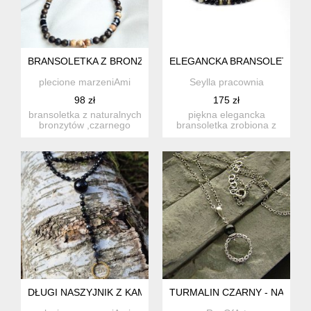
BRANSOLETKA Z BRONZYTU I TURMALINU
ELEGANCKA BRANSOLETKA Z
plecione marzeniAmi
Seylla pracownia
98 zł
175 zł
bransoletka z naturalnych
piękna elegancka
bronzytów ,czarnego
bransoletka zrobiona z
turmalinu i japisu krajo...
kamieni naturalnych:
turmalinu...
DŁUGI NASZYJNIK Z KAMIENI NATURALNYCH
TURMALIN CZARNY - NASZYJ