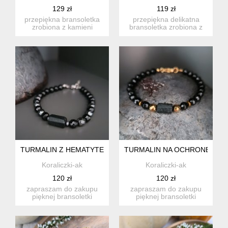
129 zł
119 zł
przepiękna bransoletka
przepiękna delikatna
zrobiona z kamieni
bransoletka zrobiona z
naturalnych: turmalinu,
kamieni naturalnych:
onyk...
turma...
TURMALIN Z HEMATYTEM
TURMALIN NA OCHRONĘ
Koraliczki-ak
Koraliczki-ak
120 zł
120 zł
zapraszam do zakupu
zapraszam do zakupu
pięknej bransoletki
pięknej bransoletki
wykonanej z czarnego
wykonanej z czarnego
turmalinu...
turmalinu...