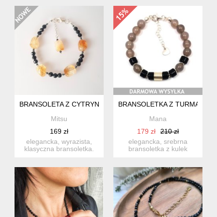
(potato) pereł...
nie...
BRANSOLETA Z CYTRYNEM I TURMALINEM
BRANSOLETKA Z TURMALINE
Mitsu
Mana
169 zł
179 zł
210 zł
elegancka, wyrazista,
elegancka, srebrna
klasyczna bransoletka.
bransoletka z kulek
wykonana z niezwykłych
szarego agatu, w
b...
nieoczywistym ...