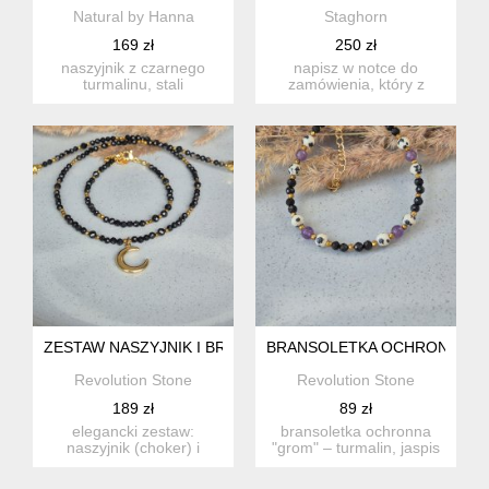
Natural by Hanna
Staghorn
169 zł
250 zł
naszyjnik z czarnego
napisz w notce do
turmalinu, stali
zamówienia, który z
szlachetnej i zawieszki z
podanych rozmiarów
kryszt...
bransoletki p...
ZESTAW NASZYJNIK I BRANSOLETKA TURMALIN CZARNY
BRANSOLETKA OCHRONNA - T
Revolution Stone
Revolution Stone
189 zł
89 zł
elegancki zestaw:
bransoletka ochronna
naszyjnik (choker) i
"grom" – turmalin, jaspis
bransoletka z czarnego
dalmatyński, ...
turmalin...