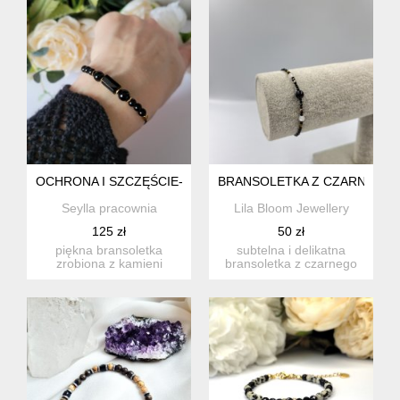
OCHRONA I SZCZĘŚCIE- Z TURMALINEM
BRANSOLETKA Z CZARNEGO 
Seylla pracownia
Lila Bloom Jewellery
125 zł
50 zł
piękna bransoletka
subtelna i delikatna
zrobiona z kamieni
bransoletka z czarnego
naturalnych: turmalinu,
turmalinu w połączeniu z
onyksu o...
k...