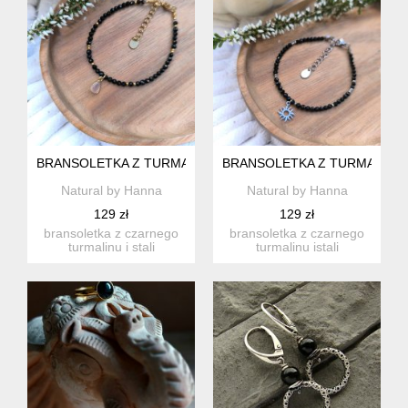
BRANSOLETKA Z TURMALINU
BRANSOLETKA Z TURMALINU
Natural by Hanna
Natural by Hanna
129 zł
129 zł
bransoletka z czarnego
bransoletka z czarnego
turmalinu i stali
turmalinu istali
szlachetnej zadziała jak
szlachetnej zadziała jak
...
t...