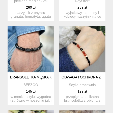
plecione marzeniAmi
RayOfArt
269 zł
239 zł
naszyjnik z onyksu,
wyjatkowy, subtelny i
granatu, hematytu, agatu
kobiecy naszyjnik na co
czarnego i turmalinu
dzień i nie tylko. wykon...
czar...
BRANSOLETKA MĘSKA KRATOS Z TURMALINU, ONYKSU ZE 
ODWAGA I OCHRONA Z TURM
BEEŻOO
Seylla pracownia
145 zł
129 zł
w męskim stylu, wygodna
przepiękna delikatna
(zarówno w noszeniu jak i
bransoletka zrobiona z
zakładaniu) bransole...
kamieni naturalnych:
turma...