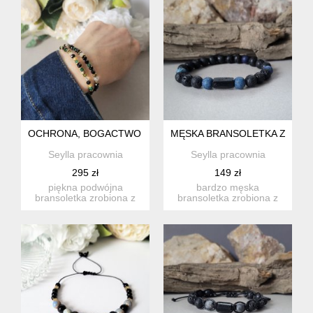
OCHRONA, BOGACTWO I OPTYMIZM- Z TURMALINEM POD
MĘSKA BRANSOLETKA Z TUR
Seylla pracownia
Seylla pracownia
295 zł
149 zł
piękna podwójna
bardzo męska
bransoletka zrobiona z
bransoletka zrobiona z
kamieni naturalnych:
matowych kamieni:
turmalinu,...
surowej bryłki t...