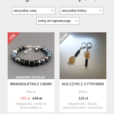
BRANSOLETKA Z CIEMNYMI PERŁAMI
KOLCZYKI Z CYTRYNEM I TU
Mana
Mitsu
145 zł
170 zł
119 zł
elegancka, srebrna
eleganckie, długie,
bransoletka z
asymetryczne i wyraziste
nieregularnymi kulkami
kolczyki. wykonane z