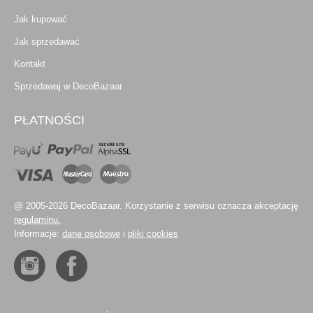
Jak kupować
Jak sprzedawać
Kontakt
Sprzedawaj w DecoBazaar
PŁATNOŚCI
@ 2005-2026 DecoBazaar. Korzystanie z serwisu oznacza akceptację
regulaminu.
Informacje:
dane osobowe
i
pliki cookies