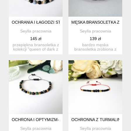
OCHRANIA I ŁAGODZI STRES- QUEEN OF DARK Z TURMALIN
MĘSKA BRANSOLETKA Z TUR
Seylla pracownia
Seylla pracownia
145 zł
139 zł
przepiękna bransoletka z
bardzo męska
kolekcji "queen of dark z
bransoletka zrobiona z
turmalinem&quo...
matowych kamieni:
surowej bryłki t...
OCHRONA I OPTYMIZM- Z TURMALINEM POLECANA PODRÓ
OCHRONNA Z TURMALINEM 
Seylla pracownia
Seylla pracownia