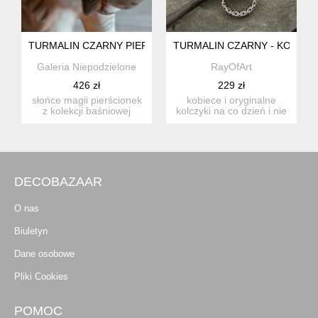
TURMALIN CZARNY PIERŚCIONEK KOLEKCJA BAŚNIOWA
TURMALIN CZARNY - KOLCZY
Galeria Niepodzielone
RayOfArt
426 zł
229 zł
słońce magii pierścionek
kobiece i oryginalne
z kolekcji baśniowej
kolczyki na co dzień i nie
wykonany ze srebra 92...
tylko. wykonane w cało...
DECOBAZAAR
O nas
Biuletyn
Dane osobowe
Pliki Cookies
POMOC