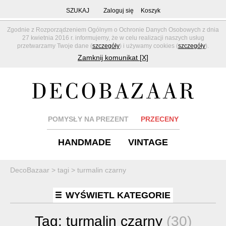
SZUKAJ
Zaloguj się
Koszyk
Zgodnie z Rozporządzeniem Ogólnym o Ochronie Danych Osobowych z dnia
27 kwietnia 2016 r. informujemy, że w celu realizacji naszych usług
przetwarzamy Twoje dane (
szczegóły
) i używamy cookies (
szczegóły
).
Zamknij komunikat [X]
POMYSŁY NA PREZENT
PRZECENY
HANDMADE
VINTAGE
DecoBazaar
>
tagi
>
turmalin czarny
WYŚWIETL KATEGORIE
Tag:
turmalin czarny
(30)