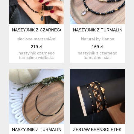
NASZYJNIK Z CZARNEGO TURMALINU
NASZYJNIK Z TURMALINU
plecione marzeniAmi
Natural by Hanna
219 zł
169 zł
naszyjnik czarnego
naszyjnik z czarnego
turmalinu wielkość
turmalinu, stali
kamieni 6 mm. długość
szlachetnej i zawieszki z
naszy...
kryszt...
NASZYJNIK Z TURMALINU I CYTRYNU
ZESTAW BRANSOLETEK "GOLD