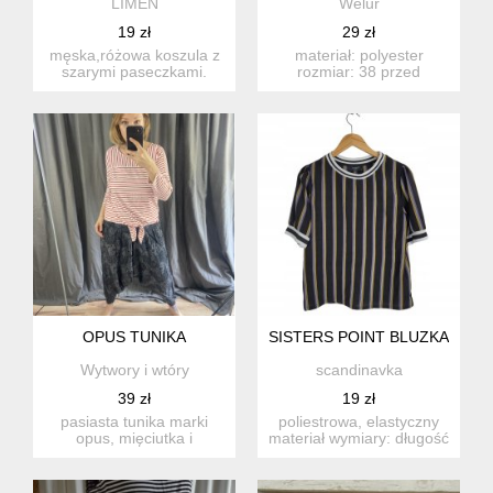
LIMEN
Welur
19 zł
29 zł
męska,różowa koszula z
materiał: polyester
szarymi paseczkami.
rozmiar: 38 przed
100% cotton. zapasowy
zakupem sprawdź
guz...
wymiary: wymi...
OPUS TUNIKA
SISTERS POINT BLUZKA DAMS
Wytwory i wtóry
scandinavka
39 zł
19 zł
pasiasta tunika marki
poliestrowa, elastyczny
opus, mięciutka i
materiał wymiary: długość
wygofdna, na dole ma
całkowita: ok.61 c...
wiązanie....