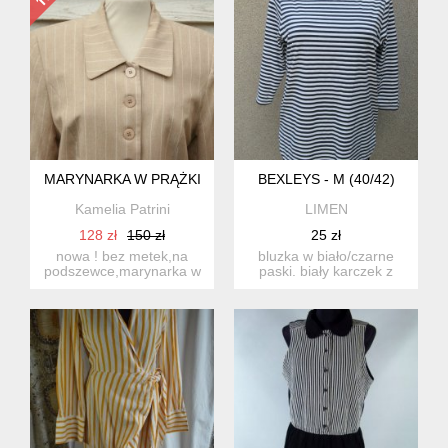
MARYNARKA W PRĄŻKI
BEXLEYS - M (40/42)
Kamelia Patrini
LIMEN
128 zł
150 zł
25 zł
nowa ! bez metek,na
bluzka w biało/czarne
podszewce,marynarka w
paski. biały karczek z
kolorze beżu w biale
lekko prześwitującego
paski,5...
ma...