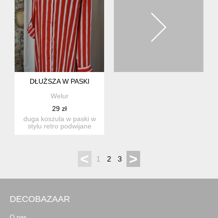
DŁUŻSZA W PASKI
Welur
29 zł
duga koszula w paski w
stylu retro podwijane
rękawy materiał: polye...
<
>
1
2
3
DECOBAZAAR
O nas