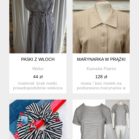
PASKI Z WŁOCH
MARYNARKA W PRĄŻKI
Welur
Kamelia Patrini
44 zł
128 zł
materiał: brak metki,
nowa ! bez metek,na
prawdopodobnie wiskoza
podszewce,marynarka w
rozmiar z metki: brak, o...
kolorze beżu w biale
paski,5...