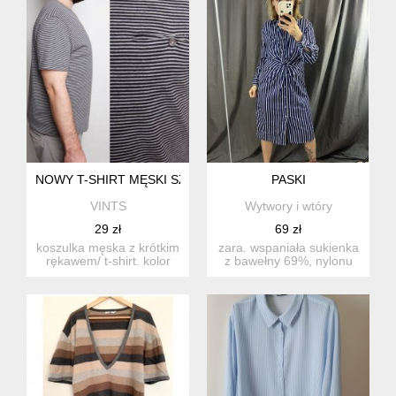
NOWY T-SHIRT MĘSKI SZARY CZARNE PASKI BAWEŁNA XL 
PASKI
VINTS
Wytwory i wtóry
29 zł
69 zł
koszulka męska z krótkim
zara. wspaniała sukienka
rękawem/ t-shirt. kolor
z bawełny 69%, nylonu
szary w czarne pasecz...
27%, elastyny 4%. st...