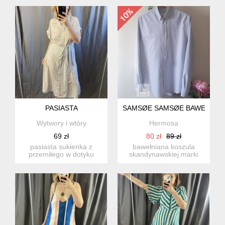
s...
PASIASTA
SAMSØE SAMSØE BAWEŁNIAN
Wytwory i wtóry
Hermosa
69 zł
80 zł
89 zł
pasiasta sukienka z
bawełniana koszula
przemiłego w dotyku
skandynawskiej marki
poliestru. zapinana na
samsøe samsøe. biało-
guziczk...
niebiesk...