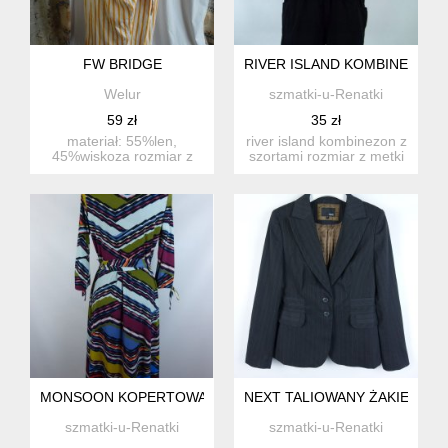
FW BRIDGE
RIVER ISLAND KOMBINEZON S
Welur
szmatki-u-Renatki
59 zł
35 zł
materiał: 55%len,
river island kombinezon z
45%wiskoza rozmiar z
szortami rozmiar z metki
metki: 6 proszę sprawdzić
14 / 40 prosz...
wym...
MONSOON KOPERTOWA SUKIENKA MIDI 10 / 36
NEXT TALIOWANY ŻAKIET W PA
szmatki-u-Renatki
szmatki-u-Renatki