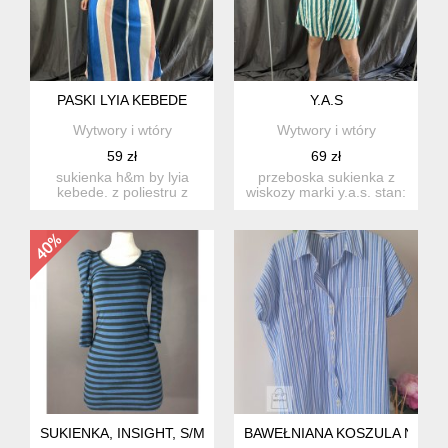
PASKI LYIA KEBEDE
Y.A.S
Wytwory i wtóry
Wytwory i wtóry
59 zł
69 zł
sukienka h&m by lyia
przeboska sukienka z
kebede. z poliestru z
wiskozy marki y.a.s. stan:
recyklingu. tutaj vogue o
idealny rozmia...
t...
SUKIENKA, INSIGHT, S/M, NOWA
BAWEŁNIANA KOSZULA NEXT