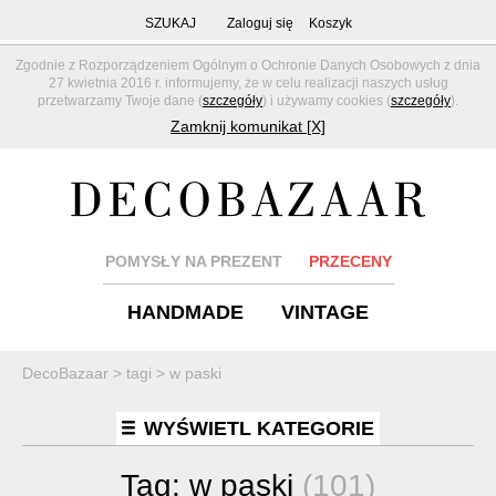
SZUKAJ
Zaloguj się
Koszyk
Zgodnie z Rozporządzeniem Ogólnym o Ochronie Danych Osobowych z dnia
27 kwietnia 2016 r. informujemy, że w celu realizacji naszych usług
przetwarzamy Twoje dane (
szczegóły
) i używamy cookies (
szczegóły
).
Zamknij komunikat [X]
POMYSŁY NA PREZENT
PRZECENY
HANDMADE
VINTAGE
DecoBazaar
>
tagi
>
w paski
WYŚWIETL KATEGORIE
Tag:
w paski
(101)