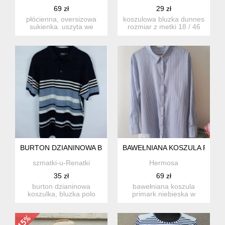
69 zł
29 zł
płócienna, oversizowa
koszulowa bluzka dunnes
sukienka. uszyta we
rozmiar z metki 18 / 46
włoszech. marka zero
proszę sprawdzić...
otto. 9...
BURTON DZIANINOWA BLUZKA KOSZULKA POLO W PASKI / L
BAWEŁNIANA KOSZULA PRIM
szmatki-u-Renatki
Hermosa
35 zł
69 zł
burton dzianinowa
bawełniana koszula
koszulka, bluzka polo
primark niebieska w
rozmiar z metki l proszę...
paski. 100% bawełna,
lekki mat...