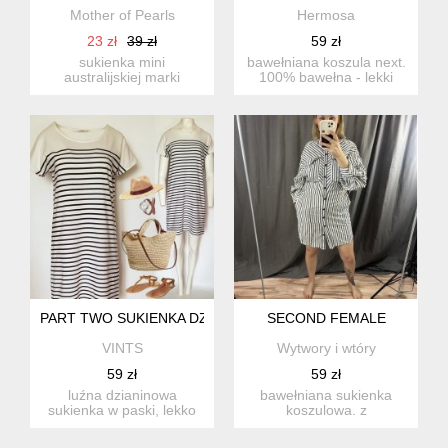
Mother of Pearls
Hermosa
23 zł
39 zł
59 zł
sukienka mini
bawełniana koszula next.
australijskiej marki
100% bawełna - lekki
insight. z pufkami, z
splot, fajna na ciepłe...
elastycznej ...
PART TWO SUKIENKA DZIANINOWA W PASKI 100% BAWEŁNA 
SECOND FEMALE
VINTS
Wytwory i wtóry
59 zł
59 zł
luźna dzianinowa
bawełniana sukienka
sukienka w paski, lekko
koszulowa. z
rozszerzana do dołu.
gumeczkami po bokach w
dekolt o...
pasie. marki s...