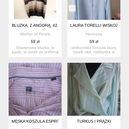
BLUZKA, Z ANGORĄ, 42.
LAURA TORELLI WISKOZA
Mother of Pearls
Hermosa
59 zł
59 zł
dzianinowa bluzka, w
wiskozowa koszula laura
paski, w serek ze srebrną
torelli nkd. niebieska w
lamówką. rozmiar na
paski. 100% wiskoz...
me...
MĘSKA KOSZULA ESPRIT
TURKUS I PRĄŻKI