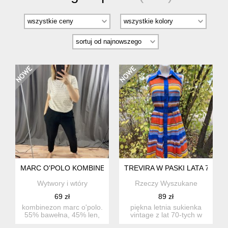
MARC O'POLO KOMBINEZON
TREVIRA W PASKI LATA 70-TE
Wytwory i wtóry
Rzeczy Wyszukane
69 zł
89 zł
kombinezon marc o'polo.
piękna letnia sukienka
55% bawełna, 45% len,
vintage z lat 70-tych w
dół wiskoza 100%. cena
kolorowe poziome paski...