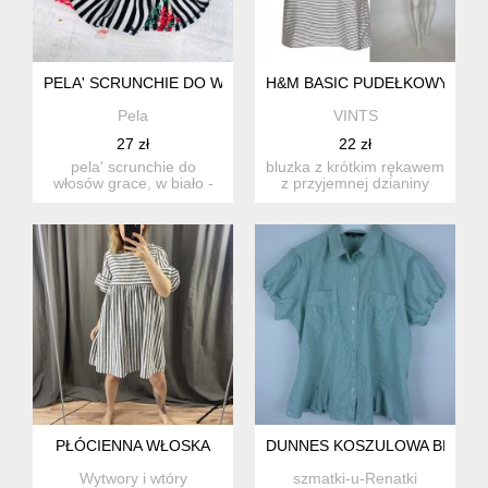
PELA' SCRUNCHIE DO WŁOSÓW GRACE
H&M BASIC PUDEŁKOWY KRÓTK
Pela
VINTS
27 zł
22 zł
pela' scrunchie do
bluzka z krótkim rękawem
włosów grace, w biało -
z przyjemnej dzianiny
czarne paski i kwiatki g...
bawełnianej, biała w dr...
PŁÓCIENNA WŁOSKA
DUNNES KOSZULOWA BLUZKA W
Wytwory i wtóry
szmatki-u-Renatki