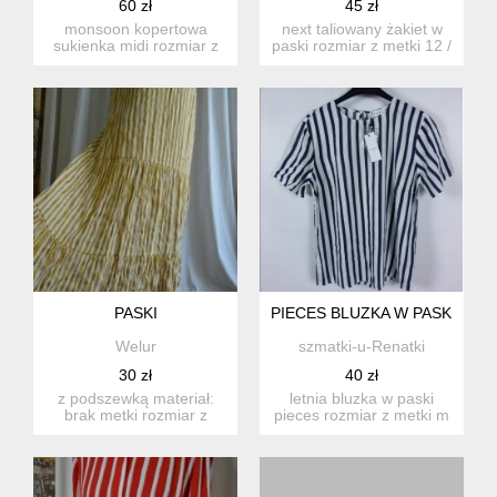
60 zł
45 zł
monsoon kopertowa
next taliowany żakiet w
sukienka midi rozmiar z
paski rozmiar z metki 12 /
metki 10 / 38 ale
40 ale rozmiar j...
rozmiar...
PASKI
PIECES BLUZKA W PASKI / M 
Welur
szmatki-u-Renatki
30 zł
40 zł
z podszewką materiał:
letnia bluzka w paski
brak metki rozmiar z
pieces rozmiar z metki m
metki: m proszę
proszę sprawdzić ...
sprawdzi...