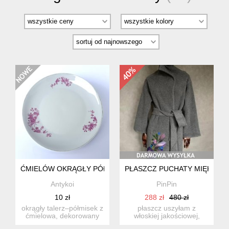
ĆMIELÓW OKRĄGŁY PÓŁMISEK TALERZ RÓŻOWY WZÓR KWI
PŁASZCZ PUCHATY MIĘKKA W
Antykoi
PinPin
10 zł
288 zł
480 zł
okrągły talerz–półmisek z
płaszcz uszyłam z
ćmielowa, dekorowany
włoskiej jakościowej,
trzema delikatnymi buki...
puchatej miękkiej i miłej