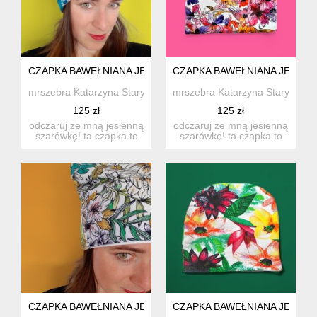
CZAPKA BAWEŁNIANA JESIENNA Z PAWIEM
CZAPKA BAWEŁNIANA JESIENN
mrszebra Katarzyna Staryk
mrszebra Katarzyna Staryk
125 zł
125 zł
odczaruj ze mną jesienną
odczaruj ze mną jesienną
szarówkę! ta czapka to
szarówkę! ta czapka to
mój wynalazek na ch...
mój wynalazek na ch...
CZAPKA BAWEŁNIANA JESIENNA KWIATOWA
CZAPKA BAWEŁNIANA JESIE