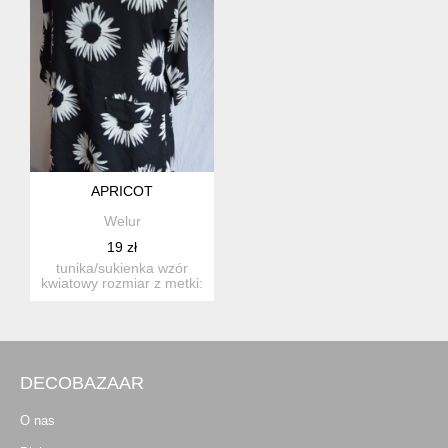
APRICOT
Welur
19 zł
tunika/sukienka wzór
kwiatowy rozmiar z metki:
12 40 proszę sprawdz...
DECOBAZAAR
O nas