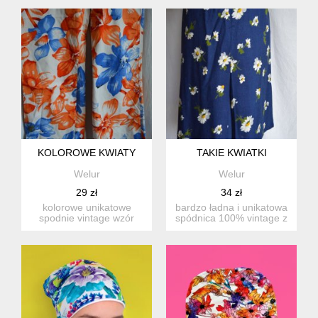
wełn...
KOLOROWE KWIATY
TAKIE KWIATKI
Welur
Welur
29 zł
34 zł
kolorowe unikatowe
bardzo ładna i unikatowa
spodnie vintage wzór
spódnica 100% vintage z
kwiatowy rozmiar z
podszewką mat...
metki...