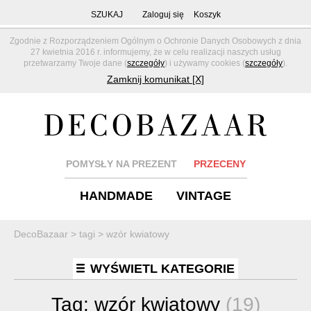
SZUKAJ
Zaloguj się
Koszyk
Zgodnie z Rozporządzeniem Ogólnym o Ochronie Danych Osobowych z dnia
27 kwietnia 2016 r. informujemy, że w celu realizacji naszych usług
przetwarzamy Twoje dane (
szczegóły
) i używamy cookies (
szczegóły
).
Zamknij komunikat [X]
POMYSŁY NA PREZENT
PRZECENY
HANDMADE
VINTAGE
DecoBazaar
>
tagi
>
wzór kwiatowy
WYŚWIETL KATEGORIE
Tag:
wzór kwiatowy
(19)