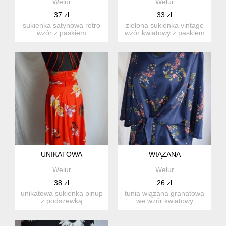
Welur
Welur
37 zł
33 zł
sukienka satynowa retro
zielona sukienka vintage
wzór z paskiem
wzór kwiatowy z paskiem
szmizjerka lekko
zapinana na guziki...
karbowany ma...
UNIKATOWA
WIĄZANA
Welur
Welur
38 zł
26 zł
unikatowa sukienka pinup
tunia wiązana granatowa
z podszewką
we wzór kwiatowy
materiał:poly rozmiar: 40
materiał: polyester
w...
rozmi...