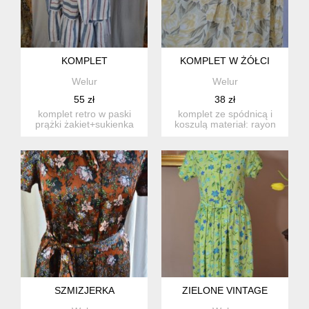
KOMPLET
KOMPLET W ŻÓŁCI
Welur
Welur
55 zł
38 zł
komplet retro w paski
komplet ze spódnicą i
prążki żakiet+sukienka
koszulą materiał: rayon
materiał: 65%polyest...
rozmiar z metki: 14 42...
SZMIZJERKA
ZIELONE VINTAGE