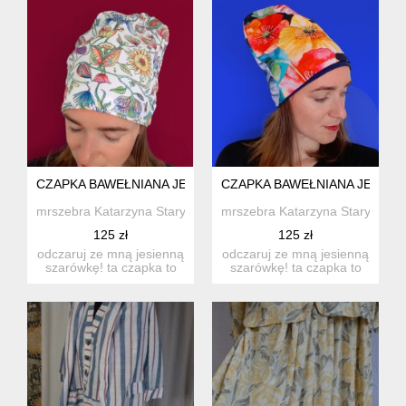
CZAPKA BAWEŁNIANA JESIENNA ETNICZNA NO. 01
CZAPKA BAWEŁNIANA JESIEN
mrszebra Katarzyna Staryk
mrszebra Katarzyna Staryk
125 zł
125 zł
odczaruj ze mną jesienną
odczaruj ze mną jesienną
szarówkę! ta czapka to
szarówkę! ta czapka to
mój wynalazek na ch...
mój wynalazek na ch...