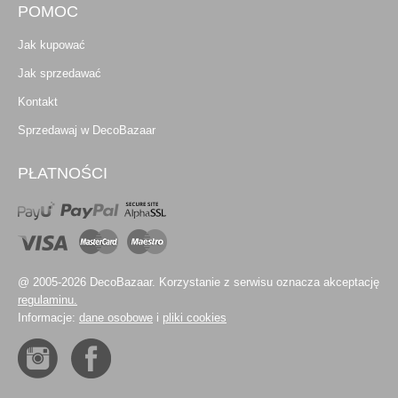
POMOC
Jak kupować
Jak sprzedawać
Kontakt
Sprzedawaj w DecoBazaar
PŁATNOŚCI
@ 2005-2026 DecoBazaar. Korzystanie z serwisu oznacza akceptację
regulaminu.
Informacje:
dane osobowe
i
pliki cookies