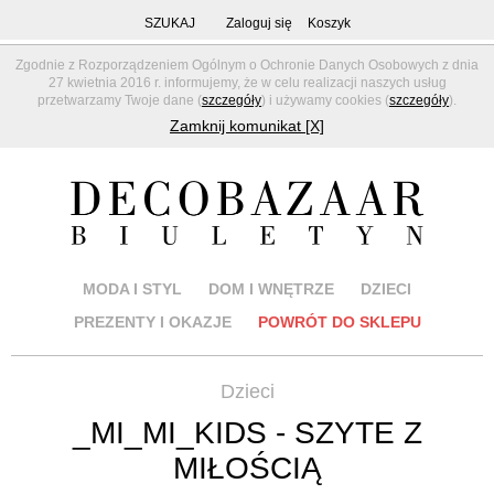
SZUKAJ
Zaloguj się
Koszyk
Zgodnie z Rozporządzeniem Ogólnym o Ochronie Danych Osobowych z dnia
27 kwietnia 2016 r. informujemy, że w celu realizacji naszych usług
przetwarzamy Twoje dane (
szczegóły
) i używamy cookies (
szczegóły
).
Zamknij komunikat [X]
MODA I STYL
DOM I WNĘTRZE
DZIECI
PREZENTY I OKAZJE
POWRÓT DO SKLEPU
Dzieci
_MI_MI_KIDS - SZYTE Z
MIŁOŚCIĄ