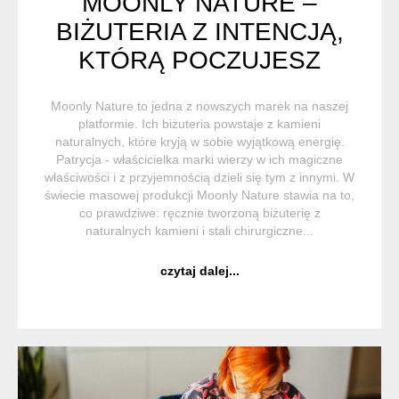
MOONLY NATURE –
BIŻUTERIA Z INTENCJĄ,
KTÓRĄ POCZUJESZ
Moonly Nature to jedna z nowszych marek na naszej
platformie. Ich biżuteria powstaje z kamieni
naturalnych, które kryją w sobie wyjątkową energię.
Patrycja - właścicielka marki wierzy w ich magiczne
właściwości i z przyjemnością dzieli się tym z innymi. W
świecie masowej produkcji Moonly Nature stawia na to,
co prawdziwe: ręcznie tworzoną biżuterię z
naturalnych kamieni i stali chirurgiczne...
czytaj dalej...