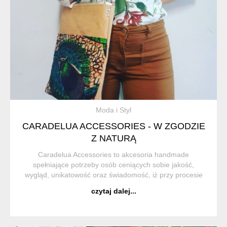
Moda i Styl
CARADELUA ACCESSORIES - W ZGODZIE
Z NATURĄ
Caradelua Accessories to akcesoria handmade
spełniające potrzeby osób ceniących sobie jakość,
wygląd, unikatowość oraz świadomość, iż przy procesie
tworzenia ani jedna istota nie ucierpiała. Do tworzenia
czytaj dalej...
produktów używane są tkani...