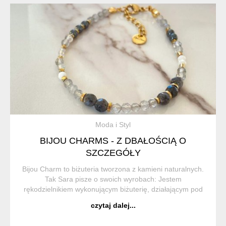
Moda i Styl
BIJOU CHARMS - Z DBAŁOŚCIĄ O
SZCZEGÓŁY
Bijou Charm to biżuteria tworzona z kamieni naturalnych.
Tak Sara pisze o swoich wyrobach: Jestem
rękodzielnikiem wykonującym biżuterię, działającym pod
nazwą "Bijou Charm" i poświęcam się tworzeniu wyrobów
czytaj dalej...
ręcznych od wielu lat. Mo...