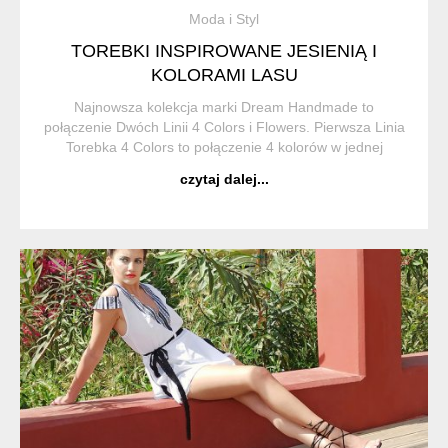
Moda i Styl
TOREBKI INSPIROWANE JESIENIĄ I
KOLORAMI LASU
Najnowsza kolekcja marki Dream Handmade to
połączenie Dwóch Linii 4 Colors i Flowers. Pierwsza Linia
Torebka 4 Colors to połączenie 4 kolorów w jednej
torebce. Linia została zainspirowana jesienią, a swoimi
czytaj dalej...
kolorami nawiązuje do kolorów jesie...