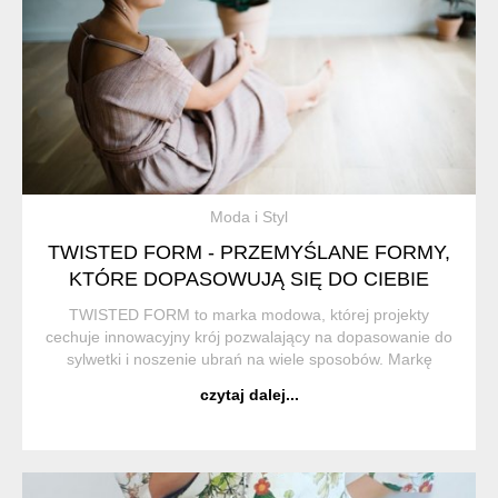
Moda i Styl
TWISTED FORM - PRZEMYŚLANE FORMY,
KTÓRE DOPASOWUJĄ SIĘ DO CIEBIE
TWISTED FORM to marka modowa, której projekty
cechuje innowacyjny krój pozwalający na dopasowanie do
sylwetki i noszenie ubrań na wiele sposobów. Markę
stworzyła Aga Bliszczyk, która stoi za kreatywną stroną
czytaj dalej...
brandu, ale też własnoręcznie wykonuje wsz...