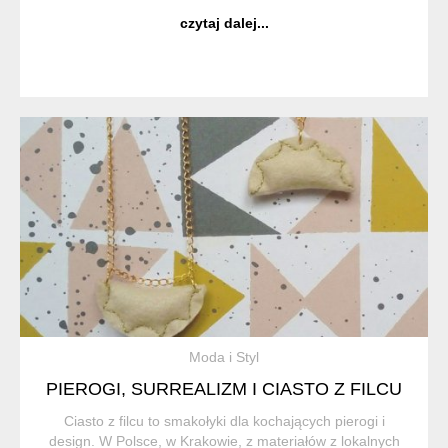
także małe dzieło sztuki, które mogą mieć zawsze przy
czytaj dalej...
sobie. Uwielbiam kamieni...
Moda i Styl
PIEROGI, SURREALIZM I CIASTO Z FILCU
Ciasto z filcu to smakołyki dla kochających pierogi i
design. W Polsce, w Krakowie, z materiałów z lokalnych