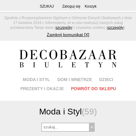
SZUKAJ
Zaloguj się
Koszyk
Zgodnie z Rozporządzeniem Ogólnym o Ochronie Danych Osobowych z dnia
27 kwietnia 2016 r. informujemy, że w celu realizacji naszych usług
przetwarzamy Twoje dane (
szczegóły
) i używamy cookies (
szczegóły
).
Zamknij komunikat [X]
MODA I STYL
DOM I WNĘTRZE
DZIECI
PREZENTY I OKAZJE
POWRÓT DO SKLEPU
Moda i Styl
(59)