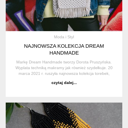
Moda i Styl
NAJNOWSZA KOLEKCJA DREAM
HANDMADE
Markę Dream Handmade tworzy Dorota Pruszyńska.
Wyplata techniką makramy jak również szydełkuje. 20
marca 2021 r. ruszyła najnowsza kolekcja torebek,
plecaków i nerek pod nazwą Flowers Natural and Elegant.
czytaj dalej...
Kolekcja jest inspirowana przy...