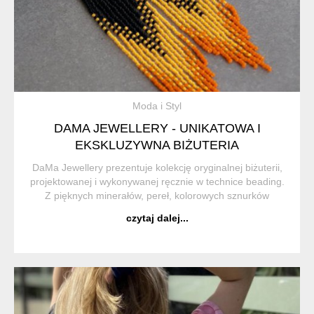
Moda i Styl
DAMA JEWELLERY - UNIKATOWA I
EKSKLUZYWNA BIŻUTERIA
DaMa Jewellery prezentuje kolekcję oryginalnej biżuterii,
projektowanej i wykonywanej ręcznie w technice beading.
Z pięknych minerałów, pereł, kolorowych sznurków
jubilerskich oraz wielu innych dodatków takich jak
czytaj dalej...
chwostów czy zawieszek tworzy orygin...