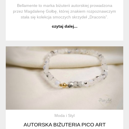
Bellamente to marka biżuterii autorskiej prowadzona
przez Magdalenę Gołbę, której znakiem rozpoznawczym
stała się kolekcja smoczych skrzydeł „Draconis”.
Fakturowane powierzchnie, mikropiękno detali i ciekawa
czytaj dalej...
gra światłocienia - to element...
Moda i Styl
AUTORSKA BIŻUTERIA PICO ART