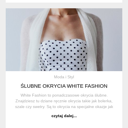
Moda i Styl
ŚLUBNE OKRYCIA WHITE FASHION
White Fashion to ponadczasowe okrycia ślubne.
Znajdziesz tu dziane ręcznie okrycia takie jak bolerka,
szale czy swetry. Są to okrycia na specjalne okazje jak
ślub, bal czy wesele ale z powodzeniem sprawdzą się na
czytaj dalej...
co dzień do zwiewnej sukien...