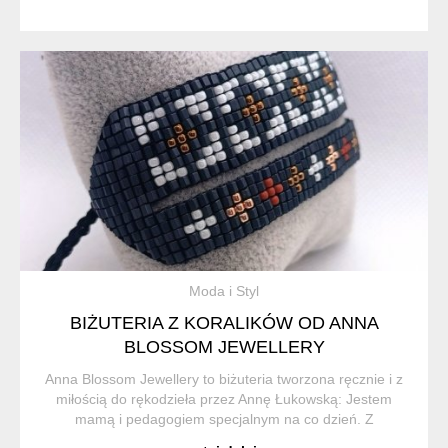
Moda i Styl
BIŻUTERIA Z KORALIKÓW OD ANNA
BLOSSOM JEWELLERY
Anna Blossom Jewellery to biżuteria tworzona ręcznie i z
miłością do rękodzieła przez Annę Łukowską: Jestem
mamą i pedagogiem specjalnym na co dzień. Z
zamiłowania do rękodzieła spędzam każdą wolną chwilę z