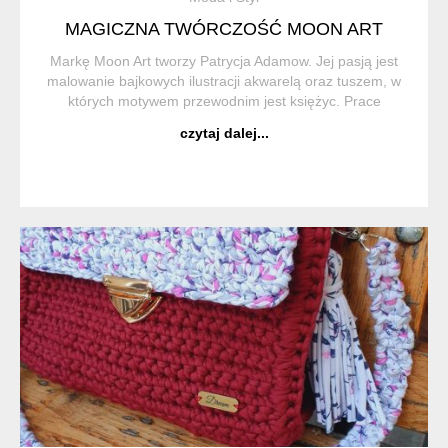
MAGICZNA TWÓRCZOŚĆ MOON ART
Markę Moon Art tworzy Patrycja Adamow. Jej pasją jest
malowanie bajkowych ilustracji akwarelą oraz tuszem, w
których motywem przewodnim jest księżyc. Prace
wykonane w technice akrylu oraz pasteli również nie są jej
czytaj dalej...
obce. Moon A...