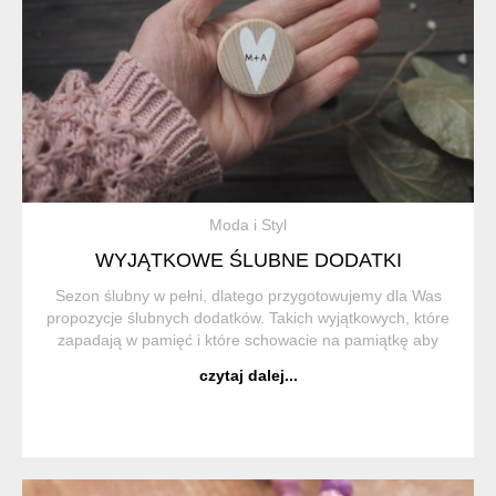
Moda i Styl
WYJĄTKOWE ŚLUBNE DODATKI
Sezon ślubny w pełni, dlatego przygotowujemy dla Was
propozycje ślubnych dodatków. Takich wyjątkowych, które
zapadają w pamięć i które schowacie na pamiątkę aby
wracać myślami do tego wyjątkowego dnia za każdym
czytaj dalej...
razem gdy weźmiecie do ręki te kolczyki...