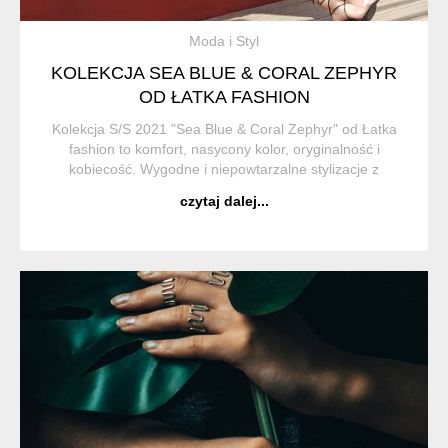
Moda i Styl
KOLEKCJA SEA BLUE & CORAL ZEPHYR
OD ŁATKA FASHION
Kolekcja S/S 2021 "Sea Blue & Coral Zephyr" od Łatka
fashion to komfort, nasycony kolor, oryginalność i
kobiecość. Wygodne i niepowtarzalne stylizacje z
dbalością o detal. Fasony ubrań wzbogacone graficznym
czytaj dalej...
detalem w postaci k...