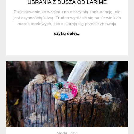
UBRANIA Z DUSZĄ OD LARIME
Projektowanie ze względu na olbrzymią konkurencję, nie
jest czynnością łatwą. Trudno wyróżnić się na tle wielkich
marek modowych, które starają się przebić ze swoją
koncepcją. LaRime jest jednak przykładem, który
czytaj dalej...
pokazuje, że przy dozie kreatywności,...
Moda i Styl