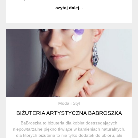
psiakami - w deszczu, wietrze, chłodzie, o świcie i w
czytaj dalej...
środku nocy. Produ...
Moda i Styl
BIŻUTERIA ARTYSTYCZNA BABROSZKA
BaBroszka to biżuteria dla kobiet dostrzegających
niepowtarzalne piękno tkwiące w kamieniach naturalnych,
dla których biżuteria to nie tylko dodatek do ubioru, ale