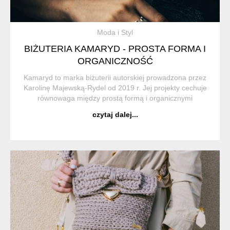
Moda i Styl
BIŻUTERIA KAMARYD - PROSTA FORMA I
ORGANICZNOŚĆ
Kamaryd to marka biżuterii autorskiej prowadzona przez
Karolinę Majewską-Rydel od 2019 r. Jej projekty cechuje
równowaga między prostą formą i organicznymi
kształtami. Biżuteria ma służyć przez lata dzięki dobrej
czytaj dalej...
jakości wykonania oraz ponadczasowemu...