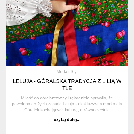
Moda i Styl
LELUJA - GÓRALSKA TRADYCJA Z LILIĄ W
TLE
Miłość do góralszczyzny i rękodzieła sprawiła, że
powołana do życia została Leluja - ekskluzywna marka dla
Góralek kochających kulturę, a równocześnie
podążających zgodnie z aktualnymi trendami modowymi.
czytaj dalej...
Bogato zdobione stroje tworzone są na zamówien...