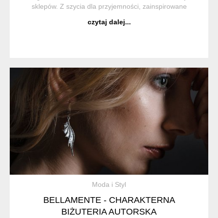
sklepów. Z szycia dla przyjemności, zainspirowane
kampem i surrealizmem. Ciasto z filcu to próba
czytaj dalej...
ustanowienia polskiego symbolu; ap...
Moda i Styl
BELLAMENTE - CHARAKTERNA
BIŻUTERIA AUTORSKA