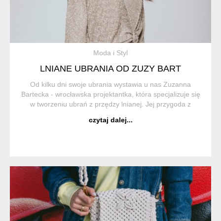
Moda i Styl
LNIANE UBRANIA OD ZUZY BART
Od kilku dni swoje ubrania wystawia u nas Zuzanna
Bartecka - wrocławska projektantka, która specjalizuje się
w tworzeniu ubrań z przędzy lnianej. Jej przygoda z
dzianiną zaczęła się jeszcze w czasie studiów na
czytaj dalej...
Uniwersytecie Wrocławskim. Studiowała bi...