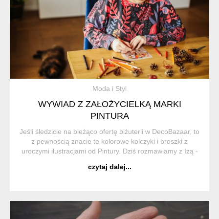
Moda i Styl
WYWIAD Z ZAŁOŻYCIELKĄ MARKI
PINTURA
Jeśli śledzicie na bieżąco ofertę biżuterii w DecoBazaar, to
z pewnością znacie te kolorowe kolczyki i broszki z
uroczymi ilustracjami od Pintury. Dziś rozmawiamy z Izą -
twórczynią tej marki, która własnoręcznie tworzy te
czytaj dalej...
cudeńka. Twoje prace wyg...