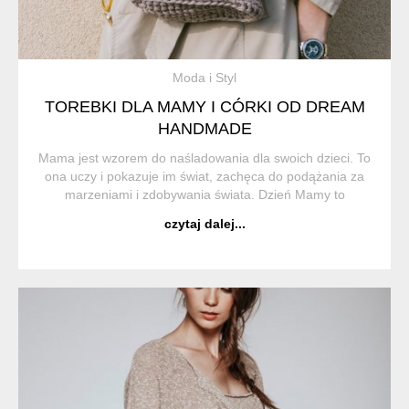
Moda i Styl
TOREBKI DLA MAMY I CÓRKI OD DREAM
HANDMADE
Mama jest wzorem do naśladowania dla swoich dzieci. To
ona uczy i pokazuje im świat, zachęca do podążania za
marzeniami i zdobywania świata. Dzień Mamy to
wyjątkowy dzień kiedy mamy okazję podziękować Jej za
czytaj dalej...
wszystko i pokazać jak bardzo jesteśmy Jej...