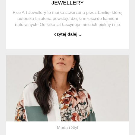
JEWELLERY
Pico Art Jewellery to marka stworzona przez Emilię, której
autorska biżuteria powstaje dzięki miłości do kamieni
naturalnych: Od kilku lat fascynuje mnie ich piękny i nie
powtarzalny wygląd, który kojarzy nam się z elegancją i
czytaj dalej...
luksu...
Moda i Styl