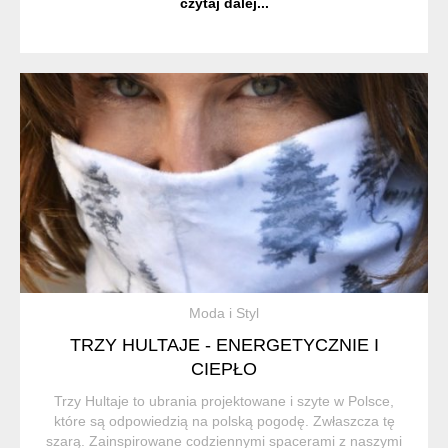
czytaj dalej...
koralikami, igłą i kredkami. To zdecydow...
Moda i Styl
TRZY HULTAJE - ENERGETYCZNIE I
CIEPŁO
Trzy Hultaje to ubrania projektowane i szyte w Polsce,
które są odpowiedzią na polską pogodę. Zwłaszcza tę
szarą. Zainspirowane codziennymi spacerami z naszymi