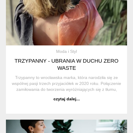
Moda i Styl
TRZYPANNY - UBRANIA W DUCHU ZERO
WASTE
Trzypanny to wrocławska marka, która narodziła się ze
wspólnej pasji trzech przyjaciółek w 2020 roku. Połączenie
zamiłowania do tworzenia wyróżniających się z tłumu,
nietuzinkowych ubrań i dodatków oraz szacunku do
czytaj dalej...
środowiska, przyczyniło się do pows...