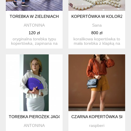
TOREBKA W ZIELENIACH
KOPERTÓWKA W KOLORZE E
ANTONINA
Sana
120 zł
800 zł
oryginalna torebka typu
koralikowa kopertówka to
kopertówka, zapinana na
mała torebka z klapką na
zamek, wykonana ręcz...
ramię. idealna do ko...
TOREBKA PIEROŻEK JAGODOWY
CZARNA KOPERTÓWKA SKŁADA
ANTONINA
raspberi