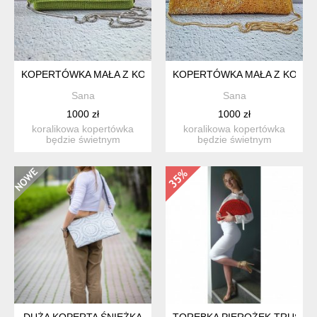
KOPERTÓWKA MAŁA Z KORALIKAMI Z OLIWINU Z KLAPKĄ
KOPERTÓWKA MAŁA Z KORALI
Sana
Sana
1000 zł
1000 zł
koralikowa kopertówka
koralikowa kopertówka
będzie świetnym
będzie świetnym
dodatkiem do twojego
dodatkiem do twojego
stroju. ide...
stroju. ide...
DUŻA KOPERTA ŚNIEŻKA
TOREBKA PIEROŻEK TRUSK