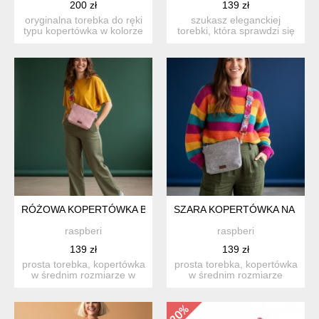
200 zł
139 zł
oryginalna torebka do ręki
szukasz eleganckiej
typu kopertówka w kolorze
torebki, która sprawdzi się
fioletowym. ...
zarówno na wyjątkowe o...
RÓŻOWA KOPERTÓWKA BARANEK
SZARA KOPERTÓWKA NA KOL
raspberi
raspberi
139 zł
139 zł
prosta torebka, kopertówka
prosta torebka, kopertówka
w średnim rozmiarze w
w średnim rozmiarze
kolorze różowym. zapi...
wykonana z bszarej plec...