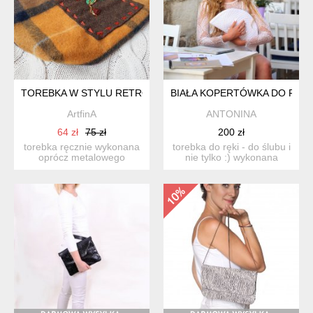
TOREBKA W STYLU RETRO, WYSZYWANY KORALIKAMI KWIAT
BIAŁA KOPERTÓWKA DO RĘKI
ArtfinA
ANTONINA
64 zł
75 zł
200 zł
torebka ręcznie wykonana
torebka do ręki - do ślubu i
oprócz metalowego
nie tylko :) wykonana
zapięcia i paska.
ręcznie, zapinana ...
aplikacja...