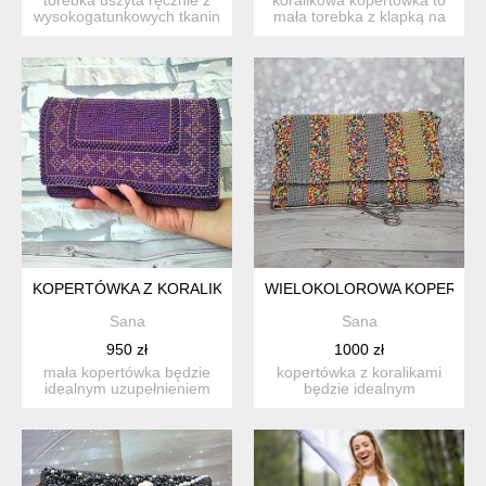
wysokogatunkowych tkanin
mała torebka z klapką na
firmy fendi. wymiar...
ramię. idealna do ko...
KOPERTÓWKA Z KORALIKAMI FIOLETOWA Z KLAPKĄ MAŁA TO
WIELOKOLOROWA KOPERTÓWK
Sana
Sana
950 zł
1000 zł
mała kopertówka będzie
kopertówka z koralikami
idealnym uzupełnieniem
będzie idealnym
twojej stylizacji. ideal...
uzupełnieniem twojego
stroju. ...