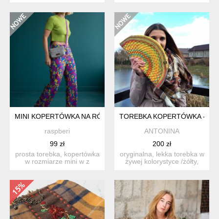
pudroworóżowym.
kwiaty. wykonana z wz...
unikatowa, ni...
MINI KOPERTÓWKA NA RÓŻOWYM PASKU
TOREBKA KOPERTÓWKA - ŻÓ
raspberi
ANTONINA
99 zł
200 zł
prosta torebka, kopertówka
oryginalna, lekka torebka w
w rozmiarze mini w z
żywej kolorystyce /żółty,
plecionej tkaniny kolo...
pomarańczowy, t...