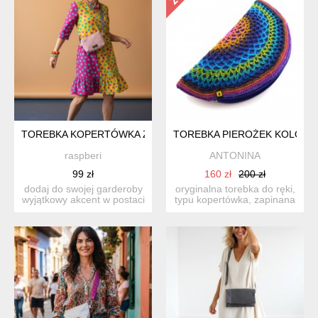
TOREBKA KOPERTÓWKA Z RÓŻOWEJ BUKLI "BARANEK" – UNIK
TOREBKA PIEROŻEK KOLOR
raspberi
ANTONINA
99 zł
160 zł
200 zł
dodaj do swojej garderoby
oryginalna torebka do ręki,
wyjątkowy akcent w postaci
typu kopertówka, zapinana
ręcznie szytej to...
na zamek. w...