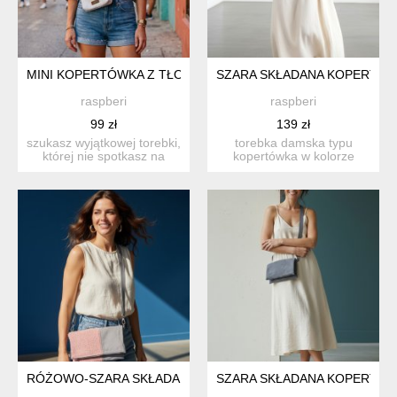
MINI KOPERTÓWKA Z TŁOCZONEGO WELURU – JASNOSZARA
SZARA SKŁADANA KOPERTÓW
raspberi
raspberi
99 zł
139 zł
szukasz wyjątkowej torebki,
torebka damska typu
której nie spotkasz na
kopertówka w kolorze
ulicy? ta mini kope...
szarym. unikatowa, nie ma
dru...
RÓŻOWO-SZARA SKŁADANA KOPERTÓWKA BARANEK
SZARA SKŁADANA KOPERTÓ