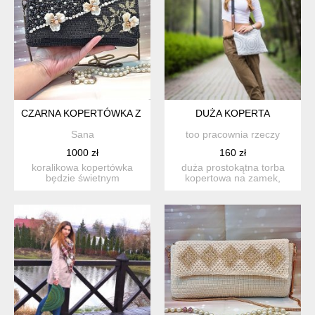
CZARNA KOPERTÓWKA Z KORALIKAMI
DUŻA KOPERTA
Sana
too pracownia rzeczy
1000 zł
160 zł
koralikowa kopertówka
duża prostokątna torba
będzie świetnym
kopertowa na zamek,
dodatkiem do twojego
dobrze usztywniona, ze
stroju. ide...
szla...