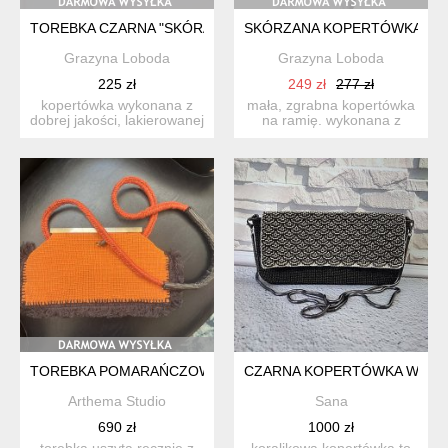
TOREBKA CZARNA "SKÓRA WĘŻA" - HANDMADE 100% SKÓRA
SKÓRZANA KOPERTÓWKA NA
Grazyna Loboda
Grazyna Loboda
225 zł
249 zł
277 zł
kopertówka wykonana z
mała, zgrabna kopertówka
dobrej jakości, lakierowanej
na ramię. wykonana z
skóry bydlęcej, wyt...
dobrej jakości skóry by...
TOREBKA POMARAŃCZOWA VERA NA RAMIĘ
CZARNA KOPERTÓWKA WYSAD
Arthema Studio
Sana
690 zł
1000 zł
torebka uszyta ręcznie z
koralikowa kopertówka to