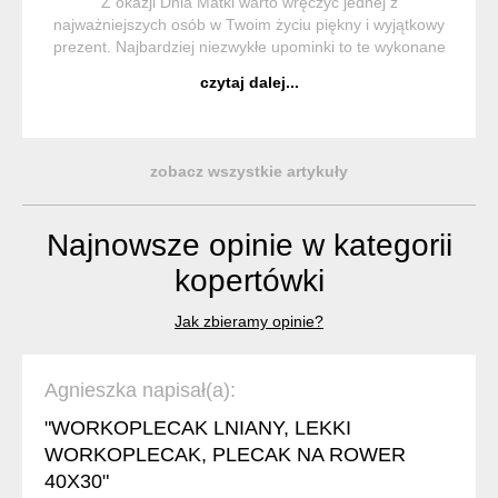
Z okazji Dnia Matki warto wręczyć jednej z
najważniejszych osób w Twoim życiu piękny i wyjątkowy
prezent. Najbardziej niezwykłe upominki to te wykonane
ręcznie – z pasją i dbałością o detale. Poznaj
czytaj dalej...
najciekawsze propozycje podarunków handmade. ...
zobacz wszystkie artykuły
Najnowsze opinie w kategorii
kopertówki
Jak zbieramy opinie?
Agnieszka napisał(a):
"WORKOPLECAK LNIANY, LEKKI
WORKOPLECAK, PLECAK NA ROWER
40X30"