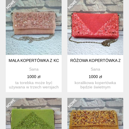
MAŁA KOPERTÓWKA Z KORALIKAMI TOREBKA Z KORALIKAMI
RÓŻOWA KOPERTÓWKA Z KOR
Sana
Sana
1000 zł
1000 zł
ta torebka może być
koralikowa kopertówka
używana w trzech wersjach
będzie świetnym
- torebka na ramię, kope...
dodatkiem do twojego
stroju. ide...