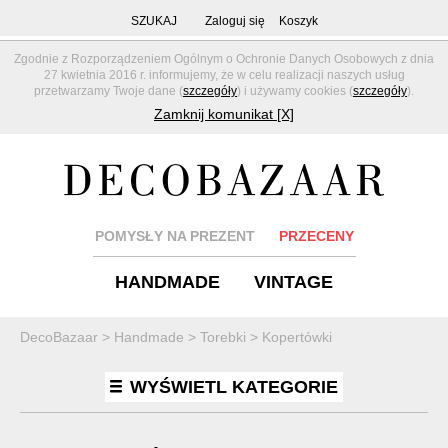
SZUKAJ
Zaloguj się
Koszyk
Zgodnie z Rozporządzeniem Ogólnym o Ochronie Danych Osobowych z dnia
27 kwietnia 2016 r. informujemy, że w celu realizacji naszych usług
przetwarzamy Twoje dane (
szczegóły
) i używamy cookies (
szczegóły
).
Zamknij komunikat [X]
POMYSŁY NA PREZENT
PRZECENY
HANDMADE
VINTAGE
DecoBazaar
>
Handmade
>
Torebki
>
Kopertówki
WYŚWIETL KATEGORIE