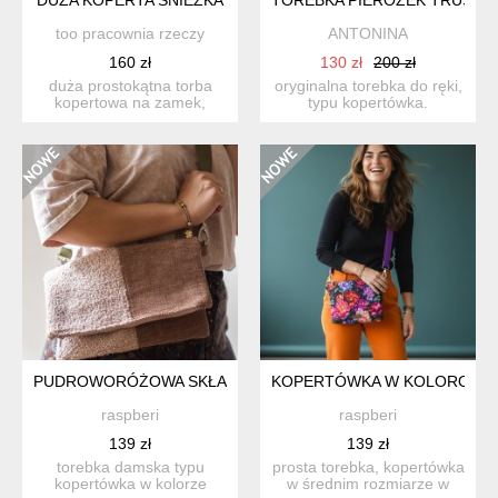
too pracownia rzeczy
ANTONINA
160 zł
130 zł
200 zł
duża prostokątna torba
oryginalna torebka do ręki,
kopertowa na zamek,
typu kopertówka.
dobrze usztywniona, ze
wykonana ręcznie,
szla...
zapina...
PUDROWORÓŻOWA SKŁADANA KOPERTÓWKA
KOPERTÓWKA W KOLOROWE 
raspberi
raspberi
139 zł
139 zł
torebka damska typu
prosta torebka, kopertówka
kopertówka w kolorze
w średnim rozmiarze w