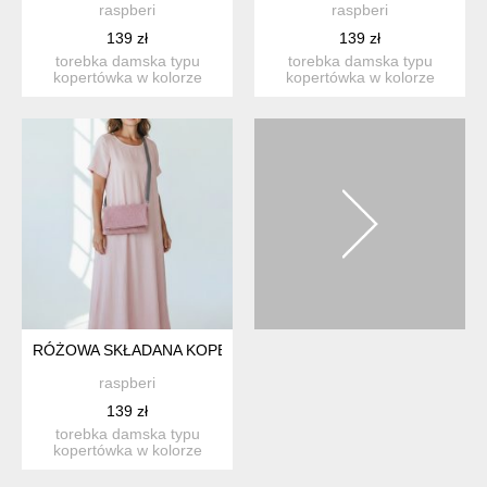
raspberi
raspberi
139 zł
139 zł
torebka damska typu
torebka damska typu
kopertówka w kolorze
kopertówka w kolorze
pudroworóżowym
szarym. unikatowa, nie ma
wykonana z mił...
dru...
RÓŻOWA SKŁADANA KOPERTÓWKA BARANEK
raspberi
139 zł
torebka damska typu
kopertówka w kolorze
pudroworóżowym
wykonana z mił...