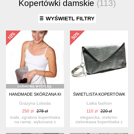
Kopertówki damskie
(113)
WYŚWIETL FILTRY
HANDMADE SKÓRZANA KOPERTÓWKA NA ŁAŃCUSZKU Z CZ
ŚWIETLISTA KOPERTÓWKA
Grazyna Loboda
Łatka fashion
250 zł
278 zł
110 zł
220 zł
mała, zgrabna kopertówka
elegancka, srebrno-
na ramię. wykonana z
zielonkawa kopertówka z
dobrej jakości skóry by...
łańcuszkiem, łączącym się
...