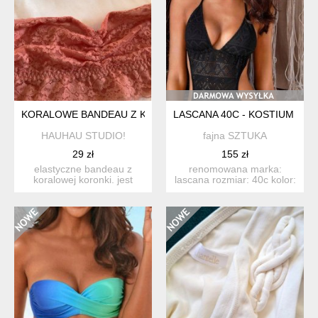
KORALOWE BANDEAU Z KORONKI
LASCANA 40C - KOSTIUM KĄP
HAUHAU STUDIO!
fajna SZTUKA
29 zł
155 zł
elastyczne bandeau z
renomowana marka:
koralowej koronki. jest
lascana rozmiar: 40c kolor:
wykończone silikonowymi
czarny obłędne ażurow...
p...