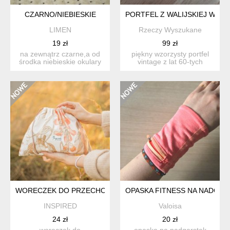
CZARNO/NIEBIESKIE
PORTFEL Z WALIJSKIEJ WEŁN
LIMEN
Rzeczy Wyszukane
19 zł
99 zł
na zewnątrz czarne,a od
piękny wzorzysty portfel
środka niebieskie okulary
vintage z lat 60-tych
przeciwsłoneczne. ...
wykonany z walijskiej w...
WORECZEK DO PRZECHOWYWANIA
OPASKA FITNESS NA NADGAR
INSPIRED
Valoisa
24 zł
20 zł
woreczek do
opaska na nadgarstek