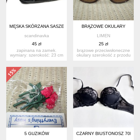
MĘSKA SKÓRZANA SASZETKA VINTAGE
BRĄZOWE OKULARY
scandinavka
LIMEN
45 zł
25 zł
zapinana na zamek.
brązowe przeciwsłoneczne
wymiary: szerokość: 23 cm
okulary szerokość z przodu
wysokość: 13,5 cm gł...
14cm. długość za...
5 GUZIKÓW
CZARNY BIUSTONOSZ 70B P