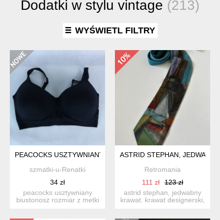
Dodatki w stylu vintage
(213)
WYŚWIETL FILTRY
PEACOCKS USZTYWNIANY BIUSTONOSZ BEZ FISZBIN UK 40E
ASTRID STEPHAN, JEDWABNY
szmatki-u-Renatki
Retromania
34 zł
111 zł
123 zł
peacocks usztywniany
astrid stephan, jedwabny
biustonosz rozmiar z metki
krawat. krawat designerski,
uk 40e , odpowiada ...
kolekcja autor...