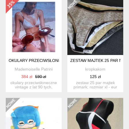
OKULARY PRZECIWSŁONECZNE VINTAGE NEOSTYLE
ZESTAW MAJTEK 25 PAR NOWE
Mademoiselle Patrini
kropkakom
384 zł
590 zł
125 zł
okulary przeciwsłoneczne
zestaw 25 par majtek
vintage z lat 90 tych,
primark; rozmiar xl - eur
zachowane w świetnym s...
46/48; bielizna jest n...