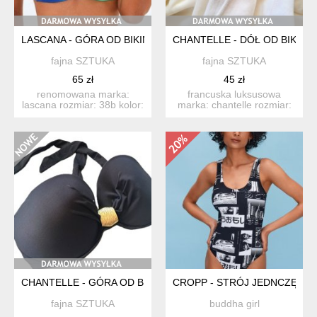
LASCANA - GÓRA OD BIKINI 38B - TURKUS LAZUR OMBRE
CHANTELLE - DÓŁ OD BIKINI 
fajna SZTUKA
fajna SZTUKA
65 zł
45 zł
renomowana marka:
francuska luksusowa
lascana rozmiar: 38b kolor:
marka: chantelle rozmiar:
granat/turkus/seledyn ...
m 38 kolor: ecru (jaśn...
CHANTELLE - GÓRA OD BIKINI 70B - FRANCUSKI SZYK - NOW
CROPP - STRÓJ JEDNCZĘŚCI
fajna SZTUKA
buddha girl