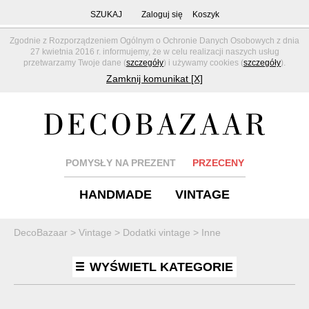
SZUKAJ
Zaloguj się
Koszyk
Zgodnie z Rozporządzeniem Ogólnym o Ochronie Danych Osobowych z dnia
27 kwietnia 2016 r. informujemy, że w celu realizacji naszych usług
przetwarzamy Twoje dane (
szczegóły
) i używamy cookies (
szczegóły
).
Zamknij komunikat [X]
POMYSŁY NA PREZENT
PRZECENY
HANDMADE
VINTAGE
DecoBazaar
>
Vintage
>
Dodatki vintage
>
Inne
WYŚWIETL KATEGORIE