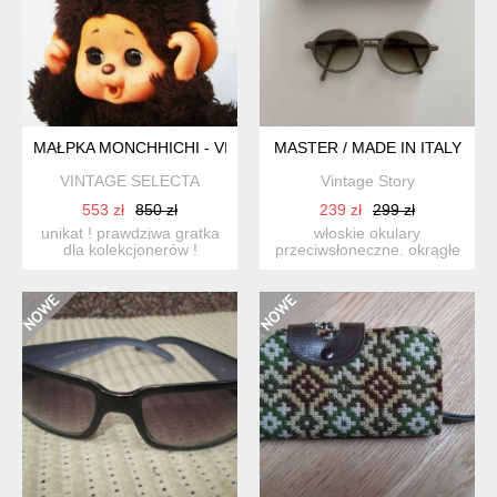
MAŁPKA MONCHHICHI - VINTAGE UNIKAT!
MASTER / MADE IN ITALY
VINTAGE SELECTA
Vintage Story
553 zł
850 zł
239 zł
299 zł
unikat ! prawdziwa gratka
włoskie okulary
dla kolekcjonerów !
przeciwsłoneczne. okrągłe
zabawka marki
beżowe oprawki.
monchhich...
cieniowane s...