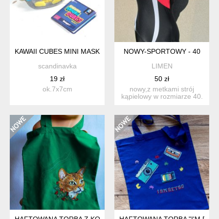
KAWAII CUBES MINI MASKOTKA KOLEKCJONERSKA
NOWY-SPORTOWY - 40
scandinavka
LIMEN
19 zł
50 zł
ok.7x7cm
nowy,z metkami strój
kąpielowy w rozmiarze 40.
ramiączka regulowane....
HAFTOWANA TORBA Z KOTEM
HAFTOWANA TORBA "I'M RET