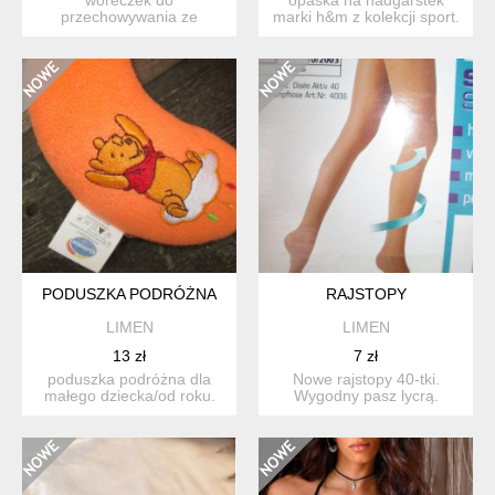
przechowywania ze
marki h&m z kolekcji sport.
ściąganym sznurkiem.
materiał w fikuśnym ...
idealny na bielizn...
PODUSZKA PODRÓŻNA
RAJSTOPY
LIMEN
LIMEN
13 zł
7 zł
poduszka podróżna dla
Nowe rajstopy 40-tki.
małego dziecka/od roku.
Wygodny pasz lycrą.
obrazki haftowane. s...
Rozmiar 46/48.