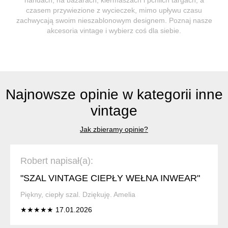
czasem przywiezione z wycieczek, mimo upływu czasu
zachwycają swoim nieszablonowym designem. Poznaj nasze
akcesoria vintage i wybierz coś dla siebie.
Najnowsze opinie w kategorii inne
vintage
Jak zbieramy opinie?
Robert napisał(a):
"SZAL VINTAGE CIEPŁY WEŁNA INWEAR"
Piękny, ciepły szal. Dziękuję. Amelia
★★★★★ 17.01.2026