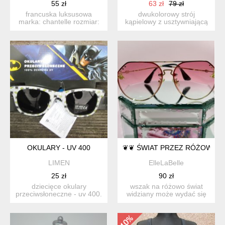
55 zł
63 zł
79 zł
francuska luksusowa
dwukolorowy strój
marka: chantelle rozmiar:
kąpielowy z usztywniającą
70b kolor: czarny mis...
wkładką w biuście
(wyjmowa...
OKULARY - UV 400
❦❦ ŚWIAT PRZEZ RÓŻOWE 
LIMEN
ElleLaBelle
25 zł
90 zł
dziecięce okulary
wszak na różowo świat
przeciwsłoneczne - uv 400.
widziany może wydać się
100% ochrona uv. szerok...
piękniejszy. okulary ...