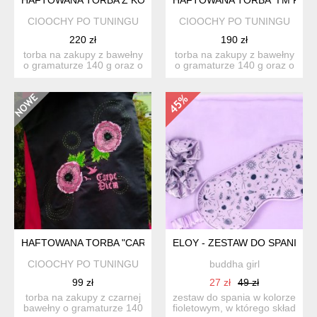
CIOOCHY PO TUNINGU
CIOOCHY PO TUNINGU
220 zł
190 zł
torba na zakupy z bawełny
torba na zakupy z bawełny
o gramaturze 140 g oraz o
o gramaturze 140 g oraz o
wymiarach: 38 cm x...
wymiarach: 38 cm x...
HAFTOWANA TORBA "CARPE DIEM"
ELOY - ZESTAW DO SPANIA -
CIOOCHY PO TUNINGU
buddha girl
99 zł
27 zł
49 zł
torba na zakupy z czarnej
zestaw do spania w kolorze
bawełny o gramaturze 140
fioletowym, w którego skład