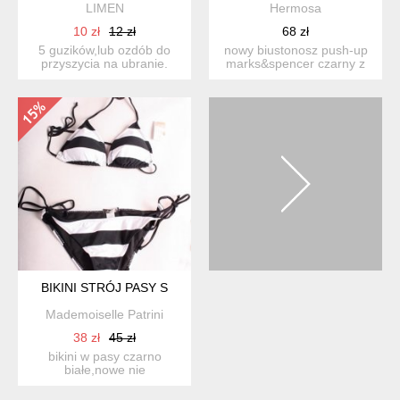
LIMEN
Hermosa
10 zł
12 zł
68 zł
5 guzików,lub ozdób do
nowy biustonosz push-up
przyszycia na ubranie.
marks&spencer czarny z
długość jednej róży t...
cielistymi prześwitami...
BIKINI STRÓJ PASY S
Mademoiselle Patrini
38 zł
45 zł
bikini w pasy czarno
białe,nowe nie
używane,jeszcze z metka i
cena(59,...