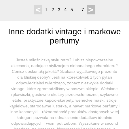
<
>
1
2
3
4
5
...
7
Inne dodatki vintage i markowe
perfumy
Jesteś miłośniczką stylu retro? Lubisz niepowtarzalne
akcesoria, nadające stylizacjom niebanalnego charakteru?
Cenisz doskonałą jakość? Szukasz wyjątkowego prezentu
dla bliskiej osoby? Jeśli na którekolwiek z tych pytań
odpowiedziałaś twierdząco, zobacz niezwykłe dodatki
vintage, które zgromadziliśmy w naszym sklepie. Wełniane
rękawiczki, gustowne okulary przeciwsłoneczne, szykowne
etole, praktyczne kapcio-skarpety, weneckie maski, stroje
kąpielowe, starodawne lusterka, a nawet markowe perfumy i
inne kosmetyki – różnorodność produktów dostępnych w tej
kategorii pozwala na odnalezienie dodatków idealnie
odpowiadających Twoim potrzebom. Wyszukane w second
handach, na bazarach, kiermaszach i pchlich targach, a