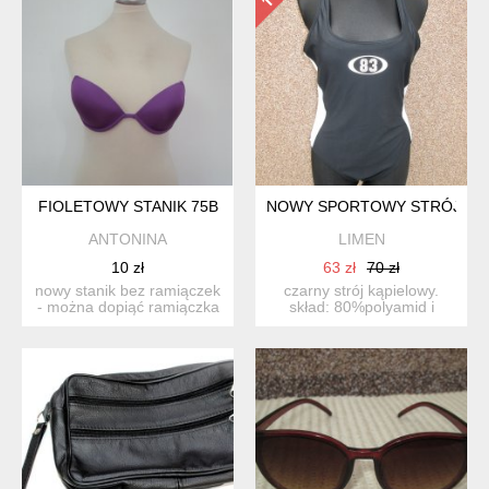
FIOLETOWY STANIK 75B
NOWY SPORTOWY STRÓJ-46/
ANTONINA
LIMEN
10 zł
63 zł
70 zł
nowy stanik bez ramiączek
czarny strój kąpielowy.
- można dopiąć ramiączka
skład: 80%polyamid i
przezroczyste lub...
20%elastan. z tyłu wygl...