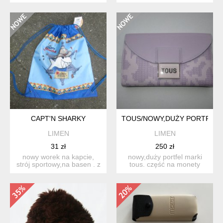
g oraz o wymiarach:...
wchodzą: opaska...
CAPT'N SHARKY
TOUS/NOWY,DUŻY PORTFEL
LIMEN
LIMEN
31 zł
250 zł
nowy worek na kapcie,
nowy,duży portfel marki
strój sportowy,na basen . z
tous. część na monety
metkami-nadaje się...
zapinana na zamek, nat...