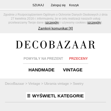
SZUKAJ
Zaloguj się
Koszyk
Zgodnie z Rozporządzeniem Ogólnym o Ochronie Danych Osobowych z dnia
27 kwietnia 2016 r. informujemy, że w celu realizacji naszych usług
przetwarzamy Twoje dane (
szczegóły
) i używamy cookies (
szczegóły
).
Zamknij komunikat [X]
POMYSŁY NA PREZENT
PRZECENY
HANDMADE
VINTAGE
DecoBazaar
>
Vintage
>
Ubrania vintage
>
Swetry
WYŚWIETL KATEGORIE