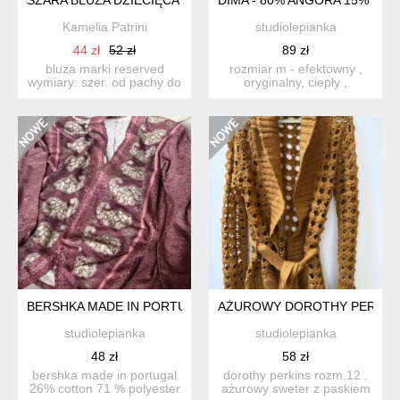
Kamelia Patrini
studiolepianka
44 zł
52 zł
89 zł
bluza marki reserved
rozmiar m - efektowny ,
wymiary: szer. od pachy do
oryginalny, ciepły ,
pachy: 45 cm ...
rozpinany , miękki, nieco...
BERSHKA MADE IN PORTUGAL ROZMIAR M
AŻUROWY DOROTHY PERKINS
studiolepianka
studiolepianka
48 zł
58 zł
bershka made in portugal
dorothy perkins rozm.12 .
26% cotton 71 % polyester
ażurowy sweter z paskiem