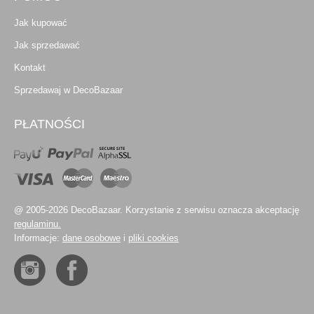
Jak kupować
Jak sprzedawać
Kontakt
Sprzedawaj w DecoBazaar
PŁATNOŚCI
@ 2005-2026 DecoBazaar. Korzystanie z serwisu oznacza akceptację
regulaminu.
Informacje:
dane osobowe
i
pliki cookies