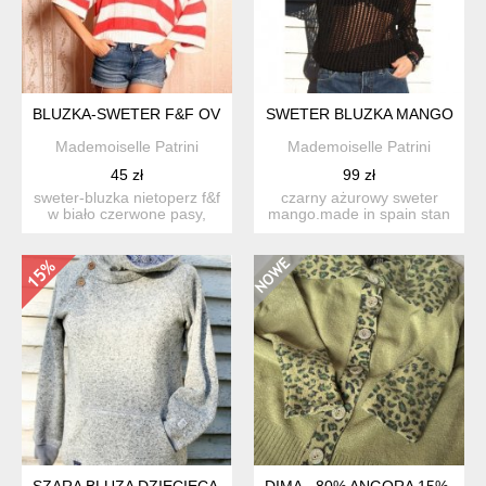
BLUZKA-SWETER F&F OVERSIZED
SWETER BLUZKA MANGO
Mademoiselle Patrini
Mademoiselle Patrini
45 zł
99 zł
sweter-bluzka nietoperz f&f
czarny ażurowy sweter
w biało czerwone pasy,
mango.made in spain stan
miękki i miły w d...
idealny, osoba na zdj...
SZARA BLUZA DZIECIĘCA 152 RESERVED
DIMA - 80% ANGORA 15% LA