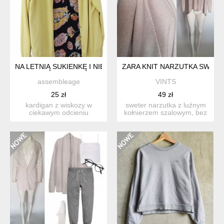
NA LETNIĄ SUKIENKĘ I NIE TYLKO KARDIGAN LIMONKOWY NA
ZARA KNIT NARZUTKA SWETE
assembleage
VINTS
25 zł
49 zł
kardigan z wiskozy w
sweter narzutka z luźnym
ciekawym odcieniu
kołnierzem szalowym, bez
stonowanej limonki.
zapięcia. rękawy dłu...
rozmiar:...