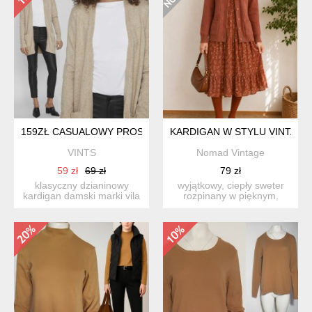
159ZŁ CASUALOWY PROSTY DŁUŻSZY BEŻOWY SWETER NARZU
KARDIGAN W STYLU VINTAGE
VINTS
Nomad Vintage
59 zł
69 zł
79 zł
klasyczny dzianinowy
wyjątkowy, ciepły sweter
kardigan damski marki vila
rozpinany w pięknym,
o otwartym kroju bez z...
rdzawo-karmelowym
odcien...