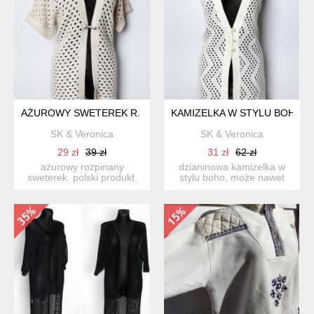
AŻUROWY SWETEREK R. L
KAMIZELKA W STYLU BOHO R.
SK & Veronica
SK & Veronica
29 zł
39 zł
31 zł
62 zł
ażurowy rozpinany
dzianinowa kamizelka w
sweterek. polski produkt.
stylu boho, może nawet
beżowy, z miękkiej dzia...
trochę hipsterska. fajn...