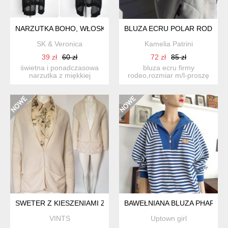
NARZUTKA BOHO, WŁOSKA
BLUZA ECRU POLAR RODEO
SK & Veronica
Kamelia Patrini
39 zł
60 zł
72 zł
85 zł
świetna i ponadczasowa
bluza ecru firmy
narzutka z miękkiej
rodeo,rozmiar m/l-proszę
dzianinki. nowa, z metką....
sugerowac sięwymiarami:
s...
SWETER Z KIESZENIAMI ZAPINANY NA KRYTE ZATRZASKI W
BAWEŁNIANA BLUZA PHARDI
VINTS
Uptown girl