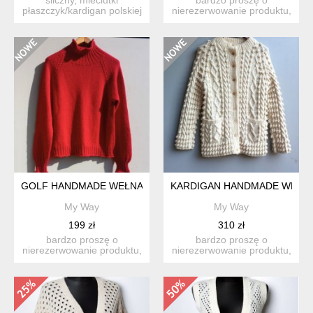
płaszczyk/kardigan polskiej
nierezerwowanie produktu,
marki modowej bunny
jeśli nie są państwo w stu
the...
p...
GOLF HANDMADE WEŁNA
KARDIGAN HANDMADE WEŁN
My Way
My Way
199 zł
310 zł
bardzo proszę o
bardzo proszę o
nierezerwowanie produktu,
nierezerwowanie produktu,
jeśli nie są państwo w stu
jeśli nie są państwo w stu
p...
p...