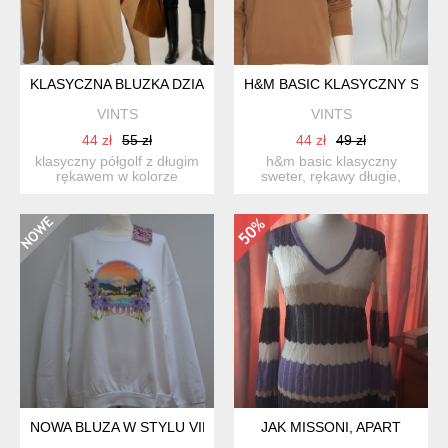
KLASYCZNA BLUZKA DZIANINOWY PÓŁGOLF DAMSKI BAWEŁNA 
H&M BASIC KLASYCZNY SWE
VINTS
VINTS
44 zł
55 zł
44 zł
49 zł
klasyczny półgolf z długim
h&m basic klasyczny
rękawem w kolorze
sweter, rękawy długie,
ciepłego karmelowego
dekolt okrągły, wykończony
beżu...
...
NOWA BLUZA W STYLU VINTAGE 44 XXL
JAK MISSONI, APART