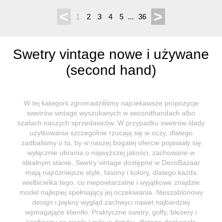
<
>
1
2
3
4
5
...
36
Swetry vintage nowe i używane
(second hand)
W tej kategorii zgromadziliśmy najciekawsze propozycje
swetrów vintage wyszukanych w secondhandach albo
szafach naszych sprzedawców. W przypadku swetrów ślady
użytkowania szczególnie rzucają się w oczy, dlatego
zadbaliśmy o to, by w naszej bogatej ofercie pojawiały się
wyłącznie ubrania o najwyższej jakości, zachowane w
idealnym stanie. Swetry vintage dostępne w DecoBazaar
mają najróżniejsze style, fasony i kolory, dlatego każda
wielbicielka tego, co niepowtarzalne i wyjątkowe znajdzie
model najlepiej spełniający jej oczekiwania. Nieszablonowy
design i piękny wygląd zachwyci nawet najbardziej
wymagające klientki. Praktyczne swetry, golfy, blezery i
kardigany są ciepłe i miłe w dotyku, dlatego doskonale