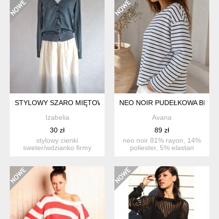
STYLOWY SZARO MIĘTOWY
NEO NOIR PUDEŁKOWA BLUZ
Izabelia
Avana
30 zł
89 zł
stylowy cienki
neo noir 81% rayon, 14%
sweter/wdzianko firmy
poliester, 5% elastan
cecil, rozm.s kolor
prosta pudełkowa bl...
nieoczywist...