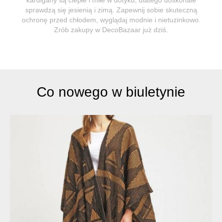
sprawdzą się jesienią i zimą. Zapewnij sobie skuteczną
ochronę przed chłodem, wyglądaj modnie i nietuzinkowo.
Zrób zakupy w DecoBazaar już dziś.
Co nowego w biuletynie