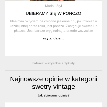
Moda i Styl
UBIERAMY SIĘ W PONCZO
Idealnym okryciem na chłodne jesienne dni, jak również o
każdej innej porze roku, jest ponczo. Zastępuje sweter lub
płaszcz, Jest bardzo oryginalną, a przede wszystkim
wygodną i praktyczną częścią garderoby. Ponczo (z hiszp.
czytaj dalej...
Poncho) to trad...
zobacz wszystkie artykuły
Najnowsze opinie w kategorii
swetry vintage
Jak zbieramy opinie?