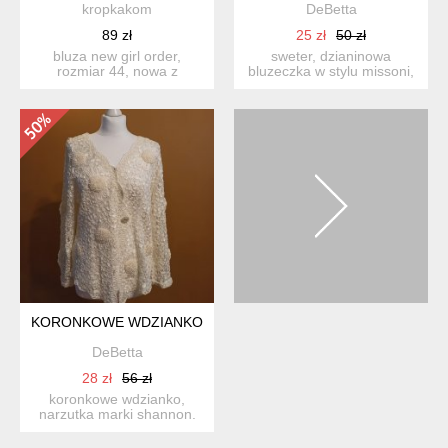
kropkakom
DeBetta
89 zł
25 zł
50 zł
bluza new girl order,
sweter, dzianinowa
rozmiar 44, nowa z
bluzeczka w stylu missoni,
papierową metką; długość
stylizowana na lata 70. ...
ok....
KORONKOWE WDZIANKO
DeBetta
28 zł
56 zł
koronkowe wdzianko,
narzutka marki shannon.
zapinane na napy i guzik.
...