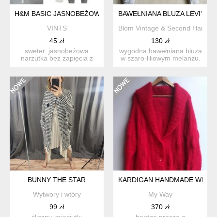
H&M BASIC JASNOBEŻOWA NARZUTKA CARDIGAN Z NATURALN
BAWEŁNIANA BLUZA LEVI'S 1
VINTS
Blom Vintage & Second Hand
45 zł
130 zł
sweter. jasnobeżowa
wygodna bawełniana bluza
narzutka bez zapięcia z
w szaro-liliowym melanżu.
miękkiej, delikatnej dzian...
bluzka kultowej ma...
BUNNY THE STAR
KARDIGAN HANDMADE WEŁN
Wytwory i wtóry
My Way
99 zł
370 zł
śliczny, mieciutki
bardzo proszę o