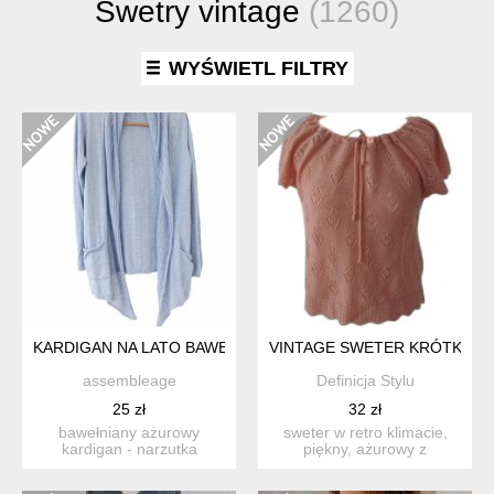
Swetry vintage
(1260)
WYŚWIETL FILTRY
KARDIGAN NA LATO BAWEŁNIANY BŁĘKITNY NARZUTKA FATF
VINTAGE SWETER KRÓTKI R
assembleage
Definicja Stylu
25 zł
32 zł
bawełniany ażurowy
sweter w retro klimacie,
kardigan - narzutka
piękny, ażurowy z
wykonany z bawełny w
efektownym wiązaniem i
odcieniu z...
mars...