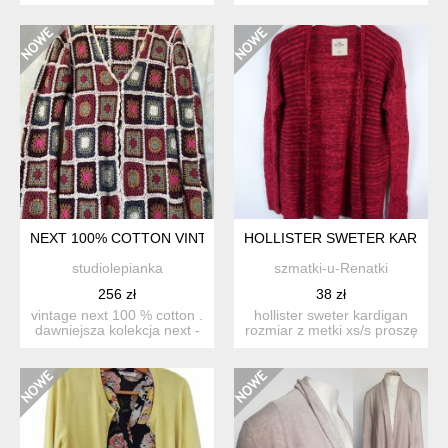
3 % elastan . miękk...
w pięknym miodowym ...
NEXT 100% COTTON VINTAGE - DAWNIEJSZA KOLEKCJA RĘC
HOLLISTER SWETER KARDIGA
studiolepianka
szmatki-u-Renatki
256 zł
38 zł
vintage next 100 % cotton .
hollister sweter kardigan
dawniejsza kolekcja next -
rozmiar z metki xs/s proszę
ręcznie dzierga...
sprawdzić ...