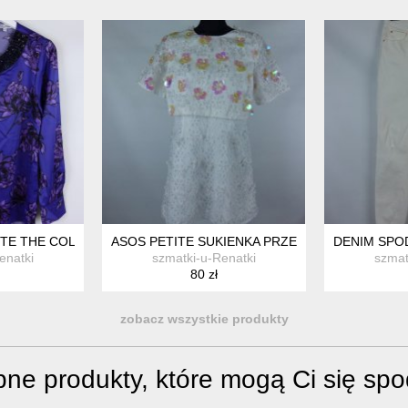
L
TE THE COLLECTION SATYNOWA BLUZKA 14 / 40
ASOS PETITE SUKIENKA PRZED KOLANO HAFT 1
DENIM SPOD
enatki
szmatki-u-Renatki
szmat
80 zł
zobacz wszystkie produkty
ne produkty, które mogą Ci się sp