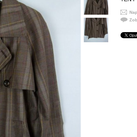
Nap
Zob