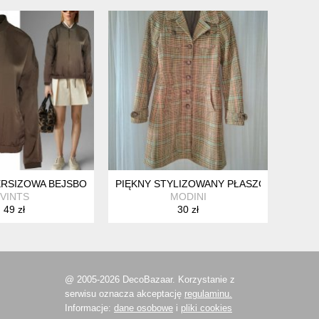
IA
ERSIZOWA BEJSBOLÓWKA KURTKA BOMBER SILKY S/M HV255
PIĘKNY STYLIZOWANY PŁASZCZ W KRATK
VINTS
MODINI
49 zł
30 zł
@ 2005-2026 DecoBazaar. Korzystanie z
serwisu oznacza akceptację
regulaminu.
Informacje:
dane osobowe
i
pliki cookies