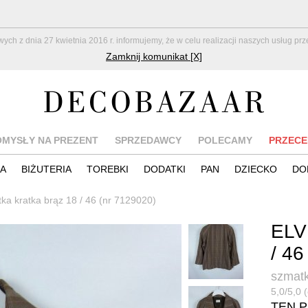
z dnia 27 kwietnia 2016 r. informujemy, że w celu realizacji naszych usług pr
Zamknij komunikat [X]
OMYSŁY NA PREZENT
SPRZEDAWCY
POLECAMY
PRZECE
IA
BIŻUTERIA
TOREBKI
DODATKI
PAN
DZIECKO
DO
rtka kratka brąz 18 / 46 (nr 7129020)
ELV
/ 46
szmatk
5,0/5,0 (
TEN 