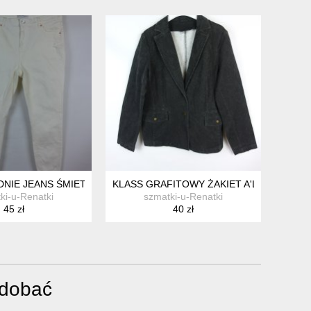
2 / 38 Z METKĄ
NIE JEANS ŚMIETANOWE SKINNY 16 / 44
KLASS GRAFITOWY ŻAKIET A'LA JEANS 18 
ki-u-Renatki
szmatki-u-Renatki
45 zł
40 zł
odobać