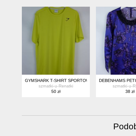
GYMSHARK T-SHIRT SPORTOWA KOSZULKA MĘSKA / 
DEBENHAMS PETI
szmatki-u-Renatki
szmatki-u-R
50 zł
38 zł
Podob