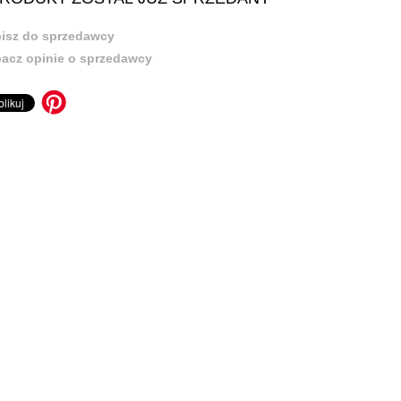
isz do sprzedawcy
acz opinie o sprzedawcy