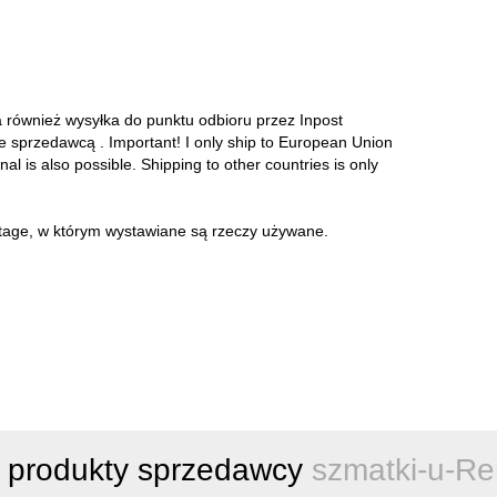
a również wysyłka do punktu odbioru przez Inpost
ze sprzedawcą . Important! I only ship to European Union
onal is also possible. Shipping to other countries is only
intage, w którym wystawiane są rzeczy używane.
 produkty sprzedawcy
szmatki-u-Re