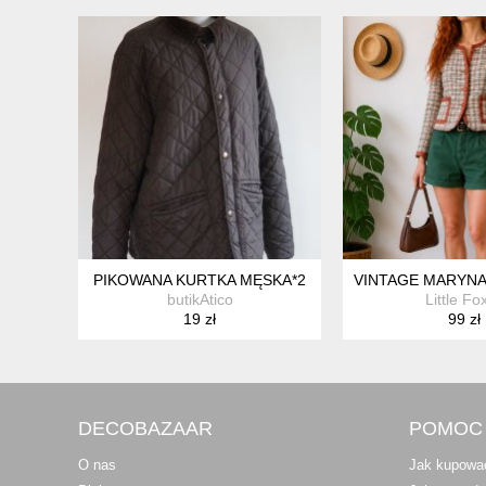
PIKOWANA KURTKA MĘSKA*2
VINTAGE MARYNA
butikAtico
Little Fo
19 zł
99 zł
DECOBAZAAR
POMOC
O nas
Jak kupowa