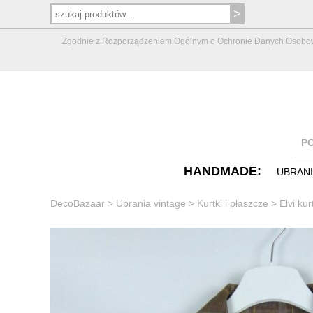
Zgodnie z Rozporządzeniem Ogólnym o Ochronie Danych Osobowych 
P
HANDMADE:
UBRAN
DecoBazaar
>
Ubrania vintage
>
Kurtki i płaszcze
>
Elvi ku