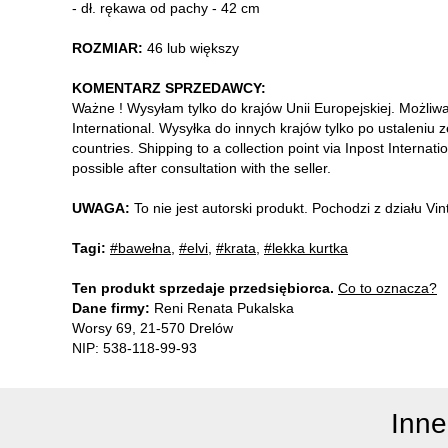
- dł. rękawa od pachy - 42 cm
ROZMIAR:
46 lub większy
KOMENTARZ SPRZEDAWCY:
Ważne ! Wysyłam tylko do krajów Unii Europejskiej. Możliw
International. Wysyłka do innych krajów tylko po ustaleniu 
countries. Shipping to a collection point via Inpost Internati
possible after consultation with the seller.
UWAGA:
To nie jest autorski produkt. Pochodzi z działu V
Tagi:
#bawełna
,
#elvi
,
#krata
,
#lekka kurtka
Ten produkt sprzedaje przedsiębiorca.
Co to oznacza?
Dane firmy:
Reni Renata Pukalska
Worsy 69, 21-570 Drelów
NIP: 538-118-99-93
Inne