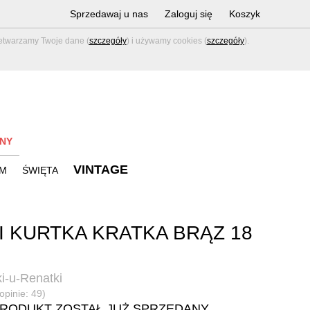
Sprzedawaj u nas
Zaloguj się
Koszyk
zetwarzamy Twoje dane (
szczegóły
) i używamy cookies (
szczegóły
).
NY
VINTAGE
M
ŚWIĘTA
I KURTKA KRATKA BRĄZ 18
i-u-Renatki
opinie: 49)
PRODUKT ZOSTAŁ JUŻ SPRZEDANY