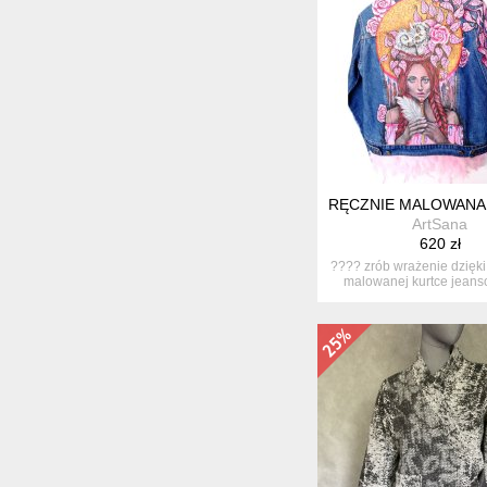
RĘCZNIE MALOWANA 
ArtSana
620 zł
???? zrób wrażenie dzięki 
malowanej kurtce jeanso