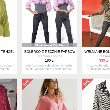
A TENCEL
BOLERKO Z RĘCZNIE FARBOWANEJ TKANINY BAWE
WEŁNIANE BO
Grazyna Loboda
Grazyna
180 zł
339 zł
o od ciała -
bolerko w różnych odcieniach różu i
brązowe bolerko
ma mał...
fioletu. wykonane z ręcznie farbow...
krótkim rękawem
niską