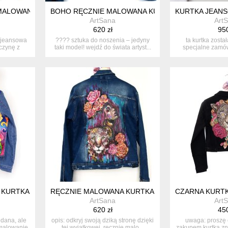
MALOWANA RĘCZNIE – DZIEWCZYNA W CZERWONYCH MAKACH – 
BOHO RĘCZNIE MALOWANA KURTKA JEANSOWA – U
KURTKA JEANS
ArtSana
Art
620 zł
950
 jeansowa
???? sztuka do noszenia – jedyny
ta kurtka zost
czynę z
taki model! wejdź do świata artyst...
specjalne zamów
malowa
KURTKA JEANSOWA Z BAJKOWYM ŚWIATEM I KSIĘŻNICZKĄ – SZ
RĘCZNIE MALOWANA KURTKA JEANSOWA – UNIKA
CZARNA KURTK
ArtSana
Art
620 zł
450
edana, ale
opis: odkryj swoją dziką stronę dzięki
uwaga: proszę 
malowanie
tej wyjątkowej, ręcznie malo...
zakupem kurtka zn