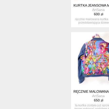
KURTKA JEANSOWA 
ArtSana
600 zł
ręcznie malowana kurtka
przedstawiająca dziew
warkocza...
RĘCZNIE MALOWANA 
ArtSana
650 zł
ta kurtka została już sprz
mogę wykonać podobne 