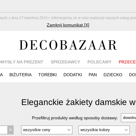
z dnia 27 kwietnia 2016 r. informujemy, że w celu realizacji naszych usług pr
Zamknij komunikat [X]
OMYSŁY NA PREZENT
SPRZEDAWCY
POLECAMY
PRZECE
IA
BIŻUTERIA
TOREBKI
DODATKI
PAN
DZIECKO
DO
Eleganckie żakiety damskie 
Przefiltruj produkty według sposoby dostawy: