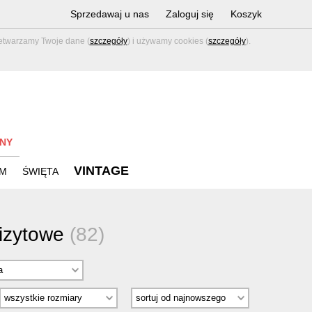
Sprzedawaj u nas
Zaloguj się
Koszyk
zetwarzamy Twoje dane (
szczegóły
) i używamy cookies (
szczegóły
).
NY
VINTAGE
M
ŚWIĘTA
wizytowe
(82)