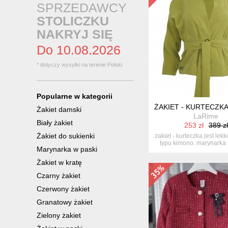
SPRZEDAWCY
STOLICZKU
NAKRYJ SIĘ
Do 10.08.2026
* dotyczy wysyłki na terenie Polski
Popularne w kategorii
ŻAKIET - KURTECZK
Żakiet damski
LaRime
Biały żakiet
253 zł
389 zł
Żakiet do sukienki
żakiet - kurteczka jest lekk
typu kimono. marynarka 
Marynarka w paski
Żakiet w kratę
Czarny żakiet
Czerwony żakiet
Granatowy żakiet
Zielony żakiet