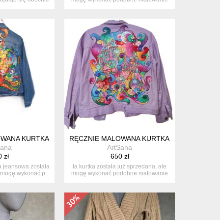
...
na...
BIETA, AUTO I CZERWONE RÓŻE
IENIE – PORTRET ZE ZDJĘCIA, UNIKATOWY PROJEKT
WANA KURTKA JEANSOWA Z FANTAZYJNYM SMOKIEM I TWARZAMI
RĘCZNIE MALOWANA KURTKA JEANSOWA Z B
Sana
ArtSana
 zł
650 zł
a jeansowa została
ta kurtka została już sprzedana, ale
 mogę wykonać p...
mogę wykonać podobne malowanie
na...