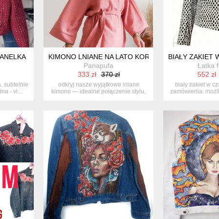
HANELKA
KIMONO LNIANE NA LATO KORAL
BIAŁY ZAKIET
Panapufa
Łatka 
333 zł
370 zł
552 zł
. subtelnie
odkryj nasze wyjątkowe lniane
biały zakiet w c
a - vi...
kimono — idealne połączenie stylu,
zamówienia: możl
komfo...
w 