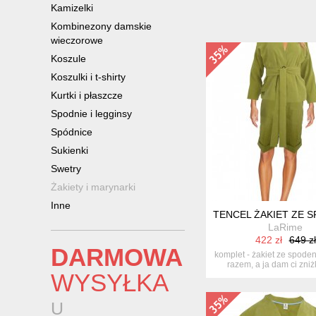
Kamizelki
Kombinezony damskie
wieczorowe
Koszule
Koszulki i t-shirty
Kurtki i płaszcze
Spodnie i legginsy
Spódnice
Sukienki
Swetry
Żakiety i marynarki
Inne
TENCEL ŻAKIET ZE 
LaRime
422 zł
649 zł
DARMOWA
komplet - żakiet ze spode
razem, a ja dam ci zniżkę
WYSYŁKA
U