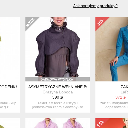
Jak sortujemy produkty?
SPODENKAMI
ASYMETRYCZNE WEŁNIANE BOLERKO HANDMADE
ŻAK
Grazyna Loboda
LaR
390 zł
371 zł
nkami - kup
żakiet jest ręcznie uszyty i
żakiet - marynarka
 :) ż...
jednostkowo zaprojektowany - to
dopasowana. 
jedyny eg...
kołni