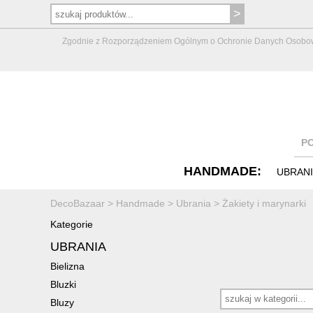
Zgodnie z Rozporządzeniem Ogólnym o Ochronie Danych Osobowych 
P
HANDMADE:
UBRAN
DecoBazaar
>
Handmade
>
Ubrania
>
Żakiety i marynarki
Kategorie
UBRANIA
Bielizna
Bluzki
Bluzy