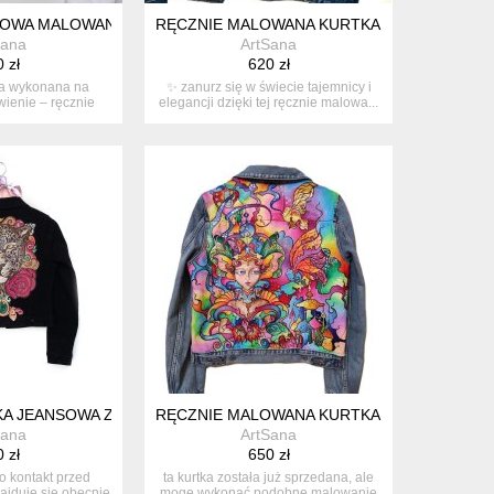
UNIKAT GOTOWY DO WYSYŁKI
NIKALNA ARTYSTYCZNA KATANA Z FRĘDZLAMI, MALOWANA KUR
OWA MALOWANA RĘCZNIE NA ZAMÓWIENIE – PORTRET ZE ZDJĘC
RĘCZNIE MALOWANA KURTKA JEANSOWA – UN
Sana
ArtSana
 zł
620 zł
ała wykonana na
✨ zanurz się w świecie tajemnicy i
ienie – ręcznie
elegancji dzięki tej ręcznie malowa...
ny ...
TUKA DO NOSZENIA (SPRZEDANA, MOŻLIWOŚĆ ZAMÓWIENIA)
TOWA KURTKA ARTYSTYCZNA Z LAMPARTEM I KOBIECYM PORTRE
A JEANSOWA Z RĘCZNIE MALOWANYM TYGRYSEM I CZERWONYMI
RĘCZNIE MALOWANA KURTKA JEANSOWA Z B
Sana
ArtSana
 zł
650 zł
o kontakt przed
ta kurtka została już sprzedana, ale
ajduje się obecnie
mogę wykonać podobne malowanie