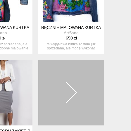
ANYM PORTRETEM – BOHO STYL, PERSONALIZOWANA MODA ART
WANA KURTKA JEANSOWA Z BAJKOWYM ŚWIATEM I KSIĘŻNICZKĄ
RĘCZNIE MALOWANA KURTKA JEANSOWA Z B
Sana
ArtSana
 zł
650 zł
już sprzedana, ale
ta wyjątkowa kurtka została już
dobne malowanie
sprzedana, ale mogę wykonać
...
podobne ma...
CRU ŻAKIET, ZA113 ECRU