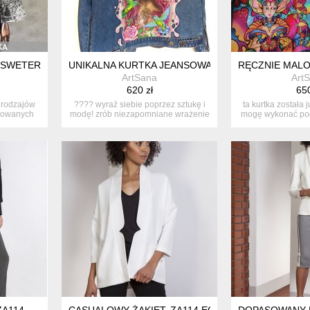
SWETER ŻAKIET.
UNIKALNA KURTKA JEANSOWA Z RĘCZNIE MALOW
RĘCZNIE MALO
ArtSana
Art
620 zł
650
 rodzajów
???? wyraź siebie poprzez sztukę i
ta kurtka została 
onowanych
modę! zrób niezapomniane wrażenie
mogę wykonać po
...
na
ZA114
CASUALOWY ŻAKIET, ZA114 ECRU
DOPASOWANY E