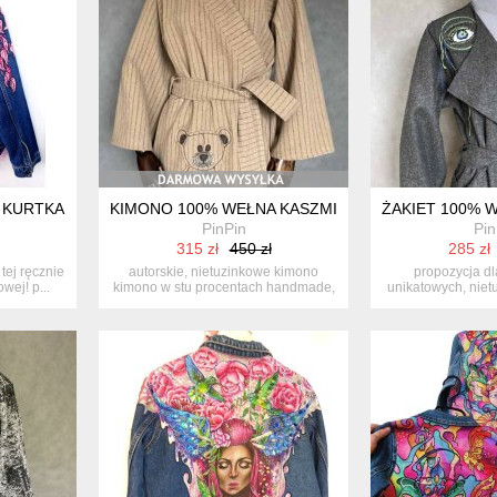
KURTKA JEANSOWA – UNIKATOWA KURTKA Z MALUNKIEM UV I PIÓ
KIMONO 100% WEŁNA KASZMIR ZDOBIONE PATCH
ŻAKIET 100%
PinPin
Pin
315 zł
450 zł
285 zł
tej ręcznie
autorskie, nietuzinkowe kimono
propozycja dl
wej! p...
kimono w stu procentach handmade,
unikatowych, niet
je...
jedyn