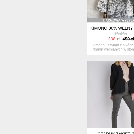
KIMONO 80% WEŁNY 
PinPin
338 zł
450 zł
kimono uszyłam z dwóch
tkanin wełnianych w st
kol...
CZARNY ŻAKIET, 