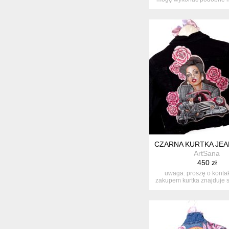
na...
CZARNA KURTKA JE
ArtSana
450 zł
uwaga: proszę o kontak
zakupem kurtka znajduje s
na ...