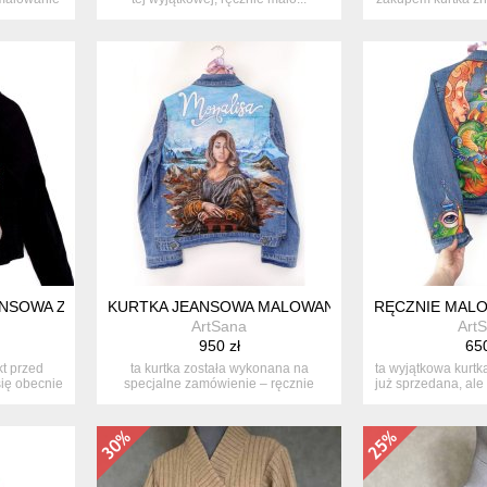
na 
ANSOWA Z RĘCZNIE MALOWANYM MOTYWEM GANGSTERSKIM – KO
KURTKA JEANSOWA MALOWANA RĘCZNIE NA ZAMÓW
RĘCZNIE MALO
ArtSana
Art
950 zł
650
t przed
ta kurtka została wykonana na
ta wyjątkowa kurtk
ię obecnie
specjalne zamówienie – ręcznie
już sprzedana, ale
malowany ...