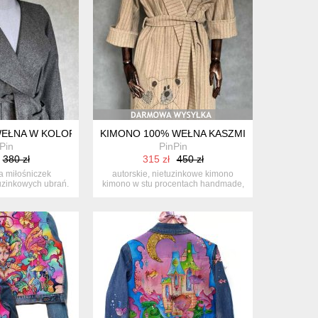
RAMI, IDEALNA NA FESTIWAL
WORKOWĄ APLIKACJĄ Z MOTYWEM MISIA.
 WEŁNA W KOLORZE SZARYM OZDOBIONY RĘCZNYM HAFTEM Z M
KIMONO 100% WEŁNA KASZMIR ZDOBIONE 
Pin
PinPin
380 zł
315 zł
450 zł
a miłośniczek
autorskie, nietuzinkowe kimono
uzinkowych ubrań.
kimono w stu procentach handmade,
y e...
je...