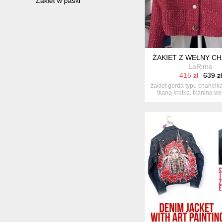
Żakiet w paski
ŻAKIET Z WEŁNY C
LaRime
415 zł
639 zł
żakiet gerda typu chanelka
tkaną kratka. tkanina wełn