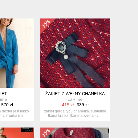
IET
ŻAKIET Z WEŁNY CHANELKA
ime
LaRime
570 zł
415 zł
639 zł
 dexter jest lekko
żakiet gerda typu chanelka. subtelnie
marynarka ma
tkaną kratka. tkanina wełna - vi...
erz...