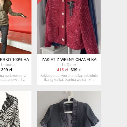
ŁNIANEJ
LERKO 100% HANDMADE
ŻAKIET Z WEŁNY CHANELKA
 Loboda
LaRime
399 zł
415 zł
639 zł
 na podszewce, z
żakiet gerda typu chanelka. subtelnie
 raglanowym i z
tkaną kratka. tkanina wełna - vi...
 s...