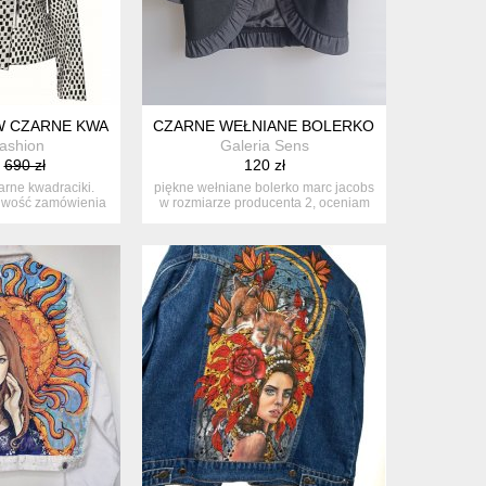
 W CZARNE KWADRACIKI
CZARNE WEŁNIANE BOLERKO MARC JACOBS
fashion
Galeria Sens
690 zł
120 zł
zarne kwadraciki.
piękne wełniane bolerko marc jacobs
iwość zamówienia
w rozmiarze producenta 2, oceniam
...
...