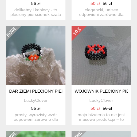
56 zł
50 zł
56 zł
delikatny i kobiecy - to
elegancki, unisex
pleciony pierścionek szata
odpowieni zarówno dla
mędrca. ​ ​dlacz...
kobiety, jak i mężczyzny -
to ...
DAR ZIEMI PLECIONY PIERŚCIONEK Z KORALIKÓW
WOJOWNIK PLECIONY PIERŚ
LuckyClover
LuckyClover
56 zł
50 zł
56 zł
prosty, wyrazisty wzór
moja biżuteria to nie jest
odpowieni zarówno dla
masowa produkcja – to
kobiety, jak i mężczyzny...
efekt pasji, podróży ...