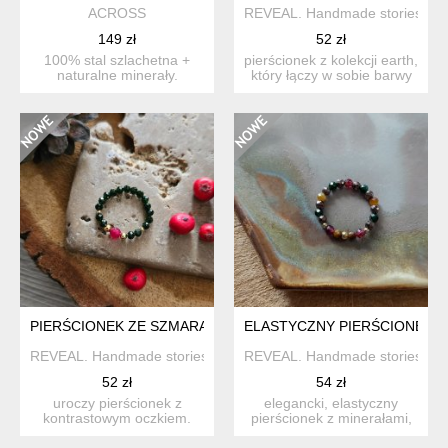
ACROSS
REVEAL. Handmade stories
149 zł
52 zł
100% stal szlachetna +
pierścionek z kolekcji earth,
naturalne minerały.
który łączy w sobie barwy
wyrazisty, pleciony pier...
ziemi, rozświe...
PIERŚCIONEK ZE SZMARAGDEM NILU I JADEITEM
ELASTYCZNY PIERŚCIONEK Z
REVEAL. Handmade stories
REVEAL. Handmade stories
52 zł
54 zł
uroczy pierścionek z
elegancki, elastyczny
kontrastowym oczkiem.
pierścionek z minerałami,
łączy w sobie szmaragd
które pięknie uzupełni...
nilu...