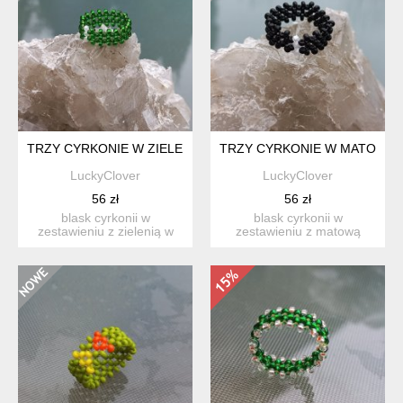
TRZY CYRKONIE W ZIELENIACH PLECIONY PIERŚCIONEK Z 
TRZY CYRKONIE W MATOWEJ 
LuckyClover
LuckyClover
56 zł
56 zł
blask cyrkonii w
blask cyrkonii w
zestawieniu z zielenią w
zestawieniu z matową
pierścionku wykonanym
czernią szklanych
tradyc...
koralików w pi...