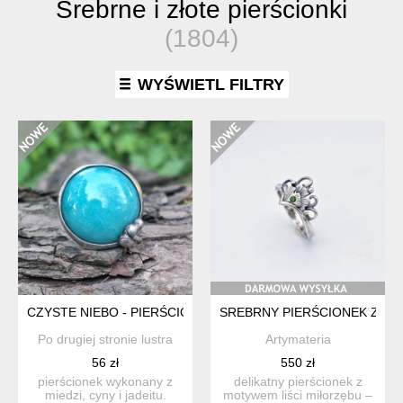
Srebrne i złote pierścionki
(1804)
WYŚWIETL FILTRY
CZYSTE NIEBO - PIERŚCIONEK REGULOWANY
SREBRNY PIERŚCIONEK Z LI
Po drugiej stronie lustra
Artymateria
56 zł
550 zł
pierścionek wykonany z
delikatny pierścionek z
miedzi, cyny i jadeitu.
motywem liści miłorzębu –