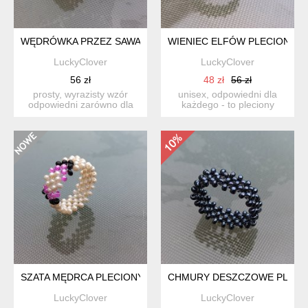
WĘDRÓWKA PRZEZ SAWANNĘ PLECIONY PIERŚCIONEK Z KOR
WIENIEC ELFÓW PLECIONY P
LuckyClover
LuckyClover
56 zł
48 zł
56 zł
prosty, wyrazisty wzór
unisex, odpowiedni dla
odpowiedni zarówno dla
każdego - to pleciony
kobiety, jak i mężczyzny...
pierścionek wieniec elfów...
SZATA MĘDRCA PLECIONY PIERŚCIONEK ZE SZKLANYCH KOR
CHMURY DESZCZOWE PLECIO
LuckyClover
LuckyClover