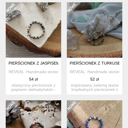
PIERŚCIONEK Z JASPISEM DALMATYŃSKIM I BRONZYTEM
PIERŚCIONEK Z TURKUSEM A
REVEAL. Handmade stories
REVEAL. Handmade stories
54 zł
52 zł
elastyczny pierścionek z
inspirowany zielenią lasów
jaspisem dalmatyńskim -
tropikalnych pierścionek z
kamieniem, który już ...
turkusem afrykań...