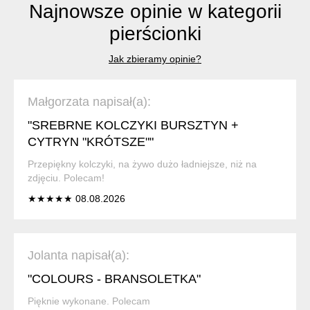
Najnowsze opinie w kategorii
pierścionki
Jak zbieramy opinie?
Małgorzata napisał(a):
"SREBRNE KOLCZYKI BURSZTYN +
CYTRYN "KRÓTSZE""
Przepiękny kolczyki, na żywo dużo ładniejsze, niż na
zdjęciu. Polecam!
★★★★★ 08.08.2026
Jolanta napisał(a):
"COLOURS - BRANSOLETKA"
Pięknie wykonane. Polecam