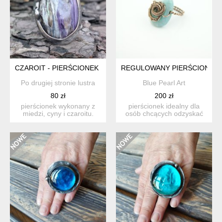
CZAROIT - PIERŚCIONEK REGULOWANY
REGULOWANY PIERŚCIONEK 
Po drugiej stronie lustra
Blue Pearl Art
80 zł
200 zł
pierścionek wykonany z
pierścionek idealny dla
miedzi, cyny i czaroitu.
osób chcących odzyskać
wymiary ok. 3 na 2 cm....
spokój i równowagę
wewn...