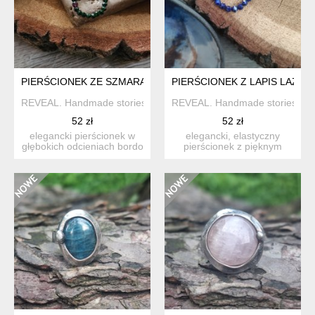
PIERŚCIONEK ZE SZMARAGDEM NILU I GRANATEM
PIERŚCIONEK Z LAPIS LAZULI
REVEAL. Handmade stories
REVEAL. Handmade stories
52 zł
52 zł
elegancki pierścionek w
elegancki, elastyczny
głębokich odcieniach bordo
pierścionek z pięknym
i butelkowej zielen...
minerałem - lapis lazuli. ...