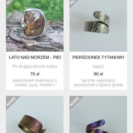
LATO NAD MORZEM - PIERŚCIONEK REGULOWANY
PIERŚCIONEK TYTANOWY "NU
Po drugiej stronie lustra
tageri
70 zł
90 zł
pierścionek wykonany z
ręcznie wykonany
miedzi, cyny, howlitu i
pierścionek z tytanu grade
bursztynu. wymiary ok. ...
i. tytan szczotkowany. pie...