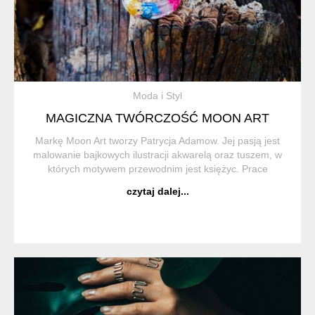
Moda i Styl
MAGICZNA TWÓRCZOŚĆ MOON ART
Markę Moon Art tworzy Patrycja Adamow. Jej pasją jest
malowanie bajkowych ilustracji akwarelą oraz tuszem, w
których motywem przewodnim jest księżyc. Prace
wykonane w technice akrylu oraz pasteli również nie są jej
czytaj dalej...
obce. Moon A...