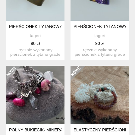
PIERŚCIONEK TYTANOWY "PINK GOLD"
PIERŚCIONEK TYTANOWY "VE
tageri
tageri
90 zł
90 zł
ręcznie wykonany
ręcznie wykonany
pierścionek z tytanu grade
pierścionek z tytanu grade
i. tytan anodowany i
i. tytan anodowany i
szczo...
szczo...
POLNY BUKIECIK- MINERAŁY W STALI SZLACHETNEJ
ELASTYCZNY PIERŚCIONEK Z