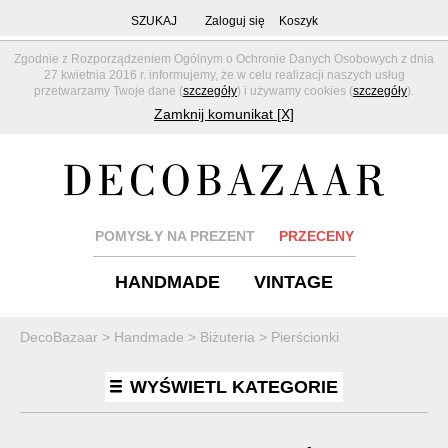
SZUKAJ
Zaloguj się
Koszyk
Zgodnie z Rozporządzeniem Ogólnym o Ochronie Danych Osobowych z dnia
27 kwietnia 2016 r. informujemy, że w celu realizacji naszych usług
przetwarzamy Twoje dane (
szczegóły
) i używamy cookies (
szczegóły
).
Zamknij komunikat [X]
POMYSŁY NA PREZENT
PRZECENY
HANDMADE
VINTAGE
DecoBazaar
>
Handmade
>
Biżuteria
>
Pierścionki
WYŚWIETL KATEGORIE