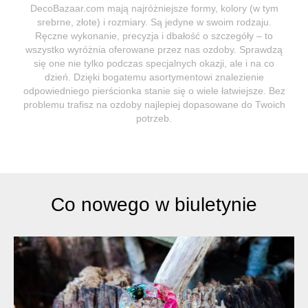
DecoBazaar.com mają najróżniejsze formy, kolory (w tym
srebrne, złote) i rozmiary. Są jedyne w swoim rodzaju.
Ręczne wykonanie, precyzja i dbałość o szczegóły – to
wszystko wyróżnia oferowane przez nas ozdoby. Sprawdzą
się one nie tylko podczas specjalnych okazji, ale i na co
dzień. Dzięki bogatemu asortymentowi znalezienie
odpowiedniego pierścionka stanie się o wiele łatwiejsze. Bez
problemu trafisz na ozdoby najlepiej dopasowane do Twoich
potrzeb.
Co nowego w biuletynie