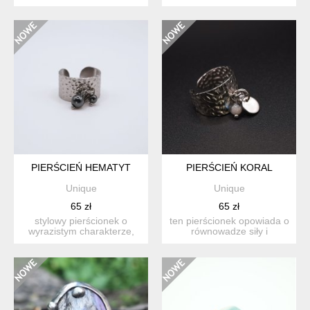
wymiary ok. 2.5 na 2.5 ...
symbolem harmonii i ...
PIERŚCIEŃ HEMATYT
PIERŚCIEŃ KORAL
Unique
Unique
65 zł
65 zł
stylowy pierścionek o
ten pierścionek opowiada o
wyrazistym charakterze,
równowadze siły i
wykonany ze stali nierdz...
światła.fakturalna powier...