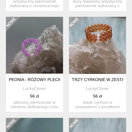
artystyczny pierścionek
duży masywny artystyczny
wykonany z ceramicznego
pierścionek wykonany z
zielonego kaboszonu cr...
zielono szmaragdowego ...
PEONIA - RÓŻOWY PLECIONY PIERŚCIONEK Z KORALIKÓW Z
TRZY CYRKONIE W ZESTAWIE
LuckyClover
LuckyClover
56 zł
56 zł
pleciony pierścionek w
blask cyrkonii w
odcieniu delikatnego różu
zestawieniu z koralikami
to propozycja dla mił...
szklanymi w kolorze
bursztyn...