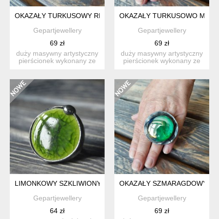
OKAZAŁY TURKUSOWY REGULOWANY WITRAŻOWY PIERŚCIO
OKAZAŁY TURKUSOWO MORS
Gepartjewellery
Gepartjewellery
69 zł
69 zł
duży masywny artystyczny
duży masywny artystyczny
pierścionek wykonany ze
pierścionek wykonany ze
szklanego turkusowego...
szklanego morskiego k...
LIMONKOWY SZKLIWIONY REGULOWANY WITRAŻOWY PIERŚ
OKAZAŁY SZMARAGDOWY RE
Gepartjewellery
Gepartjewellery
64 zł
69 zł