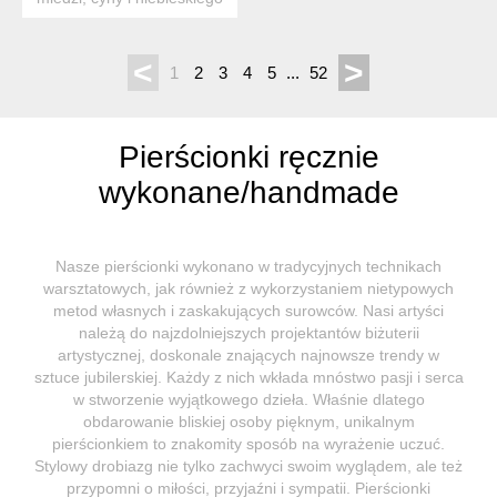
opala. wymiary ok. ...
<
>
1
2
3
4
5
...
52
Pierścionki ręcznie
wykonane/handmade
Nasze pierścionki wykonano w tradycyjnych technikach
warsztatowych, jak również z wykorzystaniem nietypowych
metod własnych i zaskakujących surowców. Nasi artyści
należą do najzdolniejszych projektantów biżuterii
artystycznej, doskonale znających najnowsze trendy w
sztuce jubilerskiej. Każdy z nich wkłada mnóstwo pasji i serca
w stworzenie wyjątkowego dzieła. Właśnie dlatego
obdarowanie bliskiej osoby pięknym, unikalnym
pierścionkiem to znakomity sposób na wyrażenie uczuć.
Stylowy drobiazg nie tylko zachwyci swoim wyglądem, ale też
przypomni o miłości, przyjaźni i sympatii. Pierścionki