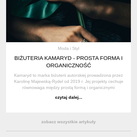
Moda i Styl
BIŻUTERIA KAMARYD - PROSTA FORMA I
ORGANICZNOŚĆ
Kamaryd to marka biżuterii autorskiej prowadzona przez
Karolinę Majewską-Rydel od 2019 r. Jej projekty cechuje
równowaga między prostą formą i organicznymi
kształtami. Biżuteria ma służyć przez lata dzięki dobrej
czytaj dalej...
jakości wykonania oraz ponadczasowemu...
zobacz wszystkie artykuły