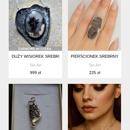
DUŻY WISIOREK SREBRNY , UNIKATOWY Z PIĘKNYM NATUR
PIERŚCIONEK SREBRNY 925 
Sin Art
Sin Art
999 zł
225 zł