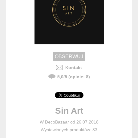
Kontakt
5,0
/
5
(opinie:
8
)
Sin Art
W DecoBazaar od 26.07.2018
Wystawionych produktów: 33