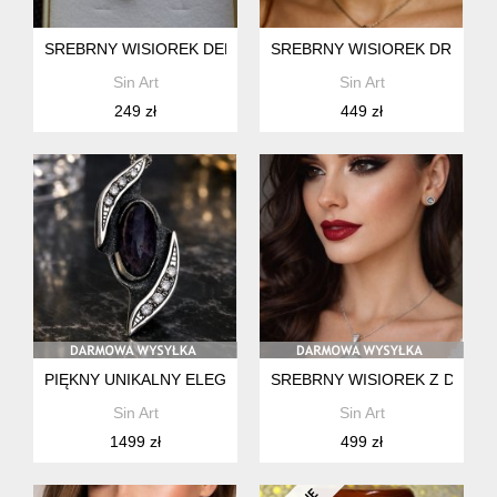
SREBRNY WISIOREK DELIKATNY PIĘKNY . UNIKATOWY. MAŁ
SREBRNY WISIOREK DRUZA A
Sin Art
Sin Art
249 zł
449 zł
PIĘKNY UNIKALNY ELEGANCKI NIE POWTARZALNY WISIOREK 
SREBRNY WISIOREK Z DRUZĄ A
Sin Art
Sin Art
1499 zł
499 zł