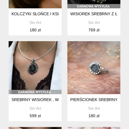
KOLCZYKI SŁOŃCE I KSIĘŻYC-RĘCZNIE WYKONANE SREBRN
WISIOREK SREBRNY Z ŁAŃCUS
Sin Art
Sin Art
180 zł
769 zł
SREBRNY WISIOREK , WISIOR UNIKALNY , BIŻUTERIA ARTYS
PIERŚCIONEK SREBRNY 925 Z
Sin Art
Sin Art
599 zł
180 zł