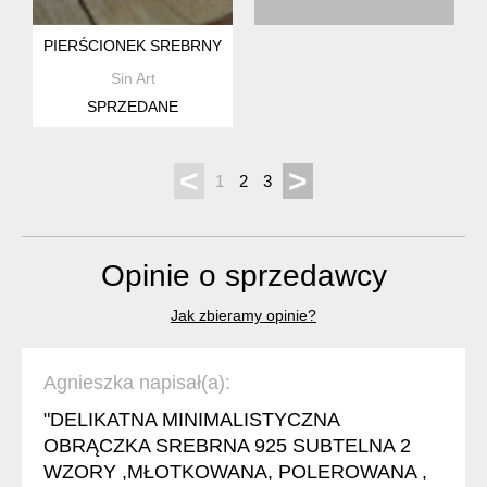
PIERŚCIONEK SREBRNY Z KSIĘŻYCEM I GWIAZDAMI 925
Sin Art
SPRZEDANE
<
>
1
2
3
Opinie o sprzedawcy
Jak zbieramy opinie?
Agnieszka napisał(a):
"DELIKATNA MINIMALISTYCZNA
OBRĄCZKA SREBRNA 925 SUBTELNA 2
WZORY ,MŁOTKOWANA, POLEROWANA ,