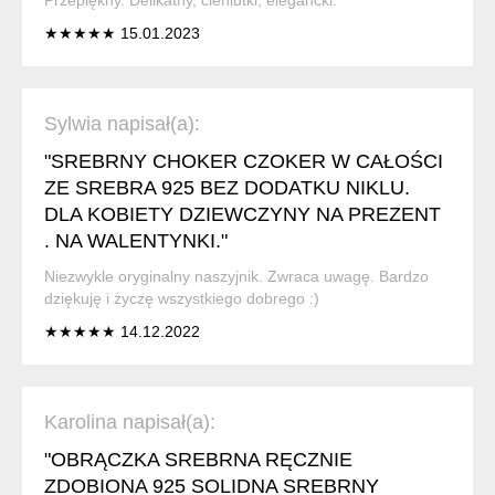
★★★★★ 15.01.2023
Sylwia napisał(a):
"SREBRNY CHOKER CZOKER W CAŁOŚCI
ZE SREBRA 925 BEZ DODATKU NIKLU.
DLA KOBIETY DZIEWCZYNY NA PREZENT
. NA WALENTYNKI."
Niezwykle oryginalny naszyjnik. Zwraca uwagę. Bardzo
dziękuję i życzę wszystkiego dobrego :)
★★★★★ 14.12.2022
Karolina napisał(a):
"OBRĄCZKA SREBRNA RĘCZNIE
ZDOBIONA 925 SOLIDNA SREBRNY