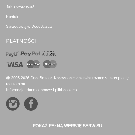
Jak sprzedawać
Kontakt
Sprzedawaj w DecoBazaar
PŁATNOŚCI
@ 2005-2026 DecoBazaar. Korzystanie z serwisu oznacza akceptację
regulaminu.
Informacje:
dane osobowe
i
pliki cookies
POKAŻ PEŁNĄ WERSJĘ SERWISU