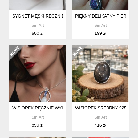
SYGNET MĘSKI RĘCZNIE WYKONANY UNIKALNY SREBRO 9
PIĘKNY DELIKATNY PIERŚCI
Sin Art
Sin Art
500 zł
199 zł
WISIOREK RĘCZNIE WYKONANY ZE SREBRA 925 PIĘKNY NA P
WISIOREK SREBRNY 925 Z N
Sin Art
Sin Art
899 zł
416 zł