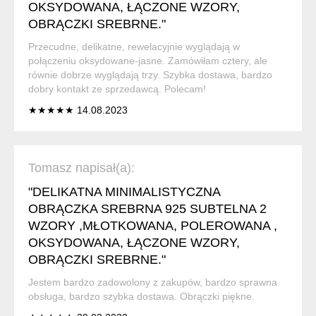
OKSYDOWANA, ŁĄCZONE WZORY,
OBRĄCZKI SREBRNE."
Przecudne, delikatne, rewelacyjnie wyglądają w
połączeniu oksydowane-jasne. Zamówiłam cztery, ale
równie dobrze wyglądają trzy. Szybka dostawa, bardzo
dobry kontakt ze sprzedawcą. Polecam!
★★★★★ 14.08.2023
Tomasz napisał(a):
"DELIKATNA MINIMALISTYCZNA
OBRĄCZKA SREBRNA 925 SUBTELNA 2
WZORY ,MŁOTKOWANA, POLEROWANA ,
OKSYDOWANA, ŁĄCZONE WZORY,
OBRĄCZKI SREBRNE."
Jestem bardzo zadowolony z zakupów, bardzo sprawna
obsługa, bardzo szybka dostawa. Obrączki piękne.