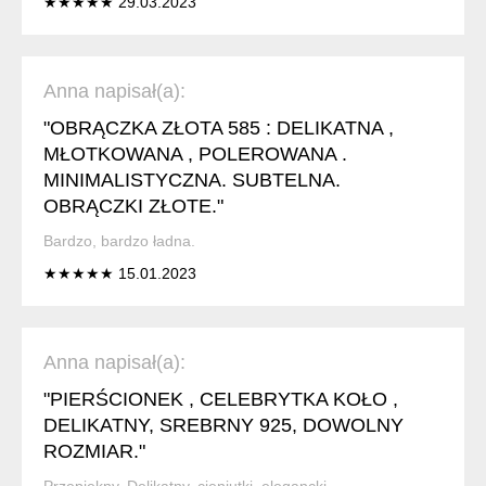
★★★★★ 29.03.2023
Anna napisał(a):
"OBRĄCZKA ZŁOTA 585 : DELIKATNA ,
MŁOTKOWANA , POLEROWANA .
MINIMALISTYCZNA. SUBTELNA.
OBRĄCZKI ZŁOTE."
Bardzo, bardzo ładna.
★★★★★ 15.01.2023
Anna napisał(a):
"PIERŚCIONEK , CELEBRYTKA KOŁO ,
DELIKATNY, SREBRNY 925, DOWOLNY
ROZMIAR."
Przepiękny. Delikatny, cieniutki, elegancki.