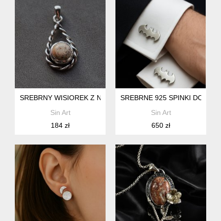
SREBRNY WISIOREK Z NATURALNYMI JASPISEM. IDEALNY N
SREBRNE 925 SPINKI DO MANK
Sin Art
Sin Art
184 zł
650 zł