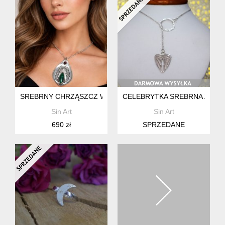
SREBRNY CHRZĄSZCZ WISIOREK Z MALACHITEM I KARNEOL. 
CELEBRYTKA SREBRNA Z KOŁE
Sin Art
Sin Art
690 zł
SPRZEDANE