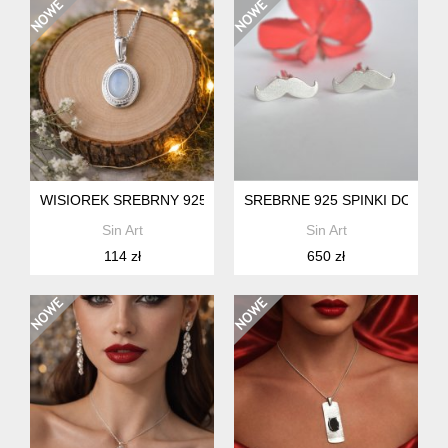
WISIOREK SREBRNY 925 Z OPALEM MLECZNYM SYNTETYC
SREBRNE 925 SPINKI DO MANK
Sin Art
Sin Art
114 zł
650 zł