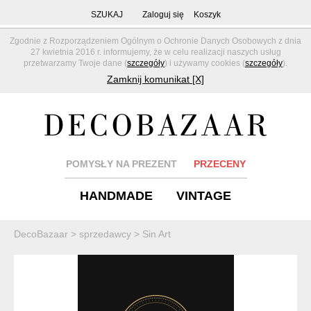
SZUKAJ
Zaloguj się
Koszyk
Zgodnie z Rozporządzeniem Ogólnym o Ochronie Danych Osobowych z dnia
27 kwietnia 2016 r. informujemy, że w celu realizacji naszych usług
przetwarzamy Twoje dane (
szczegóły
) i używamy cookies (
szczegóły
).
Zamknij komunikat [X]
POMYSŁY NA PREZENT
PRZECENY
HANDMADE
VINTAGE
DecoBazaar
>
sprzedawcy
>
Sin Art