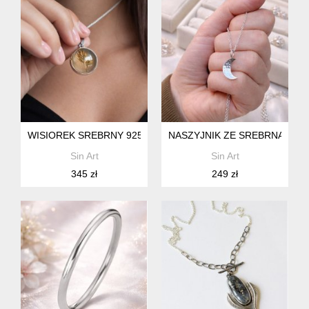
WISIOREK SREBRNY 925 KŁOS W ŻYWICY MAŁY WISIOREK
NASZYJNIK ZE SREBRNĄ ZAWI
Sin Art
Sin Art
345 zł
249 zł