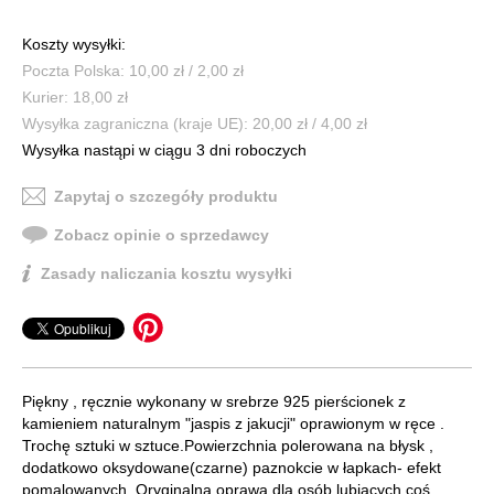
Koszty wysyłki:
Poczta Polska: 10,00 zł / 2,00 zł
Kurier: 18,00 zł
Wysyłka zagraniczna (kraje UE): 20,00 zł / 4,00 zł
Wysyłka nastąpi w ciągu 3 dni roboczych
Zapytaj o szczegóły produktu
Zobacz opinie o sprzedawcy
Zasady naliczania kosztu wysyłki
Piękny , ręcznie wykonany w srebrze 925 pierścionek z
kamieniem naturalnym "jaspis z jakucji" oprawionym w ręce .
Trochę sztuki w sztuce.Powierzchnia polerowana na błysk ,
dodatkowo oksydowane(czarne) paznokcie w łapkach- efekt
pomalowanych. Oryginalna oprawa dla osób lubiących coś