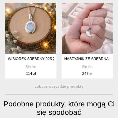
WISIOREK SREBRNY 925 Z OPALEM MLECZNYM SYNTETYCZ
NASZYJNIK ZE SREBRNĄ ZAWI
Sin Art
Sin Art
114 zł
249 zł
zobacz wszystkie produkty
Podobne produkty, które mogą Ci
się spodobać