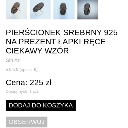
PIERŚCIONEK SREBRNY 925
NA PREZENT ŁAPKI RĘCE
CIEKAWY WZÓR
Sin Art
5,0/5,0 (opinie: 8)
Cena: 225 zł
Dostępnych:
1
szt.