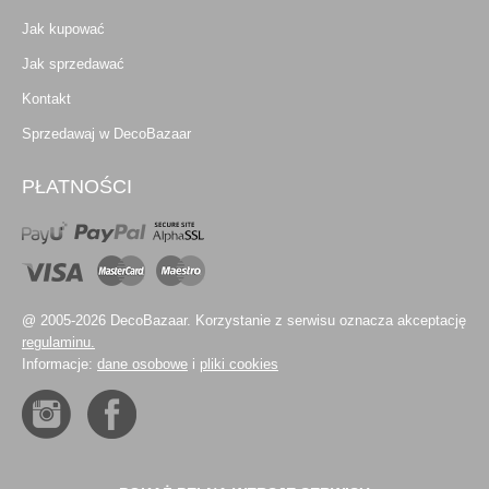
Jak kupować
Jak sprzedawać
Kontakt
Sprzedawaj w DecoBazaar
PŁATNOŚCI
@ 2005-2026 DecoBazaar. Korzystanie z serwisu oznacza akceptację
regulaminu.
Informacje:
dane osobowe
i
pliki cookies