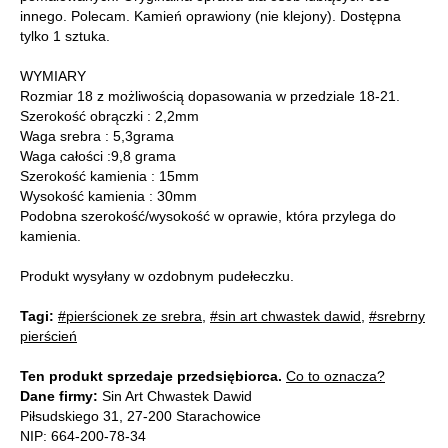
innego. Polecam. Kamień oprawiony (nie klejony). Dostępna
tylko 1 sztuka.
WYMIARY
Rozmiar 18 z możliwością dopasowania w przedziale 18-21.
Szerokość obrączki : 2,2mm
Waga srebra : 5,3grama
Waga całości :9,8 grama
Szerokość kamienia : 15mm
Wysokość kamienia : 30mm
Podobna szerokość/wysokość w oprawie, która przylega do
kamienia.
Produkt wysyłany w ozdobnym pudełeczku.
Tagi:
#pierścionek ze srebra
,
#sin art chwastek dawid
,
#srebrny
pierścień
Ten produkt sprzedaje przedsiębiorca.
Co to oznacza?
Dane firmy:
Sin Art Chwastek Dawid
Piłsudskiego 31, 27-200 Starachowice
NIP: 664-200-78-34