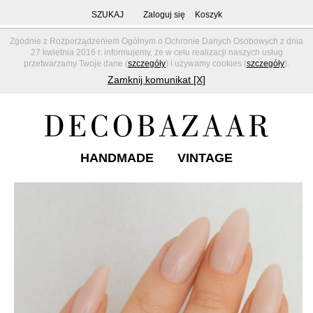
SZUKAJ
Zaloguj się
Koszyk
Zgodnie z Rozporządzeniem Ogólnym o Ochronie Danych Osobowych z dnia
27 kwietnia 2016 r. informujemy, że w celu realizacji naszych usług
przetwarzamy Twoje dane (
szczegóły
) i używamy cookies (
szczegóły
).
Zamknij komunikat [X]
HANDMADE
VINTAGE