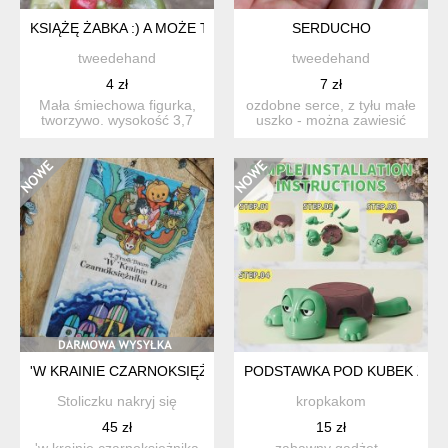
KSIĄŻĘ ŻABKA :) A MOŻE TO KSIĘŻNICZKA ? :)
SERDUCHO
tweedehand
tweedehand
4 zł
7 zł
Mała śmiechowa figurka,
ozdobne serce, z tyłu małe
tworzywo. wysokość 3,7
uszko - można zawiesić
cm
bez tasiemki. gips ...
'W KRAINIE CZARNOKSIĘŻNIKA OZA' KSIĄŻKA VINTAGE
PODSTAWKA POD KUBEK ŻÓ
Stoliczku nakryj się
kropkakom
45 zł
15 zł
'w krainie czarnoksiężnika
zabawny gadżet -