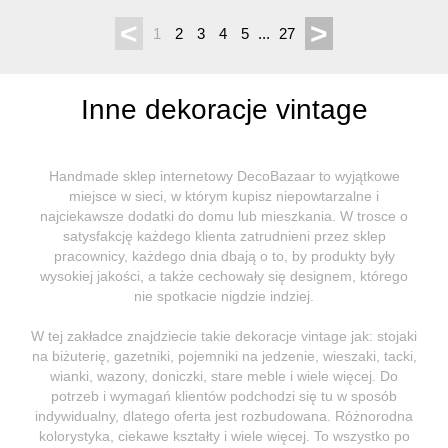
<
>
1
2
3
4
5
...
27
Inne dekoracje vintage
Handmade sklep internetowy DecoBazaar to wyjątkowe
miejsce w sieci, w którym kupisz niepowtarzalne i
najciekawsze dodatki do domu lub mieszkania. W trosce o
satysfakcję każdego klienta zatrudnieni przez sklep
pracownicy, każdego dnia dbają o to, by produkty były
wysokiej jakości, a także cechowały się designem, którego
nie spotkacie nigdzie indziej.
W tej zakładce znajdziecie takie dekoracje vintage jak: stojaki
na biżuterię, gazetniki, pojemniki na jedzenie, wieszaki, tacki,
wianki, wazony, doniczki, stare meble i wiele więcej. Do
potrzeb i wymagań klientów podchodzi się tu w sposób
indywidualny, dlatego oferta jest rozbudowana. Różnorodna
kolorystyka, ciekawe kształty i wiele więcej. To wszystko po