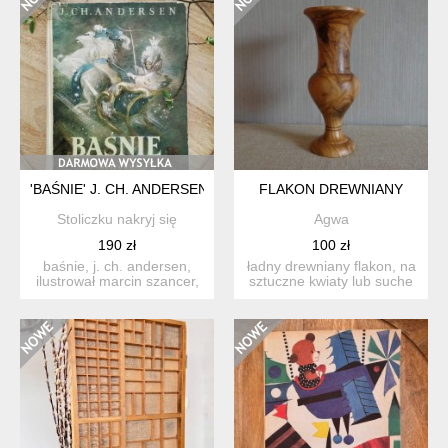
'BAŚNIE' J. CH. ANDERSEN, IL. M. SZANCER, WYD. 1974, KSI
FLAKON DREWNIANY
Stoliczku nakryj się
Agwa
190 zł
100 zł
baśnie, j. ch. andersen,
ładny drewniany flakon, na
ilustrował marcin szancer,
sztuczne kwiaty lub suche
nasza księgarnia, ...
kompozycje roślin...