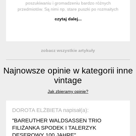
poszukiwaniu i gromadzeniu bardzo różnych
przedmiotów. Są nimi np. stare puszki po rozmaitych
produktach. Któż z nas nie widział w czyjejś piwnicy czy
czytaj dalej...
garażu nieco pordzewiałych puszek wypełnionych jakimiś
...
zobacz wszystkie artykuły
Najnowsze opinie w kategorii inne
vintage
Jak zbieramy opinie?
DOROTA ELŻBIETA napisał(a):
"BAREUTHER WALDSASSEN TRIO
FILIŻANKA SPODEK I TALERZYK
DESEROWY 100 JAHRE"