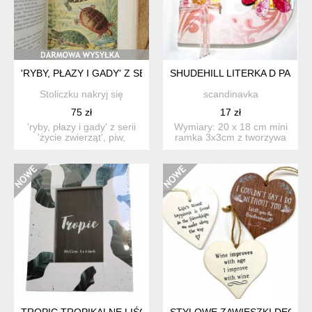
'RYBY, PŁAZY I GADY' Z SERII 'ŻYCIE ZWIERZĄT' KSIĄŻKA VI
SHUDEHILL LITERKA D PAST
Stoliczku nakryj się
scandinavka
75 zł
17 zł
'ryby, płazy i gady' z serii
Wymiary: 20 x 18 cm mini
'życie zwierząt', piw,
ramka 3x3cm z tworzywa
warszawa, 1967, wy...
TROPIC TROPIKALNE LIŚCIE RAMKA DECOR NOWA
STYLOWE ZAWIESZKI DECOR