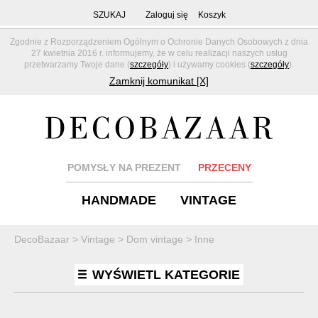
SZUKAJ
Zaloguj się
Koszyk
Zgodnie z Rozporządzeniem Ogólnym o Ochronie Danych Osobowych z dnia
27 kwietnia 2016 r. informujemy, że w celu realizacji naszych usług
przetwarzamy Twoje dane (
szczegóły
) i używamy cookies (
szczegóły
).
Zamknij komunikat [X]
POMYSŁY NA PREZENT
PRZECENY
HANDMADE
VINTAGE
DecoBazaar
>
Vintage
>
Dom vintage
>
Inne
WYŚWIETL KATEGORIE