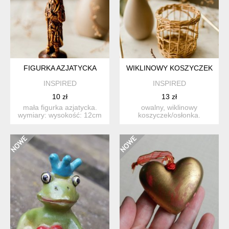
FIGURKA AZJATYCKA
WIKLINOWY KOSZYCZEK
INSPIRED
INSPIRED
10 zł
13 zł
mała figurka azjatycka.
owalny, wiklinowy
wymiary: wysokość: 12cm
koszyczek/osłonka.
dodatkowe infor...
wymiary: średnica: 10cm
wyso...