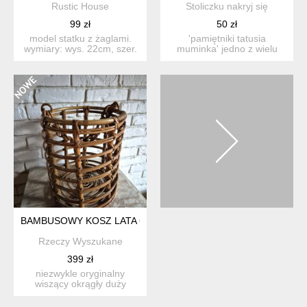
Rustic House
Stoliczku nakryj się
99 zł
50 zł
model statku z żaglami.
'pamiętniki tatusia
wymiary: wys. 22cm, szer.
muminka' jedno z wielu
25 cm. stan: jak now...
opowiadań tove jansson o
kr...
BAMBUSOWY KOSZ LATA 60-TE
Rzeczy Wyszukane
399 zł
niezwykle oryginalny
wiszący okrągły duży
bambusowy kosz vintage z
lat...