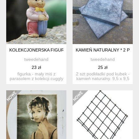
KOLEKCJONERSKA FIGURKA MIŚ * CUGGLY WUGGLES COLL
KAMIEŃ NATURALNY * 2 PODK
tweedehand
tweedehand
23 zł
25 zł
figurka - mały miś z
2 szt podkładki pod kubek -
parasolem z kolekcji cuggly
kamień naturalny. 9,5 x 9,5
wuggles collection t...
cm używan...