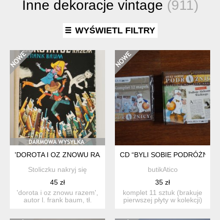
Inne dekoracje vintage
(911)
WYŚWIETL FILTRY
'DOROTA I OZ ZNOWU RAZEM' KSIĄŻKA VINTAGE
CD “BYLI SOBIE PODRÓŻNICY"
Stoliczku nakryj się
butikAtico
45 zł
35 zł
'dorota i oz znowu razem',
komplet 11 sztuk (brakuje
autor l. frank baum, tł.
pierwszej płyty w kolekcji)
stefania wortm...
oraz komplet map...