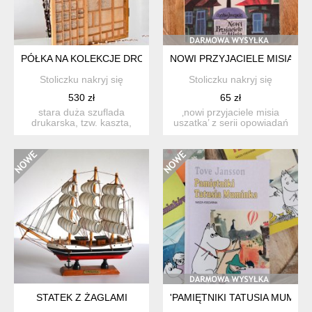
PÓŁKA NA KOLEKCJE DROBNYCH SKARBÓW, KASZTA ZECER
NOWI PRZYJACIELE MISIA USZ
Stoliczku nakryj się
Stoliczku nakryj się
530 zł
65 zł
stara duża szuflada
‚nowi przyjaciele misia
drukarska, tzw. kaszta,
uszatka’ z serii opowiadań
drewniana, która
czesława janczarski...
oryginaln...
STATEK Z ŻAGLAMI
'PAMIĘTNIKI TATUSIA MUMINK