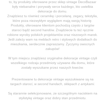
to, by produkty oferowane przez sklep vintage DecoBazaar
były niebanalne i porywały serce każdego, kto uwielbia
dekoracje do domu.
Znajdziesz tu również ceramikę i porcelanę, zegary, tekstylia,
które poza niezwykłym wyglądem mają swoją historię.
Produkty, oferowane klientom pochodzą często z targów
staroci bądź second handów. Znajdziecie tu też ręcznie
robione wyroby polskich projektantów oraz niszowych marek.
Jeśli zależy wam na meblach retro i stylowych dodatkach do
mieszkania, serdecznie zapraszamy. Życzymy owocnych
zakupów!
W tym miejscu znajdziesz oryginalne dekoracje vintage czyli
wszelkiego rodzaju przedmioty używane dla domu, które
zostały wyszukane przez naszych łowców.
Prezentowane tu dekoracje vintage wyszukiwane są na
targach staroci
, w
second handach
,
sklepach z antykami
.
Są starannie selekcjonowane, ze szczególnym naciskiem na
stylistykę vintage oraz dobry stan przedmiotu.