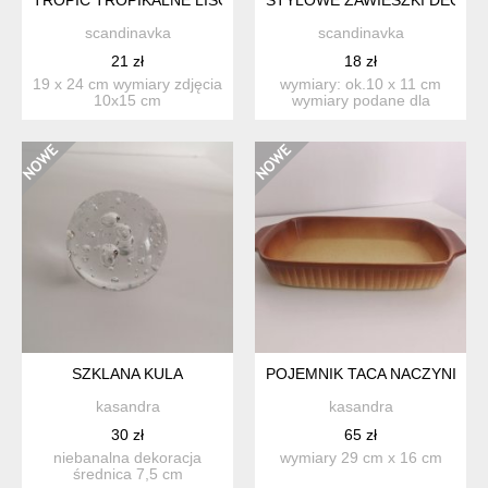
scandinavka
scandinavka
21 zł
18 zł
19 x 24 cm wymiary zdjęcia
wymiary: ok.10 x 11 cm
10x15 cm
wymiary podane dla
brązowego serca jedno
serc...
SZKLANA KULA
POJEMNIK TACA NACZYNIE
kasandra
kasandra
30 zł
65 zł
niebanalna dekoracja
wymiary 29 cm x 16 cm
średnica 7,5 cm