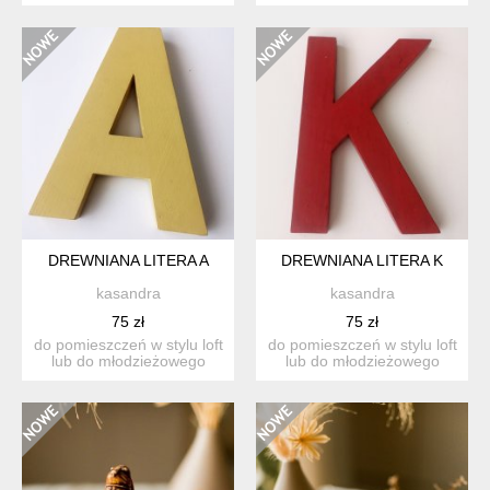
DREWNIANA LITERA A
DREWNIANA LITERA K
kasandra
kasandra
75 zł
75 zł
do pomieszczeń w stylu loft
do pomieszczeń w stylu loft
lub do młodzieżowego
lub do młodzieżowego
pokoju wysokość 30 c...
pokoju wysokość 34 c...