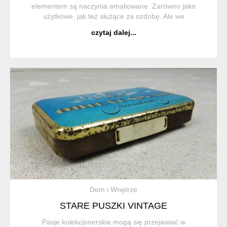
elementem są naczynia emaliowane. Zarówno jako
użytkowe, jak też służące za ozdobę. Ale we
współczesnych kuchniach też doskonale się sprawdzają.
czytaj dalej...
Kubki emaliowane zawsze były i są chętnie kupowane, nie
...
Dom i Wnętrze
STARE PUSZKI VINTAGE
Pasje kolekcjonerskie mogą się przejawiać w