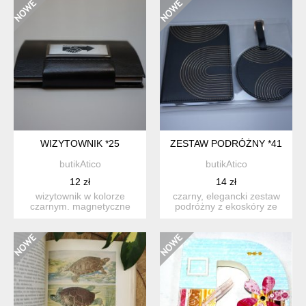
WIZYTOWNIK *25
ZESTAW PODRÓŻNY *41
butikAtico
butikAtico
12 zł
14 zł
wizytownik w kolorze
czarny, elegancki zestaw
czarnym. magnetyczne
podróżny z ekoskóry ze
zamknięcie zapewnia
złotymi, geometrycznym...
bezpiecz...