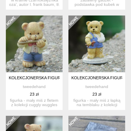
oza', autor l. frank baum, tł.
podstawka pod kubek w
stefania...
kształcie żółwia; wykonana
z pl...
KOLEKCJONERSKA FIGURKA MIŚ * CUGGLY WUGGLES COLL
KOLEKCJONERSKA FIGURKA 
tweedehand
tweedehand
23 zł
23 zł
figurka - mały miś z fletem
figurka - mały miś z łapką
z kolekcji cuggly wuggles
na temblaku z kolekcji
collection twor...
cuggly wuggles colle...