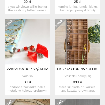
20 zł
25 zł
płyta winylowa willie baxter
komiks jonka, jonek i kleks,
the sash my father wore z
ilustracje i pomysł fabuły
1966, 33 obrot...
paweł szarlota...
ZAKŁADKA DO KSIĄŻKI HAND MADE METAL BALI SWAROVSKI
EKSPOZYTOR NA KOLEKCJĘ, K
Valoisa
Stoliczku nakryj się
39 zł
390 zł
ozdobna zakładka bali z
stara szuflada drukarska,
metalu w kolorze srebrnym
tzw. kaszta, drewniana,
z pokryta bogatym or...
która oryginalnie sł...