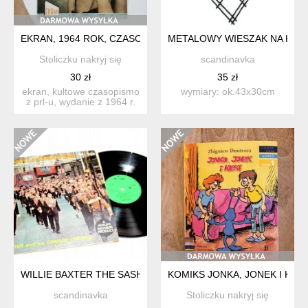
EKRAN, 1964 ROK, CZASOPISMO Z PRL
METALOWY WIESZAK NA KWI
Stoliczku nakryj się
scandinavka
30 zł
35 zł
ekran, kultowe czasopismo
wymiary: ok.43x30cm
z prl-u, wydanie z 1964 r.
jadwiga barańska...
WILLIE BAXTER THE SASH MY FATHER WORE 1966
KOMIKS JONKA, JONEK I KLEK
scandinavka
Stoliczku nakryj się