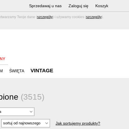
Sprzedawaj u nas
Zaloguj się
Koszyk
zetwarzamy Twoje dane (
szczegóły
) i używamy cookies (
szczegóły
).
NY
VINTAGE
M
ŚWIĘTA
obione
(3515)
Jak sortujemy produkty?