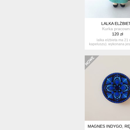
LALKA ELŻBIE
Kurka pracown
120 zł
lalka elżbieta ma 21
kapeluszu). wykonana jest
bawełni...
MAGNES INDYGO, RĘ