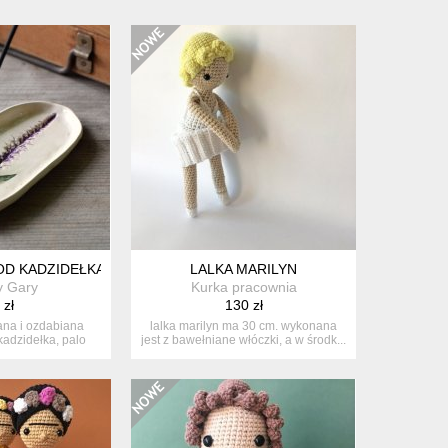
 SZAŁWI .
D KADZIDEŁKA.
LALKA MARILYN
 Gary
Kurka pracownia
 zł
130 zł
ana i ozdabiana
lalka marilyn ma 30 cm. wykonana
adzidełka, palo
jest z bawełniane włóczki, a w środk...
lub...