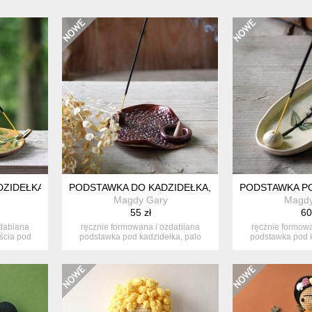
ZIDEŁKA.
PODSTAWKA DO KADZIDEŁKA, PALO SANTO, BIAŁEJ
PODSTAWKA PO
Magdy Gary
Magdy
55 zł
60
zdabiana
ręcznie formowana i ozdabiana
ręcznie formow
iścia pod
podstawka pod kadzidełka, palo
podstawka pod k
santo lub...
santo 