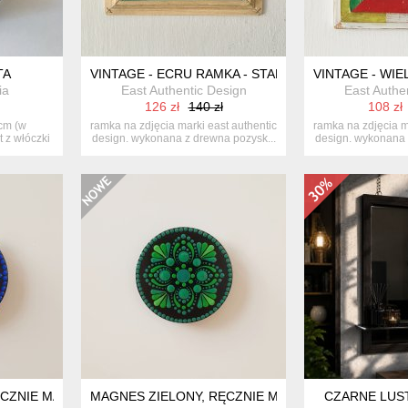
TA
VINTAGE - ECRU RAMKA - STARE DREWNO
VINTAGE - WI
ia
East Authentic Design
East Authe
126 zł
140 zł
108 zł
 cm (w
ramka na zdjęcia marki east authentic
ramka na zdjęcia m
 z włóczki
design. wykonana z drewna pozysk...
design. wykonana 
CZNIE MALOWANY, TRZECIE OKO - INTUICJA, WGLĄD, WEWNĘT
MAGNES ZIELONY, RĘCZNIE MALOWANY, CZAKRA S
CZARNE LUS