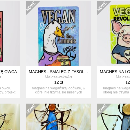
Ę OWCA HUMMUS - BE VEGAN
MAGNES - SMALEC Z FASOLI - VEGAN GĘŚ
MAGNES NA LO
t
MalczewskaArt
Malcze
12 zł
12
 owcy,
magnes na wegańską lodówkę, w
magnes na wega
y. projekt
której nie trzyma się mięsnych
której nie trzym
smarowide...
proj