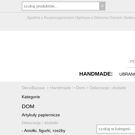
Zgodnie z Rozporządzeniem Ogólnym o Ochronie Danych Osobowych 
P
HANDMADE:
UBRAN
DecoBazaar
>
Handmade
>
Dom
>
Dekoracje i dodatki
Kategorie
DOM
Artykuły papiernicze
Dekoracje i dodatki
-
Aniołki, figurki, rzeźby