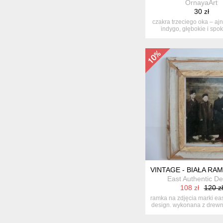
OrnayaArt
30 zł
czakra trzeciego oka – aj
indygo, głębokie i spoko
VINTAGE - BIAŁA RA
East Authentic De
108 zł
120 zł
ramka na zdjęcia marki eas
design. wykonana z drewna