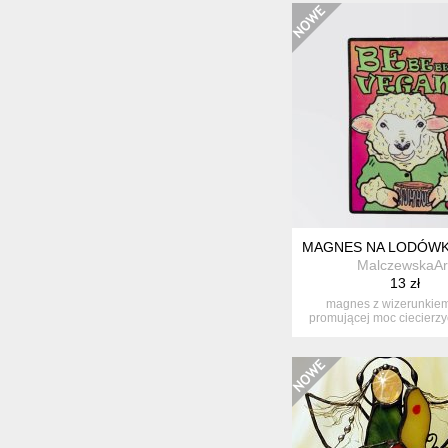
MAGNES NA LODÓWK
MalczewskaAr
13 zł
magnes z wizerunkiem
promującej moc ciecierzyc
"...