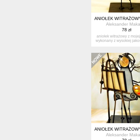
ANIOŁEK WITRAŻOW
Aleksander Maka
78 zł
aniołek witrażowy z moje
wykonany z wysokiej jakośc
ANIOŁEK WITRAŻOW
Aleksander Maka