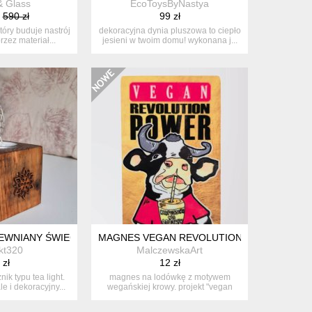
 Glass
EcoToysByNastya
590 zł
99 zł
 który buduje nastrój
dekoracyjna dynia pluszowa to ciepło
rzez materiał...
jesieni w twoim domu! wykonana j...
EWNIANY ŚWIECZNIK
MAGNES VEGAN REVOLUTION POWER
kt320
MalczewskaArt
 zł
12 zł
ik typu tea light.
magnes na lodówkę z motywem
le i dekoracyjny...
wegańskiej krowy. projekt "vegan
rev...