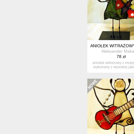
ANIOŁEK WITRAŻOWY
Aleksander Maka
78 zł
aniołek witrażowy z moje
wykonany z wysokiej jako
w...