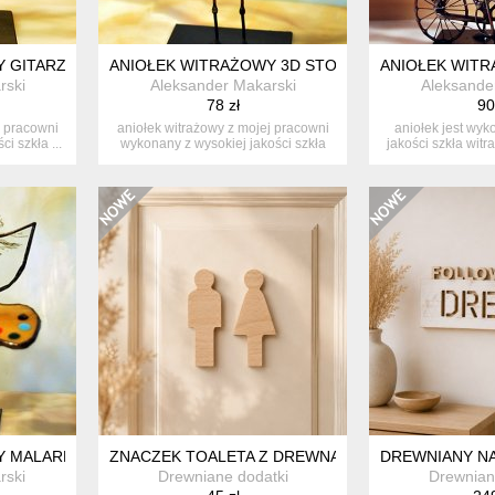
Y GITARZYSTA
ANIOŁEK WITRAŻOWY 3D STOMATOLOG
ANIOŁEK WIT
rski
Aleksander Makarski
Aleksande
78 zł
90
j pracowni
aniołek witrażowy z mojej pracowni
aniołek jest wyk
i szkła ...
wykonany z wysokiej jakości szkła
jakości szkła wit
w...
or
Y MALARKA/MALARZ
ZNACZEK TOALETA Z DREWNA, NA DRZWI ZNAK, 
DREWNIANY NA
rski
Drewniane dodatki
Drewnian