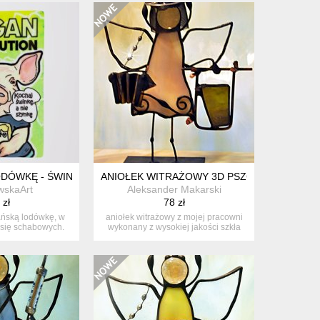
DÓWKĘ - ŚWINKA TOFU - VEGAN REVOLUTION
ANIOŁEK WITRAŻOWY 3D PSZCZELARZ
wskaArt
Aleksander Makarski
 zł
78 zł
ńską lodówkę, w
aniołek witrażowy z mojej pracowni
a się schabowych.
wykonany z wysokiej jakości szkła
e...
w...