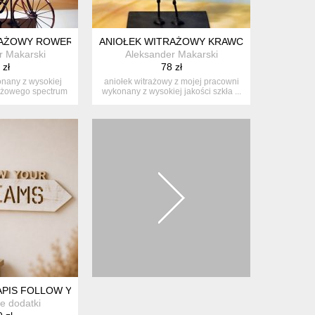
RAŻOWY ROWERZYSTKA/ROWERZYSTA
ANIOŁEK WITRAŻOWY KRAWCOWA
r Makarski
Aleksander Makarski
 zł
78 zł
onany z wysokiej
aniołek witrażowy z mojej pracowni
rażowego spectrum
wykonany z wysokiej jakości szkła ...
...
DREWNIANE OZNACZENIE WC Z LITEGO DREWNA, DODATKI DO DO
PIS FOLLOW YOUR DREAMS, DEKORACJA ŚCIENNA, NA ŚCIANĘ Z
e dodatki