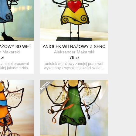
RAŻOWY 3D WETERYNARZ
ANIOŁEK WITRAŻOWY Z SERCEM
r Makarski
Aleksander Makarski
 zł
78 zł
 z mojej pracowni
aniołek witrażowy z mojej pracowni
iej jakości szkła
wykonany z wysokiej jakości szkła ...
..