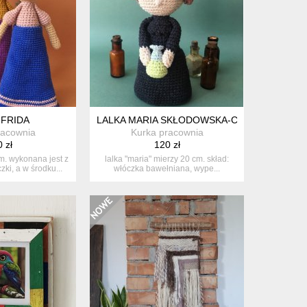
 FRIDA
LALKA MARIA SKŁODOWSKA-CURIE
racownia
Kurka pracownia
 zł
120 zł
cm. wykonana jest z
lalka "maria" mierzy 20 cm. skład:
ki, a w środku...
włóczka bawełniana, wype...