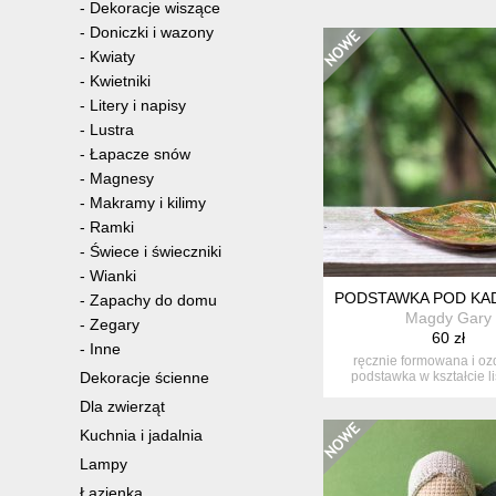
-
Dekoracje wiszące
-
Doniczki i wazony
-
Kwiaty
-
Kwietniki
-
Litery i napisy
-
Lustra
-
Łapacze snów
-
Magnesy
-
Makramy i kilimy
-
Ramki
-
Świece i świeczniki
-
Wianki
PODSTAWKA POD KAD
-
Zapachy do domu
Magdy Gary
-
Zegary
60 zł
-
Inne
ręcznie formowana i o
Dekoracje ścienne
podstawka w kształcie l
kadzide...
Dla zwierząt
Kuchnia i jadalnia
Lampy
Łazienka