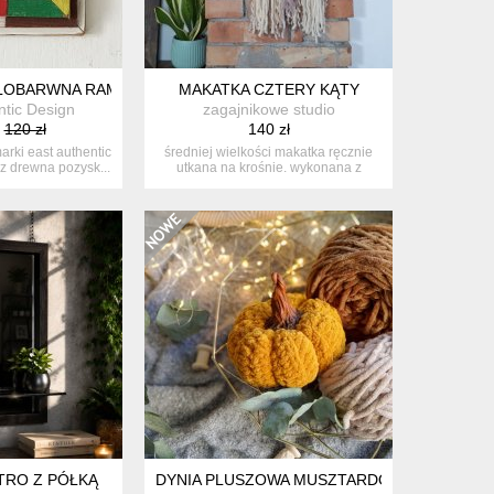
ELOBARWNA RAMKA - STARE DREWNO
MAKATKA CZTERY KĄTY
ntic Design
zagajnikowe studio
120 zł
140 zł
arki east authentic
średniej wielkości makatka ręcznie
z drewna pozysk...
utkana na krośnie. wykonana z
wełni...
RZNA MĄDROŚĆ
ERCA - MIŁOŚĆ, HARMONIA, WSPÓŁCZUCIE
TRO Z PÓŁKĄ
DYNIA PLUSZOWA MUSZTARDOWA, JESIENNA