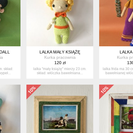
DALL
LALKA MAŁY KSIĄŻĘ
LALKA
ia
Kurka pracownia
Kurka p
120 zł
130
m. skład:
lalka "mały książę" mierzy 23 cm.
lalka frida ma 30 
ypeł...
skład: włóczka bawełniana...
bawełnianej włócz