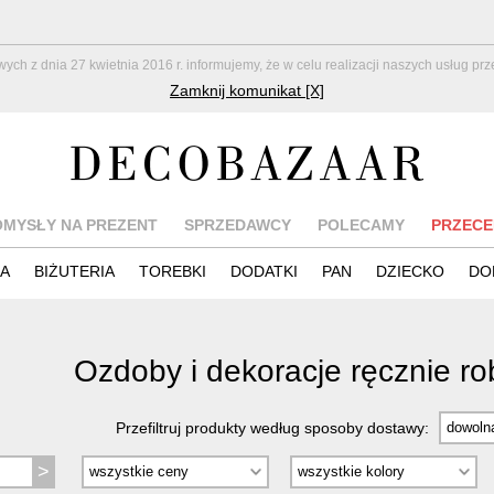
z dnia 27 kwietnia 2016 r. informujemy, że w celu realizacji naszych usług pr
Zamknij komunikat [X]
OMYSŁY NA PREZENT
SPRZEDAWCY
POLECAMY
PRZECE
IA
BIŻUTERIA
TOREBKI
DODATKI
PAN
DZIECKO
DO
Ozdoby i dekoracje ręcznie r
Przefiltruj produkty według sposoby dostawy: