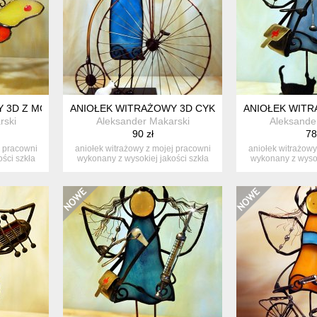
 3D Z MOTYLKIEM
ANIOŁEK WITRAŻOWY 3D CYKLISTKA
ANIOŁEK WIT
rski
Aleksander Makarski
Aleksande
90 zł
78
j pracowni
aniołek witrażowy z mojej pracowni
aniołek witrażowy
ści szkła
wykonany z wysokiej jakości szkła
wykonany z wysok
w...
w.