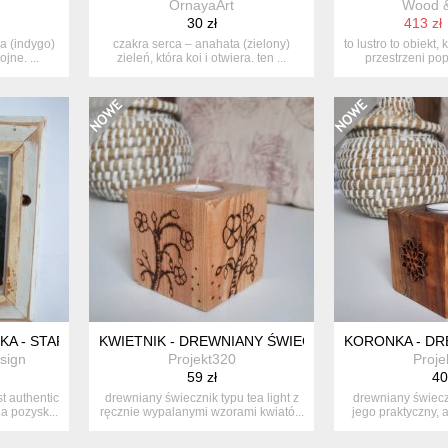
OrnayaArt
Wood &
30 zł
413 zł
na (indygo)
czakra serca – anahata (zielony)
to lustro to obiekt,
jne. ...
zieleń, która koi i otwiera. ten ...
przestrzeni pop
MKA - STARE DREWNO
KWIETNIK - DREWNIANY ŚWIECZNIK
KORONKA - DR
sign
Projekt320
Proje
59 zł
40
t authentic
drewniany świecznik typu tea light z
drewniany świeczn
 pozysk...
ręcznie wypalanymi wzorami kwiató...
jego praktyczny, a