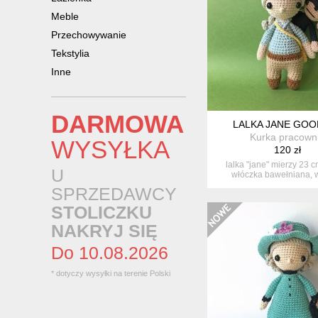
Meble
Przechowywanie
Tekstylia
Inne
DARMOWA
LALKA JANE GOO
Kurka pracown
WYSYŁKA
120 zł
lalka "jane" mierzy 23 c
U
włóczka bawełniana, w
SPRZEDAWCY
STOLICZKU
NAKRYJ SIĘ
Do 10.08.2026
* dotyczy wysyłki na terenie Polski