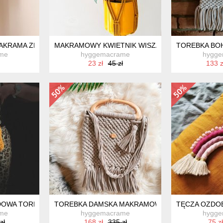
MAKRAMA ZE SZNURKA
MAKRAMOWY KWIETNIK WISZĄCY MUSZTARDOW
TOREBKA BO
me
hyggemacrame
hygg
23 zł
45 zł
133 z
OWA TOREBKA NA RAMIĘ NOGI ZE SZNURKA
TOREBKA DAMSKA MAKRAMOWA T-SHIRT
TĘCZA OZDO
me
hyggemacrame
hygg
zł
168 zł
335 zł
75 zł