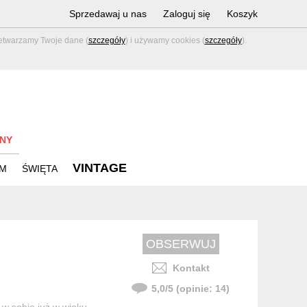
Sprzedawaj u nas
Zaloguj się
Koszyk
zetwarzamy Twoje dane (
szczegóły
) i używamy cookies (
szczegóły
).
NY
VINTAGE
M
ŚWIĘTA
Kontakt
5,0
/
5
(opinie:
14
)
ć w sobie już w wieku