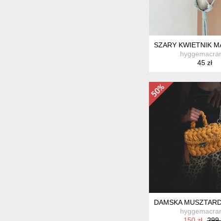
SZARY KWIETNIK 
hyggemacra
45 zł
DAMSKA MUSZTARD
hyggemacra
150 zł
299 