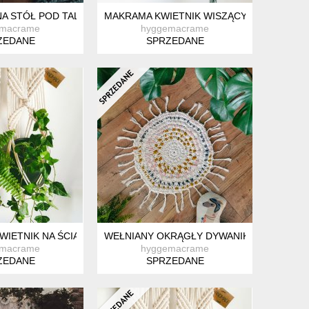
MAKRAMA.
A STÓŁ POD TALERZE DEKORACYJNA ZE SZNURKA
MAKRAMA KWIETNIK WISZĄCY SKRZYDŁO 
emacrame
hyggemacrame
ZEDANE
SPRZEDANE
IETNIK NA ŚCIANĘ ZE SZNURKA. MAKRAMA.
WEŁNIANY OKRĄGŁY DYWANIK Z FRĘDZLAM
emacrame
hyggemacrame
ZEDANE
SPRZEDANE