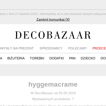
z dnia 27 kwietnia 2016 r. informujemy, że w celu realizacji naszych usług pr
Zamknij komunikat [X]
OMYSŁY NA PREZENT
SPRZEDAWCY
POLECAMY
PRZECE
IA
BIŻUTERIA
TOREBKI
DODATKI
PAN
DZIECKO
DO
hyggemacrame
W DecoBazaar od 05.06.2019
Wystawionych produktów: 7
tyk i magister filologii rosyjskiej. Pasję do rękodzieła zaczęłam rozwija