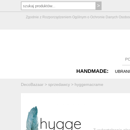
Zgodnie z Rozporządzeniem Ogólnym o Ochronie Danych Osobowych 
P
HANDMADE:
UBRAN
DecoBazaar
>
sprzedawcy
>
hyggemacrame
Z wykształcenia plas