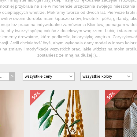
ajmocniej przybrała na sile w momencie urządzania swojego mieszkania 
w ocieplających wnętrze. Makramy tworzę od dwóch lat. Pierwsze kroki
chwili w swoim dorobku mam łapacze snów, kwietniki, półki, girlandy, akc
nuje też prace na indywidualne zamówienia Klientów, pomagam w dob
tu, aby tworzył spójną całość z docelowym wnętrzem. Lubię i staram s
, elementy drewniane, które podkreślą kolorystykę wnętrza. Zaryzykował
 pasji. Jeśli chciałabyś/ łbyś, abym wykonała dany model w innym kolorz
a na zmiany i modyfikacje wszystkich prac, jakie widzisz na moim profi
zostaniesz ze mną na dłużej :)...