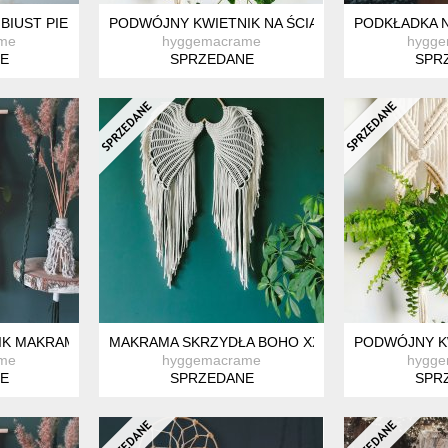
BIUST PIERSI
PODWÓJNY KWIETNIK NA ŚCIANĘ ZE SZNURKA. 
PODKŁADKA N
me
hyggemacrame
hygg
E
SPRZEDANE
SPR
IK MAKRAMOWY NA ŚCIANĘ
MAKRAMA SKRZYDŁA BOHO XXL
PODWÓJNY KW
me
hyggemacrame
hygg
E
SPRZEDANE
SPR