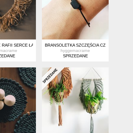
NĘ BOHO
 RAFII SERCE ŁAPACZ SNÓW NA ŚCIANĘ BOHO
BRANSOLETKA SZCZĘŚCIA CZARNY TURMA
emacrame
hyggemacrame
ZEDANE
SPRZEDANE