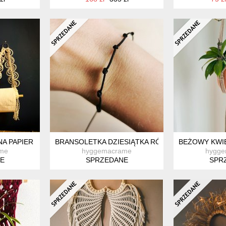
NA PAPIER TOALETOWY ZE SZNURKA ECRU
BRANSOLETKA DZIESIĄTKA RÓŻAŃCA NA RĘKĘ 
BEŻOWY KWIE
me
hyggemacrame
hygg
E
SPRZEDANE
SPR