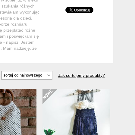
i szukania różnych
 stawiałam wykonując
esoria dla dzieci,
orze rozmiaru,
ię przeplatać różne
am i poświęciłam się
e - napisz. Jestem
lu. Mam nadzieję, że
Jak sortujemy produkty?