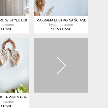
RU W STYLU BOHO
MAKRAMA LUSTRO NA ŚCIANĘ MACRAME
emacrame
hyggemacrame
ZEDANE
SPRZEDANE
IOŁA MINI MAKRAMA BOHO VINTAGE
emacrame
ZEDANE