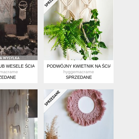
UB WESELE ŚCIANKA SESJA FOTOGRAFICZNA MACRAME
PODWÓJNY KWIETNIK NA ŚCIANĘ ZE SZNU
emacrame
hyggemacrame
ZEDANE
SPRZEDANE