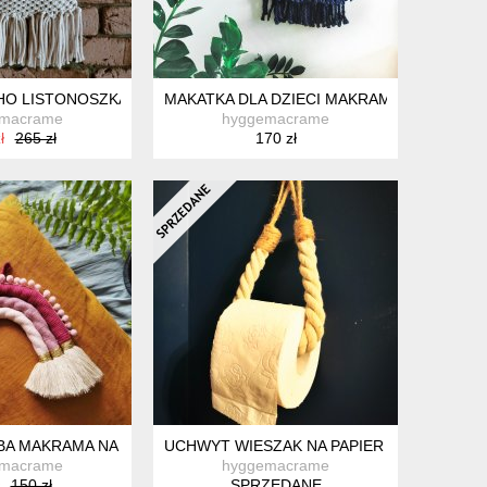
Y
HO LISTONOSZKA DAMSKA MAKRAMA PLECIONA
MAKATKA DLA DZIECI MAKRAMOWA CHMUR
emacrame
hyggemacrame
ł
265 zł
170 zł
BA MAKRAMA NA ŚCIANĘ
UCHWYT WIESZAK NA PAPIER TOALETOWY
emacrame
hyggemacrame
150 zł
SPRZEDANE