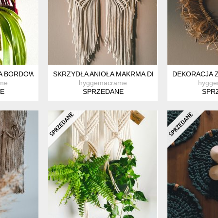
A BORDOWY WISZĄCY NA ŚCIANĘ
SKRZYDŁA ANIOŁA MAKRMA DEKORACJA NA ŚCIA
DEKORACJA Z
me
hyggemacrame
hygg
E
SPRZEDANE
SPR