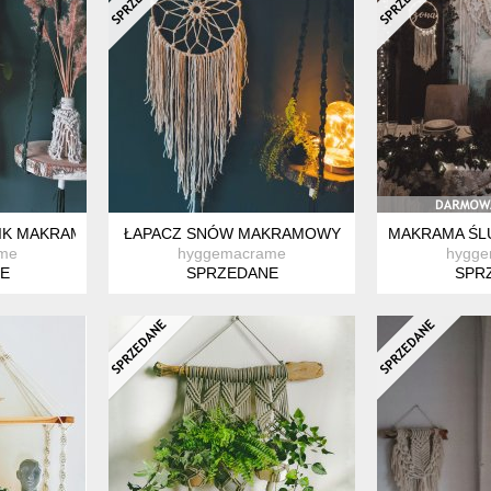
IK MAKRAMOWY NA ŚCIANĘ
ŁAPACZ SNÓW MAKRAMOWY
MAKRAMA ŚL
me
hyggemacrame
hygg
E
SPRZEDANE
SPR