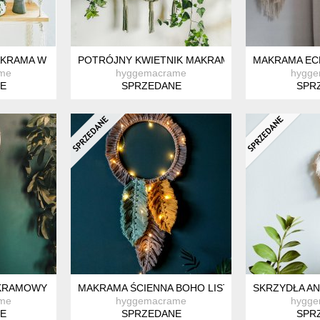
AKRAMA W STYLU BOHO
POTRÓJNY KWIETNIK MAKRAMOWY. OLIWKOWY.
MAKRAMA EC
me
hyggemacrame
hygg
E
SPRZEDANE
SPR
KRAMOWY
MAKRAMA ŚCIENNA BOHO LISTKI
SKRZYDŁA AN
me
hyggemacrame
hygg
E
SPRZEDANE
SPR