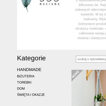
kilkunastu lat. N
ciekawych alternaty
kwietniki. W tej 
makramy. Wyko
kolorystyce produk
struktury materiału
całkowicie swojej
otwarta i elastyczn
Kategorie
HANDMADE
BIŻUTERIA
TOREBKI
DOM
ŚWIĘTA I OKAZJE