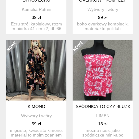
Kamelia Patrini
Wytwory i wtóry
39 zł
99 zł
Ecru strój kąpielowy, rozm
boho overkowy komplecik.
m biodra 41 cm x2, dł. 66
materiał to poli lub
cm N3
mieszanka. stan: ide...
KIMONO
SPÓDNICA TO CZY BLUZKA - 
Wytwory i wtóry
LIMEN
59 zł
13 zł
mięsiste, kwieciste kimono.
można nosić jako
materiał to moim zdaniem
spódniczkę mini-albo