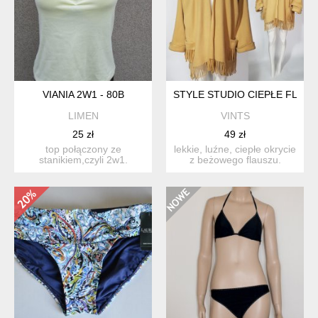
VIANIA 2W1 - 80B
STYLE STUDIO CIEPŁE FLAU
LIMEN
VINTS
25 zł
49 zł
top połączony ze
lekkie, luźne, ciepłe okrycie
stanikiem,czyli 2w1.
z beżowego flauszu.
miseczki wyściełane. z
rękawy raglanowe, z ...
przodu ...