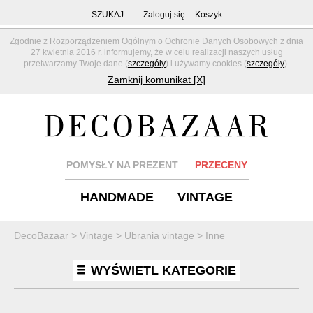
SZUKAJ
Zaloguj się
Koszyk
Zgodnie z Rozporządzeniem Ogólnym o Ochronie Danych Osobowych z dnia
27 kwietnia 2016 r. informujemy, że w celu realizacji naszych usług
przetwarzamy Twoje dane (
szczegóły
) i używamy cookies (
szczegóły
).
Zamknij komunikat [X]
POMYSŁY NA PREZENT
PRZECENY
HANDMADE
VINTAGE
DecoBazaar
>
Vintage
>
Ubrania vintage
>
Inne
WYŚWIETL KATEGORIE