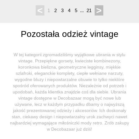
<
>
1
2
3
4
5
...
21
Pozostała odzież vintage
W tej kategorii zgromadziliśmy wyjątkowe ubrania w stylu
vintage. Przepiękne gorsety, kwieciste kombinezony,
koronkowa bielizna, geometryczne legginsy, miękkie
szlafroki, eleganckie komplety, ciepłe wełniane narzuty,
wygodne bluzy i niepowtarzalne obuwie to tylko niektóre
spośród oferowanych produktów. Niezależnie od potrzeb i
upodobań, każda klientka znajdzie coś dla siebie. Ubrania
vintage dostępne w Decobazaar mogą być nowe lub
używane, lecz w każdym przypadku dbamy o najwyższą
jakość prezentowanej odzieży i akcesoriów. Ich doskonały
stan, ciekawy design i niepowtarzalny urok zachwyci nawet
najbardziej wymagające miłośniczki mody retro. Zrób zakupy
w Decobazaar już dziś!