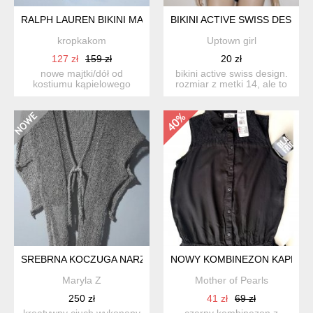
RALPH LAUREN BIKINI MAJTKI STRÓJ KĄPIELOWY
BIKINI ACTIVE SWISS DESIGN
kropkakom
Uptown girl
127 zł
159 zł
20 zł
nowe majtki/dół od
bikini active swiss design.
kostiumu kąpielowego
rozmiar z metki 14, ale to
ralph lauren; rozmiar z
raczej 36 małe...
metki...
SREBRNA KOCZUGA NARZUTKA ART HANDMADE
NOWY KOMBINEZON KAPPAHL
Maryla Z
Mother of Pearls
250 zł
41 zł
69 zł
kreatywny ciuch wykonany
czarny kombinezon z