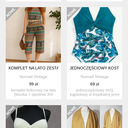
mieszanka poli-wi...
bluzeczkę. dobrze się
trzyma dz...
KOMPLET NA LATO ZESTAW BOHO HIPPIE KOLOROWY WYGODN
JEDNOCZĘŚCIOWY KOSTIUM 
Nomad Vintage
Nomad Vintage
99 zł
69 zł
komplet kolorowy na lato
jednoczęściowy strój
(bluzka + spodnie 3/4
kąpielowy w tropikalny print
rybaczki). w stanie bar...
z liśćmi monstery. g...