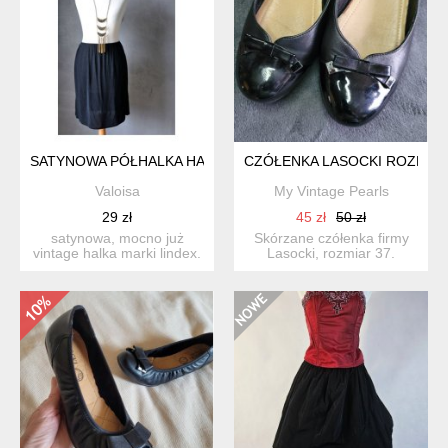
SATYNOWA PÓŁHALKA HALKA POD SPÓDNICĘ XS S
CZÓŁENKA LASOCKI ROZM 37
Valoisa
My Vintage Pearls
29 zł
45 zł
50 zł
satynowa, mocno już
Skórzane czółenka firmy
vintage halka marki lindex.
Lasocki, rozmiar 37.
uszyta z czarnej saty...