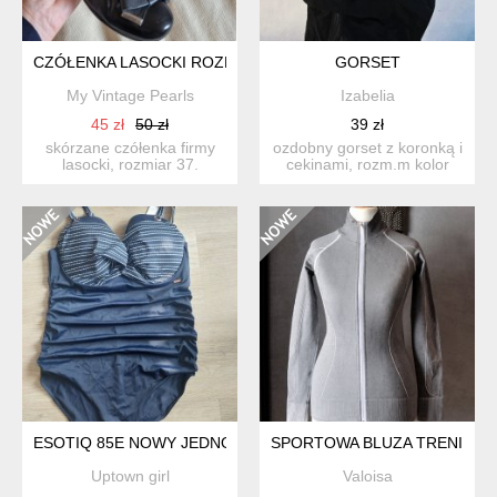
CZÓŁENKA LASOCKI ROZM 37
GORSET
My Vintage Pearls
Izabelia
45 zł
50 zł
39 zł
skórzane czółenka firmy
ozdobny gorset z koronką i
lasocki, rozmiar 37.
cekinami, rozm.m kolor
skórzane, z miękką wkład...
ciemna, stonowana c...
ESOTIQ 85E NOWY JEDNOCZĘŚCIOWY KOSTIUM
SPORTOWA BLUZA TRENINGO
Uptown girl
Valoisa