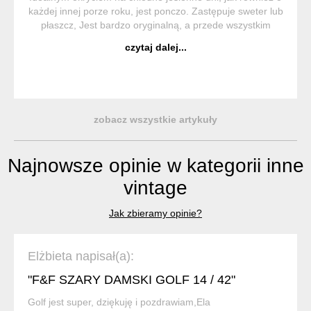
każdej innej porze roku, jest ponczo. Zastępuje sweter lub
płaszcz, Jest bardzo oryginalną, a przede wszystkim
wygodną i praktyczną częścią garderoby. Ponczo (z hiszp.
czytaj dalej...
Poncho) to trad...
zobacz wszystkie artykuły
Najnowsze opinie w kategorii inne
vintage
Jak zbieramy opinie?
Elżbieta napisał(a):
"F&F SZARY DAMSKI GOLF 14 / 42"
Golf jest super, dziękuję i pozdrawiam,Ela