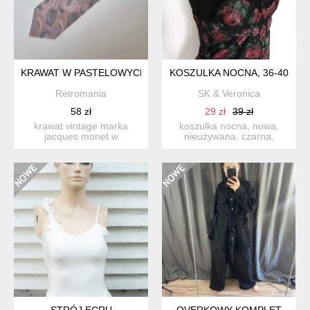
KRAWAT W PASTELOWYCH KOLORACH
KOSZULKA NOCNA, 36-40
Retromania
SK & Veronica
58 zł
29 zł
39 zł
krawat vintage marka
koszulka nocna, nowa,
jacques monet w
nieużywana. czarna,
pastelowych kolorach, róż,
zdobiona czerwonymi
fiol...
kwiatam...
STRÓJ ECRU
OVERKOWY KOMPLET