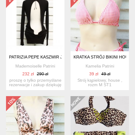
PATRIZIA PEPE KASZMIR JEDWAB
KRATKA STRÓJ BIKINI HOUSE
Mademoiselle Patrini
Kamelia Patrini
232 zł
290 zł
39 zł
49 zł
proszę o tylko przemyślane
Strój kąpielowy, house ,
rezerwacje i zakup dziękuję
rozm M ST1
luksusowy,cz...