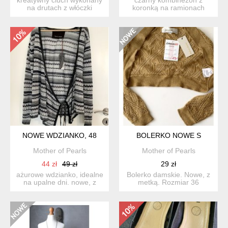
na drutach z włóczki
koronką na ramionach
melanż nitek bawełnianej...
kappahl r: 170
(dziewczęcy) ...
NOWE WDZIANKO, 48
BOLERKO NOWE S
Mother of Pearls
Mother of Pearls
44 zł
49 zł
29 zł
ażurowe wdzianko, idealne
Bolerko damskie. Nowe, z
na upalne dni. nowe, z
metką. Rozmiar 36
metką. rozmiar na ...