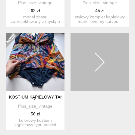
Plus_size_vintage
Plus_size_vintage
62 zł
45 zł
model został
stylowy komplet kąpielowy
zaprojektowany z myślą o
marki love my curves –
podkreśleniu kobiecej
wygodne tankini z wys...
sylwetki i...
KOSTIUM KĄPIELOWY TANKINI VANTDO 3XL 4XL KOLOROWY WZ
Plus_size_vintage
56 zł
kolorowy kostium
kąpielowy typu tankini
marki vantdo z wszytymi
majtka...