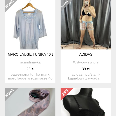
MARC LAUGE TUNIKA 40 L
ADIDAS
scandinavka
Wytwory i wtóry
26 zł
39 zł
bawełniana tunika marki
adidas. top/stanik
marc lauge w rozmiarze 40
kąpielowy z wkładami
l. materiał: bawełn...
(wyjmowalnymi). stan:
wyglą...