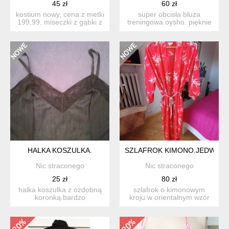
45 zł
60 zł
kostium nowy, cena z metki
super obcisła bluza
199,99. miseczki z gąbki z
treningowa oysho. pięknie
fiszbinami. na b...
modeluje i opina sylwet...
HALKA KOSZULKA.
SZLAFROK KIMONO.JEDWAB.
Nic straconego
Nic straconego
25 zł
80 zł
halka koszulka z ozdobną
szlafrok o kimonowym
koronką.bardzo
kroju w orientalnym wzór
efektowna.kolor
liści bambusa. ozdobne w...
intensywnie cz...