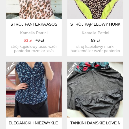
STRÓJ PANTERKA ASOS
STRÓJ KĄPIELOWY HUNKEM
Kamelia Patrini
Kamelia Patrini
63 zł
70 zł
59 zł
strój kąpielowy asos wzór
strój kąpielowy marki
panterka rozmiar xs/s
hunkemöller wzór panterka
nowy, nieużywany. ...
góra od stroju rozm....
ELEGANCKI I NIEZWYKLE KOMFORTOWY KOMPLET KĄPIELOWY 
TANKINI DAMSKIE LOVE MY C