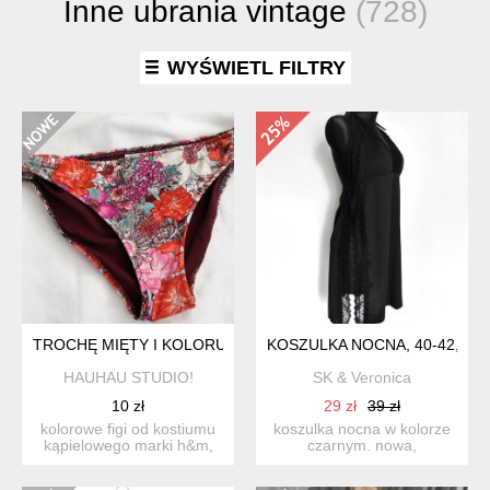
Inne ubrania vintage
(728)
WYŚWIETL FILTRY
TROCHĘ MIĘTY I KOLORU
KOSZULKA NOCNA, 40-42, K
HAUHAU STUDIO!
SK & Veronica
10 zł
29 zł
39 zł
kolorowe figi od kostiumu
koszulka nocna w kolorze
kąpielowego marki h&m,
czarnym. nowa,
elastyczne, po bokach...
nieużywana ale bez
papierowyc...