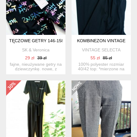
TĘCZOWE GETRY 146-158,
KOMBINEZON VINTAGE
SK & Veronica
VINTAGE SELECTA
29 zł
39 zł
55 zł
85 zł
fajne, nieużywane getry na
100% polyester rozmiar
dziewczynkę. nowe, z
40/42 top: *mierzone na
metkami, marka happy ...
płasko góra / sze...