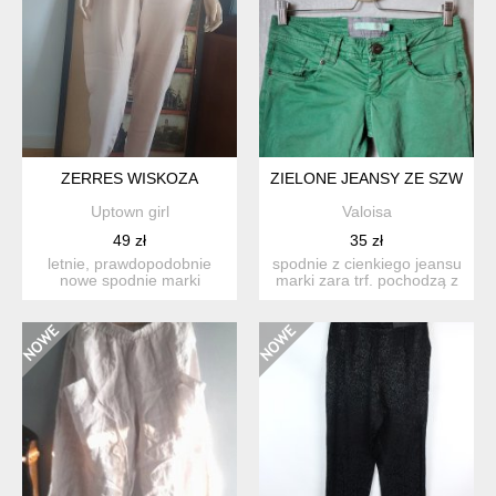
ZERRES WISKOZA
ZIELONE JEANSY ZE SZWEM T
Uptown girl
Valoisa
49 zł
35 zł
letnie, prawdopodobnie
spodnie z cienkiego jeansu
nowe spodnie marki
marki zara trf. pochodzą z
zerres. materiał 100%
czasów, kiedy u...
wiskoz...