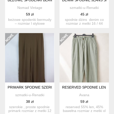
Nomad Vintage
szmatki-u-Renatki
59 zł
45 zł
beżowe spodenki bermudy
spodnie dżins denim co
– rozmiar l stylowe
rozmiar z metki 16 / 44
damskie spodenki typu b...
proszę sprawdzić...
PRIMARK SPODNIE SZEROKIE PROSTE PALAZZO OLIWKA KHAK
RESERVED SPODNIE LEN BA
szmatki-u-Renatki
Avana
38 zł
59 zł
szerokie , proste spodnie
reserved 55% len, 45%
primark rozmiar z metki 12
bawełna rozmiar z metki xl