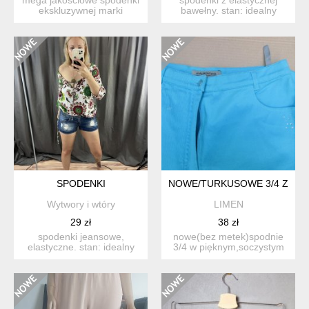
ekskluzywnej marki
bawełny. stan: idealny
shaping new tomorrow.
rozmiar: m, dobre ...
hand...
SPODENKI
NOWE/TURKUSOWE 3/4 Z DETA
Wytwory i wtóry
LIMEN
29 zł
38 zł
spodenki jeansowe,
nowe(bez metek)spodnie
elastyczne. stan: idealny
3/4 w pięknym,soczystym
rozmiar: w28, polec...
kolorze. zdjęcia nie o...