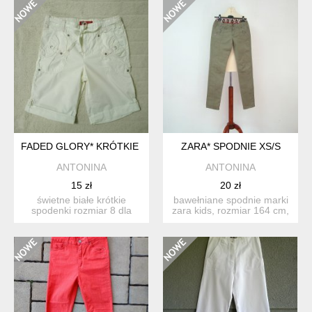
FADED GLORY* KRÓTKIE BIAŁE SPODENKI DLA DZIEWCZYNKI 
ZARA* SPODNIE XS/S
ANTONINA
ANTONINA
15 zł
20 zł
świetne białe krótkie
bawełniane spodnie marki
spodenki rozmiar 8 dla
zara kids, rozmiar 164 cm,
dziewczynki w wieku ok.
kolor khaki, w ...
8...