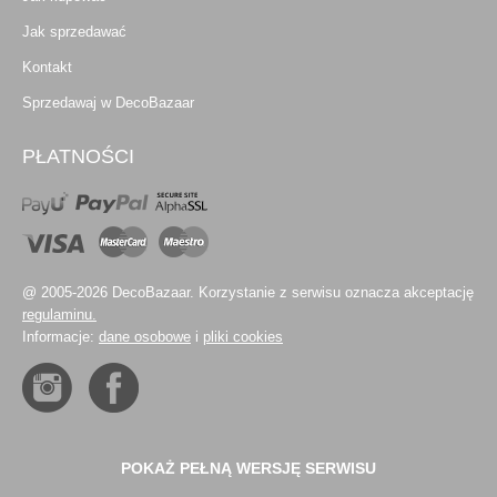
Jak sprzedawać
Kontakt
Sprzedawaj w DecoBazaar
PŁATNOŚCI
@ 2005-2026 DecoBazaar. Korzystanie z serwisu oznacza akceptację
regulaminu.
Informacje:
dane osobowe
i
pliki cookies
POKAŻ PEŁNĄ WERSJĘ SERWISU