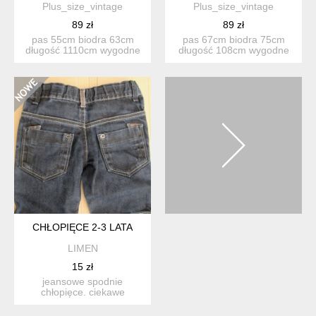
Plus_size_vintage
Plus_size_vintage
89 zł
89 zł
pas 55cm biodra 63cm
pas 67cm biodra 75cm
długość 1110cm wygodne
długość 108cm wygodne
beżowe spodnie z seri...
ciemnoniebieskie spodn...
CHŁOPIĘCE 2-3 LATA
LIMEN
15 zł
jeansowe spodnie
chłopięce. ciekawe
przeszycia i detale przy
kieszeni...