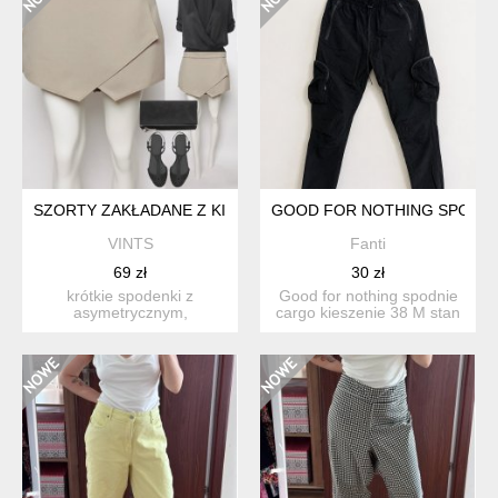
SZORTY ZAKŁADANE Z KIESZENIAMI R 40/L P3A
GOOD FOR NOTHING SPODNIE
VINTS
Fanti
69 zł
30 zł
krótkie spodenki z
Good for nothing spodnie
asymetrycznym,
cargo kieszenie 38 M stan
zakładanym przodem, po
bardzo dobry
bokach kiesze...