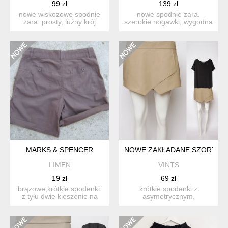
99 zł
139 zł
nowe wiskozowe spodnie
nowe spodnie zara.
zara. prosty, luźny krój
szerokie nogawki, wygodna
zapewnia komfort nosz...
gumka w pasie, kontrasto...
MARKS & SPENCER
NOWE ZAKŁADANE SZORTY Z K
LIMEN
VINTS
19 zł
69 zł
brązowe,krótkie spodenki.
krótkie spodenki z
z tyłu dwie kieszenie na
asymetrycznym,
guziki. z przodu ...
zakładanym przodem, po
bokach kiesze...