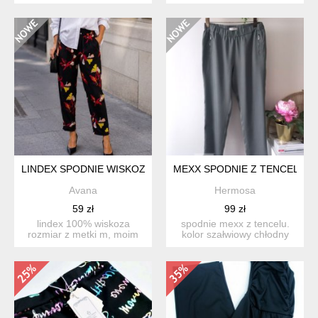
/ 40 polec...
długośc całkowit...
LINDEX SPODNIE WISKOZA
MEXX SPODNIE Z TENCELU
Avana
Hermosa
59 zł
99 zł
lindex 100% wiskoza
spodnie mexx z tencelu.
rozmiar z metki m, moim
kolor szałwiowy chłodny
zdaniem to bardziej l...
oliwkowy, stonowany. ...