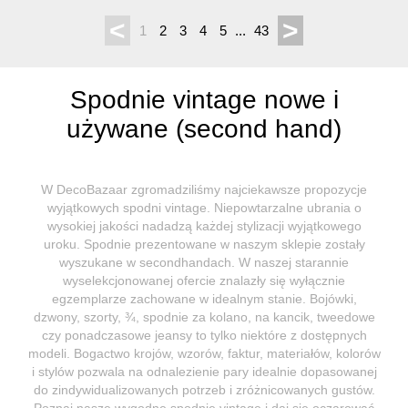
<
>
1
2
3
4
5
...
43
Spodnie vintage nowe i
używane (second hand)
W DecoBazaar zgromadziliśmy najciekawsze propozycje
wyjątkowych spodni vintage. Niepowtarzalne ubrania o
wysokiej jakości nadadzą każdej stylizacji wyjątkowego
uroku. Spodnie prezentowane w naszym sklepie zostały
wyszukane w secondhandach. W naszej starannie
wyselekcjonowanej ofercie znalazły się wyłącznie
egzemplarze zachowane w idealnym stanie. Bojówki,
dzwony, szorty, ¾, spodnie za kolano, na kancik, tweedowe
czy ponadczasowe jeansy to tylko niektóre z dostępnych
modeli. Bogactwo krojów, wzorów, faktur, materiałów, kolorów
i stylów pozwala na odnalezienie pary idealnie dopasowanej
do zindywidualizowanych potrzeb i zróżnicowanych gustów.
Poznaj nasze wygodne spodnie vintage i daj się oczarować