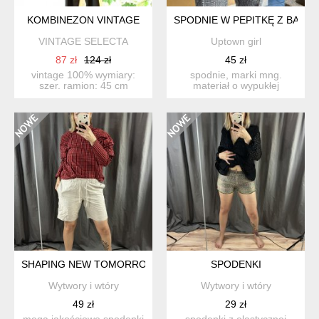
KOMBINEZON VINTAGE
SPODNIE W PEPITKĘ Z BAWEŁ
VINTAGE SELECTA
Uptown girl
87 zł
124 zł
45 zł
vintage 100% wymiary:
spodnie, marki mng.
szer. ramion: 45 cm
materiał o wypukłej
szer.pod pachami: 54 ...
fakturze, 31% bawełna
25% len ...
SHAPING NEW TOMORROW PORTUGAL
SPODENKI
Wytwory i wtóry
Wytwory i wtóry
49 zł
29 zł
mega jakościowe spodenki
spodenki z elastycznej