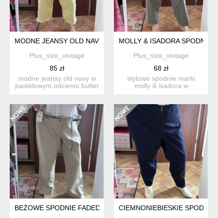
MODNE JEANSY OLD NAVY WIDE LEG ŻÓŁTE | WYSOKI STAN | R.
MOLLY & ISADORA SPODNIE W 
Plus_size_vintage
Plus_size_vintage
85 zł
68 zł
modne jeansy old navy w
stylowe spodnie marki
pastelowym odcieniu butter
molly & isadora w
yellow. ✨ wysoki...
ponadczasową czarno-
białą krat...
BEŻOWE SPODNIE FADED GLORY STRETCH 24W PLUS SIZE 
CIEMNONIEBIESKIE SPODNIE 