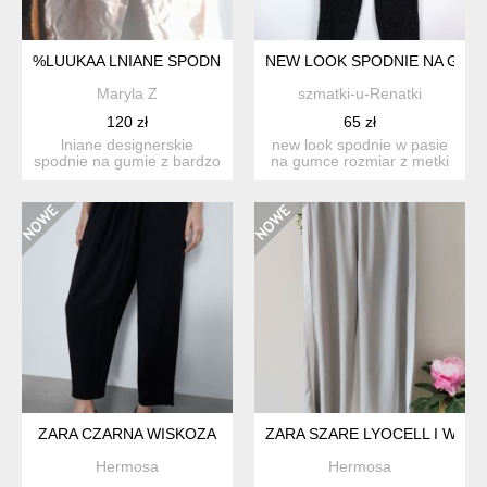
%LUUKAA LNIANE SPODNIE OVERSIZE Z SZEROKIMI NOGAW
NEW LOOK SPODNIE NA GUMCE
Maryla Z
szmatki-u-Renatki
120 zł
65 zł
lniane designerskie
new look spodnie w pasie
spodnie na gumie z bardzo
na gumce rozmiar z metki
szerokimi
12 / 40 proszę...
nogawkami,nowe...
ZARA CZARNA WISKOZA
ZARA SZARE LYOCELL I WISK
Hermosa
Hermosa