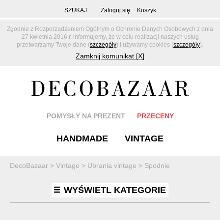
SZUKAJ
Zaloguj się
Koszyk
Zgodnie z Rozporządzeniem Ogólnym o Ochronie Danych Osobowych z dnia
27 kwietnia 2016 r. informujemy, że w celu realizacji naszych usług
przetwarzamy Twoje dane (
szczegóły
) i używamy cookies (
szczegóły
).
Zamknij komunikat [X]
POMYSŁY NA PREZENT
PRZECENY
HANDMADE
VINTAGE
DecoBazaar
>
Vintage
>
Ubrania vintage
>
Spodnie
WYŚWIETL KATEGORIE