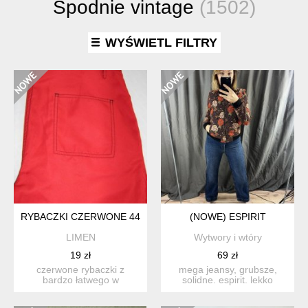
Spodnie vintage
(1502)
WYŚWIETL FILTRY
RYBACZKI CZERWONE 44/46
(NOWE) ESPIRIT
LIMEN
Wytwory i wtóry
19 zł
69 zł
czerwone rybaczki z
mega jeansy, grubsze,
bardzo łatwego w
solidne. espirit. lekko
pielęgnacji materiału -
szersze nogawski, w styl...
100%poly...