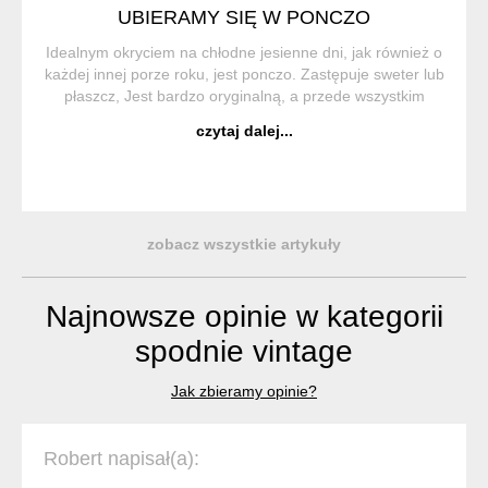
UBIERAMY SIĘ W PONCZO
Idealnym okryciem na chłodne jesienne dni, jak również o
każdej innej porze roku, jest ponczo. Zastępuje sweter lub
płaszcz, Jest bardzo oryginalną, a przede wszystkim
wygodną i praktyczną częścią garderoby. Ponczo (z hiszp.
czytaj dalej...
Poncho) to trad...
zobacz wszystkie artykuły
Najnowsze opinie w kategorii
spodnie vintage
Jak zbieramy opinie?
Robert napisał(a):