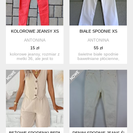
KOLOROWE JEANSY XS
BIAŁE SPODNIE XS
ANTONINA
ANTONINA
15 zł
55 zł
kolorowe jeansy, rozmiar z
świetne białe spodnie
metki 36, ale jest to
bawełniane płócienne,
bardziej 34 wymiary ...
rozmiar xs, kieszenie z pr...
BEŻOWE SPODENKI BERMUDY – ROZMIAR L
DENIM SPODNIE JEANS ŚMIET