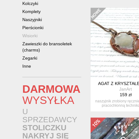
Kolczyki
Komplety
Naszyjniki
Pierścionki
Wisiorki
Zawieszki do bransoletek
(charms)
Zegarki
Inne
AGAT Z KRYSZTAŁ
DARMOWA
JanArt
159 zł
WYSYŁKA
naszyjnik zrobiony ręczni
pracochłonną techniką
U
wrappin...
SPRZEDAWCY
STOLICZKU
NAKRYJ SIĘ