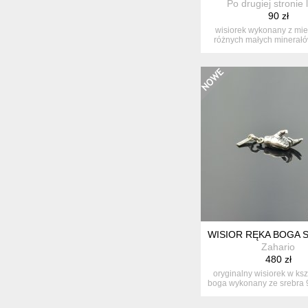
Po drugiej stronie 
90 zł
wisiorek wykonany z mied
różnych małych minerałów
wy...
WISIOR RĘKA BOGA 
Zahario
480 zł
oryginalny wisiorek w kszt
boga wykonany ze srebra 9