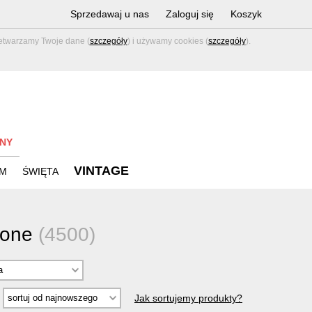
Sprzedawaj u nas
Zaloguj się
Koszyk
zetwarzamy Twoje dane (
szczegóły
) i używamy cookies (
szczegóły
).
NY
VINTAGE
M
ŚWIĘTA
bione
(4500)
Jak sortujemy produkty?