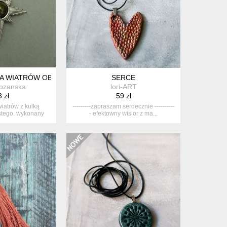
A WIATRÓW OBSYDIAN ZŁOCISTY, WIRE WRAPPING
SERCE
ozanska
lori-ART
 zł
59 zł
wiatrów z kulką
---------zapraszam serdecznie ----------
stego. wykonany
- efektowny wisior z ma...
e t...