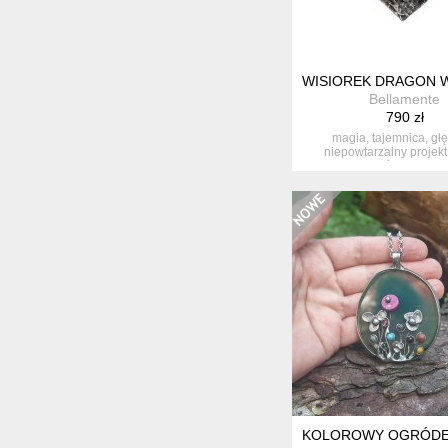
WISIOREK DRAGON 
Bellamente
790 zł
magia, tajemnica, gł
niepowtarzalny projek
maleńkich skrzy..
KOLOROWY OGRÓDEK