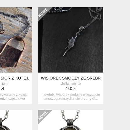
ISIOR Z KUTEJ, OKSYDOWANEJ MIEDZI /21/
WISIOREK SMOCZY ZE SREBRA - Z ŁAŃCUSZ
ria-i
Bellamente
 zł
440 zł
 wykonany z kutej,
niewielki wisiorek srebrny w kształcie
edzi, częściowo
smoczego skrzydła. stworzony dl...
e...