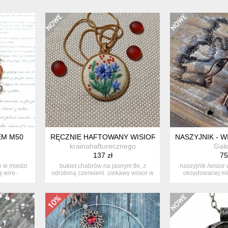
EM M50
RĘCZNIE HAFTOWANY WISIOR CHABRY
NASZYJNIK - W
krainahafturecznego
Gale
137 zł
75
e w miedzi
bukiet chabrów na jasnym tle, z
naszyjnik /wisior
 wire-
odrobiną czerwieni. ciekawy wisior w
oksydowanej mi
s...
prz