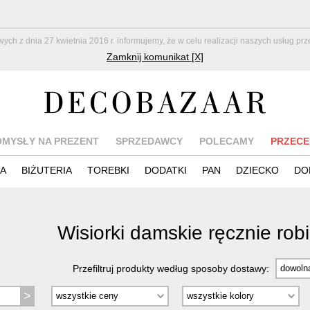
z dnia 27 kwietnia 2016 r. informujemy, że w celu realizacji naszych usług pr
Zamknij komunikat [X]
OMYSŁY NA PREZENT
SPRZEDAWCY
POLECAMY
PRZECE
IA
BIŻUTERIA
TOREBKI
DODATKI
PAN
DZIECKO
DO
Wisiorki damskie ręcznie ro
Przefiltruj produkty według sposoby dostawy: