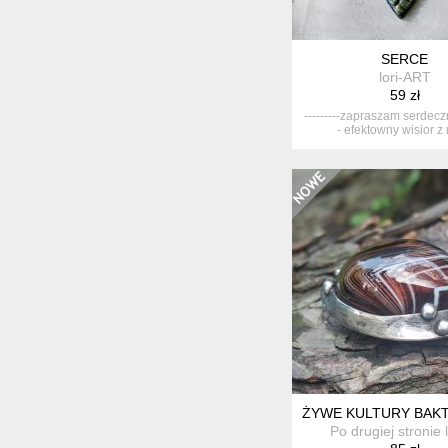
SERCE
lori-ART
59 zł
---------zapraszam serdeczni
- efektowny wisior z 
ŻYWE KULTURY BAKTE
Po drugiej stronie 