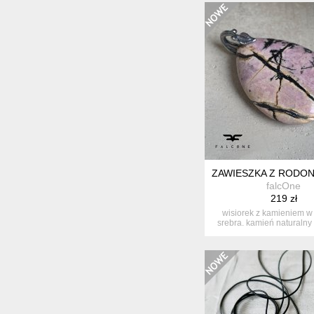
ZAWIESZKA Z RODO
falcOne
219 zł
wisiorek z kamieniem w
srebra. kamień naturalny
krop...