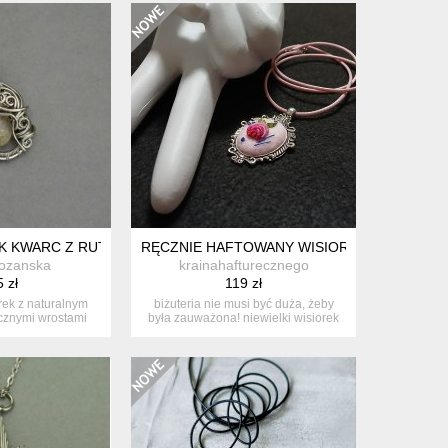
MEROWEJ
K KWARC Z RUTYLEM, WIRE WRAPPING KWARC RUTYLOWY
RĘCZNIE HAFTOWANY WISIOR DLA ODETTY
ozanska
krainahafturecznego
 zł
119 zł
rek z naturalnym
biżuteria nie musi być duża, żeby
cznymi wrostami
była zauważona! niewielki wisiorek
go...
w...