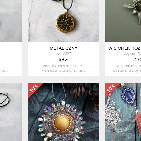
Y
METALICZNY
WISIOREK RÓŻ
lori-ART
Agata-R
59 zł
193
e ----------
---------zapraszam serdecznie ----------
wisiorek róża 
ma...
- efektowny wisior z ma...
obsydianu złoci
ręczni