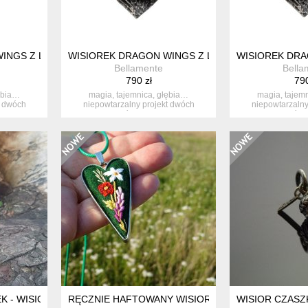
WINGS Z LABRADORYTEM NR 16
WISIOREK DRAGON WINGS Z LABRADORYTEM NR 
WISIOREK DRA
Bellamente
Bella
790 zł
790
ębia…
magia, tajemnica, głębia…
magia, tajem
t dwóch
niepowtarzalny projekt dwóch
niepowtarzalny
.
maleńkich skrzy...
maleńkich
 - WISIOREK
RĘCZNIE HAFTOWANY WISIOR DLA ŁUCJI
WISIOR CZASZ