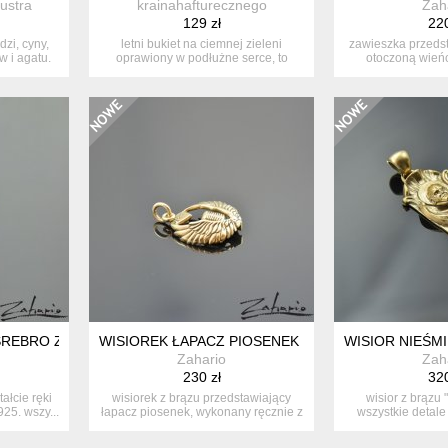
lustra
krainahafturecznego
Zah
129 zł
220
zi, cyny,
letni bukiet na ciemnej zieleni
zawieszka przeds
 i agatu.
oprawiony w podłużne serce, to
otoczoną wień
biżuter...
orygin
SREBRO ZAHARIO
WISIOREK ŁAPACZ PIOSENEK BRĄZ ZAHARIO
WISIOR NIEŚM
Zahario
Zah
230 zł
320
ałcie ręki
wisiorek z brązu przedstawiający
wisior z brązu
25. wszy...
łapacz piosenek, wykonany ręcznie z
wszystkie detale
w...