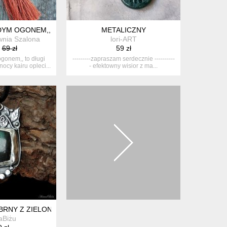
UDYM OGONEM,,
METALICZNY
nia Szalona
lori-ART
69 zł
59 zł
ogonem,, to długi
---------zapraszam serdecznie ----------
ocy kairu opleci...
- efektowny wisior z ma...
EBRNY Z ZIELONYM LABRADORYTEM OGRÓD
aBiżu