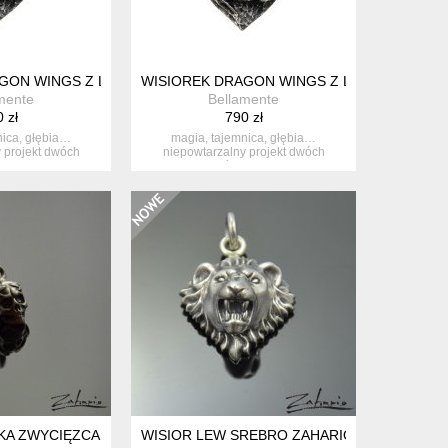
14
GON WINGS Z LABRADORYTEM NR 12
WISIOREK DRAGON WINGS Z LABRADORYTE
mente
Bellamente
 zł
790 zł
nica, głębia…
magia, tajemnica, głębia…
 projekt dwóch
niepowtarzalny projekt dwóch
 skrzy...
maleńkich skrzy...
KA ZWYCIĘZCA SREBRO ZAHARIO
WISIOR LEW SREBRO ZAHARIO