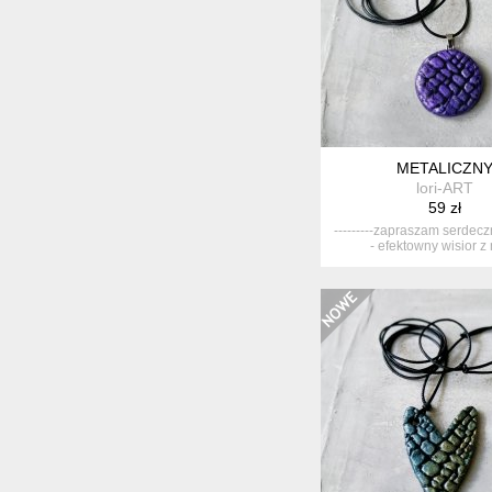
METALICZN
lori-ART
59 zł
---------zapraszam serdeczni
- efektowny wisior z 