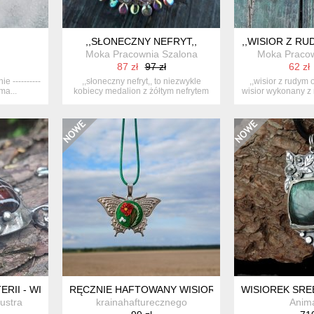
,,SŁONECZNY NEFRYT,,
,,WISIOR Z R
Moka Pracownia Szalona
Moka Pracow
87 zł
97 zł
62 zł
e ----------
,,słoneczny nefryt,, to niezwykle
,,wisior z rudym 
ma...
kobiecy medalion z żółtym nefrytem
wisior wykonany z n
o...
RII - WISIOREK
RĘCZNIE HAFTOWANY WISIOR DLA SEWERYNY
WISIOREK SR
lustra
krainahafturecznego
Anim