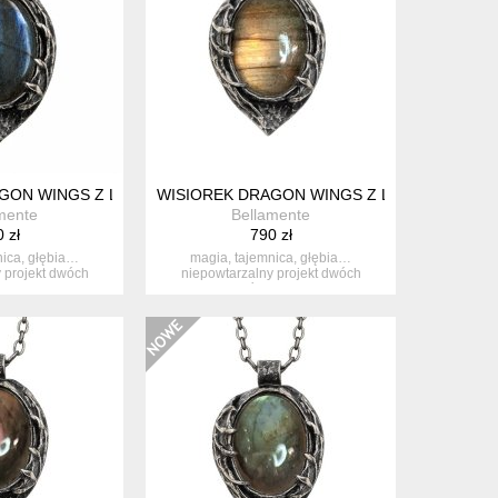
GON WINGS Z LABRADORYTEM NR 21
WISIOREK DRAGON WINGS Z LABRADORYTE
mente
Bellamente
 zł
790 zł
nica, głębia…
magia, tajemnica, głębia…
 projekt dwóch
niepowtarzalny projekt dwóch
 skrzy...
maleńkich skrzy...