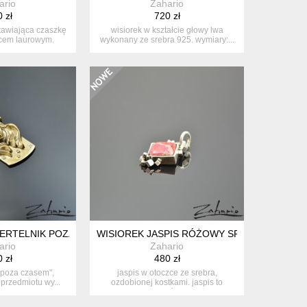
ario
Zahario
 zł
720 zł
tawiająca czaszkę
wisiorek w kształcie głowy lwa
cem laurowym.
wykonany ze srebra 925. wymiary:...
aln...
IERTELNIK POZA CZASEM BRĄZ
WISIOREK JASPIS RÓŻOWY SREBRO ZAHARI
ario
Zahario
 zł
480 zł
 "poza czasem",
jaspis w otoczce ze srebra,
 przedmiotu wy...
ozdobionej kostkami. jaspis to
kamień o...