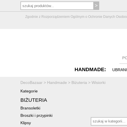
Zgodnie z Rozporządzeniem Ogólnym o Ochronie Danych Osobowych 
P
HANDMADE:
UBRAN
DecoBazaar
>
Handmade
>
Biżuteria
>
Wisiorki
Kategorie
BIŻUTERIA
Bransoletki
Broszki i przypinki
Klipsy