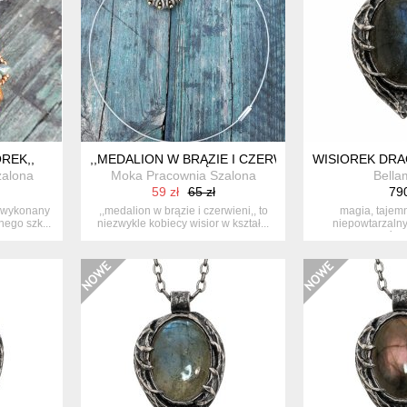
OREK,,
,,MEDALION W BRĄZIE I CZERWIENI,,
WISIOREK DRA
zalona
Moka Pracownia Szalona
Bella
59 zł
65 zł
790
or wykonany
,,medalion w brązie i czerwieni,, to
magia, tajem
nego szk...
niezwykle kobiecy wisior w kształ...
niepowtarzalny
maleńkich