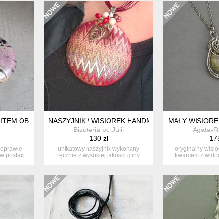
NITEM OBRAZY NATURY
NASZYJNIK / WISIOREK HANDMADE Z GLINY POLI
MAŁY WISIORE
Bizuteria od Julii
Agata-R
130 zł
175
 oprawie
unikatowy naszyjnik wykonany
oryginalny wisio
 w postaci
ręcznie z wysokiej jakości gliny
kwarcem z wido
polimero...
złote