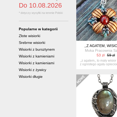
Do 10.08.2026
* dotyczy wysyłki na terenie Polski
Popularne w kategorii
Złote wisiorki
Srebrne wisiorki
,,Z AGATEM, WISI
Wisiorki z bursztynem
Moka Pracownia S
53 zł
59 zł
Wisiorki z kamieniami
,,z agatem,, to mały wisi
Wisiorki z kamieniami
z ognistego agatu oplecio
Wisiorki z żywicy
Wisiorki długie