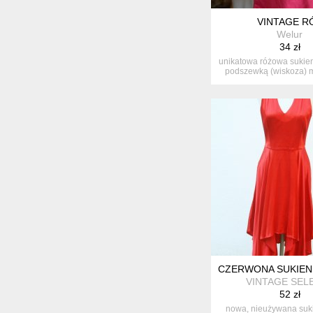
VINTAGE R
Welur
34 zł
unikatowa różowa sukien
podszewką (wiskoza) mat
CZERWONA SUKIEN
VINTAGE SEL
52 zł
nowa, nieużywana suki