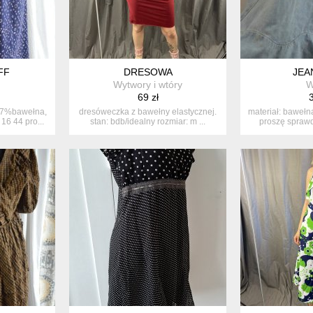
FF
DRESOWA
JEA
Wytwory i wtóry
W
69 zł
3
47%bawełna,
dresóweczka z bawełny elastycznej.
materiał: bawełna
 16 44 pro...
stan: bdb/idealny rozmiar: m ...
proszę sprawd