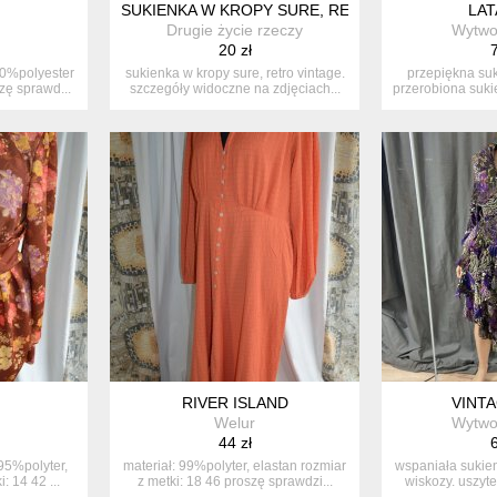
SUKIENKA W KROPY SURE, RETRO VINTAGE.
LAT
Drugie życie rzeczy
Wytwor
20 zł
7
50%polyester
sukienka w kropy sure, retro vintage.
przepiękna suk
zę sprawd...
szczegóły widoczne na zdjęciach...
przerobiona sukie
RIVER ISLAND
VINT
Welur
Wytwor
44 zł
6
 95%polyter,
materiał: 99%polyter, elastan rozmiar
wspaniała sukien
: 14 42 ...
z metki: 18 46 proszę sprawdzi...
wiskozy. uszytek