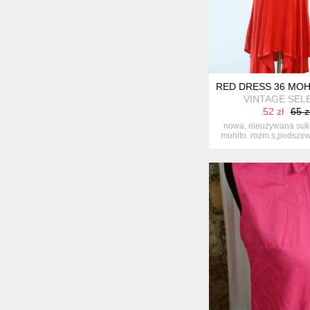
RED DRESS 36 MO
VINTAGE SEL
52 zł
65 z
nowa, nieużywana suki
mohito. rozm.s,podsze
sze...