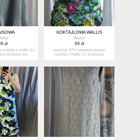
NSOWA
KOKTAJLOWA WALLIS
elur
Welur
9 zł
59 zł
 rozmiar z metki: m l
materiał: 97% bawełna,elastan
zić wymiary! wy...
rozmiar z metki: 12 40 proszę
sprawdzi...