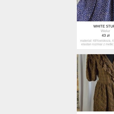
WHITE STU
Welur
43 zł
materiał: 48%wiskoza, 
elastan rozmiar z metki: