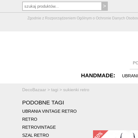
Zgodnie z Rozporządzeniem Ogólnym o Ochronie Danych Osobowych 
P
HANDMADE:
UBRAN
DecoBazaar
>
tagi
>
sukienki retro
PODOBNE TAGI
UBRANIA VINTAGE RETRO
RETRO
RETROVINTAGE
SZAL RETRO