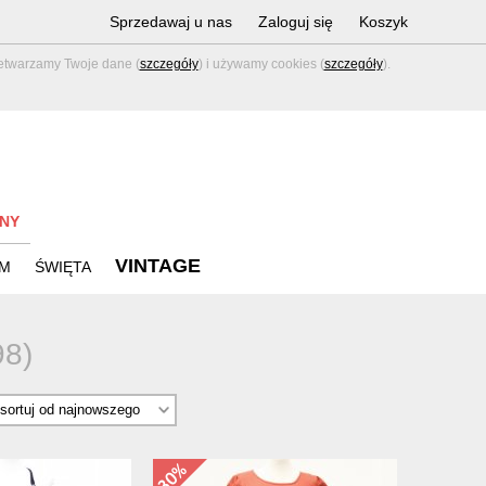
Sprzedawaj u nas
Zaloguj się
Koszyk
zetwarzamy Twoje dane (
szczegóły
) i używamy cookies (
szczegóły
).
NY
VINTAGE
M
ŚWIĘTA
98)