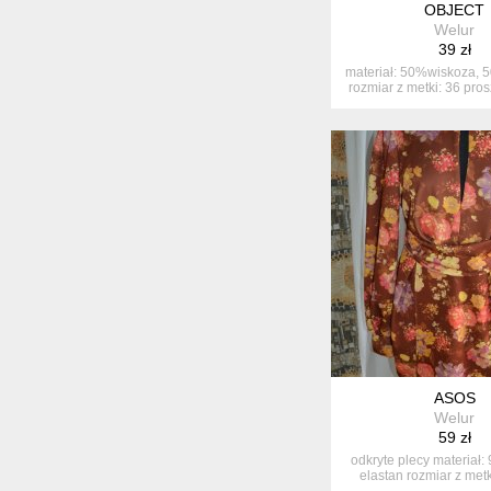
OBJECT
Welur
39 zł
materiał: 50%wiskoza, 
rozmiar z metki: 36 pros
ASOS
Welur
59 zł
odkryte plecy materiał:
elastan rozmiar z metki