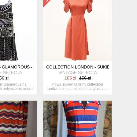
S GLAMOROUS - SUKIENKA KOKTAJLOWA
COLLECTION LONDON - SUKIENKA RETRO
E SELECTA
VINTAGE SELECTA
56 zł
105 zł
150 zł
my glamorous,na
nowa sukienka firmy collection
polyester rozmiar l
london rozmiar l-xl kolor: ceglasta c...
an ...