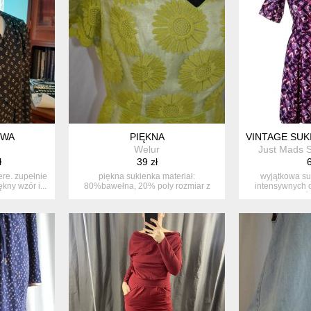
OWA
PIĘKNA
VINTAGE SU
Welur
Just Mads 
ł
39 zł
6
re. zupełnie
piękna sukienka materiał:
wyjątkowa su
kny wzór i...
80%bawełna, 20% poly rozmiar z
intensywnych o
metki: ...
róż