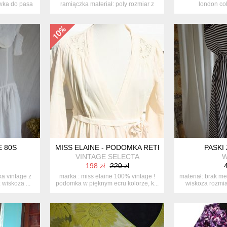
wka do pasa
ramiączka materiał: poly rozmiar z
london col
me...
pomar
E 80S
MISS ELAINE - PODOMKA RETRO VINTAGE
PASKI
VINTAGE SELECTA
W
198 zł
220 zł
4
ka vintage z
marka : miss elaine 100% vintage !
materiał: brak m
 wiskoza ...
podomka w pięknym ecru kolorze, k...
wiskoza rozmiar