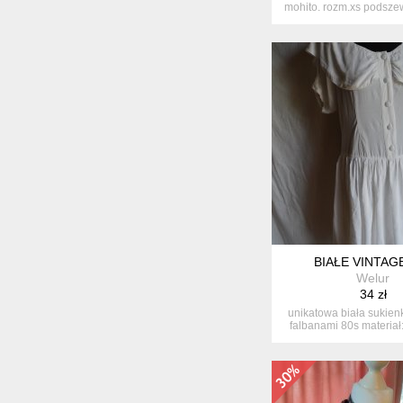
mohito. rozm.xs podsze
...
BIAŁE VINTAG
Welur
34 zł
unikatowa biała sukien
falbanami 80s materiał: