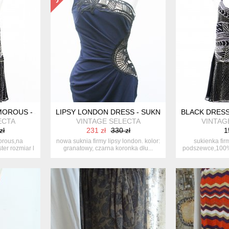
MOROUS - SUKIENKA KOKTAJLOWA
LIPSY LONDON DRESS - SUKNIA WIECZOROWA
BLACK DRES
ECTA
VINTAGE SELECTA
VINTAG
zł
231 zł
330 zł
1
orous,na
nowa suknia firmy lipsy london. kolor:
sukienka fir
er rozmiar l
granatowy, czarna koronka dłu...
podszewce,100% 
st