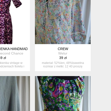
KIENKA HANDMADE W GEOMETRYCZNY FIOLETOWY WZÓR
CREW
Second Chance
Welur
9 zł
39 zł
kienka vintage w
materiał: 52%len, 48%bawełna
dcieniach fioletu i
rozmiar z metki: 12 40 proszę
u. g...
sprawdzić...