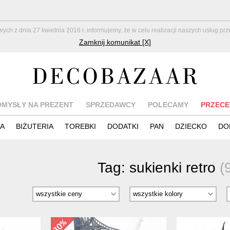
z dnia 27 kwietnia 2016 r. informujemy, że w celu realizacji naszych usług pr
Zamknij komunikat [X]
OMYSŁY NA PREZENT
SPRZEDAWCY
POLECAMY
PRZECE
IA
BIŻUTERIA
TOREBKI
DODATKI
PAN
DZIECKO
DO
Tag:
sukienki retro
(