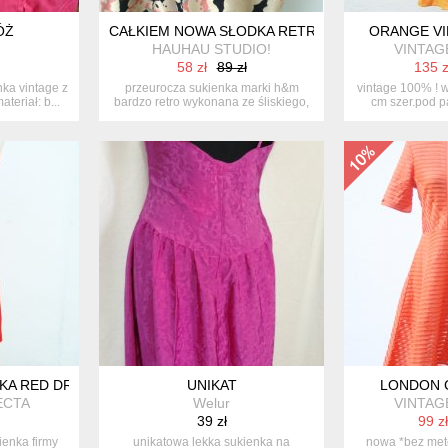
ÓŻ
CAŁKIEM NOWA SŁODKA RETRO
ORANGE VI
HAUHAU STUDIO!
VINTAG
58 zł
89 zł
135 z
ka vintage z
przeurocza sukienka marki h&m
vintage 100% ! w
eriał: b...
bardzo retro wykonana ze śliskiego,
cm szer.pod pa
wyt...
KA RED DRESS 34 MOHITO
UNIKAT
LONDON 
ECTA
Welur
VINTAG
39 zł
99 zł
enka firmy
unikatowa lekka sukienka na
nowa *bez mete