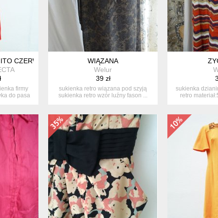
HITO CZERWONA SUKIENKA
WIĄZANA
ZY
ECTA
Welur
W
ł
39 zł
3
enka firmy
sukienka retro wiązana pod szyją
sukienka dziani
wka do pasa
sukienka retro wzór luźny fason ...
retro materiał