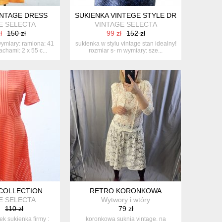
NTAGE DRESS
SUKIENKA VINTEGE STYLE DRESS
E SELECTA
VINTAGE SELECTA
ł
150 zł
99 zł
152 zł
ymiary: ramiona: 41
sukienka w stylu vintage stan idealny!
chami: 2 x 55 c...
rozmiar s- m wymiary: sze...
COLLECTION
RETRO KORONKOWA
E SELECTA
Wytwory i wtóry
110 zł
79 zł
k sukienka firmy :
koronkowa suknia vintage. na