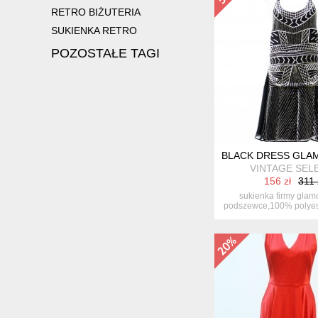
RETRO BIŻUTERIA
SUKIENKA RETRO
POZOSTAŁE TAGI
BLACK DRESS GLA
VINTAGE SEL
156 zł
311 
sukienka firmy glam
podszewce,100% polyest
stan ...