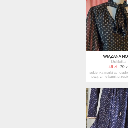
WIĄZANA N
DeBetta
49 zł
70 z
sukienka marki atmosphe
nową, z metkami. przepię