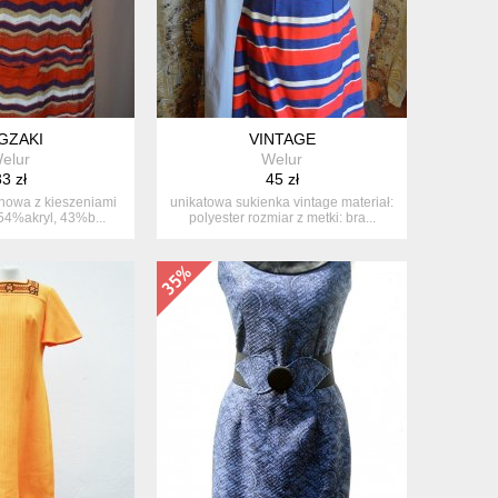
GZAKI
VINTAGE
elur
Welur
3 zł
45 zł
nowa z kieszeniami
unikatowa sukienka vintage materiał:
:54%akryl, 43%b...
polyester rozmiar z metki: bra...