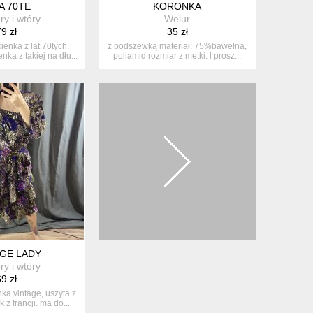
A 70TE
KORONKA
y i wtóry
Welur
9 zł
35 zł
ienka z lat 70tych.
z podszewką materiał: 75%bawełna,
nka z takiej na dłu...
poliamid rozmiar z metki: l prosz...
AGE LADY
y i wtóry
9 zł
ka vintage, uszyta z
 z francji. ma do...