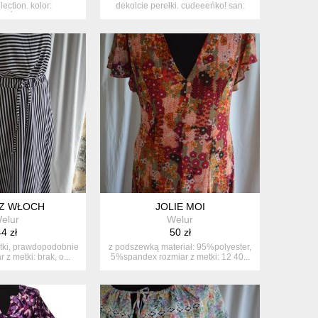
lection. kolor:
dekolcie perełki. cudeeeńko! san:
ańczo...
bdb ...
 Z WŁOCH
JOLIE MOI
elur
Welur
4 zł
50 zł
etki, prawdopodobnie
z podszewką materiał: 95%polyester,
 z metki: brak, o...
5%spandex rozmiar z metki: 12 40...