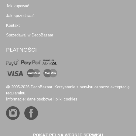
Jak kupować
Jak sprzedawać
Kontakt
Sprzedawaj w DecoBazaar
PŁATNOŚCI
@ 2005-2026 DecoBazaar. Korzystanie z serwisu oznacza akceptację
regulaminu.
Informacje:
dane osobowe
i
pliki cookies
POKAŻ PEŁNĄ WERSJĘ SERWISU