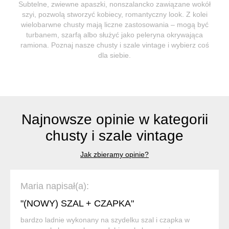
Subtelne, zwiewne apaszki, nonszalancko zawiązane wokół
szyi, pozwolą stworzyć kobiecy, romantyczny look. Z kolei
wielobarwne chusty mają liczne zastosowania – mogą być
turbanem, szarfą albo służyć jako peleryna okrywająca
ramiona. Poznaj nasze chusty i szale vintage i wybierz coś
dla siebie.
Najnowsze opinie w kategorii
chusty i szale vintage
Jak zbieramy opinie?
Maria napisał(a):
"(NOWY) SZAL + CZAPKA"
bardzo ladnie wykonany na szydelku szal i czapka w