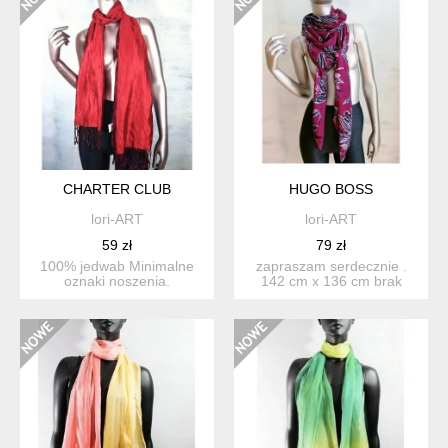
CHARTER CLUB
HUGO BOSS
lori-ART
lori-ART
59 zł
79 zł
100% jedwab Minimalne
zapraszam serdecznie .
oznaki noszenia.
142 cm x 136 cm brak
metki ze składem - tkani...