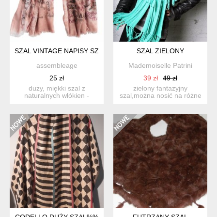
SZAL VINTAGE NAPISY SZALIK APASZKA CHUSTA BAWEŁNA W
SZAL ZIELONY
assembleage
Mademoiselle Patrini
25 zł
39 zł
49 zł
duży, miękki szal z
zielony fantazyjny
naturalnych włókien -
szal,można nosić na różne
bawełny i wiskozy - w
sposoby,stan bardzo
różnor...
dobry...
CODELLO DUŻY SZAL%%
FUTRZANY SZAL