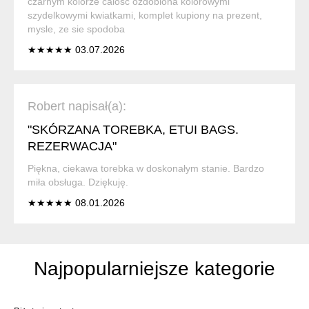
czarnym kolorze calosc ozdobiona kolorowymi
szydelkowymi kwiatkami, komplet kupiony na prezent,
mysle, ze sie spodoba
★★★★★ 03.07.2026
Robert napisał(a):
"SKÓRZANA TOREBKA, ETUI BAGS.
REZERWACJA"
Piękna, ciekawa torebka w doskonałym stanie. Bardzo
miła obsługa. Dziękuję.
★★★★★ 08.01.2026
Najpopularniejsze kategorie