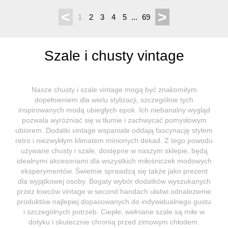
<
>
1
2
3
4
5
...
69
Szale i chusty vintage
Nasze chusty i szale vintage mogą być znakomitym
dopełnieniem dla wielu stylizacji, szczególnie tych
inspirowanych modą ubiegłych epok. Ich niebanalny wygląd
pozwala wyróżniać się w tłumie i zachwycać pomysłowym
ubiorem. Dodatki vintage wspaniale oddają fascynację stylem
retro i niezwykłym klimatem minionych dekad. Z tego powodu
używane chusty i szale, dostępne w naszym sklepie, będą
idealnymi akcesoriami dla wszystkich miłośniczek modowych
eksperymentów. Świetnie sprawdzą się także jako prezent
dla wyjątkowej osoby. Bogaty wybór dodatków wyszukanych
przez łowców vintage w second handach ułatwi odnalezienie
produktów najlepiej dopasowanych do indywidualnego gustu
i szczególnych potrzeb. Ciepłe, wełniane szale są miłe w
dotyku i skutecznie chronią przed zimowym chłodem.