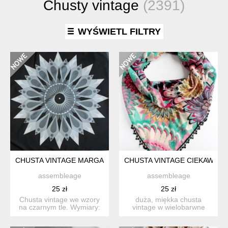
Chusty vintage
(2391)
WYŚWIETL FILTRY
CHUSTA VINTAGE MARGARET TEXTOR
CHUSTA VINTAGE CIEKAWE W
assembleage
assembleage
25 zł
25 zł
Chusta vintage we wzory
duża, miękka chusta
na czarnym tle. Wymiary:
vintage w wielobarwne
68x88 cm
kwiatowe wzory. uroku
dodaje...