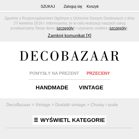
SZUKAJ
Zaloguj się
Koszyk
Zgodnie z Rozporządzeniem Ogólnym o Ochronie Danych Osobowych z dnia
27 kwietnia 2016 r. informujemy, że w celu realizacji naszych usług
przetwarzamy Twoje dane (
szczegóły
) i używamy cookies (
szczegóły
).
Zamknij komunikat [X]
POMYSŁY NA PREZENT
PRZECENY
HANDMADE
VINTAGE
DecoBazaar
>
Vintage
>
Dodatki vintage
>
Chusty i szale
WYŚWIETL KATEGORIE