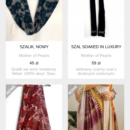
SZALIK, NOWY
SZAL SOAKED IN LUXURY
Mother of Pearls
Mother of Pearls
45 zł
59 zł
Szalik we wzór kwiatowy.
wełniany czarny szal z
Skład: 100% akryl. Stan:
drobnymi srebrnymi
nowy.
cekinami. brak metki ze
skł...