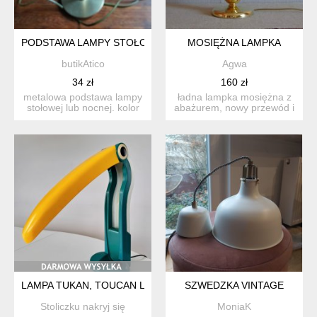
PODSTAWA LAMPY STOŁOWEJ/NOCNEJ
MOSIĘŻNA LAMPKA
butikAtico
Agwa
34 zł
160 zł
metalowa podstawa lampy
ładna lampka mosiężna z
stołowej lub nocnej. kolor
abażurem, nowy przewód i
złoty. stan bardzo ...
oprawka (e14), widocz...
LAMPA TUKAN, TOUCAN LAMP, PROJEKT. H. T. HUANA, LATA 8
SZWEDZKA VINTAGE
Stoliczku nakryj się
MoniaK