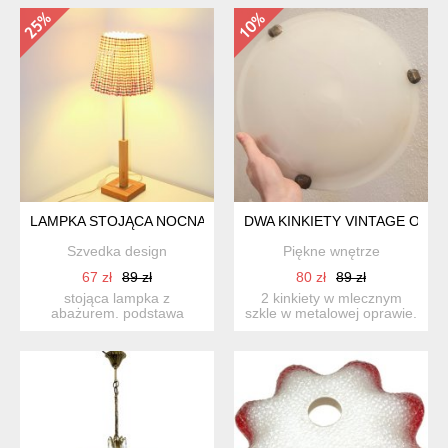
LAMPKA STOJĄCA NOCNA KRATKA
DWA KINKIETY VINTAGE OKR
Szvedka design
Piękne wnętrze
67 zł
89 zł
80 zł
89 zł
stojąca lampka z
2 kinkiety w mlecznym
abażurem. podstawa
szkle w metalowej oprawie.
wykonana z drewna.
średnica 25 cm n...
świetna jako la...