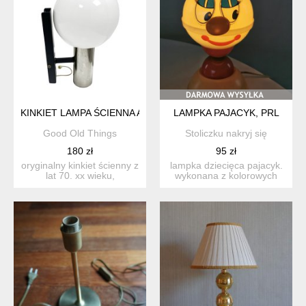
KINKIET LAMPA ŚCIENNA AKA LEUCHTEN LATA 70. KULA SP
LAMPKA PAJACYK, PRL
Good Old Things
Stoliczku nakryj się
180 zł
95 zł
oryginalny kinkiet ścienny z
lampka dziecięca pajacyk.
lat 70. xx wieku,
wykonana z kolorowych
wyprodukowany w
elementów plastikowyc...
niemcze...