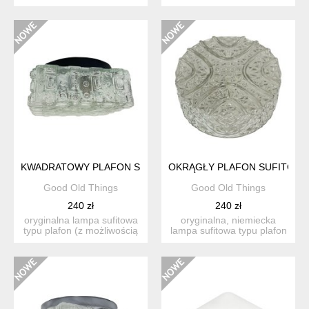
gdzieniegdzie mniej pr...
montażu ściennego ...
KWADRATOWY PLAFON SUFITOWY HILLEBRAND Z LAT 70. 
OKRĄGŁY PLAFON SUFITOWY
Good Old Things
Good Old Things
240 zł
240 zł
oryginalna lampa sufitowa
oryginalna, niemiecka
typu plafon (z możliwością
lampa sufitowa typu plafon
montażu ściennego...
(z możliwością montaż...