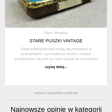
Dom i Wnętrze
STARE PUSZKI VINTAGE
Pasje kolekcjonerskie mogą się przejawiać w
poszukiwaniu i gromadzeniu bardzo różnych
przedmiotów. Są nimi np. stare puszki po rozmaitych
produktach. Któż z nas nie widział w czyjejś piwnicy czy
czytaj dalej...
garażu nieco pordzewiałych puszek wypełnionych jakimiś
...
zobacz wszystkie artykuły
Najnowsze opinie w kategorii