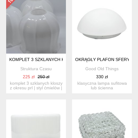
KOMPLET 3 SZKLANYCH KLOSZY Z OKRESU PRL | STYL ĆMIEL
OKRĄGŁY PLAFON SFERYCZNY
Struktura Czasu
Good Old Things
225 zł
250 zł
330 zł
komplet 3 szklanych kloszy
klasyczna lampa sufitowa
z okresu prl | styl ćmielów |
lub ścienna
polam | vinta...
wyprodukowana przez
renomowaną ni...