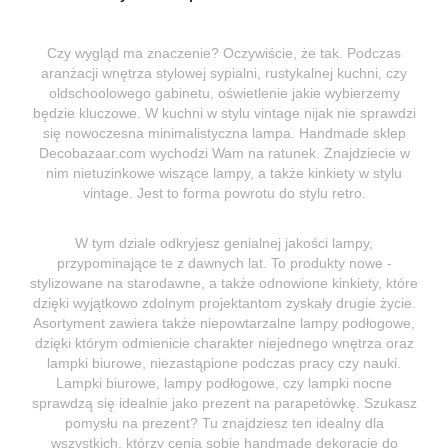
Czy wygląd ma znaczenie? Oczywiście, że tak. Podczas
aranżacji wnętrza stylowej sypialni, rustykalnej kuchni, czy
oldschoolowego gabinetu, oświetlenie jakie wybierzemy
będzie kluczowe. W kuchni w stylu vintage nijak nie sprawdzi
się nowoczesna minimalistyczna lampa. Handmade sklep
Decobazaar.com wychodzi Wam na ratunek. Znajdziecie w
nim nietuzinkowe wiszące lampy, a także kinkiety w stylu
vintage. Jest to forma powrotu do stylu retro.
W tym dziale odkryjesz genialnej jakości lampy,
przypominające te z dawnych lat. To produkty nowe -
stylizowane na starodawne, a także odnowione kinkiety, które
dzięki wyjątkowo zdolnym projektantom zyskały drugie życie.
Asortyment zawiera także niepowtarzalne lampy podłogowe,
dzięki którym odmienicie charakter niejednego wnętrza oraz
lampki biurowe, niezastąpione podczas pracy czy nauki.
Lampki biurowe, lampy podłogowe, czy lampki nocne
sprawdzą się idealnie jako prezent na parapetówkę. Szukasz
pomysłu na prezent? Tu znajdziesz ten idealny dla
wszystkich, którzy cenią sobie handmade dekoracje do