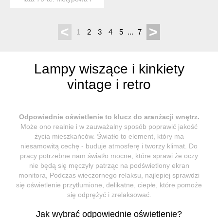
jedyna w swoim ...
<
>
1
2
3
4
5
...
7
Lampy wiszące i kinkiety
vintage i retro
Odpowiednie oświetlenie to klucz do aranżacji wnętrz.
Może ono realnie i w zauważalny sposób poprawić jakość
życia mieszkańców. Światło to element, który ma
niesamowitą cechę - buduje atmosferę i tworzy klimat. Do
pracy potrzebne nam światło mocne, które sprawi że oczy
nie będą się męczyły patrząc na podświetlony ekran
monitora, Podczas wieczornego relaksu, najlepiej sprawdzi
się oświetlenie przytłumione, delikatne, ciepłe, które pomoże
się odprężyć i zrelaksować.
Jak wybrać odpowiednie oświetlenie?