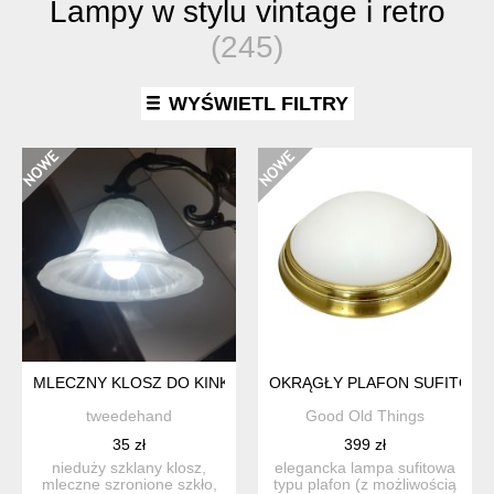
Lampy w stylu vintage i retro
(245)
WYŚWIETL FILTRY
MLECZNY KLOSZ DO KINKIETU LUB LAMPKI
OKRĄGŁY PLAFON SUFITOWY 
tweedehand
Good Old Things
35 zł
399 zł
nieduży szklany klosz,
elegancka lampa sufitowa
mleczne szronione szkło,
typu plafon (z możliwością