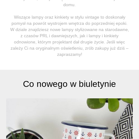
domu.
Wiszące lampy oraz kinkiety w stylu vintage to doskonały
pomysł na powrót wystrojem wnętrza do poprzedniej epoki.
W dziale znajdziesz nowe lampy stylizowane na starodawne,
z czasów PRL i dawniejszych, jak i lampy i kinkiety
odnowione, którym projektant dał drugie życie. Jeśli więc
zależy Ci na oryginalnym oświetleniu, zrób zakupy już dziś –
zapraszamy!
Co nowego w biuletynie