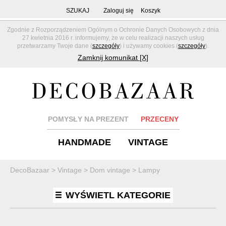
SZUKAJ
Zaloguj się
Koszyk
Zgodnie z Rozporządzeniem Ogólnym o Ochronie Danych Osobowych z dnia
27 kwietnia 2016 r. informujemy, że w celu realizacji naszych usług
przetwarzamy Twoje dane (
szczegóły
) i używamy cookies (
szczegóły
).
Zamknij komunikat [X]
POMYSŁY NA PREZENT
PRZECENY
HANDMADE
VINTAGE
DecoBazaar
>
Vintage
>
Dom vintage
>
Lampy
WYŚWIETL KATEGORIE