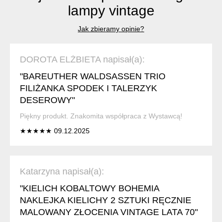
lampy vintage
Jak zbieramy opinie?
DOROTA ELŻBIETA napisał(a):
"BAREUTHER WALDSASSEN TRIO
FILIŻANKA SPODEK I TALERZYK
DESEROWY"
Piękny produkt. Znakomita współpraca z Wystawcą!
★★★★★ 09.12.2025
Katarzyna napisał(a):
"KIELICH KOBALTOWY BOHEMIA
NAKLEJKA KIELICHY 2 SZTUKI RĘCZNIE
MALOWANY ZŁOCENIA VINTAGE LATA 70"