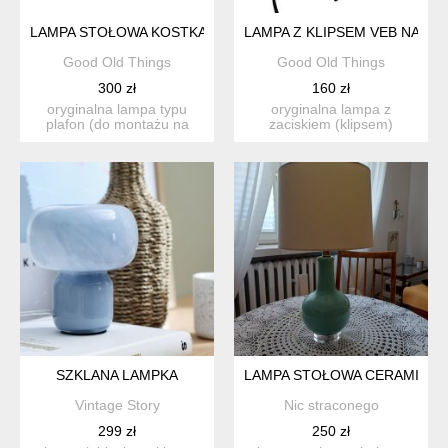
LAMPA STOŁOWA KOSTKA FRANCE REF. T 200 CERAMIKA LAT
LAMPA Z KLIPSEM VEB NARVA
Good Old Things
Good Old Things
300 zł
160 zł
oryginalna lampa typu
oryginalna lampa z
plafon (do montażu na
zaciskiem (klipsem)
suficie lub ścianie jako k...
wyprodukowana w latach
70. xx w...
SZKLANA LAMPKA
LAMPA STOŁOWA CERAMICZ
Vintage Story
Nic straconego
299 zł
250 zł