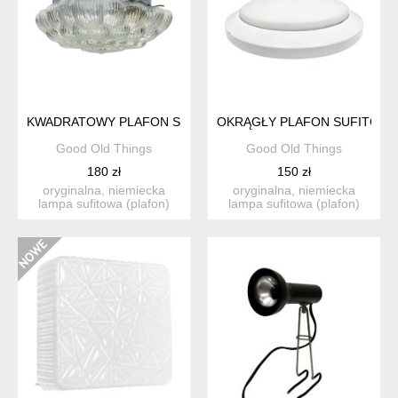
KWADRATOWY PLAFON SUFITOWY BONALUX Z KOŃCA LAT 80
OKRĄGŁY PLAFON SUFITOWY 
Good Old Things
Good Old Things
180 zł
150 zł
oryginalna, niemiecka
oryginalna, niemiecka
lampa sufitowa (plafon)
lampa sufitowa (plafon)
wyprodukowana pod
wyprodukowana w latach
koniec...
8...