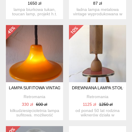
1650 zł
87 zł
lampa biurkowa tukan,
ładna lampa metalowa
toucan lamp, projekt h.t.
vintage wyprodukowana w
huang w latach 80. ...
szwecji. stan zachowani...
LAMPA SUFITOWA VINTAGE
DREWNIANA LAMPA STOŁOWA,
Retromania
Retromania
330 zł
600 zł
1125 zł
1250 zł
kilkudziesięcioletnia lampa
od ponad 50 lat rodzina
sufitowa. możliwość
wiknerów działa w
regulacji wysokości. ...
persåsen, na zachód od
stors...