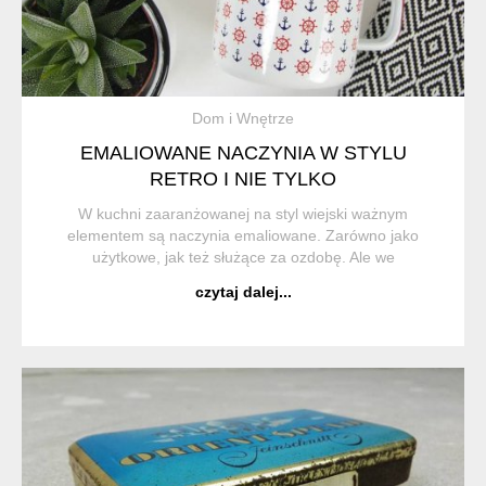
Dom i Wnętrze
EMALIOWANE NACZYNIA W STYLU
RETRO I NIE TYLKO
W kuchni zaaranżowanej na styl wiejski ważnym
elementem są naczynia emaliowane. Zarówno jako
użytkowe, jak też służące za ozdobę. Ale we
współczesnych kuchniach też doskonale się sprawdzają.
czytaj dalej...
Kubki emaliowane zawsze były i są chętnie kupowane, nie
...