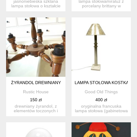
jasnoniebieska szklana
lampa stołowamiraluz z
lampa stołowa o kształcie
porcelany brittany w
grzybka. żarówka d...
kolorze jasnego
turkusu.bi...
ŻYRANDOL DREWNIANY
LAMPA STOŁOWA KOSTKA FRAN
Rustic House
Good Old Things
150 zł
400 zł
drewniany żyrandol, z
oryginalna francuska
elementów toczonych i
lampa stołowa (gabinetowa
lakierowanych. pochodzi z
/ nocna) wyprodukowana
...
...