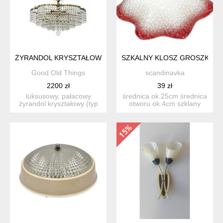
ŻYRANDOL KRYSZTAŁOWY VINTAGE KOSZOWY BAKALOWITS & 
SZKALNY KLOSZ GROSZKOWA
Good Old Things
scandinavka
2200 zł
39 zł
luksusowy, pałacowy
średnica ok.25cm średnica
żyrandol kryształowy (typ
otworu ok.4cm szklany
koszowy) zaprojektowany
...