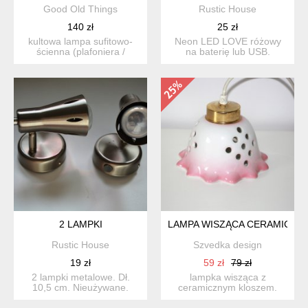
Good Old Things
Rustic House
140 zł
25 zł
kultowa lampa sufitowo-
Neon LED LOVE różowy
ścienna (plafoniera /
na baterię lub USB.
kinkiet) wyprodukowana w
...
2 LAMPKI
LAMPA WISZĄCA CERAMICZN
Rustic House
Szvedka design
19 zł
59 zł
79 zł
2 lampki metalowe. Dł.
lampka wisząca z
10,5 cm. Nieużywane.
ceramicznym kloszem.
typowa lamka wisząca w
szwedzkic...