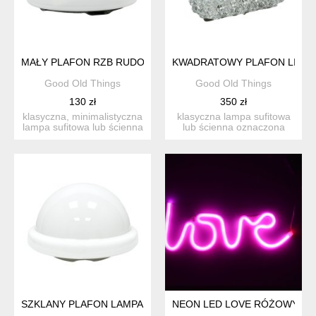
MAŁY PLAFON RZB RUDOLF ZIMMERMANN BAMBERG VINTAG
KWADRATOWY PLAFON LIMBUR
Good Old Things
Good Old Things
130 zł
350 zł
klasyczna, minimalistyczna
klasyczna lampa sufitowa
lampa sufitowa lub ścienna
lub ścienna oznaczona
wyprodukowana pr...
oryginalnym symbolem
mo...
SZKLANY PLAFON LAMPA SUFITOWA PENKO PIEŃSK POLSKA L
NEON LED LOVE RÓŻOWY