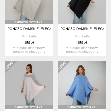
PONCZO DAMSKIE ,ELEGANCKI OTULACZ, KLASYCZNE DAMS
PONCZO DAMSKIE ,ELEGANC
Modibella
Modibella
159 zł
159 zł
to piękne dzianinowe
to piękne dzianinowe
ponczo to niezbędny
ponczo to niezbędny
dodatek w twojej szafie ze
dodatek w twojej szafie ze
wz...
wz...