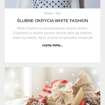
Moda i Styl
ŚLUBNE OKRYCIA WHITE FASHION
White Fashion to ponadczasowe okrycia ślubne.
Znajdziesz tu dziane ręcznie okrycia takie jak bolerka,
szale czy swetry. Są to okrycia na specjalne okazje jak
ślub, bal czy wesele ale z powodzeniem sprawdzą się na
czytaj dalej...
co dzień do zwiewnej sukien...