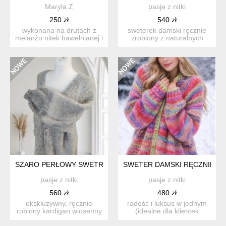
Maryla Z
pasje z nitki
250 zł
540 zł
wykonana na drutach z
sweterek damski ręcznie
melanżu nitek bawełnianej i
zrobiony z naturalnych
lnianej wykończenia ...
włókien merynos i kid s...
SZARO PERŁOWY SWETR ROZPINANY
SWETER DAMSKI RĘCZNIE Z
pasje z nitki
pasje z nitki
560 zł
480 zł
ekskluzywny, ręcznie
radość i luksus w jednym
robiony kardigan wiosenny
(idealne dla klientek
– dotyk luksusu opis: ...
szukających koloru) ty...