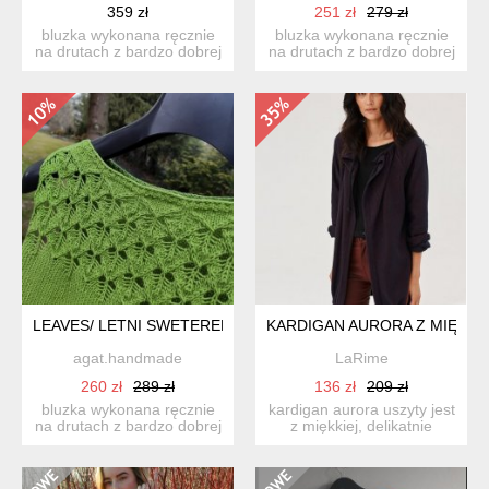
359 zł
251 zł
279 zł
bluzka wykonana ręcznie
bluzka wykonana ręcznie
na drutach z bardzo dobrej
na drutach z bardzo dobrej
jakości mieszanki b...
jakości mieszanki b...
LEAVES/ LETNI SWETEREK
KARDIGAN AURORA Z MIĘCIUT
agat.handmade
LaRime
260 zł
289 zł
136 zł
209 zł
bluzka wykonana ręcznie
kardigan aurora uszyty jest
na drutach z bardzo dobrej
z miękkiej, delikatnie
jakości mieszanki b...
strukturalnej dzian...