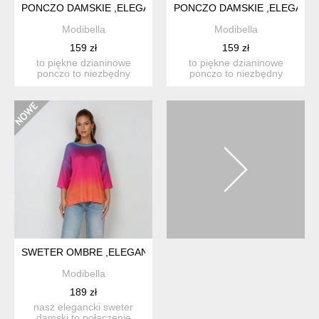
PONCZO DAMSKIE ,ELEGANCKI OTULACZ, KLASYCZNE DAMS
PONCZO DAMSKIE ,ELEGANC
Modibella
Modibella
159 zł
159 zł
to piękne dzianinowe
to piękne dzianinowe
ponczo to niezbędny
ponczo to niezbędny
dodatek w twojej szafie ze
dodatek w twojej szafie ze
wz...
wz...
SWETER OMBRE ,ELEGANCKI KARDIGAN DAMSKI
Modibella
189 zł
nasz elegancki sweter
damski to połączenie