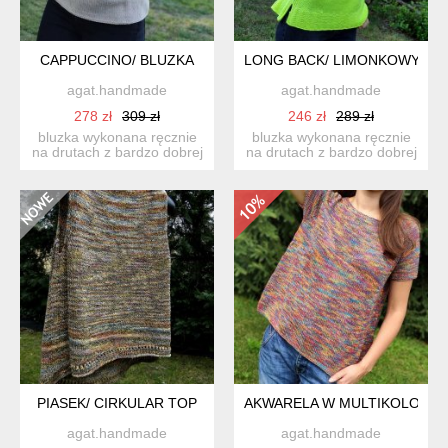
CAPPUCCINO/ BLUZKA
LONG BACK/ LIMONKOWY NE
agat.handmade
agat.handmade
278 zł
309 zł
246 zł
289 zł
bluzka wykonana ręcznie
bluzka wykonana ręcznie
na drutach z bardzo dobrej
na drutach z bardzo dobrej
jakości mieszanki b...
jakości mieszanki b...
PIASEK/ CIRKULAR TOP
AKWARELA W MULTIKOLORZE
agat.handmade
agat.handmade