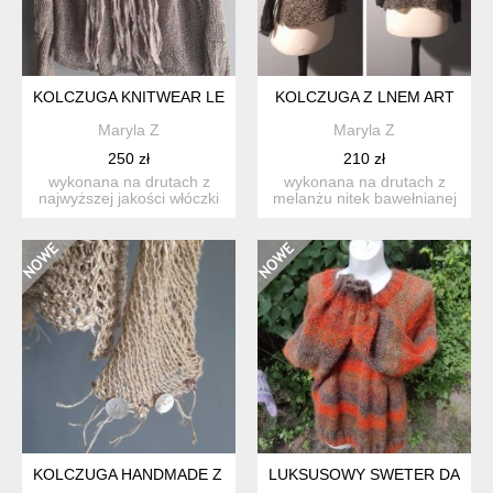
KOLCZUGA KNITWEAR LEN HANDMADE
KOLCZUGA Z LNEM ART
Maryla Z
Maryla Z
250 zł
210 zł
wykonana na drutach z
wykonana na drutach z
najwyższej jakości włóczki
melanżu nitek bawełnianej
melanż nitek len wisk...
lnianej i wiskozowej w...
KOLCZUGA HANDMADE Z LNEM
LUKSUSOWY SWETER DAMSK