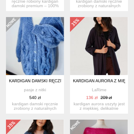
ręcznie robiony kardigan
kardigan damski ręcznie
damski premium – 100%
zrobiony z naturalnych
naturalne włókna | od...
włókien merino, kaszmir...
KARDIGAN DAMSKI RĘCZNIE ZROBIONY
KARDIGAN AURORA Z MIĘCIUT
pasje z nitki
LaRime
540 zł
136 zł
209 zł
kardigan damski ręcznie
kardigan aurora uszyty jest
zrobiony z naturalnych
z miękkiej, delikatnie
włókien angory alpaki i...
strukturalnej dzian...