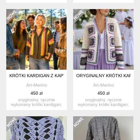
???? opis: czy można po...
miękki (włóczka akrylowa...
KRÓTKI KARDIGAN Z KAPTUREM
ORYGINALNY KRÓTKI KARDI
Art-Merino
Art-Merino
450 zł
450 zł
oryginalny, ręcznie
oryginalny, ręcznie
wykonany krótki kardigan;
wykonany krótki kardigan;
miękki (włóczka akrylowa...
miękki (włóczka akrylowa...