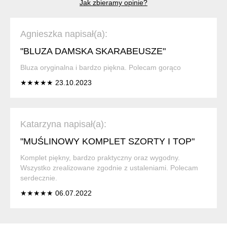
Jak zbieramy opinie?
Agnieszka napisał(a):
"BLUZA DAMSKA SKARABEUSZE"
Bluza oryginalna i bardzo piękna. Polecam gorąco
★★★★★ 23.10.2023
Katarzyna napisał(a):
"MUŚLINOWY KOMPLET SZORTY I TOP"
Komplet piękny, bardzo praktyczny oraz wygodny.
Wszystko zrealizowane zgodnie z ustaleniami. Polecam
serdecznie.
★★★★★ 06.07.2022