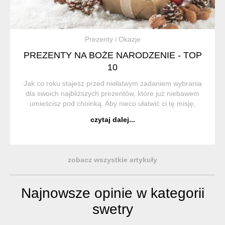
Prezenty i Okazje
PREZENTY NA BOŻE NARODZENIE - TOP
10
Jak co roku stajesz przed niełatwym zadaniem wybrania
dla swoich najbliższych prezentów, które już niebawem
umieścisz pod choinką. Aby nieco ułatwić ci tę misję,
przygotowaliśmy zestawienie podarunków, których
czytaj dalej...
popularność nie maleje. Postaw na sprawd...
zobacz wszystkie artykuły
Najnowsze opinie w kategorii
swetry