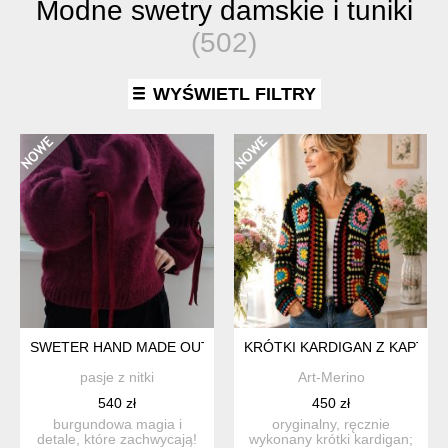
Modne swetry damskie i tuniki
(502)
WYŚWIETL FILTRY
SWETER HAND MADE OUTFITTERS
KRÓTKI KARDIGAN Z KAPTU
pasje z nitki
Art-Merino
540 zł
450 zł
burgundowa magia i
oryginalny, ręcznie
detale, które zachwycają!
wykonany krótki kardigan;