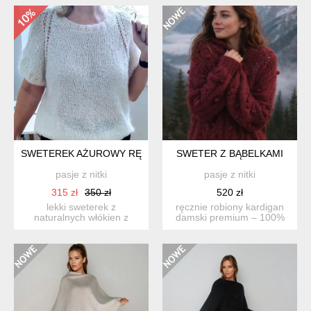
SWETEREK AŻUROWY RĘCZNIE ZROBIONY
SWETER Z BĄBELKAMI
pasje z nitki
pasje z nitki
315 zł
350 zł
520 zł
lekki sweterek z
ręcznie robiony kardigan
naturalnych włókien z
damski premium – 100%
odrobiną błysku i ażurem
naturalne włókna | głęb...
na ręk...