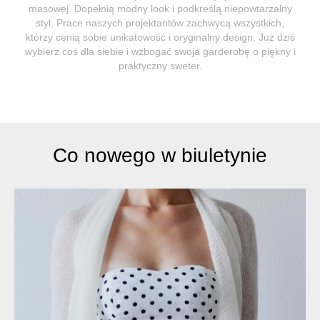
masowej. Dopełnią modny look i podkreślą niepowtarzalny
styl. Prace naszych projektantów zachwycą wszystkich,
którzy cenią sobie unikatowość i oryginalny design. Już dziś
wybierz coś dla siebie i wzbogać swoja garderobę o piękny i
praktyczny sweter.
Co nowego w biuletynie