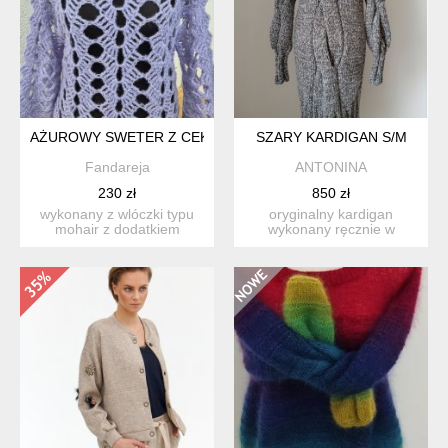
AŻUROWY SWETER Z CEKINAMI
SZARY KARDIGAN S/M
Fandareja
ANTONINA
230 zł
850 zł
wykonany z wlóczki typu
oryginalny kardigan
mohair z dodatkiem
wykonany ręcznie w
malutkich cekinów w
jednym egzemplarzu,
kształc...
rozmiar s/m...