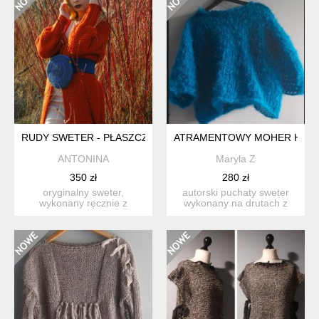
RUDY SWETER - PŁASZCZ S/M
ATRAMENTOWY MOHER HAN
ANTONINA
Maryla Z
350 zł
280 zł
oryginalny sweter,
autorski puchaty sweter
wykonany ręcznie z
wykonany na drutach z
miękkiej włóczki w rudym
najwyższej jakości włócz...
kolor...