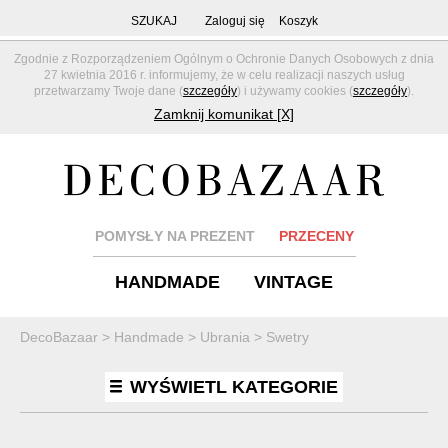
SZUKAJ
Zaloguj się
Koszyk
Zgodnie z Rozporządzeniem Ogólnym o Ochronie Danych Osobowych z dnia
27 kwietnia 2016 r. informujemy, że w celu realizacji naszych usług
przetwarzamy Twoje dane (
szczegóły
) i używamy cookies (
szczegóły
).
Zamknij komunikat [X]
POMYSŁY NA PREZENT
PRZECENY
HANDMADE
VINTAGE
DecoBazaar
>
Handmade
>
Ubrania
>
Swetry
WYŚWIETL KATEGORIE