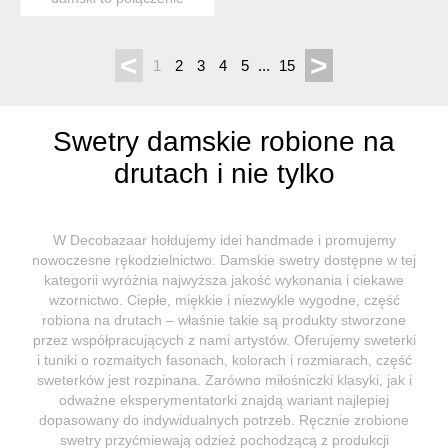
klasyki i wygody idealny
na...
<
>
1
2
3
4
5
...
15
Swetry damskie robione na
drutach i nie tylko
W Decobazaar hołdujemy idei handmade i promujemy
nowoczesne rękodzielnictwo. Damskie swetry dostępne w tej
kategorii wyróżnia najwyższa jakość wykonania i ciekawe
wzornictwo. Ciepłe, miękkie i niezwykle wygodne, część
robiona na drutach – właśnie takie są produkty stworzone
przez współpracujących z nami artystów. Oferujemy sweterki
i tuniki o rozmaitych fasonach, kolorach i rozmiarach, część
sweterków jest rozpinana. Zarówno miłośniczki klasyki, jak i
odważne eksperymentatorki znajdą wariant najlepiej
dopasowany do indywidualnych potrzeb. Ręcznie zrobione
swetry przyćmiewają odzież pochodzącą z produkcji