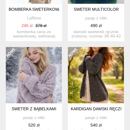
BOMBERKA SWETERKOWA
SWETER MULTICOLOR
LaRime
pasje z nitki
246 zł
379 zł
490 zł
bomberka cana ze
damski sweterek ręcznie
sweterkowej, wełnianej
zrobiony. rozmiar 38-40-42
dzianiny. forma bomberki
lekki jak piórko ...
jest ...
SWETER Z BĄBELKAMI
KARDIGAN DAMSKI RĘCZNIE 
pasje z nitki
pasje z nitki
520 zł
540 zł