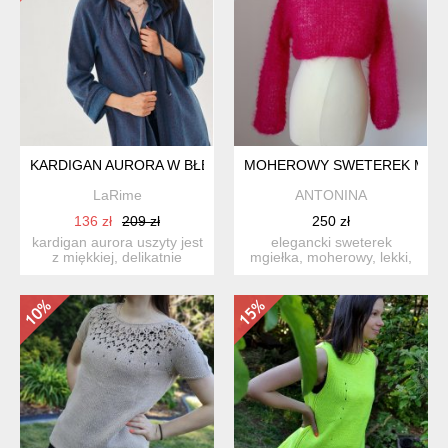
KARDIGAN AURORA W BŁĘKITNYM MELANŻU
MOHEROWY SWETEREK MGIE
LaRime
ANTONINA
136 zł
209 zł
250 zł
kardigan aurora uszyty jest
elegancki sweterek
z miękkiej, delikatnie
mgiełka, moherowy, lekki,
strukturalnej dzian...
miły w dotyku, kolor różo...