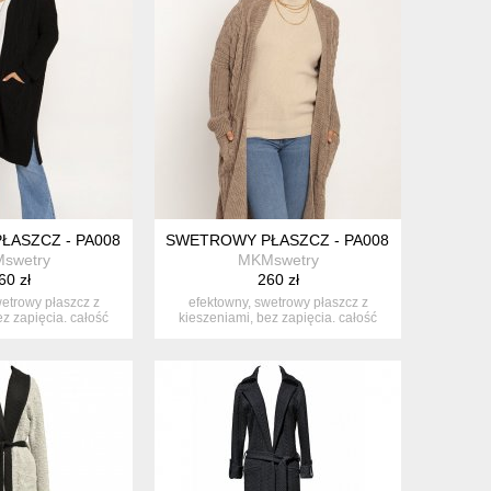
ŁASZCZ - PA008 CZARNY MKM
SWETROWY PŁASZCZ - PA008 MOCCA MKM
swetry
MKMswetry
60 zł
260 zł
wetrowy płaszcz z
efektowny, swetrowy płaszcz z
ez zapięcia. całość
kieszeniami, bez zapięcia. całość
obio...
zdobio...