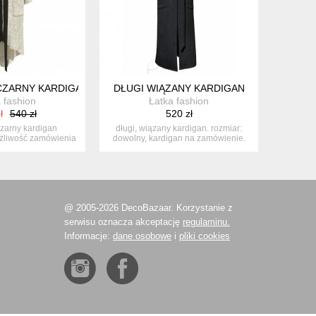
CZARNY KARDIGAN
DŁUGI WIĄZANY KARDIGAN
 fashion
Łatka fashion
ł
540 zł
520 zł
czarny kardigan
długi, wiązany kardigan. rozmiar:
żliwość zamówienia
dowolny, kardigan na zamówienie.
owoln...
z...
@ 2005-2026 DecoBazaar. Korzystanie z
serwisu oznacza akceptację
regulaminu.
Informacje:
dane osobowe
i
pliki cookies