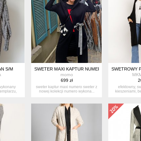
AN S/M
SWETER MAXI KAPTUR NUMERO
SWETROWY P
A
momo
MKM
699 zł
2
 wykonany
sweter kaptur maxi numero sweter z
efektowny, s
emplarzu,
nowej kolekcji numero wykona...
kieszeniami, b
.
zd