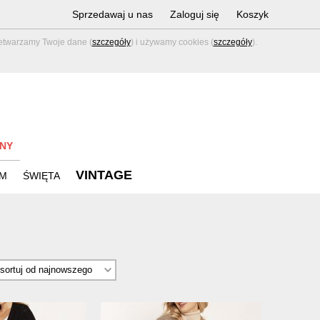
Sprzedawaj u nas
Zaloguj się
Koszyk
zetwarzamy Twoje dane (
szczegóły
) i używamy cookies (
szczegóły
).
NY
VINTAGE
M
ŚWIĘTA