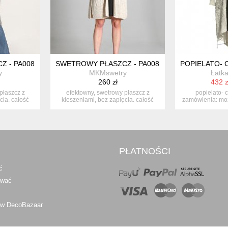
Z - PA008 SZARY MKM
SWETROWY PŁASZCZ - PA008 BEŻ MKM
POPIELATO- 
y
MKMswetry
Łatka
260 zł
432 z
płaszcz z
efektowny, swetrowy płaszcz z
popielato- 
cia. całość
kieszeniami, bez zapięcia. całość
zamówienia: mo
zdobio...
w d
PŁATNOŚCI
ć
awać
 w DecoBazaar