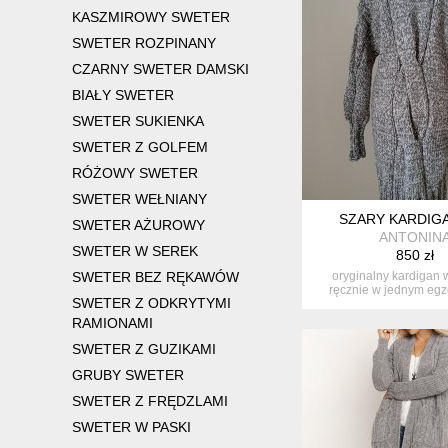
KASZMIROWY SWETER
SWETER ROZPINANY
CZARNY SWETER DAMSKI
BIAŁY SWETER
SWETER SUKIENKA
SWETER Z GOLFEM
RÓŻOWY SWETER
SWETER WEŁNIANY
SZARY KARDIG
SWETER AŻUROWY
ANTONIN
SWETER W SEREK
850 zł
SWETER BEZ RĘKAWÓW
oryginalny kardigan
ręcznie w jednym egz
SWETER Z ODKRYTYMI
rozmiar s/m..
RAMIONAMI
SWETER Z GUZIKAMI
GRUBY SWETER
SWETER Z FRĘDZLAMI
SWETER W PASKI