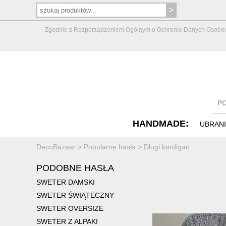
Zgodnie z Rozporządzeniem Ogólnym o Ochronie Danych Osobowych 
P
HANDMADE:
UBRAN
DecoBazaar
>
Popularne hasła
>
Długi kardigan
PODOBNE HASŁA
SWETER DAMSKI
SWETER ŚWIĄTECZNY
SWETER OVERSIZE
SWETER Z ALPAKI