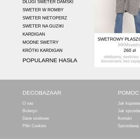
DŁUGI SWETER DAMSKI
SWETER W ROMBY
SWETER NIETOPERZ
SWETER NA GUZIKI
KARDIGAN
SWETROWY PŁASZC
MODNE SWETRY
MKMswetr
KRÓTKI KARDIGAN
260 zł
efektowny, swetrowy 
POPULARNE HASŁA
kieszeniami, bez zapię
zdobio...
DECOBAZAAR
POMOC
O nas
Jak kupowa
Biuletyn
Jak sprzed
Dane osobowe
Kontakt
Pliki Cookies
Sprzedawaj