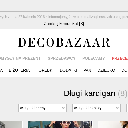
z dnia 27 kwietnia 2016 r. informujemy, że w celu realizacji naszych usług pr
Zamknij komunikat [X]
OMYSŁY NA PREZENT
SPRZEDAWCY
POLECAMY
PRZECE
IA
BIŻUTERIA
TOREBKI
DODATKI
PAN
DZIECKO
DO
Długi kardigan
(8)