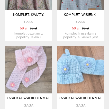
KOMPLET. KWIATY.
KOMPLET. WISIENKI.
GoKa
GoKa
59 zł
65 zł
59 zł
65 zł
komplet uszyłam z
komplecik uszyłam z
popeliny. lekka i
popeliny. sukienka jest
przewiewna idealnie nada
lekka, przewiewna a do
się na na...
teg...
CZAPKA+SZALIK DLA MALUSZKA:)
CZAPKA+SZALIK DLA MALUSZ
GAGA
GAGA