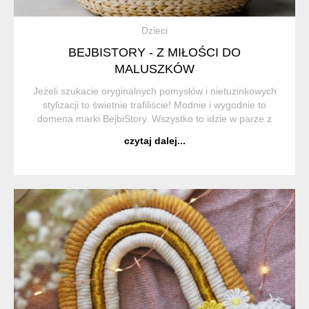
Dzieci
BEJBISTORY - Z MIŁOŚCI DO
MALUSZKÓW
Jeżeli szukacie oryginalnych pomysłów i nietuzinkowych
stylizacji to świetnie trafiliście! Modnie i wygodnie to
domena marki BejbiStory. Wszystko to idzie w parze z
certyfikowanymi materiałami, produkowanymi w Polsce,
czytaj dalej...
dzięki czemu szyte rzeczy s...