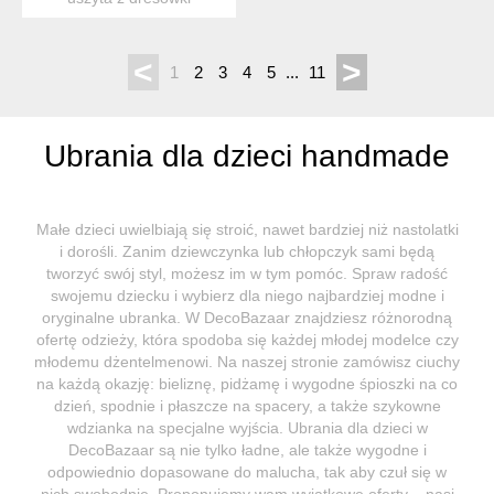
drapanej, z kapturem i ...
<
>
1
2
3
4
5
...
11
Ubrania dla dzieci handmade
Małe dzieci uwielbiają się stroić, nawet bardziej niż nastolatki
i dorośli. Zanim dziewczynka lub chłopczyk sami będą
tworzyć swój styl, możesz im w tym pomóc. Spraw radość
swojemu dziecku i wybierz dla niego najbardziej modne i
oryginalne ubranka. W DecoBazaar znajdziesz różnorodną
ofertę odzieży, która spodoba się każdej młodej modelce czy
młodemu dżentelmenowi. Na naszej stronie zamówisz ciuchy
na każdą okazję: bieliznę, pidżamę i wygodne śpioszki na co
dzień, spodnie i płaszcze na spacery, a także szykowne
wdzianka na specjalne wyjścia. Ubrania dla dzieci w
DecoBazaar są nie tylko ładne, ale także wygodne i
odpowiednio dopasowane do malucha, tak aby czuł się w
nich swobodnie. Proponujemy wam wyjątkowe oferty – nasi