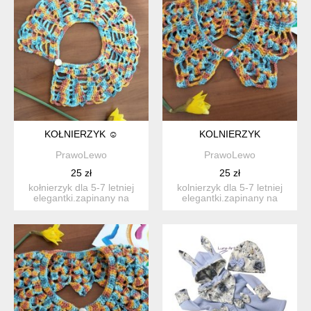
KOŁNIERZYK ☺️
KOLNIERZYK
PrawoLewo
PrawoLewo
25 zł
25 zł
kołnierzyk dla 5-7 letniej
kolnierzyk dla 5-7 letniej
elegantki.zapinany na
elegantki.zapinany na
guziczek. moze być wy...
guziczek. moze byś wy...