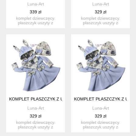
Luna-Art
Luna-Art
339 zł
329 zł
komplet dziewczęcy.
komplet dziewczęcy.
płaszczyk uszyty z
płaszczyk uszyty z
dresówki drapanej, z
dresówki drapanej, z
kapture...
kapture...
KOMPLET PŁASZCZYK Z USZAMI ORAZ CZAPKA I CHUSTKA R.
KOMPLET PŁASZCZYK Z USZAM
Luna-Art
Luna-Art
329 zł
329 zł
komplet dziewczęcy.
komplet dziewczęcy.
płaszczyk uszyty z
płaszczyk uszyty z
dresówki drapanej, z
dresówki drapanej, z
kapture...
kapture...