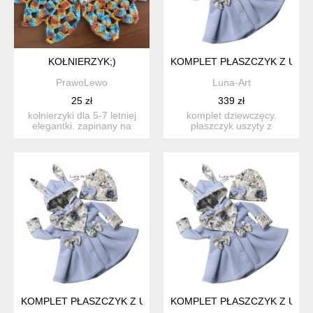
KOŁNIERZYK;)
KOMPLET PŁASZCZYK Z USZAM
PrawoLewo
Luna-Art
25 zł
339 zł
kołnierzyki dla 5-7 letniej
komplet dziewczęcy.
elegantki. zapinany na
płaszczyk uszyty z
guziczek. moze byś ...
dresówki drapanej, z
kapture...
KOMPLET PŁASZCZYK Z USZAMI ORAZ CZAPKA I CHUSTKA R.
KOMPLET PŁASZCZYK Z USZAM