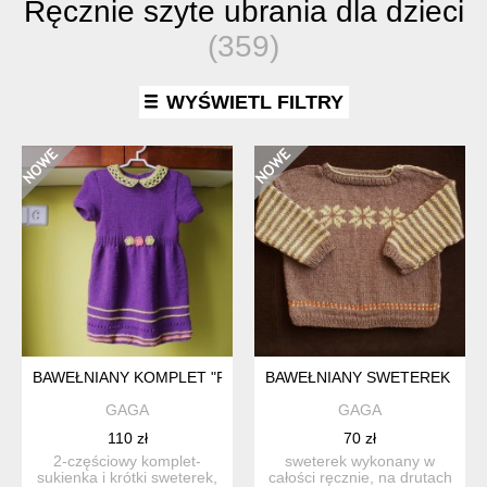
Ręcznie szyte ubrania dla dzieci
(359)
WYŚWIETL FILTRY
BAWEŁNIANY KOMPLET "FIOLETOWY"
BAWEŁNIANY SWETEREK "GW
GAGA
GAGA
110 zł
70 zł
2-częściowy komplet-
sweterek wykonany w
sukienka i krótki sweterek,
całości ręcznie, na drutach