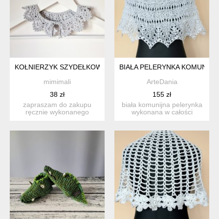
KOŁNIERZYK SZYDEŁKOWY DLA DZIEWCZYNKI
BIAŁA PELERYNKA KOMUNIJN
mimimali
ArteDania
38 zł
155 zł
zapraszam do zakupu
biała komunijna pelerynka
ręcznie wykonanego
wykonana w całości
kołnierzyka w kolorze
ręcznie na drutach z przy...
szarym. ...