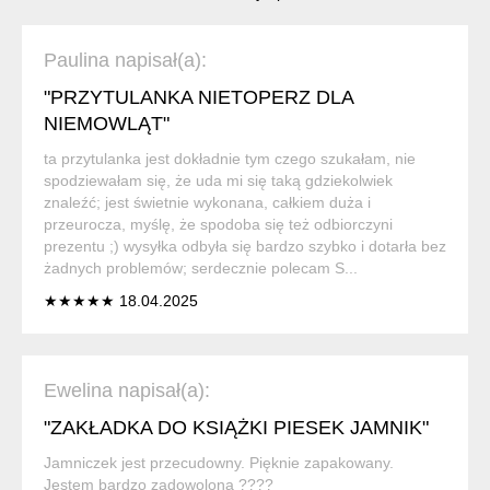
Paulina napisał(a):
"PRZYTULANKA NIETOPERZ DLA
NIEMOWLĄT"
ta przytulanka jest dokładnie tym czego szukałam, nie
spodziewałam się, że uda mi się taką gdziekolwiek
znaleźć; jest świetnie wykonana, całkiem duża i
przeurocza, myślę, że spodoba się też odbiorczyni
prezentu ;) wysyłka odbyła się bardzo szybko i dotarła bez
żadnych problemów; serdecznie polecam S...
★★★★★ 18.04.2025
Ewelina napisał(a):
"ZAKŁADKA DO KSIĄŻKI PIESEK JAMNIK"
Jamniczek jest przecudowny. Pięknie zapakowany.
Jestem bardzo zadowolona ????