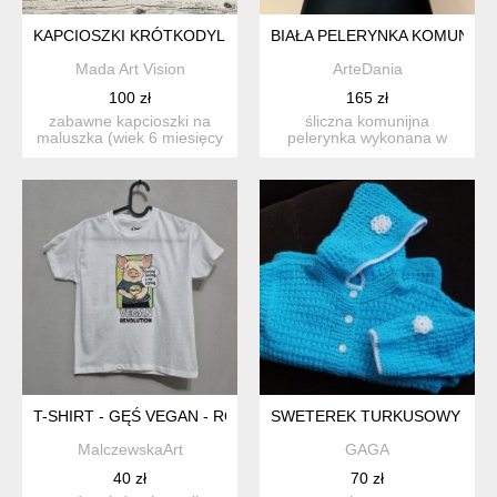
KAPCIOSZKI KRÓTKODYLKI
BIAŁA PELERYNKA KOMUNIJNA
Mada Art Vision
ArteDania
100 zł
165 zł
zabawne kapcioszki na
śliczna komunijna
maluszka (wiek 6 miesięcy
pelerynka wykonana w
do roku). wykonane z ...
całości ręcznie z
wyjątkowej ja...
T-SHIRT - GĘŚ VEGAN - ROZM. 116 (DZIECIĘCA)
SWETEREK TURKUSOWY KAP
MalczewskaArt
GAGA
40 zł
70 zł