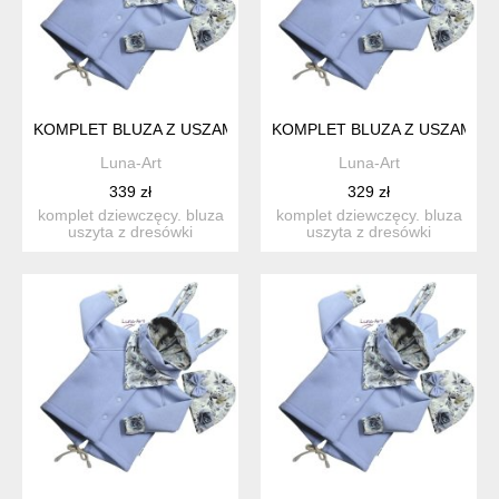
KOMPLET BLUZA Z USZAMI ORAZ CZAPKA I CHUSTKA R.128/1
KOMPLET BLUZA Z USZAMI OR
Luna-Art
Luna-Art
339 zł
329 zł
komplet dziewczęcy. bluza
komplet dziewczęcy. bluza
uszyta z dresówki
uszyta z dresówki
drapanej, z kapturem i ...
drapanej, z kapturem i ...