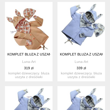
KOMPLET BLUZA Z USZAMI ORAZ CZAPKA I CHUSTKA R.80/86
KOMPLET BLUZA Z USZAMI OR
Luna-Art
Luna-Art
319 zł
339 zł
komplet dziewczęcy. bluza
komplet dziewczęcy. bluza
uszyta z dresówki
uszyta z dresówki
drapanej, z kapturem i ...
drapanej, z kapturem i ...