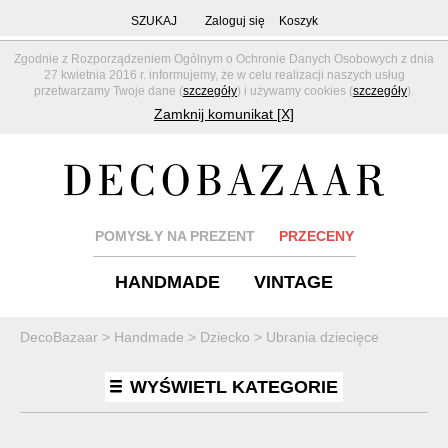
SZUKAJ
Zaloguj się
Koszyk
Zgodnie z Rozporządzeniem Ogólnym o Ochronie Danych Osobowych z dnia
27 kwietnia 2016 r. informujemy, że w celu realizacji naszych usług
przetwarzamy Twoje dane (
szczegóły
) i używamy cookies (
szczegóły
).
Zamknij komunikat [X]
POMYSŁY NA PREZENT
PRZECENY
HANDMADE
VINTAGE
DecoBazaar
>
Handmade
>
Dziecko
>
Ubrania dziecięce
WYŚWIETL KATEGORIE