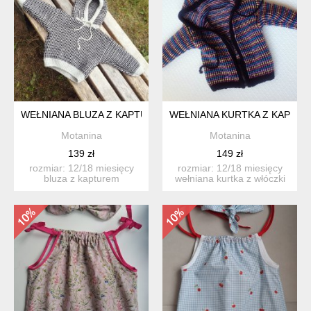
WEŁNIANA BLUZA Z KAPTUREM
WEŁNIANA KURTKA Z KAPTU
Motanina
Motanina
139 zł
149 zł
rozmiar: 12/18 miesięcy
rozmiar: 12/18 miesięcy
bluza z kapturem
wełniana kurtka z włóczki
wykonana z dobrej
akrylowej z kap...
jakości...