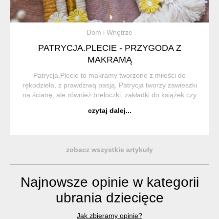
Dom i Wnętrze
PATRYCJA.PLECIE - PRZYGODA Z
MAKRAMĄ
Patrycja.Plecie to makramy tworzone z miłości do
rękodzieła, z prawdziwą pasją. Patrycja tworzy zawieszki
na ścianę, ale również breloczki, zakładki do książek czy
wianki na głowę. Każdy produkt jest starannie
czytaj dalej...
dopracowany i wykończony z należytą czuł...
zobacz wszystkie artykuły
Najnowsze opinie w kategorii
ubrania dziecięce
Jak zbieramy opinie?