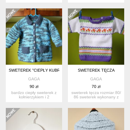
wykonane ręcznie, na ...
i na szydełku z mięciu...
SWETEREK "CIEPŁY KUBRACZEK"
SWETEREK TĘCZA
GAGA
GAGA
90 zł
70 zł
bardzo ciepły sweterek z
sweterek tęcza rozmiar:80/
kołnierzykiem i 2
86 sweterek wykonany z
kieszeniami.wykonany
miękkiej włó...
ręczni...