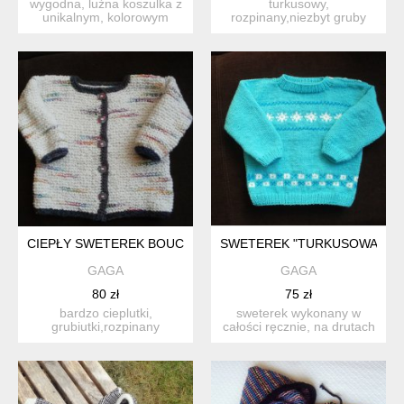
wygodna, luźna koszulka z
turkusowy,
unikalnym, kolorowym
rozpinany,niezbyt gruby
nadrukiem przedstawiają...
sweterek z kapturkiem z 2
kieszon...
CIEPŁY SWETEREK BOUCLE
SWETEREK "TURKUSOWA FAN
GAGA
GAGA
80 zł
75 zł
bardzo cieplutki,
sweterek wykonany w
grubiutki,rozpinany
całości ręcznie, na drutach
sweterek - ciut rozszerzany
z mięciutkiej włóczki ...
ku d...