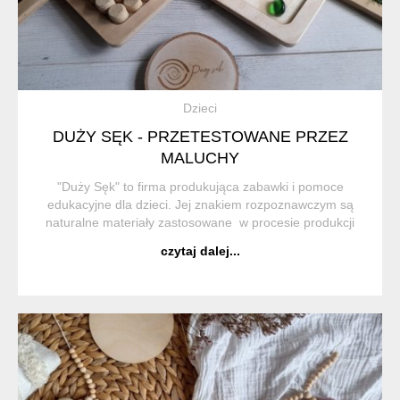
Dzieci
DUŻY SĘK - PRZETESTOWANE PRZEZ
MALUCHY
"Duży Sęk" to firma produkująca zabawki i pomoce
edukacyjne dla dzieci. Jej znakiem rozpoznawczym są
naturalne materiały zastosowane w procesie produkcji
oraz dbałość o najwyższą jakość wykonania. Wszystkie
czytaj dalej...
projekty powstają "we ...