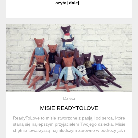
czytaj dalej...
maszynę do szycia - to była błyskaw...
Dzieci
MISIE READYTOLOVE
ReadyToLove to misie stworzone z pasją i od serca, które
staną się najlepszym przyjacielem Twojego dziecka. Misie
chętnie towarzyszą najmłodszym zarówno w podróży jak i
w domowym zaciszu. Każdy miś jest ręcznie uszyty z