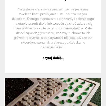
Na wstępie chcemy zaznaczyć, że nie jesteśmy
zwolennikami przebijania uszu bardzo małym
dzieciom. Dlatego stanowczo odradzamy robienia tego
na etapie przedszkola lub wcześniej, choć zdarza się
nam widzieć przebite uszy już u niemowlaków. Małe
dzieci są w ciągłym ruchu, zabawy ruchowe to ich
główna rozrywka, a ta aktywność nie jest jeszcze tak
skoordynowana jak u starszego dziecka i o
naderwanie uc...
czytaj dalej...