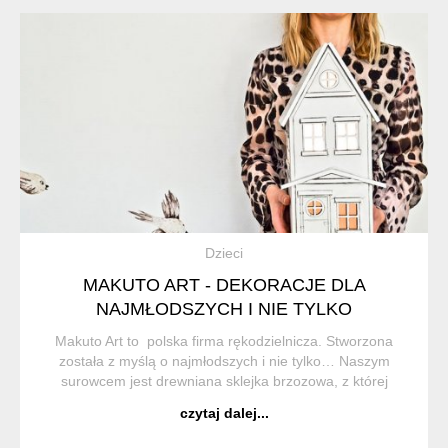
Dzieci
MAKUTO ART - DEKORACJE DLA
NAJMŁODSZYCH I NIE TYLKO
Makuto Art to polska firma rękodzielnicza. Stworzona
została z myślą o najmłodszych i nie tylko… Naszym
surowcem jest drewniana sklejka brzozowa, z której
powstają nasze niepowtarzalne wyroby. Każdy
czytaj dalej...
wykonywany jest z niezwykłą s...