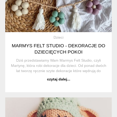
Dzieci
MARMYS FELT STUDIO - DEKORACJE DO
DZIECIĘCYCH POKOI
Dziś przedstawiamy Wam Marmys Felt Studio, czyli
Martynę, która robi dekoracje dla dzieci. Od ponad dwóch
lat tworzę ręcznie szyte dekoracje które wędrują do
nowych pokoików dziecięcych w Polsce i na świecie.
czytaj dalej...
Moimi ulubionymi materiałami są f...