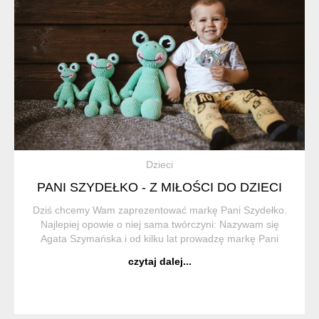
Dzieci
PANI SZYDEŁKO - Z MIŁOŚCI DO DZIECI
Dziś chcemy Wam zaprezentować markę Pani Szydełko.
Najlepiej opowie o niej sama twórczyni: Nazywam się
Agata Szymańska i od kilku lat prowadzę markę Pani
Szydełko. Początki marki sięgają, kiedy byłam w
czytaj dalej...
zaawansowanej ciąży i nadszedł czas, żeby zwo...