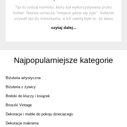
Tipi to rodzaj namiotu, który był wykorzystywany przez
Indian. Nazwa oznacza "miejsce gdzie się żyje". Indianie
używali tipi do mieszkania, a ich zaletą było to, że łatwo
się składały i można było przenosić je z miejsca na
czytaj dalej...
miejsce. ...
Najpopularniejsze kategorie
Biżuteria artystyczna
Biżuteria z żywicy
Breloki do kluczy i książek
Broszki Vintage
Dekoracje i meble do pokoju dziecięcego
Dekoracje makrama