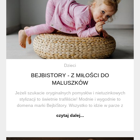
Dzieci
BEJBISTORY - Z MIŁOŚCI DO
MALUSZKÓW
Jeżeli szukacie oryginalnych pomysłów i nietuzinkowych
stylizacji to świetnie trafiliście! Modnie i wygodnie to
domena marki BejbiStory. Wszystko to idzie w parze z
certyfikowanymi materiałami, produkowanymi w Polsce,
czytaj dalej...
dzięki czemu szyte rzeczy s...