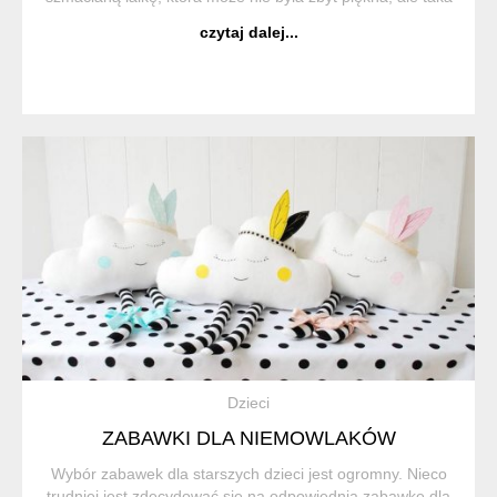
kochana, jedyna i niepowtarzalna. Często uszyta przez
czytaj dalej...
mamę czy babcię, miękka i mił...
Dzieci
ZABAWKI DLA NIEMOWLAKÓW
Wybór zabawek dla starszych dzieci jest ogromny. Nieco
trudniej jest zdecydować się na odpowiednią zabawkę dla