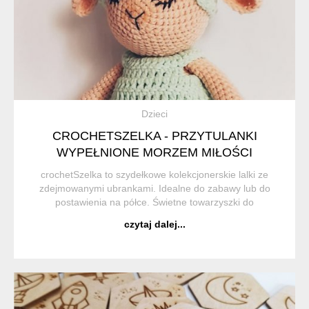
Dzieci
CROCHETSZELKA - PRZYTULANKI
WYPEŁNIONE MORZEM MIŁOŚCI
crochetSzelka to szydełkowe kolekcjonerskie lalki ze
zdejmowanymi ubrankami. Idealne do zabawy lub do
postawienia na półce. Świetne towarzyszki do
codziennych zabaw i powierzania sekretów. Do tego
czytaj dalej...
pluszowe misie i owieczki, a nawet pieski z...