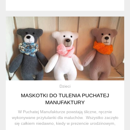
Dzieci
MASKOTKI DO TULENIA PUCHATEJ
MANUFAKTURY
W Puchatej Manufakturze powstają śliczne, ręcznie
wykonywane przytulanki dla maluchów. Wszystko zaczęło
się całkiem niedawno, kiedy w prezencie urodzinowym,
zamiast kolejnej bransoletki, otrzymałam malutką