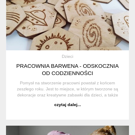
Dzieci
PRACOWNIA BARWENA - ODSKOCZNIA
OD CODZIENNOŚCI
Pomysł na stworzenie pracowni powstał z końcem
zeszłego roku. Jest to miejsce, w którym tworzone są
dekoracje oraz kreatywne zabawki dla dzieci, a także
ilustracje. Projektowanie to nasza pasja, która kolejno z
czytaj dalej...
wykształceniem przerodziła się...