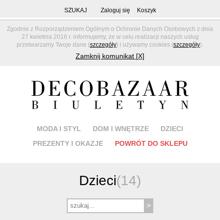
SZUKAJ
Zaloguj się
Koszyk
Zgodnie z Rozporządzeniem Ogólnym o Ochronie Danych Osobowych z dnia
27 kwietnia 2016 r. informujemy, że w celu realizacji naszych usług
przetwarzamy Twoje dane (
szczegóły
) i używamy cookies (
szczegóły
).
Zamknij komunikat [X]
MODA I STYL
DOM I WNĘTRZE
DZIECI
PREZENTY I OKAZJE
POWRÓT DO SKLEPU
Dzieci
(14)