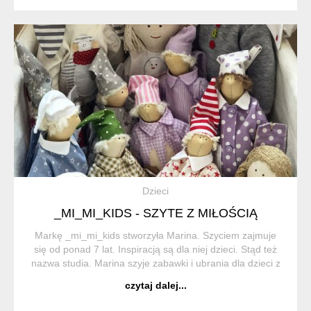
Dzieci
_MI_MI_KIDS - SZYTE Z MIŁOŚCIĄ
Markę _mi_mi_kids stworzyła Marina. Szyciem zajmuje
się od ponad 7 lat. Inspiracją są dla niej dzieci. Stąd też
nazwa studia. Marina szyje zabawki i ubrania dla dzieci z
naturalnych i organicznych tkanin. Wszystkie produkty
czytaj dalej...
szyte są...