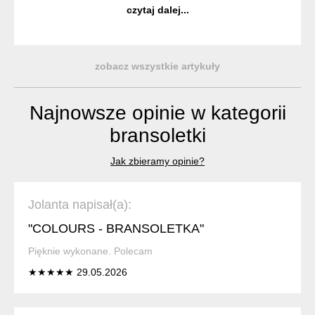
aby były nie tylko wyjątkowe, ale również trwałe i
czytaj dalej...
komfortowe w noszeniu. ...
zobacz wszystkie artykuły
Najnowsze opinie w kategorii
bransoletki
Jak zbieramy opinie?
Jolanta napisał(a):
"COLOURS - BRANSOLETKA"
Pięknie wykonane. Polecam
★★★★★ 29.05.2026