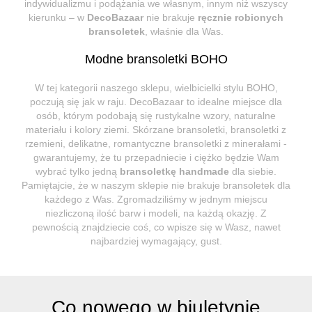
indywidualizmu i podążania we własnym, innym niż wszyscy
kierunku – w
DecoBazaar
nie brakuje
ręcznie robionych
bransoletek
, właśnie dla Was.
Modne bransoletki BOHO
W tej kategorii naszego sklepu, wielbicielki stylu BOHO,
poczują się jak w raju. DecoBazaar to idealne miejsce dla
osób, którym podobają się rustykalne wzory, naturalne
materiału i kolory ziemi. Skórzane bransoletki, bransoletki z
rzemieni, delikatne, romantyczne bransoletki z minerałami -
gwarantujemy, że tu przepadniecie i ciężko będzie Wam
wybrać tylko jedną
bransoletkę handmade
dla siebie.
Pamiętajcie, że w naszym sklepie nie brakuje bransoletek dla
każdego z Was. Zgromadziliśmy w jednym miejscu
niezliczoną ilość barw i modeli, na każdą okazję. Z
pewnością znajdziecie coś, co wpisze się w Wasz, nawet
najbardziej wymagający, gust.
Co nowego w biuletynie