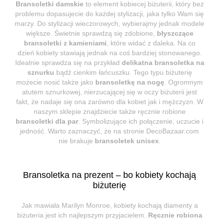
Bransoletki damskie
to element kobiecej biżuterii, który bez
problemu dopasujecie do każdej stylizacji, jaka tylko Wam się
marzy. Do stylizacji wieczorowych, wybierajmy jednak modele
większe. Świetnie sprawdzą się zdobione,
błyszczące
bransoletki z kamieniami
, które widać z daleka. Na co
dzień kobiety stawiają jednak na coś bardziej stonowanego.
Idealnie sprawdza się na przykład
delikatna bransoletka na
sznurku
bądź cienkim łańcuszku. Tego typu biżuterię
możecie nosić także jako
bransoletkę na nogę
. Ogromnym
atutem sznurkowej, nierzucającej się w oczy biżuterii jest
fakt, że nadaje się ona zarówno dla kobiet jak i mężczyzn. W
naszym sklepie znajdziecie także ręcznie robione
bransoletki dla par
. Symbolizujące ich połączenie, uczucie i
jedność. Warto zaznaczyć, że na stronie DecoBazaar.com
nie brakuje
bransoletek unisex
.
Bransoletka na prezent – bo kobiety kochają
biżuterię
Jak mawiała Marilyn Monroe, kobiety kochają diamenty a
biżuteria jest ich najlepszym przyjacielem.
Ręcznie robiona