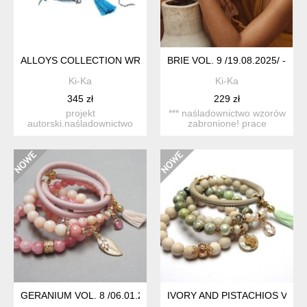
ALLOYS COLLECTION WRAPPED /SEA VOL. 5/
BRIE VOL. 9 /19.08.2025/ - SET
Ki-Ka
Ki-Ka
345 zł
229 zł
projekt
*** naśladownictwo wzorów
autorski.naśladownictwo
zabronione! prace
wzorów zabronione.
datowane. komplet
bransoletka wykona...
cztere...
GERANIUM VOL. 8 /06.01.26/ - SET
IVORY AND PISTACHIOS VOL. 7 