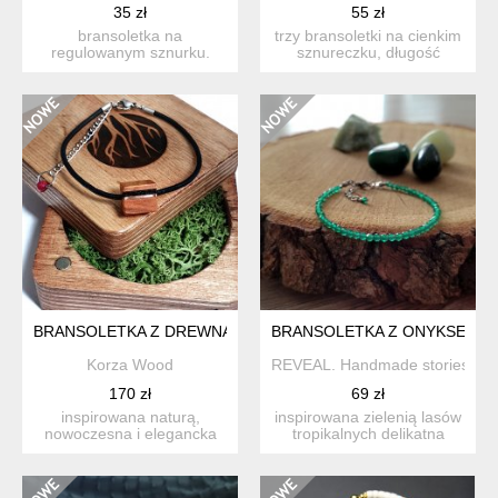
35 zł
55 zł
bransoletka na
trzy bransoletki na cienkim
regulowanym sznurku.
sznureczku, długość
granat i hematyt w kolorze
regulowana. ametyst i ...
srebrny...
BRANSOLETKA Z DREWNA OLIWNEGO Z MIEDZIĄ I TURMALI
BRANSOLETKA Z ONYKSEM ZI
Korza Wood
REVEAL. Handmade stories
170 zł
69 zł
inspirowana naturą,
inspirowana zielenią lasów
nowoczesna i elegancka
tropikalnych delikatna
bransoletka na rzemyku z
bransoletka z niezwy...
na...