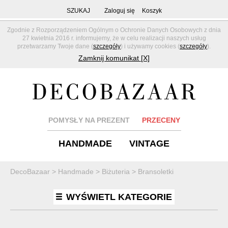
SZUKAJ
Zaloguj się
Koszyk
Zgodnie z Rozporządzeniem Ogólnym o Ochronie Danych Osobowych z dnia
27 kwietnia 2016 r. informujemy, że w celu realizacji naszych usług
przetwarzamy Twoje dane (
szczegóły
) i używamy cookies (
szczegóły
).
Zamknij komunikat [X]
POMYSŁY NA PREZENT
PRZECENY
HANDMADE
VINTAGE
DecoBazaar
>
Handmade
>
Biżuteria
>
Bransoletki
WYŚWIETL KATEGORIE