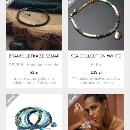
BRANSOLETKA ZE SZMARAGDEM NILU - RAINFOREST V
SEA COLLECTION /WHITE SEA
REVEAL. Handmade stories
Ki-Ka
63 zł
139 zł
inspirowana głębokim
***naśladownictwo wzorów
odcieniem zieleni lasów
zabronione. praca
tropikalnych bransoletka ...
datowana. bransoletka
wyk...