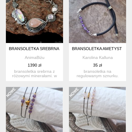
BRANSOLETKA SREBRNA Z RÓŻOWYMI MINERAŁAMI
BRANSOLETKA AMETYST RE
AnimaBiżu
Karolina Kalluna
1390 zł
35 zł
bransoletka srebrna z
bransoletka na
różowymi minerałami. w
regulowanym sznurku.
skład bransoletki
ametyst i hematyt w
wchodzą...
kolorze srebrn...