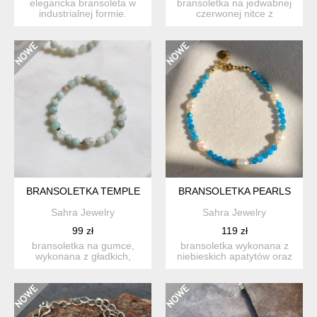
elegancka bransoleta w
bransoletka na jedwabnej
industrialnej formie.
czerwonej nitce z
fasetowane jadeity
serduszkiem z hematytu -
amazo...
na...
BRANSOLETKA TEMPLE
BRANSOLETKA PEARLS
Sahra Jewelry
Sahra Jewelry
99 zł
119 zł
bransoletka na gumce,
bransoletka wykonana z
wykonana z gładkich,
niebieskich apatytów oraz
półmatowych amazonitów
naturalnych pereł z z...
oraz...