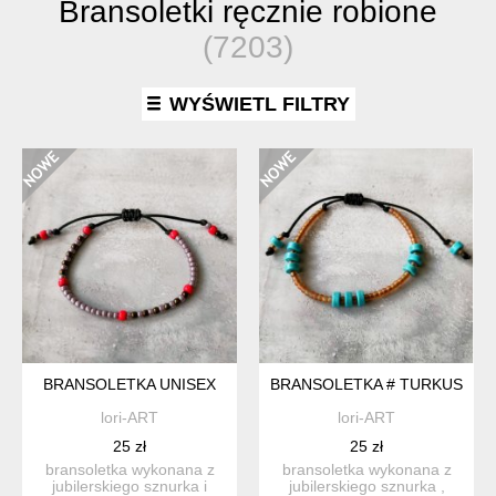
Bransoletki ręcznie robione
(7203)
WYŚWIETL FILTRY
BRANSOLETKA UNISEX
BRANSOLETKA # TURKUS
lori-ART
lori-ART
25 zł
25 zł
bransoletka wykonana z
bransoletka wykonana z
jubilerskiego sznurka i
jubilerskiego sznurka ,