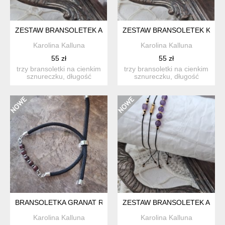
ZESTAW BRANSOLETEK AMETYST SERDUSZKO
ZESTAW BRANSOLETEK KWA
Karolina Kalluna
Karolina Kalluna
55 zł
55 zł
trzy bransoletki na cienkim
trzy bransoletki na cienkim
sznureczku, długość
sznureczku, długość
regulowana. ametyst i ...
regulowana. kwarc różo...
BRANSOLETKA GRANAT REGULOWANA
ZESTAW BRANSOLETEK AME
Karolina Kalluna
Karolina Kalluna