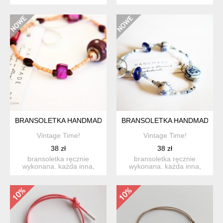
koralików toho . zapra...
talarków turkusu i kora...
BRANSOLETKA HANDMADE
BRANSOLETKA HANDMADE
Vintage Time!
Vintage Time!
38 zł
38 zł
bransoletka ręcznie
bransoletka ręcznie
wykonana. każda inna,
wykonana. każda inna,
niepowtarzalna, 100%
niepowtarzalna, 100%
handma...
handma...