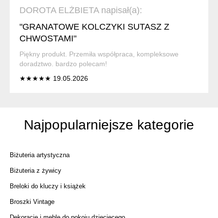
DOROTA ELŻBIETA napisał(a):
"GRANATOWE KOLCZYKI SUTASZ Z
CHWOSTAMI"
Piękny produkt. Przemiła współpraca, kompleksowe
doradztwo. bardzo polecam!
★★★★★ 19.05.2026
Najpopularniejsze kategorie
Biżuteria artystyczna
Biżuteria z żywicy
Breloki do kluczy i książek
Broszki Vintage
Dekoracje i meble do pokoju dziecięcego