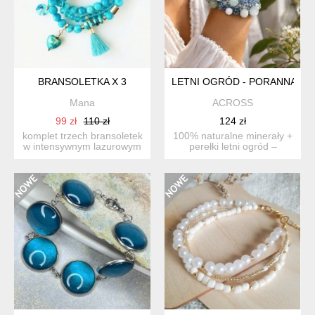
BRANSOLETKA X 3
LETNI OGRÓD - PORANNA RO
Mana
ACROSS
99 zł
110 zł
124 zł
komplet trzech bransoletek
100% naturalne minerały +
w intensywnym lazurowym
perełki letni ogród –
kolorze ze srebrnym...
poranna rosa odk...