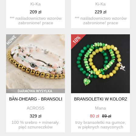
Ki-Ka
Ki-Ka
209 zł
229 zł
*** naśladownictwo wzorów
*** naśladownictwo wzorów
zabronione! prace
zabronione! prace
datowane. komplet
datowane. komplet
cztere...
cztere...
BÀN-DHEARG - BRANSOLETKI - MINERAŁY W SREBRZE
BRANSOLETKI W KOLORZE L
ACROSS
Mana
329 zł
80 zł
89 zł
100 % srebro + minerały.
trzy bransoletki na gumce,
pięć sznureczków
w pięknych nasyconych
minerałów w miętowo-
kolorach. pierwsza z...
różowo...