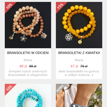
BRANSOLETKI W ODCIENIU TOFFI
BRANSOLETKI Z KWIATKAMI
Mana
Mana
89 zł
99 zł
67 zł
79 zł
komplet trzech srebrnych
dwie bransoletki na gumce,
bransoletek w eleganckim
w żółtym kolorze, z
odcieniu toffi na wy...
pięknymi srebrnymi zawi...