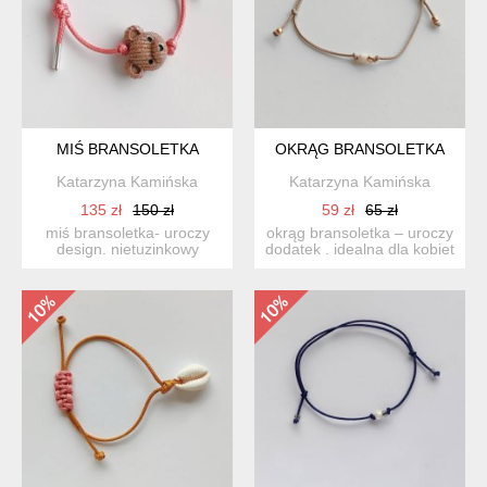
MIŚ BRANSOLETKA
OKRĄG BRANSOLETKA
Katarzyna Kamińska
Katarzyna Kamińska
135 zł
150 zł
59 zł
65 zł
miś bransoletka- uroczy
okrąg bransoletka – uroczy
design. nietuzinkowy
dodatek . idealna dla kobiet
dodatek idealnie stanowi ...
ceniące ładną ...