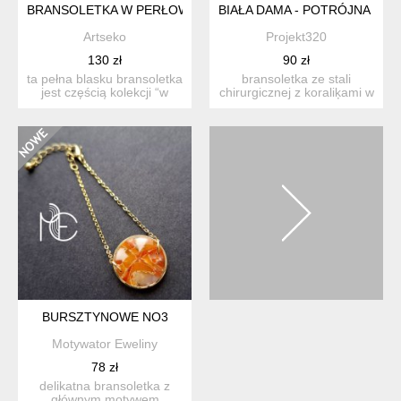
BRANSOLETKA W PERŁOWYM ODCIENIU TURKUSU E32/14
BIAŁA DAMA - POTRÓJNA BR
Artseko
Projekt320
130 zł
90 zł
ta pełna blasku bransoletka
bransoletka ze stali
jest częścią kolekcji “w
chirurgicznej z koraliķami w
blasku perłowego ...
białych i złotych ko...
BURSZTYNOWE NO3
Motywator Eweliny
78 zł
delikatna bransoletka z
głównym motywem