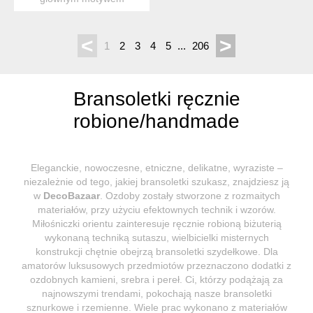
wykonanym z wysokiej
jakości g...
<
>
1
2
3
4
5
...
206
Bransoletki ręcznie
robione/handmade
Eleganckie, nowoczesne, etniczne, delikatne, wyraziste –
niezależnie od tego, jakiej bransoletki szukasz, znajdziesz ją
w
DecoBazaar
. Ozdoby zostały stworzone z rozmaitych
materiałów, przy użyciu efektownych technik i wzorów.
Miłośniczki orientu zainteresuje ręcznie robioną biżuterią
wykonaną techniką sutaszu, wielbicielki misternych
konstrukcji chętnie obejrzą bransoletki szydełkowe. Dla
amatorów luksusowych przedmiotów przeznaczono dodatki z
ozdobnych kamieni, srebra i pereł. Ci, którzy podążają za
najnowszymi trendami, pokochają nasze bransoletki
sznurkowe i rzemienne. Wiele prac wykonano z materiałów