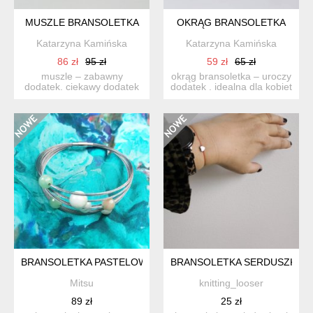
MUSZLE BRANSOLETKA
OKRĄG BRANSOLETKA
Katarzyna Kamińska
Katarzyna Kamińska
86 zł
95 zł
59 zł
65 zł
muszle – zabawny
okrąg bransoletka – uroczy
dodatek. ciekawy dodatek
dodatek . idealna dla kobiet
przykuwają uwagę i
ceniące ładną ...
zaskakuje...
BRANSOLETKA PASTELOWA Z JADEITEM
BRANSOLETKA SERDUSZKO S
Mitsu
knitting_looser
89 zł
25 zł