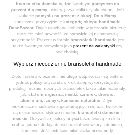
bransoletka damska
będzie świetnym
pomysłem na
prezent dla mamy
, siostry, przyjaciółki czy ukochanej. Jeśli
szukacie
pomysłu na prezent z okazji Dnia Mamy
,
koniecznie przejrzyjcie tę
kategorię sklepu handmade
DacoBazaar
. Dając ukochanej kobiecie w prezencie biżuterię
możecie mieć pewność, że sprawicie jej niesamowitą
przyjemność. Prezent w formie
bransoletki handmade
jest
także świetnym pomysłem jako
prezent na walentynki
czy
pod choinkę.
Wybierz niecodzienne bransoletki handmade
Złoto i srebro w biżuterii, nie ulega wątpliwości - są piękne,
jednak polscy artyści idą o krok dalej, wykorzystują do
produkcji ręcznie robionych bransoletek także takie materiały,
jak:
stal chirurgiczna, miedź, sznurek, drewno,
aluminium, rzemyk, kamienie naturalne.
Z tym,
niekoniecznie ciekawie zapowiadających się baz, tworzone
są niesamowicie stylowe i modne
bransoletki damskie i
męskie
. Oczywiście, polscy artyści także tworzą ze słota i
srebra, jednak dodają do nich unikatowe wzory, zdobienia,
kamienie. Jeśli jesteście miłośniczkami swobody,