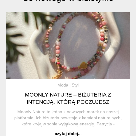
Moda i Styl
MOONLY NATURE – BIŻUTERIA Z
INTENCJĄ, KTÓRĄ POCZUJESZ
Moonly Nature to jedna z nowszych marek na naszej
platformie. Ich biżuteria powstaje z kamieni naturalnych,
które kryją w sobie wyjątkową energię. Patrycja -
właścicielka marki wierzy w ich magiczne właściwości i z
czytaj dalej...
przyjemnością dzieli się tym z inny...