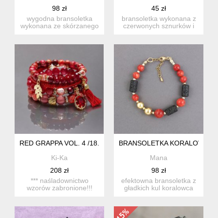
98 zł
45 zł
wygodna bransoletka
bransoletka wykonana z
wykonana ze skórzanego
czerwonych sznurków i
płaskiego rzemienia
zawieszek ze stali chirur...
natural...
RED GRAPPA VOL. 4 /18.07.25/ - SET
BRANSOLETKA KORALOWA
Ki-Ka
Mana
208 zł
98 zł
*** naśladownictwo
efektowna bransoletka z
wzorów zabronione!!!
gładkich kul koralowca
prace datowane. komplet
(koral bambusowy w
cz...
niej...