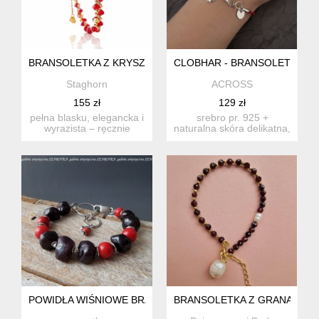
BRANSOLETKA Z KRYSZTAŁÓW PRECIOSA SIAM AB
CLOBHAR - BRANSOLETKA W
Staghorn
ACROSS
155 zł
129 zł
pełna blasku, elegancka i
srebro pr. 925 +
wyrazista – ręcznie
naturalna skóra delikatna,
wykonana bransoletka z
leciutka bransoletka w
k...
ca...
POWIDŁA WIŚNIOWE BRANSOLETKA Z GRANATU, KORALA I
BRANSOLETKA Z GRANATÓW,