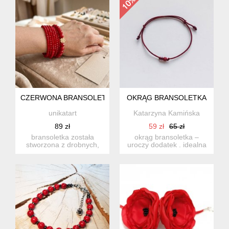
CZERWONA BRANSOLETKA WIELORZĘDOWA Z KONICZYNKĄ 
OKRĄG BRANSOLETKA
unikatart
Katarzyna Kamińska
89 zł
59 zł
65 zł
bransoletka została
okrąg bransoletka –
stworzona z drobnych,
uroczy dodatek . idealna
lśniących koralików
dla kobiet ceniące ładną
nawleczo...
...