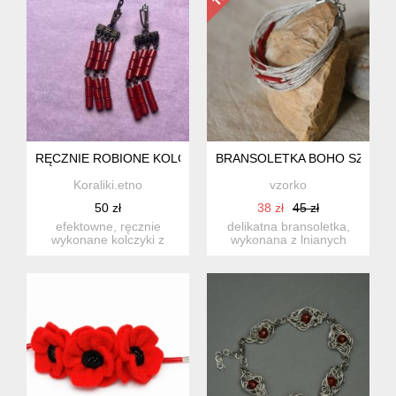
RĘCZNIE ROBIONE KOLCZYKI Z CZERWONYCH KORALIKÓW
BRANSOLETKA BOHO SZNUR
Koraliki.etno
vzorko
50 zł
38 zł
45 zł
efektowne, ręcznie
delikatna bransoletka,
wykonane kolczyki z
wykonana z lnianych
czerwonych koralików w
sznurków i czerwonych
cylindry...
koral...