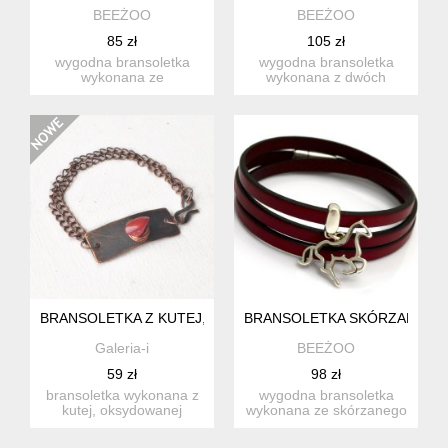
BEEŻOO
BEEŻOO
85 zł
105 zł
wygodna bransoletka
wygodna bransoletka
wykonana ze
wykonana z dwóch
skórzanego, płaskiego
płaskich (o szer. 0,5cm
rzemienia w kolo...
każdy) rz...
BRANSOLETKA Z KUTEJ, OKSYDOWANEJ MIEDZI I Z KORALE
BRANSOLETKA SKÓRZANA MA
Galeria-i
BEEŻOO
59 zł
98 zł
bransoletka wykonana z
wygodna bransoletka
kutej, oksydowanej
wykonana ze skórzanego
miedzi, drutu z czystej
płaskiego rzemienia
mied...
natural...