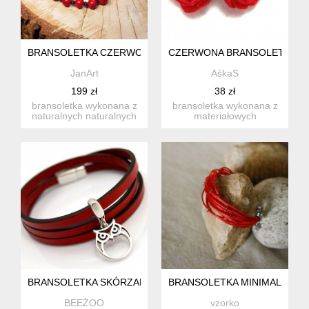
BRANSOLETKA CZERWONY JADEIT BS21
CZERWONA BRANSOLETKA Z 
JanArt
AśkaS
199 zł
38 zł
bransoletka wykonana z
bransoletka wykonana z
naturalnych naturalnych
materiałowych
kul 6mm jadeitu w piękn...
kwiatuszków, regulowana
bransolet...
BRANSOLETKA SKÓRZANA MAGNETOOS TRIPLE OWL RED
BRANSOLETKA MINIMALISTY
BEEŻOO
vzorko