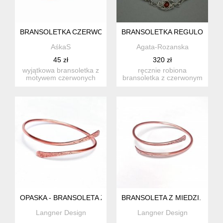
BRANSOLETKA CZERWONE MAKI KWIATOWA REGULOWANA 
BRANSOLETKA REGULOWANA 
AśkaS
Agata-Rozanska
45 zł
320 zł
wyjątkowa bransoletka z
ręcznie robiona
motywem czerwonych
bransoletka z czerwonym
maków, inspirowana
karneolem. wykonana
naturą i...
techniką w...
OPASKA - BRANSOLETA Z MIEDZI NA RAMIĘ/PRZEDRAMIĘ
BRANSOLETA Z MIEDZI. PRO
Langner Design
Langner Design