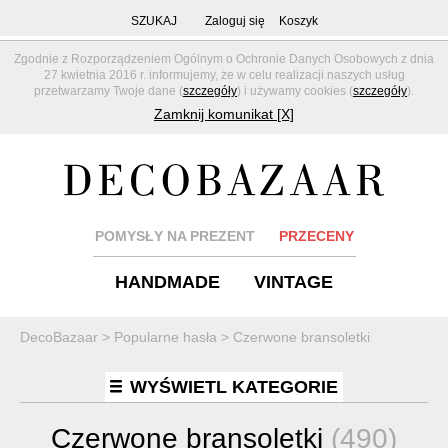
SZUKAJ
Zaloguj się
Koszyk
Zgodnie z Rozporządzeniem Ogólnym o Ochronie Danych Osobowych z dnia
27 kwietnia 2016 r. informujemy, że w celu realizacji naszych usług
przetwarzamy Twoje dane (
szczegóły
) i używamy cookies (
szczegóły
).
Zamknij komunikat [X]
POMYSŁY NA PREZENT
PRZECENY
HANDMADE
VINTAGE
DecoBazaar
>
Popularne hasła
>
Czerwone bransoletki
WYŚWIETL KATEGORIE
Czerwone bransoletki
(490)