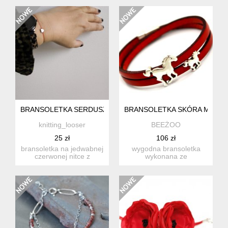
sznureczek....
fasetowan...
BRANSOLETKA SERDUSZKO SZCZĘŚCIA
BRANSOLETKA SKÓRA MAGN
knitting_looser
BEEŻOO
25 zł
106 zł
bransoletka na jedwabnej
wygodna bransoletka
czerwonej nitce z
wykonana ze
serduszkiem z hematytu -
skórzanego, płaskiego
na...
rzemienia w kolo...