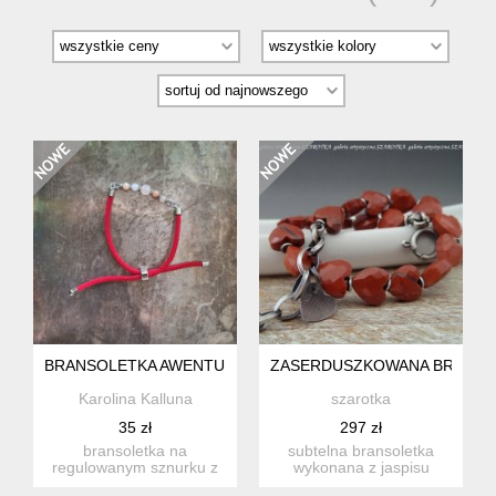
BRANSOLETKA AWENTURYN BRZOSKWINIOWY REGULOWA
ZASERDUSZKOWANA BRANSOLE
Karolina Kalluna
szarotka
35 zł
297 zł
bransoletka na
subtelna bransoletka
regulowanym sznurku z
wykonana z jaspisu
awenturynu. czerwony
czerwonego w postaci