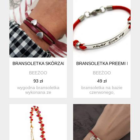
BRANSOLETKA SKÓRZANA MAGNETOOS DOUBLE HEART B
BRANSOLETKA PREEMI MOTTO
BEEŻOO
BEEŻOO
93 zł
49 zł
wygodna bransoletka
bransoletka na bazie
wykonana ze
czerwonego,
skórzanego, płaskiego
woskowanego sznurka z
rzemienia w kolo...
cynowym element...