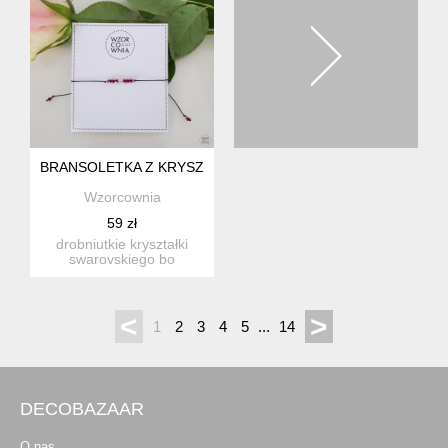
BRANSOLETKA Z KRYSZTAŁKAMI SWAROVSKIEGO I Z HEM
Wzorcownia
59 zł
drobniutkie kryształki
swarovskiego bo
zaledwie 3mm, o
najwyższej prze...
<
>
1
2
3
4
5
...
14
DECOBAZAAR
O nas