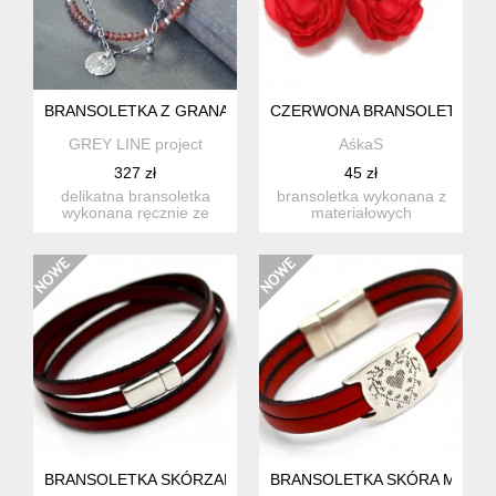
BRANSOLETKA Z GRANATÓW MOZAMBIJSKICH I SREBRA 92
CZERWONA BRANSOLETKA Z 
GREY LINE project
AśkaS
327 zł
45 zł
delikatna bransoletka
bransoletka wykonana z
wykonana ręcznie ze
materiałowych
srebra próby 925 i
kwiatuszków, regulowana
naturalny...
bransolet...
BRANSOLETKA SKÓRZANA MAGNETOOS TRIPLE WINE
BRANSOLETKA SKÓRA MAGNE