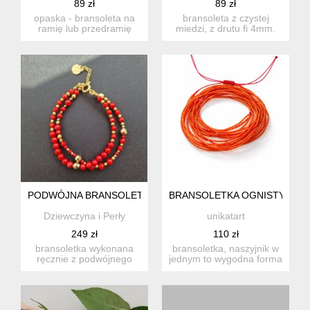
89 zł
89 zł
opaska - bransoleta na
bransoleta z czystej
ramię lub przedramię
miedzi, z drutu fi 4mm.
wykonana z czystej
kuta, kształtowana, szlif...
miedzi,...
PODWÓJNA BRANSOLETKA Z CZERWONYCH KORALI I ZŁO
BRANSOLETKA OGNISTY POM
Dziewczyna i Perły
unikatart
249 zł
110 zł
bransoletka wykonana
bransoletka, naszyjnik w
ręcznie z podwójnego
jednym to wygodna forma
sznura czerwonych korali
biżuterii, nosimy w z...
i z...