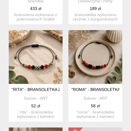
szarotka
Dziewczyna i Perły
433 zł
189 zł
bransoleta wykonana z
bransoletka wykonana
polerowanych bryłek
ręcznie z burgundowych
granatu wielkości ok. 12-
granatów, złotych
15 ...
hematytó...
"RITA" - BRANSOLETKA Z NATURALNYMI KAMIENIAMI.
"ROMA" - BRANSOLETKA Z NA
Solomi - ART
Solomi - ART
52 zł
58 zł
"rita" - bransoletka
"roma" - bransoletka
wykonana z kamieni
wykonana z kamieni
naturalnych i mocneg...
naturalnych i mocneg...