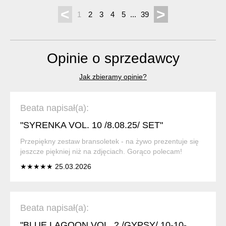
<
>
1
2
3
4
5
...
39
Opinie o sprzedawcy
Jak zbieramy opinie?
Beata napisał(a):
"SYRENKA VOL. 10 /8.08.25/ SET"
Przepiękny zestaw bransoletek - na żywo prezentuje się
jeszcze piękniej niż na zdjęciach. Gorąco polecam!
★★★★★ 25.03.2026
Beata napisał(a):
"BLUE LAGOON VOL. 2 /GYPSY/ 10-10-