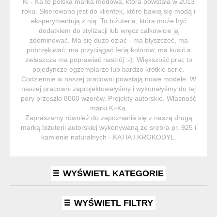
Ki - Ka to polska marka modowa, która powstała w 2013
roku. Skierowana jest do klientek, które bawią się modą i
eksperymentują z nią. To biżuteria, która może być
dodatkiem do stylizacji lub wręcz całkowicie ją
zdominować. Ma się dużo dziać - ma błyszczeć, ma
pobrzękiwać, ma przyciągać ferią kolorów, ma kusić a
zwłaszcza ma poprawiać nastrój :-). Większość prac to
pojedyncze egzemplarze lub bardzo krótkie serie.
Codziennie w naszej pracowni powstają nowe modele. W
naszej pracowni zaprojektowałyśmy i wykonałyśmy do tej
pory przeszło 8000 wzorów. Projekty autorskie. Własność
marki Ki-Ka.
Zapraszamy również do zapoznania się z naszą drugą
marką biżuterii autorskiej wykonywaną ze srebra pr. 925 i
kamienie naturalnych - KATIA I KROKODYL.
WYŚWIETL KATEGORIE
WYŚWIETL FILTRY