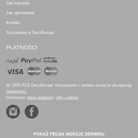
Jak kupować
Jak sprzedawać
Kontakt
Sprzedawaj w DecoBazaar
PŁATNOŚCI
@ 2005-2026 DecoBazaar. Korzystanie z serwisu oznacza akceptację
regulaminu.
Informacje:
dane osobowe
i
pliki cookies
POKAŻ PEŁNĄ WERSJĘ SERWISU