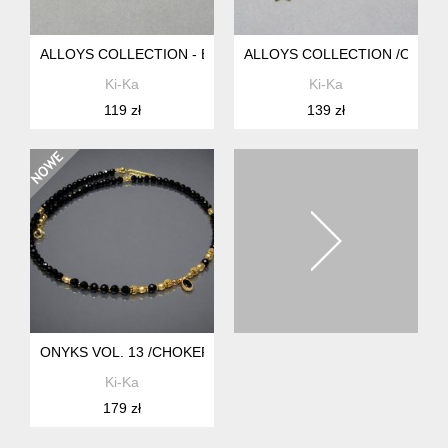
ALLOYS COLLECTION - BURGUNDY - KOLCZYKI /09.10.25/
ALLOYS COLLECTION /ODD/ - 
Ki-Ka
Ki-Ka
119 zł
139 zł
ONYKS VOL. 13 /CHOKER/ 22.09.25 - SZLACHETNA KOLEKCJ
Ki-Ka
179 zł