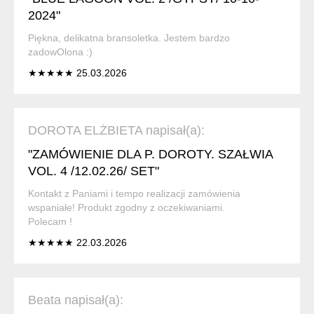
2024"
Piękna, delikatna bransoletka. Jestem bardzo
zadowOlona :)
★★★★★ 25.03.2026
DOROTA ELŻBIETA napisał(a):
"ZAMÓWIENIE DLA P. DOROTY. SZAŁWIA
VOL. 4 /12.02.26/ SET"
Kontakt z Paniami i tempo realizacji zamówienia
wspaniałe! Produkt zgodny z oczekiwaniami.
Polecam !
★★★★★ 22.03.2026
Beata napisał(a):