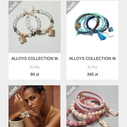
ALLOYS COLLECTION WIANKI /TOPAZ/ - KOLCZYKI /22.07.24
ALLOYS COLLECTION WRAPPED
Ki-Ka
Ki-Ka
99 zł
345 zł