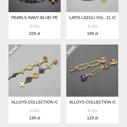
PEARLS /NAVY BLUE/ PERŁY NATURALNE - CHOKER /31.03.2
LAPIS LAZULI VOL. 21 /CHOK
Ki-Ka
Ki-Ka
229 zł
189 zł
ALLOYS COLLECTION /ODD/ - VARIATIONS VOL. 16 - KOLCZ
ALLOYS COLLECTION /ODD/ - C
Ki-Ka
Ki-Ka
139 zł
129 zł