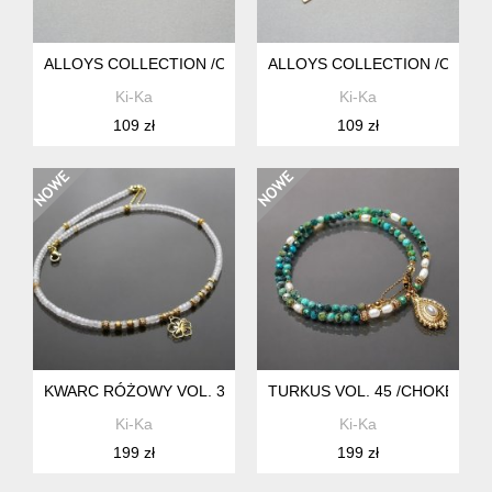
ALLOYS COLLECTION /ODD/ - GEOMETRIC VOL. 12 - KOLCZ
ALLOYS COLLECTION /ODD/ -
Ki-Ka
Ki-Ka
109 zł
109 zł
KWARC RÓŻOWY VOL. 3 /CHOKER/ NASZYJNIK - SZLACHET
TURKUS VOL. 45 /CHOKER/ N
Ki-Ka
Ki-Ka
199 zł
199 zł