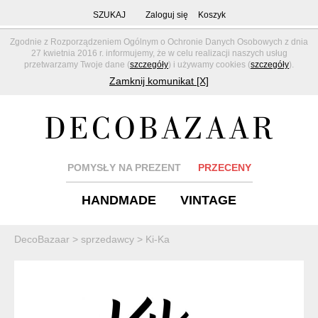
SZUKAJ
Zaloguj się
Koszyk
Zgodnie z Rozporządzeniem Ogólnym o Ochronie Danych Osobowych z dnia
27 kwietnia 2016 r. informujemy, że w celu realizacji naszych usług
przetwarzamy Twoje dane (
szczegóły
) i używamy cookies (
szczegóły
).
Zamknij komunikat [X]
POMYSŁY NA PREZENT
PRZECENY
HANDMADE
VINTAGE
DecoBazaar
>
sprzedawcy
>
Ki-Ka