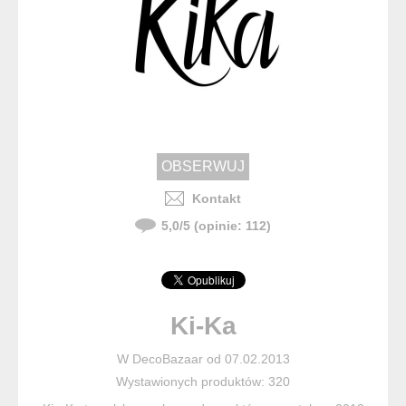
Kontakt
5,0
/
5
(opinie:
112
)
Ki-Ka
W DecoBazaar od 07.02.2013
Wystawionych produktów: 320