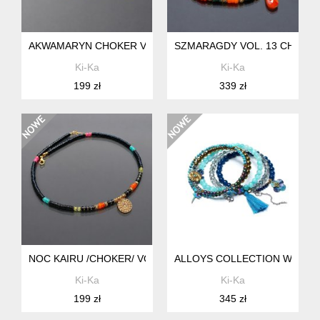
AKWAMARYN CHOKER VOL. 14 /NASZYJNIK/ 13.10.25 - SZL
SZMARAGDY VOL. 13 CHOKER 
Ki-Ka
Ki-Ka
199 zł
339 zł
NOC KAIRU /CHOKER/ VOL. 2 - SZLACHETNA KOLEKCJA /09.0
ALLOYS COLLECTION WRAPPED
Ki-Ka
Ki-Ka
199 zł
345 zł