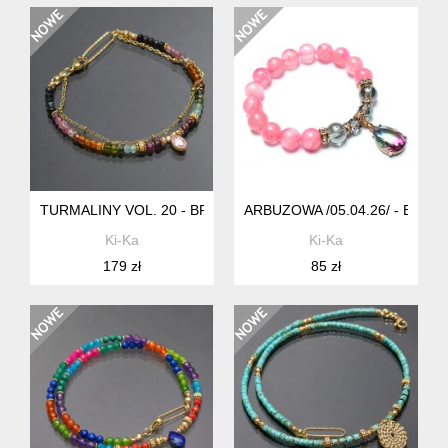
TURMALINY VOL. 20 - BRANSOLETKA /05.02.26/ SZLACHET
ARBUZOWA /05.04.26/ - BRA
Ki-Ka
Ki-Ka
179 zł
85 zł