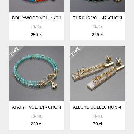
BOLLYWOOD VOL. 4 /CHOKER/ - SZLACHETNA KOLEKCJA /12.
TURKUS VOL. 47 /CHOKER/ 14
Ki-Ka
Ki-Ka
259 zł
229 zł
APATYT VOL. 14 - CHOKER/ 22.07.26 - SZLACHETNA KOLEK
ALLOYS COLLECTION -PŁATKI 
Ki-Ka
Ki-Ka
229 zł
79 zł