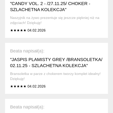
"CANDY VOL. 2 - /27.11.25/ CHOKER -
SZLACHETNA KOLEKCJA"
Naszyjnik na żywo prezentuje się jeszcze piękniej niż na
zdjęciach! Dziękuję!
★★★★★ 04.02.2026
Beata napisał(a):
"JASPIS PLAMISTY GREY /BRANSOLETKA/
02.11.25 - SZLACHETNA KOLEKCJA"
Bransoletka w parze z chokerem tworzy komplet idealny!
Dziękuję!
★★★★★ 04.02.2026
Beata napisał(a):