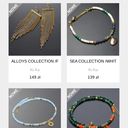
ALLOYS COLLECTION /FRĘDZLE VOL. 10/ 26.10.25 - KOLCZY
SEA COLLECTION /WHITE SEA
Ki-Ka
Ki-Ka
149 zł
139 zł