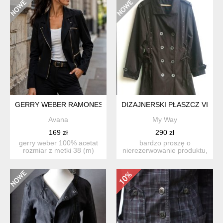
GERRY WEBER RAMONESKA Z ACETATU
DIZAJNERSKI PŁASZCZ VINT
Avana
My Way
169 zł
290 zł
gerry weber 100% acetat
bardzo proszę o
rozmiar z metki 38 (m)
nierezerwowanie produktu,
długość 55 pachy ...
jeśli nie są państwo w stu
p...