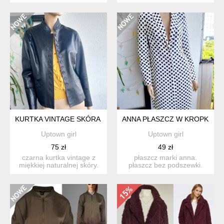
harrego pottera....
wielką orkiestrą świątec...
KURTKA VINTAGE SKÓRA NATURALNA 40-42
ANNA PŁASZCZ W KROPKI
Uptown girl
Uptown girl
75 zł
49 zł
czarna kurtka vintage z
płaszcz marki anna.
miękkiej naturalnej skóry.
płaszcz bez podszewki.
stan bardzo dobry,...
kieszenie do wewnątrz.
mate...