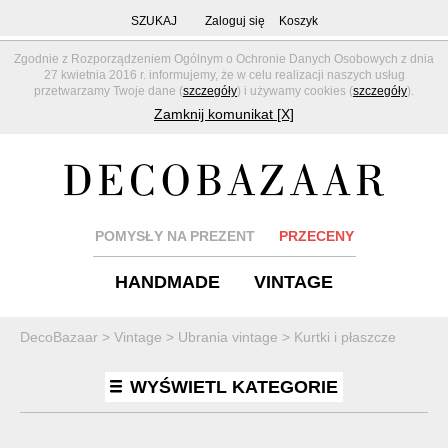
SZUKAJ
Zaloguj się
Koszyk
Zgodnie z Rozporządzeniem Ogólnym o Ochronie Danych Osobowych z dnia
27 kwietnia 2016 r. informujemy, że w celu realizacji naszych usług
przetwarzamy Twoje dane (
szczegóły
) i używamy cookies (
szczegóły
).
Zamknij komunikat [X]
POMYSŁY NA PREZENT
PRZECENY
HANDMADE
VINTAGE
DecoBazaar
>
Vintage
>
Ubrania vintage
>
Kurtki i płaszcze
WYŚWIETL KATEGORIE