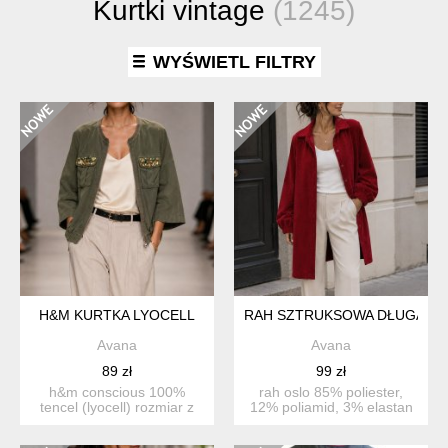
Kurtki vintage
(1245)
WYŚWIETL FILTRY
H&M KURTKA LYOCELL
RAH SZTRUKSOWA DŁUGA K
Avana
Avana
89 zł
99 zł
h&m conscious 100%
rah oslo 85% poliester,
tencel (lyocell) rozmiar z
12% poliamid, 3% elastan
metki 40 długość 6...
lekki płaszczyk, ...