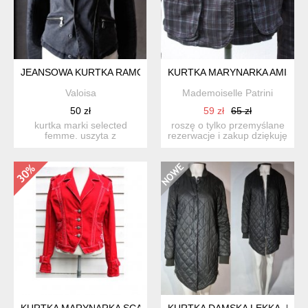
JEANSOWA KURTKA RAMONESKA ROCK XS S
KURTKA MARYNARKA AMISU
Valoisa
Mademoiselle Patrini
50 zł
59 zł
65 zł
kurtka marki selected
roszę o tylko przemyślane
femme. uszyta z
rezerwacje i zakup dziękuję
elastycznego,
lekka kurtka...
trzymającego kszt...
KURTKA MARYNARKA SCARVA
KURTKA DAMSKA LEKKA, PIKO