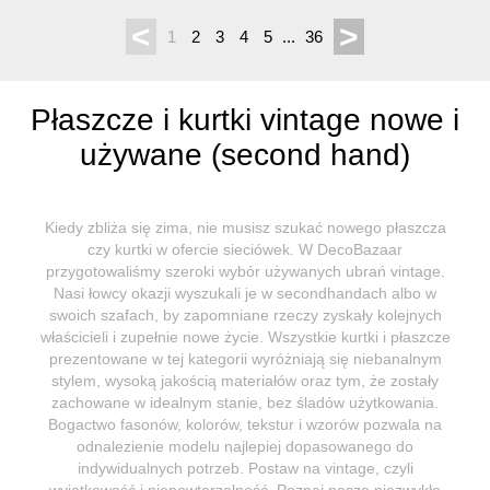
<
>
1
2
3
4
5
...
36
Płaszcze i kurtki vintage nowe i
używane (second hand)
Kiedy zbliża się zima, nie musisz szukać nowego płaszcza
czy kurtki w ofercie sieciówek. W DecoBazaar
przygotowaliśmy szeroki wybór używanych ubrań vintage.
Nasi łowcy okazji wyszukali je w secondhandach albo w
swoich szafach, by zapomniane rzeczy zyskały kolejnych
właścicieli i zupełnie nowe życie. Wszystkie kurtki i płaszcze
prezentowane w tej kategorii wyróżniają się niebanalnym
stylem, wysoką jakością materiałów oraz tym, że zostały
zachowane w idealnym stanie, bez śladów użytkowania.
Bogactwo fasonów, kolorów, tekstur i wzorów pozwala na
odnalezienie modelu najlepiej dopasowanego do
indywidualnych potrzeb. Postaw na vintage, czyli
wyjątkowość i niepowtarzalność. Poznaj nasze niezwykłe