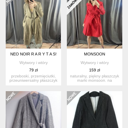
NEO NOIR R A R Y T A S!
MONSOON
Wytwory i wtóry
Wytwory i wtóry
79 zł
159 zł
przeboski, przemięciutki,
naturalny, piękny płaszczyk
przeuniwersalny płaszczyk
marki monsoon. na
od neo noir. z imi...
kwiecistej podszewce (te...