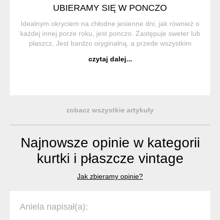
UBIERAMY SIĘ W PONCZO
Idealnym okryciem na chłodne jesienne dni, jak również o
każdej innej porze roku, jest ponczo. Zastępuje sweter lub
płaszcz, Jest bardzo oryginalną, a przede wszystkim
wygodną i praktyczną częścią garderoby. Ponczo (z hiszp.
czytaj dalej...
Poncho) to trad...
zobacz wszystkie artykuły
Najnowsze opinie w kategorii
kurtki i płaszcze vintage
Jak zbieramy opinie?
Aniela napisał(a):