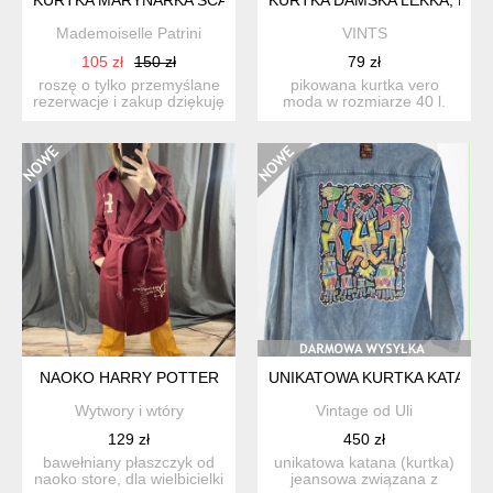
Mademoiselle Patrini
VINTS
105 zł
150 zł
79 zł
roszę o tylko przemyślane
pikowana kurtka vero
rezerwacje i zakup dziękuję
moda w rozmiarze 40 l.
unikatowa,...
model lekko oversizowy, w
...
NAOKO HARRY POTTER
UNIKATOWA KURTKA KATANA
Wytwory i wtóry
Vintage od Uli
129 zł
450 zł
bawełniany płaszczyk od
unikatowa katana (kurtka)
naoko store, dla wielbicielki
jeansowa związana z