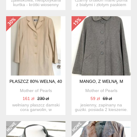
kurtka - krótki wiosenny
z białymi i złotym paskiem
płaszcz marki review...
na ramionach. ki...
PŁASZCZ 80% WEŁNA, 40
MANGO, Z WEŁNĄ, M
Mother of Pearls
Mother of Pearls
161 zł
230 zł
59 zł
69 zł
wełniany płaszcz damski
jesienny, zapinany na
cora garwolin, w
guziki. posiada 2 kieszenie.
kremowym odcieniu; ciepły,
z podszewką. ma...
id...