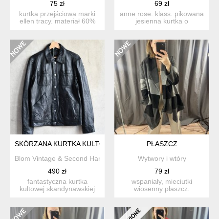
75 zł
69 zł
kurtka przejściowa marki
anne rose. klass. pikowana
ellen tracy. materiał 60%
jesienna kurtka o
wełna 10% rayon 25%...
klasycznym,
ponadczasowym...
SKÓRZANA KURTKA KULTOWEJ SKANDYNAWSKIEJ MARKI TI
PŁASZCZ
Blom Vintage & Second Hand
Wytwory i wtóry
490 zł
79 zł
fantastyczna kurtka
wspaniały, mieciutki
kultowej skandynawskiej
wiosenny płaszcz.
marki tiger of sweden. mi...
asymetryczny. z
kieszonkami, ni...