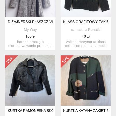
DIZAJNERSKI PŁASZCZ VINTAGE
KLASS GRAFITOWY ŻAKIET A'L
My Way
szmatki-u-Renatki
160 zł
40 zł
bardzo proszę o
żakiet , marynarka klass
nierezerwowanie produktu,
collection rozmiar z metki
jeśli nie są państwo w stu
18 / 44 pros...
p...
KURTKA RAMONESKA SKÓRA PRAWDZIWA CZARNA
KURTKA KATANA ŻAKIET FOL