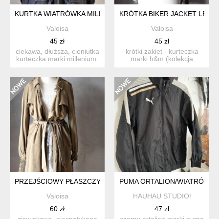
KURTKA WIATRÓWKA MILLENIUM CIENKA MILITARNA ROCK S
KRÓTKA BIKER JACKET LEN Ż
Valoisa
Valoisa
45 zł
45 zł
ciekawa, dłuższa, cieniutka
krótki żakiet - kurteczka
kurteczka marki millenium.
marki h&m (kolekcja
uszyta z czar...
divided). uszyta z jas...
PRZEJŚCIOWY PŁASZCZYK MILITARNY DRAPOWANY TRENCZ 
PUMA ORTALION/WIATRÓWKA
Valoisa
HAUHAU STUDIO!
60 zł
47 zł
zjawiskowa, niespotykana
czarny ortalion marki puma