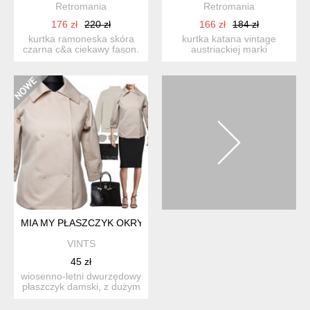
Retromania
Retromania
176 zł
220 zł
166 zł
184 zł
kurtka ramoneska skóra
kurtka katana vintage
czarna c&a ciekawy fason.
austriackiej marki
suwaki metalowe, s...
salzburger loden look .
10...
MIA MY PŁASZCZYK OKRYCIE WIOSENNE BEŻ R 38 HP_134
VINTS
45 zł
wiosenno-letni dwurzędowy
płaszczyk damski, z dużym
jednoczęściowym ko...