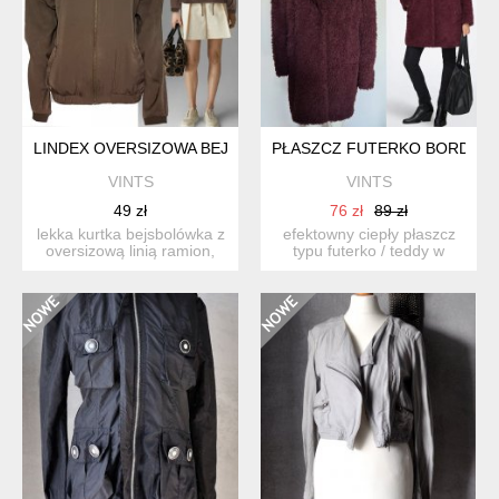
LINDEX OVERSIZOWA BEJSBOLÓWKA KURTKA BOMBER SILKY
PŁASZCZ FUTERKO BORDO BU
VINTS
VINTS
49 zł
76 zł
89 zł
lekka kurtka bejsbolówka z
efektowny ciepły płaszcz
oversizową linią ramion,
typu futerko / teddy w
zapinana na metalo...
kolorze bordo / burgun...