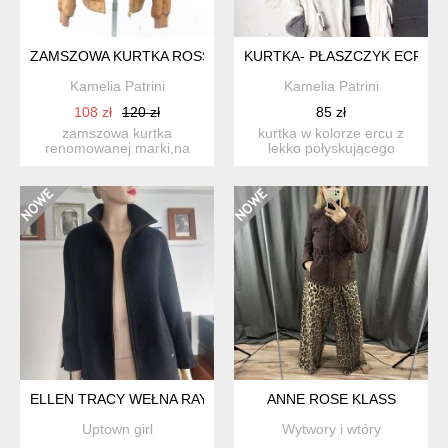
ZAMSZOWA KURTKA ROSSETTI
KURTKA- PŁASZCZYK ECRU
Kamelia Patrini
Kamelia Patrini
108 zł
120 zł
85 zł
zamszowa kurtka
kurtka w kolorze ercu z
renomowanej marki,na
lekko połyskującego
podszewce rozmiar xl
materiału,na podszewce
szer.p...
d...
ELLEN TRACY WEŁNA RAYON
ANNE ROSE KLASS
Uptown girl
Wytwory i wtóry