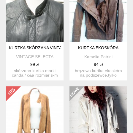
KURTKA SKÓRZANA VINTAGE C&A
KURTKA EKOSKÓRA
VINTAGE SELECTA
Kamelia Patrini
99 zł
94 zł
skórzana kurtka marki
brązowa kurtka ekoskóra
canda / c&a rozmiar s-m
na podszewce,tylko
wymiary: szer.od pa...
przymierzana rozmiar m
s...