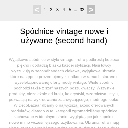
<
>
1
2
3
4
5
...
32
Spódnice vintage nowe i
używane (second hand)
Wyjątkowe spódnice w stylu vintage i retro podkreślą kobiece
piękno i dodadzą blasku każdej stylizacji. Nasi łowcy
wyszukują w secondhandach ciekawe, wyjątkowe ubrania,
które następnie prezentujemy klientkom w ramach starannie
wyselekcjonowanej oferty mody vintage. Wiele spódnic
pochodzi także z szaf naszych poszukiwaczy. Wszystkie
produkty, niezależnie od kroju, kolorystyki, wzornictwa i stylu,
pozwalają na wykreowanie zachwycającego, modnego looku.
W DecoBazaar dbamy o najwyższą jakość oferowanych
produktów, dlatego w tej kategorii zgromadziliśmy spódnice
zachowane w idealnym stanie, wyglądające jak zupełnie
nowe mimo wcześniejszego użytkowania. Ubrania retro mają
niepowtarzalny urok i przywodzą na myśl dawne, fascynujące