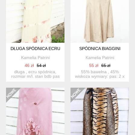
DŁUGA SPÓDNICA ECRU
SPÓDNICA BIAGGINI
Kamelia Patrini
Kamelia Patrini
46 zł
54 zł
55 zł
65 zł
długa , ecru spódnica,
55% bawełna , 45%
rozmiar m/l. stan bdb pas
wiskoza wymiary: pas: 2 x
39 cm x2, dł. 103...
45 cm biodra: 2 x 57 cm...