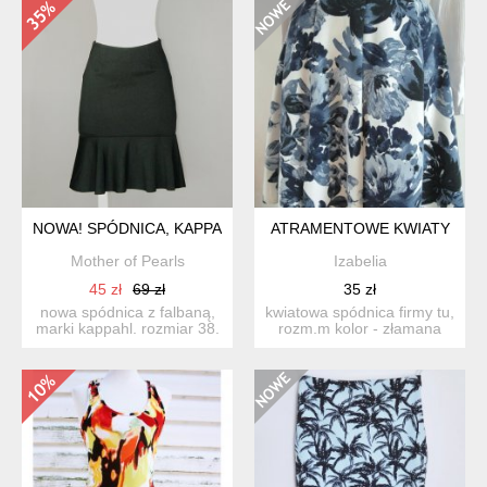
NOWA! SPÓDNICA, KAPPAHL, 38
ATRAMENTOWE KWIATY
Mother of Pearls
Izabelia
45 zł
69 zł
35 zł
nowa spódnica z falbaną,
kwiatowa spódnica firmy tu,
marki kappahl. rozmiar 38.
rozm.m kolor - złamana
skład: 80% polie...
biel i kwiaty w od...