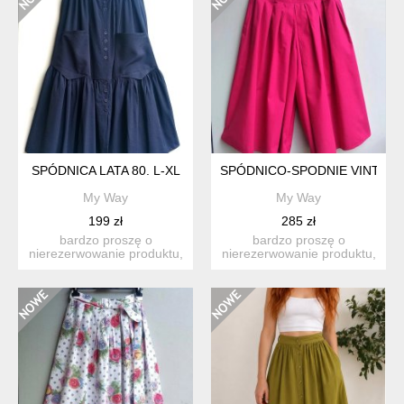
SPÓDNICA LATA 80. L-XL
SPÓDNICO-SPODNIE VINTAGE
My Way
My Way
199 zł
285 zł
bardzo proszę o
bardzo proszę o
nierezerwowanie produktu,
nierezerwowanie produktu,
jeśli nie są państwo w stu
jeśli nie są państwo w stu
p...
p...