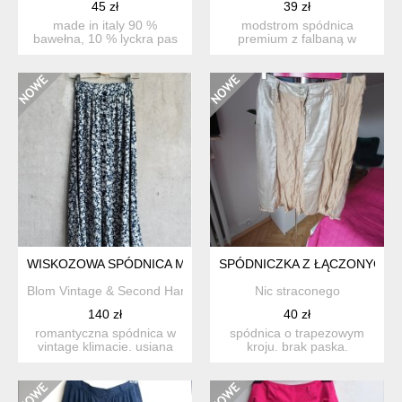
45 zł
39 zł
made in italy 90 %
modstrom spódnica
bawełna, 10 % lyckra pas
premium z falbaną w
41 cm x2 biodra 53 cm x...
rozmiarze 34 xs
poliestrowa wy...
WISKOZOWA SPÓDNICA MIDI W KWIATY SKANDYNAWSKIEJ MA
SPÓDNICZKA Z ŁĄCZONYCH 
Blom Vintage & Second Hand
Nic straconego
140 zł
40 zł
romantyczna spódnica w
spódnica o trapezowym
vintage klimacie. usiana
kroju. brak paska.
białymi kwiatami, pięk...
widoczne na zdjęciu
niedoskon...