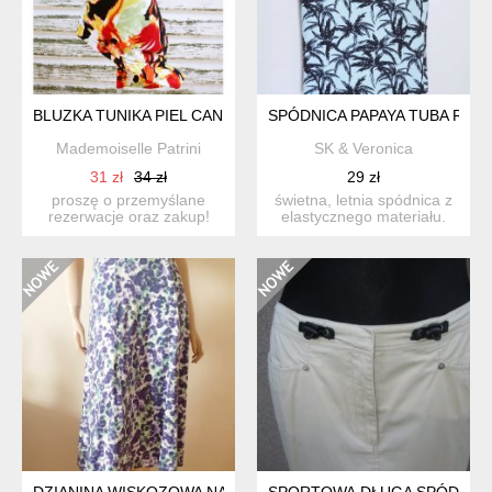
BLUZKA TUNIKA PIEL CANELA
SPÓDNICA PAPAYA TUBA R.36-
Mademoiselle Patrini
SK & Veronica
31 zł
34 zł
29 zł
proszę o przemyślane
świetna, letnia spódnica z
rezerwacje oraz zakup!
elastycznego materiału.
wielobarwna bluzka ,tun...
marka papaya. jasn...
DZIANINA WISKOZOWA NA GUMIE
SPORTOWA,DŁUGA SPÓDNICA 