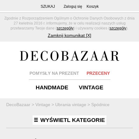
SZUKAJ
Zaloguj się
Koszyk
Zgodnie z Rozporządzeniem Ogólnym o Ochronie Danych Osobowych z dnia
27 kwietnia 2016 r. informujemy, że w celu realizacji naszych usług
przetwarzamy Twoje dane (
szczegóły
) i używamy cookies (
szczegóły
).
Zamknij komunikat [X]
POMYSŁY NA PREZENT
PRZECENY
HANDMADE
VINTAGE
DecoBazaar
>
Vintage
>
Ubrania vintage
>
Spódnice
WYŚWIETL KATEGORIE