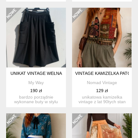
d'orange, rozm.m piękny...
najlepszym wyda...
UNIKAT VINTAGE WEŁNA
VINTAGE KAMIZELKA PATCHWO
My Way
Nomad Vintage
190 zł
129 zł
bardzo porządnie
unikatowa kamizelka
wykonane buty w stylu
vintage z lat 90tych stan
vintage/retro. zapinane
bardzo dobry 8/10 pas...
blisko ...