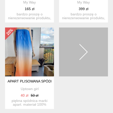
My Way
My Way
165 zł
399 zł
bardzo proszę o
bardzo proszę o
nierezerwowanie produktu,
nierezerwowanie produktu,
jeśli nie są państwo w stu
jeśli nie są państwo w stu
p...
p...
APART PLISOWANA SPÓDNICA NA GUMIE
Uptown girl
40 zł
50 zł
piękna spódnica marki
apart. materiał 100%
delikatny, transparentny,
c...