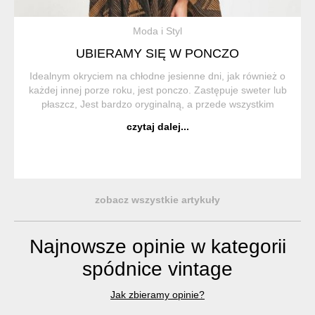
Moda i Styl
UBIERAMY SIĘ W PONCZO
Idealnym okryciem na chłodne jesienne dni, jak również o
każdej innej porze roku, jest ponczo. Zastępuje sweter lub
płaszcz, Jest bardzo oryginalną, a przede wszystkim
wygodną i praktyczną częścią garderoby. Ponczo (z hiszp.
czytaj dalej...
Poncho) to trad...
zobacz wszystkie artykuły
Najnowsze opinie w kategorii
spódnice vintage
Jak zbieramy opinie?