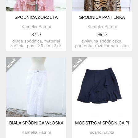
SPÓDNICA ŻORŻETA
SPÓDNICA PANTERKA
Kamelia Patrini
Kamelia Patrini
37 zł
95 zł
długa spódnica, materiał
zwiewna spódniczka,
żorżeta. pas - 36 cm x2 dł.
panterka, rozmiar s/m. stan
78 cm sz2...
bdb długość przód 51,...
BIAŁA SPÓDNICA WŁOSKA
MODSTROM SPÓDNICA PREMI
Kamelia Patrini
scandinavka