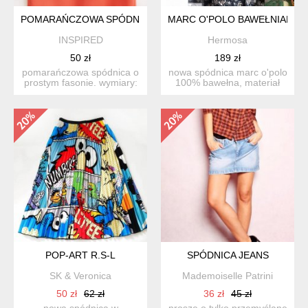
POMARAŃCZOWA SPÓDNICA L GERRY WEBER
MARC O'POLO BAWEŁNIANA 
INSPIRED
Hermosa
50 zł
189 zł
pomarańczowa spódnica o
nowa spódnica marc o'polo
prostym fasonie. wymiary:
100% bawełna, materiał
długość: 61cm s...
premium, świetnej j...
POP-ART R.S-L
SPÓDNICA JEANS
SK & Veronica
Mademoiselle Patrini
50 zł
62 zł
36 zł
45 zł
nowa spódnica w
proszę o tylko przemyślane