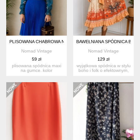
PLISOWANA CHABROWA NIEBIESKA DŁUGA SPÓDNICA MAXI
BAWEŁNIANA SPÓDNICA BOH
Nomad Vintage
Nomad Vintage
59 zł
129 zł
plisowana spódnica maxi
wyjątkowa spódnica w stylu
na gumce. kolor
boho i folk o efektownym,
jasnoniebieski (chabrowy).
artystycznym wzor...
z ...