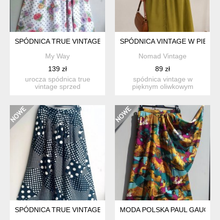
SPÓDNICA TRUE VINTAGE
SPÓDNICA VINTAGE W PIĘKN
My Way
Nomad Vintage
139 zł
89 zł
urocza spódnica true
spódnica vintage w
vintage sprzed
pięknym oliwkowym
kilkudziesięciu lat. dawna
kolorze – rozm. 38
wersja ...
elegancka s...
SPÓDNICA TRUE VINTAGE
MODA POLSKA PAUL GAUGUIN