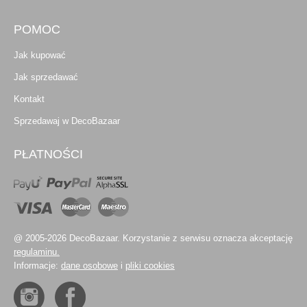
POMOC
Jak kupować
Jak sprzedawać
Kontakt
Sprzedawaj w DecoBazaar
PŁATNOŚCI
@ 2005-2026 DecoBazaar. Korzystanie z serwisu oznacza akceptację
regulaminu.
Informacje:
dane osobowe
i
pliki cookies