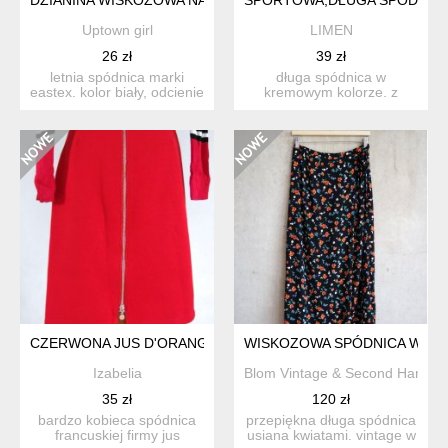
Uptown girl
LIMEN
26 zł
39 zł
letnia spódnica marki
długa spódnica w
eastex. kolor biały, odcienie
kremowym kolorze. z
fioletu i zieleni...
przodu 2 wpuszczane
kieszenie. ...
CZERWONA JUS D'ORANGE
WISKOZOWA SPÓDNICA W KWI
Izabelia
Blom Vintage & Second Hand
35 zł
120 zł
bardzo kobieca spódnica
przepiękna długa spódnica
francuskiej firmy jus
usiana kwiatami. vintage w