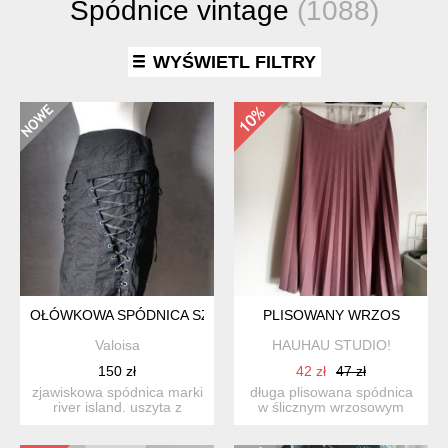
Spódnice vintage
(1088)
WYŚWIETL FILTRY
OŁÓWKOWA SPÓDNICA SZNUROWANIA HAFTY CUDO XS S
PLISOWANY WRZOS
Valoisa
HAUHAU STUDIO!
150 zł
42 zł
47 zł
zjawiskowa spódnica marki
długa plisowana spódnica
river island. uszyta z
w ślicznym wrzosowym
czarnej, elastycznej...
kolorze. materiał to cie...