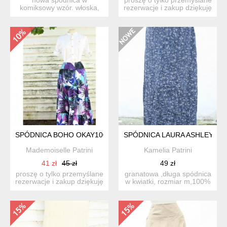
komiksowy wzór. włoska,
rezerwacje i zakup dziękuję
marka mqueen. bardzo
niebieska,...
koloro...
SPÓDNICA BOHO OKAY100% COTTON
SPÓDNICA LAURA ASHLEY
Mademoiselle Patrini
Kamelia Patrini
41 zł
45 zł
49 zł
proszę o tylko przemyślane
granatowa ,długa spódnica
rezerwacje i zakup dziękuję
w kwiatki, rozmiar m,100%
spódnica mi...
bawelna/cotton/,ma...