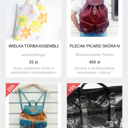
WIELKA TORBA ASSEMBLEAGE HANDMADE KWIATY
PLECAK PICARD SKÓRA NAT
assembleage
Mademoiselle Patrini
25 zł
450 zł
duża, pojemna torba o
proszę o przemyślane
wielorakim zastosowaniu:
rezerwacje i zakup !
w wersji miejskiej na z...
pojemny, praktyczny plec...