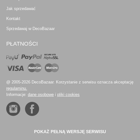
Jak sprzedawać
Kontakt
Sprzedawaj w DecoBazaar
PŁATNOŚCI
@ 2005-2026 DecoBazaar. Korzystanie z serwisu oznacza akceptację
regulaminu.
Informacje:
dane osobowe
i
pliki cookies
POKAŻ PEŁNĄ WERSJĘ SERWISU