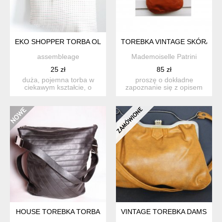
EKO SHOPPER TORBA OLBRZYMKA ASSEMBLEAGE HANDMA
TOREBKA VINTAGE SKÓRA EX
assembleage
Mademoiselle Patrini
25 zł
85 zł
duża, pojemna torba w
proszę o dokładne
ciekawym kształcie, o
zapoznanie się z opisem
wielorakim zastosowaniu:
oraz zdjęciami w celu
w...
unikni...
HOUSE TOREBKA TORBA
VINTAGE TOREBKA DAMSKA R