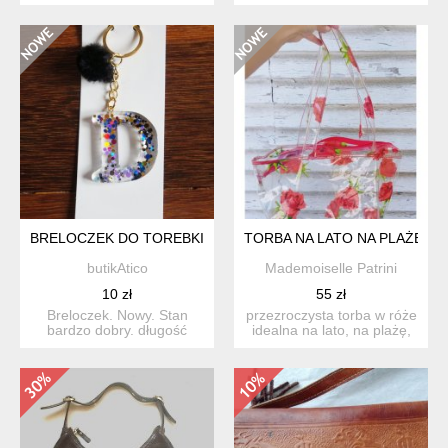
uchwyty do ręki,ale jest ...
materiału zapinana na
rzep....
BRELOCZEK DO TOREBKI / KLUCZY *1
TORBA NA LATO NA PLAŻĘ
butikAtico
Mademoiselle Patrini
10 zł
55 zł
Breloczek. Nowy. Stan
przezroczysta torba w róże
bardzo dobry. długość
idealna na lato, na plażę,
całkowita 10 cm
do miasta etc ...