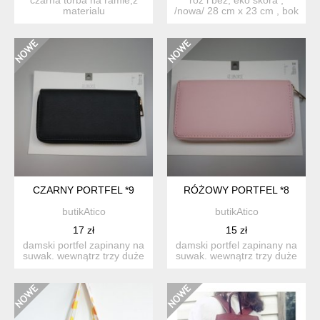
materialu
/nowa/ 28 cm x 23 cm , bok
nieprzemakalnego,zapinana
6 cm pasek regulow...
na rzep ,...
CZARNY PORTFEL *9
RÓŻOWY PORTFEL *8
butikAtico
butikAtico
17 zł
15 zł
damski portfel zapinany na
damski portfel zapinany na
suwak. wewnątrz trzy duże
suwak. wewnątrz trzy duże
przegrody na bank...
przegrody na bank...