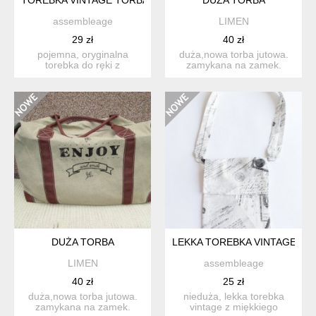
assembleage
LIMEN
29 zł
40 zł
pojemna, oryginalna
duża,nowa torba jutowa.
torebka do ręki z
zamykana na zamek.
granatowymi akcentami.
uchwyty do ręki,ale jest ...
torebka p...
DUŻA TORBA
LEKKA TOREBKA VINTAGE MI
LIMEN
assembleage
40 zł
25 zł
duża,nowa torba jutowa.
nieduża, lekka torebka
zamykana na zamek.
vintage z miękkiego