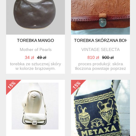
TOREBKA MANGO
TOREBKA SKÓRZANA BOHO V
Mother of Pearls
VINTAGE SELECTA
34 zł
49 zł
810 zł
900 zł
torebka ze sztucznej skóry
proces produkcji: skóra
w kolorze brązowym.
tłoczona powstaje poprzez
zamykana na zamek. w ...
nadanie wzoru na pow...