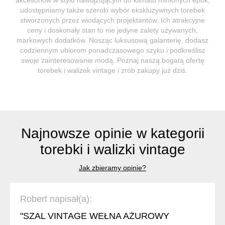
udostępniamy także szeroki wybór ekskluzywnych torebek
stworzonych przez wiodących projektantów. Ich atrakcyjne
ceny i doskonały stan to nie jedyne zalety używanych,
markowych dodatków. Nosząc luksusową galanterię, dodasz
codziennym ubiorom ponadczasowego szyku i podkreślisz
swoje zainteresowanie modą. Poznaj naszą bogatą ofertę
torebek i walizek vintage i zrób zakupy już dziś.
Najnowsze opinie w kategorii
torebki i walizki vintage
Jak zbieramy opinie?
Robert napisał(a):
"SZAL VINTAGE WEŁNA AŻUROWY