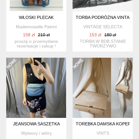
WŁOSKI PLECAK
TORBA PODRÓŻNA VINTAGE
Mademoiselle Patrini
VINTAGE SELECTA
158 zł
210 zł
153 zł
180 zł
proszę o przemyślane
TORBA W BDB.STANIE
rezerwacje i zakup !
TWORZYWO
solidnie uszyty z grubeg...
SYNTETYCZNE / SKÓRA
EKOLOGICZNA
JEANSOWA SASZETKA
TOREBKA DAMSKA KOPERTÓW
Wytwory i wtóry
VINTS