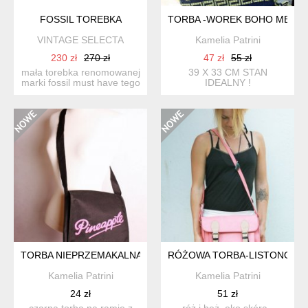
FOSSIL TOREBKA
TORBA -WOREK BOHO META
VINTAGE SELECTA
Kamelia Patrini
230 zł
270 zł
47 zł
55 zł
mała torebka renomowanej
39 X 33 CM STAN
marki fossil must have tego
IDEALNY !
sezonu! na ram...
TORBA NIEPRZEMAKALNA
RÓŻOWA TORBA-LISTONOSZ
Kamelia Patrini
Kamelia Patrini
24 zł
51 zł
czarna torba na ramie,z
róż i beż, eko skóra ,