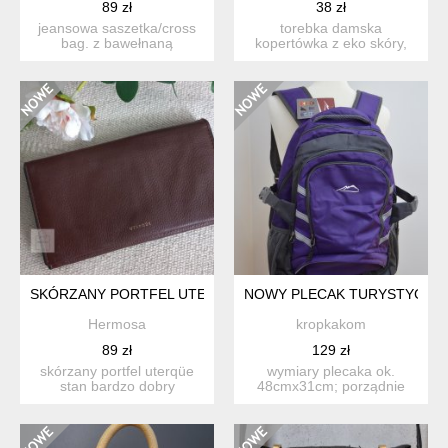
89 zł
38 zł
jeansowa saszetka/cross
torebka damska
bag. z bawełnaną
kopertówka z eko skóry,
podszewką. hand made.
zapinana na magnes i
stan...
zamek, w ś...
SKÓRZANY PORTFEL UTERQÜE
NOWY PLECAK TURYSTYCZNY
Hermosa
kropkakom
89 zł
129 zł
skórzany portfel uterqüe
wymiary plecaka ok.
stan bardzo dobry
48cmx31cm; porządnie
używany. miękki, wygodny
uszyty, na szelkach gruba
w...
wa...