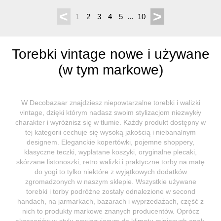
<
>
1
2
3
4
5
...
10
Torebki vintage nowe i używane
(w tym markowe)
W Decobazaar znajdziesz niepowtarzalne torebki i walizki
vintage, dzięki którym nadasz swoim stylizacjom niezwykły
charakter i wyróżnisz się w tłumie. Każdy produkt dostępny w
tej kategorii cechuje się wysoką jakością i niebanalnym
designem. Eleganckie kopertówki, pojemne shoppery,
klasyczne teczki, wyplatane koszyki, oryginalne plecaki,
skórzane listonoszki, retro walizki i praktyczne torby na matę
do yogi to tylko niektóre z wyjątkowych dodatków
zgromadzonych w naszym sklepie. Wszystkie używane
torebki i torby podróżne zostały odnalezione w second
handach, na jarmarkach, bazarach i wyprzedażach, część z
nich to produkty markowe znanych producentów. Oprócz
akcesoriów w stylu nawiązującym do klimatu minionych epok,