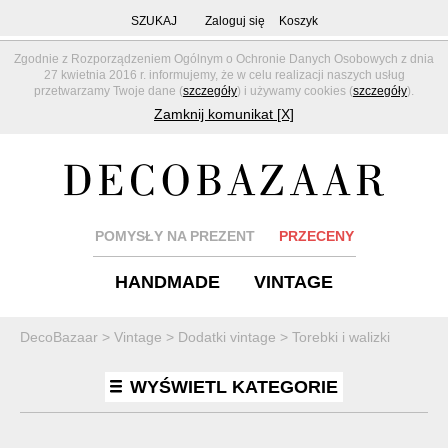
SZUKAJ
Zaloguj się
Koszyk
Zgodnie z Rozporządzeniem Ogólnym o Ochronie Danych Osobowych z dnia
27 kwietnia 2016 r. informujemy, że w celu realizacji naszych usług
przetwarzamy Twoje dane (
szczegóły
) i używamy cookies (
szczegóły
).
Zamknij komunikat [X]
POMYSŁY NA PREZENT
PRZECENY
HANDMADE
VINTAGE
DecoBazaar
>
Vintage
>
Dodatki vintage
>
Torebki i walizki
WYŚWIETL KATEGORIE