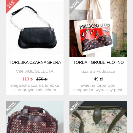
TOREBKA CZARNA SFERA
TORBA - GRUBE PŁÓTNO
VINTAGE SELECTA
Szafa z Poddasza
113 zł
150 zł
49 zł
elegancka czarna torebka
świetna torba typu
z srebrnym łańcuchem
shopperka. wyrazisty print.
marki sfera. wykonana z ...
grube płótno. trzyma ...