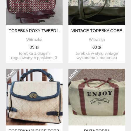
TOREBKA ROXY TWEED LISTONOSZKA CROSSBODY MATERI
VINTAGE TOREBKA GOBELIN
Witrażka
Witrażka
39 zł
80 zł
torebka z długim
torebka w stylu vintage
regulowanym paskiem, 3
wykonana z materiału
kieszonki zewnetrzne,
przypominajacego gobelin
pojemna....
...
TOREBKA VINTAGE TORBA EFEKTOWNA POJEMNA DO RĘKI
DUŻA TORBA