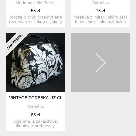
Mademoiselle Patrini
Witrażka
55 zł
78 zł
proszę o tylko przemyślane
torebka z imitacji skóry. jest
rezerwacje i zakup dziękuję
to niezniszczalna sztuczna
czarna po...
skóra z lat ...
VINTAGE TOREBKA LIZ CLAIBORNE RETRO GOBELINOWA T
Witrażka
85 zł
pojemna, z żakardowej
tkaniny w srebrzysty,
wypukły wzór kwiatowy
oraz...