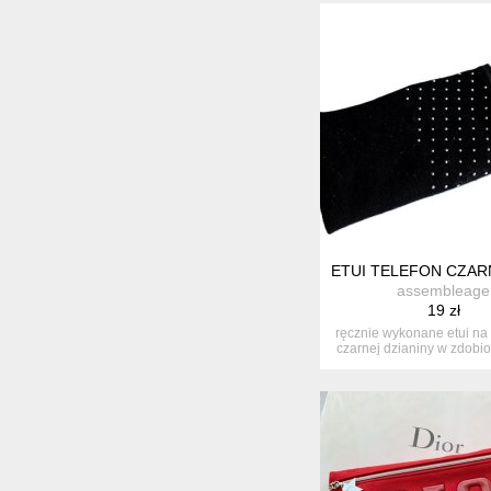
ETUI TELEFON CZAR
assembleage
19 zł
ręcznie wykonane etui na 
czarnej dzianiny w zdobion