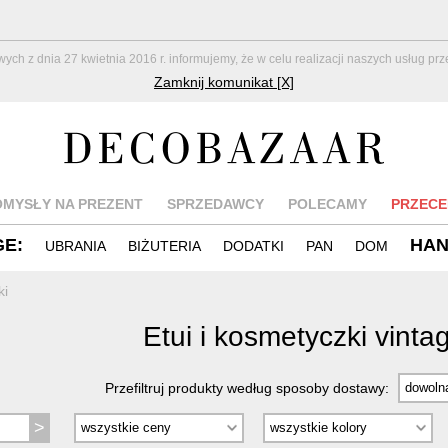
z dnia 27 kwietnia 2016 r. informujemy, że w celu realizacji naszych usług pr
Zamknij komunikat [X]
OMYSŁY NA PREZENT
SPRZEDAWCY
POLECAMY
PRZECE
GE:
HA
UBRANIA
BIŻUTERIA
DODATKI
PAN
DOM
ki
Etui i kosmetyczki vint
Przefiltruj produkty według sposoby dostawy: