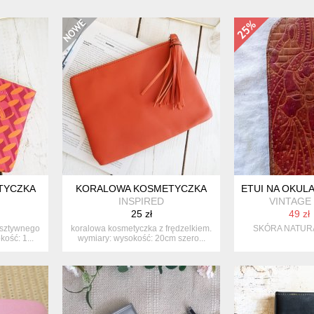
TYCZKA
KORALOWA KOSMETYCZKA
ETUI NA OKUL
INSPIRED
VINTAGE
25 zł
49 zł
 sztywnego
koralowa kosmetyczka z frędzelkiem.
SKÓRA NATURA
ość: 1...
wymiary: wysokość: 20cm szero...