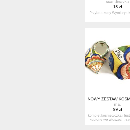
scandinavka
15 zł
Przybrudzony Wymiary o
NOWY ZESTAW KOSM
ma.
99 zł
komplet kosmetyczka i lust
kupione we włoszech. trad