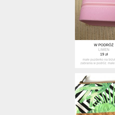
W PODRÓŻ
LIMEN
19 zł
małe puzderko na biżut
zabrania w podróż. małe
pomie...