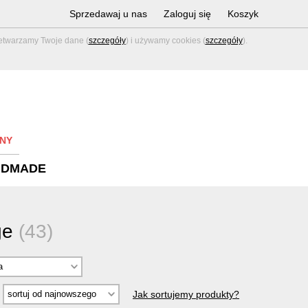
Sprzedawaj u nas
Zaloguj się
Koszyk
zetwarzamy Twoje dane (
szczegóły
) i używamy cookies (
szczegóły
).
NY
NDMADE
age
(43)
Jak sortujemy produkty?