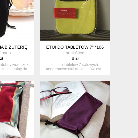
ALNEGO JEDWABIU ❤ JAPAN DESIGN
A BIŻUTERIĘ
ETUI DO TABLETÓW 7" *106
 Foxes
butikAtico
zł
8 zł
ozdobny woreczek
etui do tabletów 7-calowych.
mitu. idealny do
neoprenowe etui do tabletów. ela...
k...