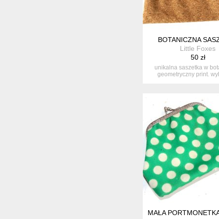
BOTANICZNA SAS
Little Foxes
50 zł
unikalna saszetka w bot
geometryczny print. w
prawdopod...
MAŁA PORTMONETKA