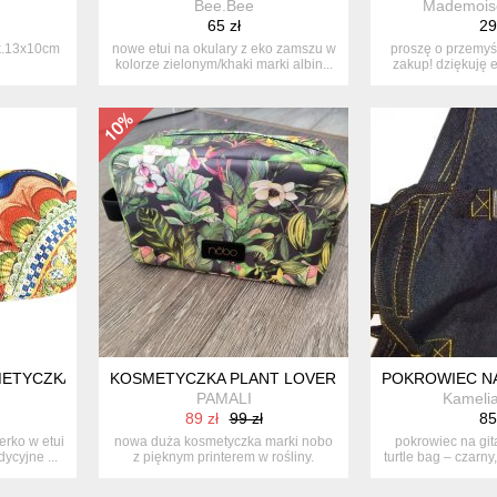
Bee.Bee
Mademoisel
65 zł
29
k.13x10cm
nowe etui na okulary z eko zamszu w
proszę o przemyś
kolorze zielonym/khaki marki albin...
zakup! dziękuję 
ETYCZKA LUSTERKO SYCYLIA WŁOSKIE WZORY
KOSMETYCZKA PLANT LOVER BY NOBO
POKROWIEC NA
PAMALI
Kamelia
89 zł
99 zł
85
erko w etui
nowa duża kosmetyczka marki nobo
pokrowiec na git
ycyjne ...
z pięknym printerem w rośliny.
turtle bag – czarny,
zapina...