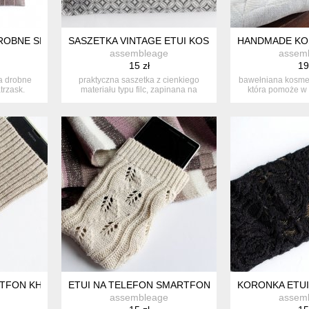
DROBNE SKARBY
SASZETKA VINTAGE ETUI KOSMETYCZKA PRZYBOR
HANDMADE KO
assembleage
assem
15 zł
19
a drobne
praktyczna saszetka z cienkiego
bawełniana kosme
trzask.
materiału typu filc, zapinana na
która pomoże w
zatrz...
przes
TFON KHAKI
ETUI NA TELEFON SMARTFON AŻUR HANDMADE
KORONKA ETU
assembleage
assem