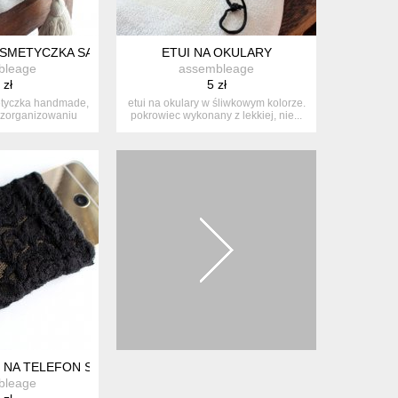
NIK
SMETYCZKA SASZETKA
ETUI NA OKULARY
bleage
assembleage
 zł
5 zł
tyczka handmade,
etui na okulary w śliwkowym kolorze.
 zorganizowaniu
pokrowiec wykonany z lekkiej, nie...
tr...
I NA TELEFON SMARTFON AŻUR HANDMADE
bleage