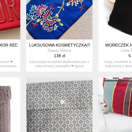
DIOR RED VELVET ❤ 100% ORYGINAŁ ❤ NOWA
LUKSUSOWA KOSMETYCZKA/TOREBECZKA Z NATUR
WORECZEK N
Sweet Home
Little
138 zł
5 
 velvet ❤
luksusowa kosmetyczka/torebeczka z
nowy, niewielki 
luksusowa,
naturalnego jedwabiu ❤ japan
wykonany z aksa
desig...
zapa