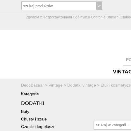
Zgodnie z Rozporządzeniem Ogólnym o Ochronie Danych Osobowych 
P
VINTA
DecoBazaar
>
Vintage
>
Dodatki vintage
>
Etui i kosmetycz
Kategorie
DODATKI
Buty
Chusty i szale
Czapki i kapelusze