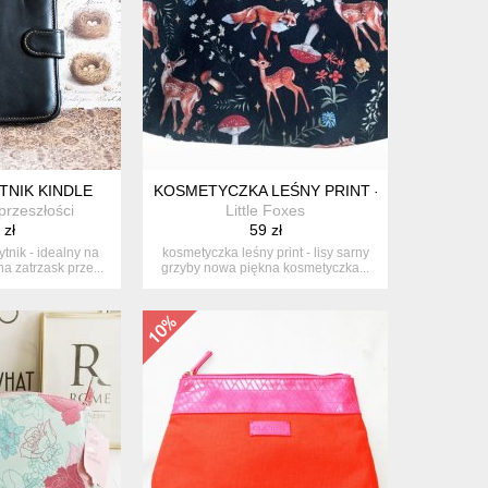
TNIK KINDLE
KOSMETYCZKA LEŚNY PRINT - LISY SARNY
przeszłości
Little Foxes
 zł
59 zł
ytnik - idealny na
kosmetyczka leśny print - lisy sarny
a zatrzask prze...
grzyby nowa piękna kosmetyczka...