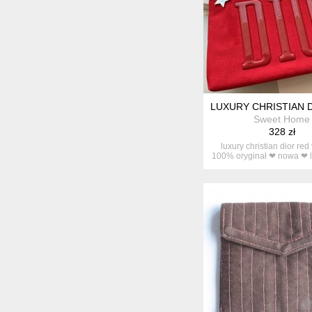
LUXURY CHRISTIAN 
Sweet Home
328 zł
luxury christian dior red
100% oryginał ❤ nowa ❤ 
w...