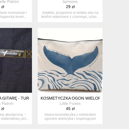
le Patrini
larmoire
 zł
29 zł
lane rezerwacje i
miękkie, przyjemne w dotyku etui na
elegancka kosm...
telefon wykonane z czarnego, szlac...
 GITARĘ - TURTLE BAG
KOSMETYCZKA OGON WIELORYBA Z CYTATEM
 Patrini
Little Foxes
 zł
45 zł
arę akustyczną –
lniana kosmetyczka z niebieskim
 materiałowy, prz...
ogonem wieloryba i inspirującym
cytate...