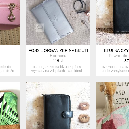
FOSSIL ORGANIZER NA BIŻUTERIĘ
ETUI NA CZY
Hermosa
Powrót do 
119 zł
37
erię do
etui organizer na biżuterię fossil.
czarne etui na cz
,ale dużo
wymiary na zdjęciach. stan ideal...
kindle zamykane n