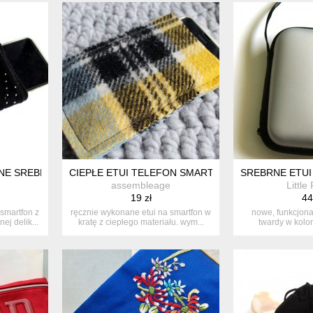
NE SREBRNE DROBINKI
CIEPŁE ETUI TELEFON SMARTFON KRATA KRATKA
SREBRNE ETUI
assembleage
Little
19 zł
44
smartfon z
ręcznie wykonane etui na smartfon w
nowe, funkcjona
ej delik...
kratę z ciepłego materiału. wym...
twardy w kolo
elemen