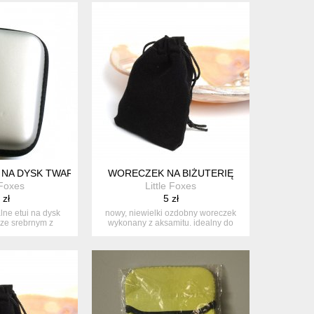
 NA DYSK TWARDY
WORECZEK NA BIŻUTERIĘ
 Foxes
Little Foxes
 zł
5 zł
lne etui na dysk
nowy, niewielki ozdobny woreczek
rze srebrnym z
wykonany z aksamitu. idealny do
tami...
zapak...