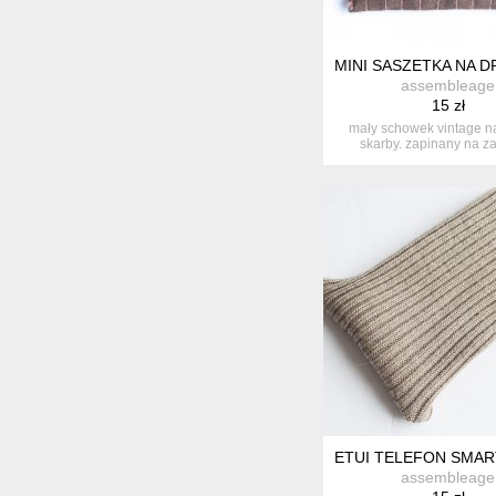
MINI SASZETKA NA 
assembleage
15 zł
mały schowek vintage n
skarby. zapinany na za
wymiar...
ETUI TELEFON SMAR
assembleage