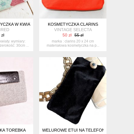
YCZKA W KWIATY
KOSMETYCZKA CLARINS
IRED
VINTAGE SELECTA
 zł
50 zł
55 zł
wiaty. wymiary:
marka : clarins 20 x 24 cm
erokość: 30cm ...
materiałowa kosmetyczka na p...
KA TOREBKA
WELUROWE ETUI NA TELEFON CASE KOMÓR