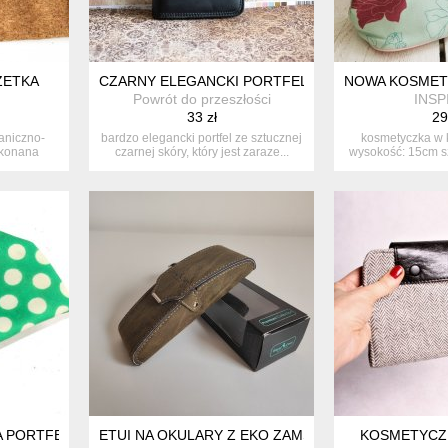
ZETKA
CZARNY ELEGANCKI PORTFEL / ORGANIZER
NOWA KOSMET
Powrót do przeszłości
INSP
33 zł
29
aniczno-
bardzo elegancki portfel ze sztucznej
kosmetyczka w k
ykonana
czarnej skóry, który jest zaraze...
wysokość: 15cm sz
 PORTFELIK W GROCHY PRL
ETUI NA OKULARY Z EKO ZAMSZU ROYAL CASE
KOSMETYCZ