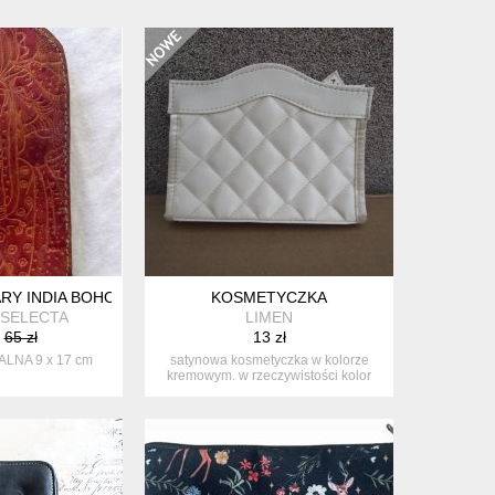
ARY INDIA BOHO VINTAGE
KOSMETYCZKA
 SELECTA
LIMEN
65 zł
13 zł
LNA 9 x 17 cm
satynowa kosmetyczka w kolorze
kremowym. w rzeczywistości kolor
bardz...