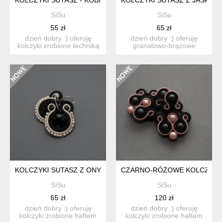
SiSu
SiSu
55 zł
65 zł
dzień dobry :) oferuję
dzień dobry :) oferuję
kolczyki zrobione techniką
granatowo-brązowe
sutasz, ozdobione...
kolczyki zrobione haftem
s...
KOLCZYKI SUTASZ Z ONYKSAMI
CZARNO-RÓŻOWE KOLCZYKI
SiSu
SiSu
65 zł
120 zł
dzień dobry :) oferuję
dzień dobry :) oferuję
kolczyki zrobione haftem
kolczyki zrobione haftem