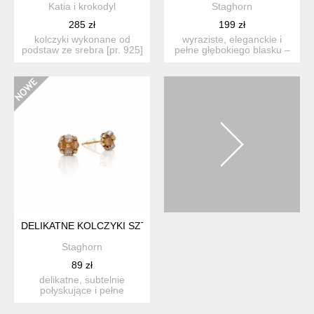
Katia i krokodyl
Staghorn
285 zł
199 zł
kolczyki wykonane od
wyraziste, eleganckie i
podstaw ze srebra [pr. 925]
pełne głębokiego blasku –
w połączeniu z faseto...
te ręcznie wykonane ...
DELIKATNE KOLCZYKI SZTYFTY - CYTRYN
Staghorn
89 zł
delikatne, subtelnie
połyskujące i pełne
ciepłych odcieni – te
ręcznie...