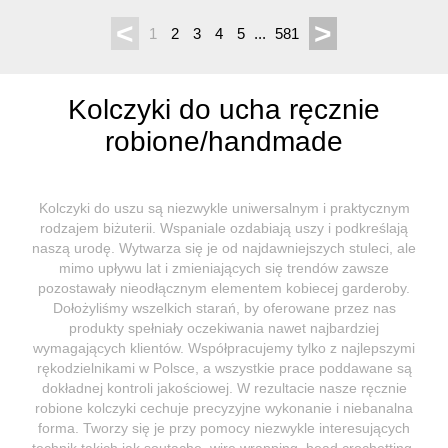
<
>
1
2
3
4
5
...
581
Kolczyki do ucha ręcznie
robione/handmade
Kolczyki do uszu są niezwykle uniwersalnym i praktycznym
rodzajem biżuterii. Wspaniale ozdabiają uszy i podkreślają
naszą urodę. Wytwarza się je od najdawniejszych stuleci, ale
mimo upływu lat i zmieniających się trendów zawsze
pozostawały nieodłącznym elementem kobiecej garderoby.
Dołożyliśmy wszelkich starań, by oferowane przez nas
produkty spełniały oczekiwania nawet najbardziej
wymagających klientów. Współpracujemy tylko z najlepszymi
rękodzielnikami w Polsce, a wszystkie prace poddawane są
dokładnej kontroli jakościowej. W rezultacie nasze ręcznie
robione kolczyki cechuje precyzyjne wykonanie i niebanalna
forma. Tworzy się je przy pomocy niezwykle interesujących
technik takich jak soutache, wire wrapping, bead crochetting,