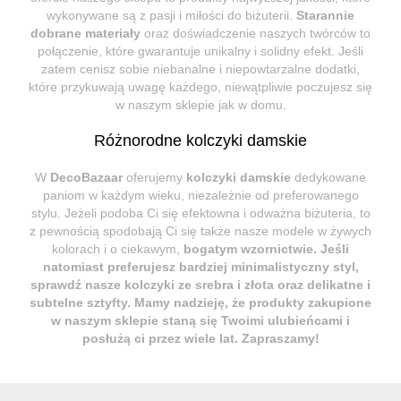
wykonywane są z pasji i miłości do biżuterii.
Starannie
dobrane materiały
oraz doświadczenie naszych twórców to
połączenie, które gwarantuje unikalny i solidny efekt. Jeśli
zatem cenisz sobie niebanalne i niepowtarzalne dodatki,
które przykuwają uwagę każdego, niewątpliwie poczujesz się
w naszym sklepie jak w domu.
Różnorodne kolczyki damskie
W
DecoBazaar
oferujemy
kolczyki damskie
dedykowane
paniom w każdym wieku, niezależnie od preferowanego
stylu. Jeżeli podoba Ci się efektowna i odważna biżuteria, to
z pewnością spodobają Ci się także nasze modele w żywych
kolorach i o ciekawym,
bogatym wzornictwie
. Jeśli
natomiast preferujesz bardziej minimalistyczny styl,
sprawdź nasze kolczyki ze srebra i złota oraz delikatne i
subtelne sztyfty. Mamy nadzieję, że produkty zakupione
w naszym sklepie staną się Twoimi ulubieńcami i
posłużą ci przez wiele lat. Zapraszamy!