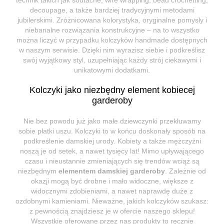
decoupage, a także bardziej tradycyjnymi metodami
jubilerskimi. Zróżnicowana kolorystyka, oryginalne pomysły i
niebanalne rozwiązania konstrukcyjne – na to wszystko
można liczyć w przypadku kolczyków handmade dostępnych
w naszym serwisie. Dzięki nim wyrazisz siebie i podkreślisz
swój wyjątkowy styl, uzupełniając każdy strój ciekawymi i
unikatowymi dodatkami.
Kolczyki jako niezbędny element kobiecej
garderoby
Nie bez powodu już jako małe dziewczynki przekłuwamy
sobie płatki uszu. Kolczyki to w końcu doskonały sposób na
podkreślenie damskiej urody. Kobiety a także mężczyźni
noszą je od setek, a nawet tysięcy lat! Mimo upływającego
czasu i nieustannie zmieniających się trendów wciąż są
niezbędnym
elementem damskiej garderoby
. Zależnie od
okazji mogą być drobne i mało widoczne, większe z
widocznymi zdobieniami, a nawet naprawdę duże z
ozdobnymi kamieniami. Nieważne, jakich kolczyków szukasz:
z pewnością znajdziesz je w ofercie naszego sklepu!
Wszystkie oferowane przez nas produkty to ręcznie