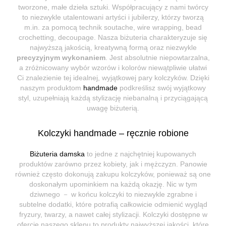
tworzone, małe dzieła sztuki. Współpracujący z nami twórcy
to niezwykle utalentowani artyści i jubilerzy, którzy tworzą
m.in. za pomocą technik soutache, wire wrapping, bead
crochetting, decoupage. Nasza biżuteria charakteryzuje się
najwyższą jakością, kreatywną formą oraz niezwykle
precyzyjnym wykonaniem
. Jest absolutnie niepowtarzalna,
a zróżnicowany wybór wzorów i kolorów niewątpliwie ułatwi
Ci znalezienie tej idealnej, wyjątkowej pary kolczyków. Dzięki
naszym produktom
handmade
podkreślisz swój wyjątkowy
styl, uzupełniają każdą stylizację niebanalną i przyciągającą
uwagę biżuterią.
Kolczyki handmade – ręcznie robione
Biżuteria damska
to jedne z najchętniej kupowanych
produktów zarówno przez kobiety, jak i mężczyzn. Panowie
również często dokonują zakupu kolczyków, ponieważ są one
doskonałym upominkiem na każdą okazję. Nic w tym
dziwnego － w końcu kolczyki to niezwykle zgrabne i
subtelne dodatki, które potrafią całkowicie odmienić wygląd
fryzury, twarzy, a nawet całej stylizacji. Kolczyki dostępne w
ofercie naszego sklepu to produkty najwyższej jakości, które