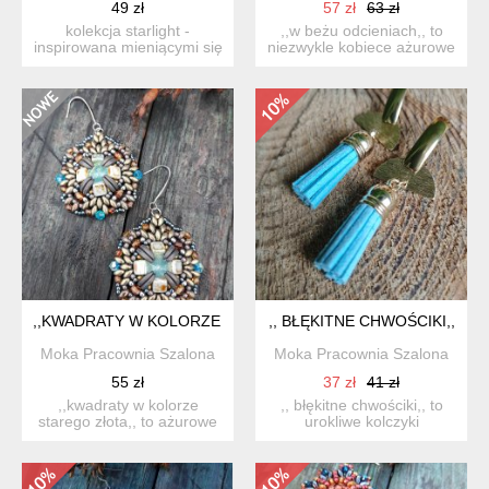
49 zł
57 zł
63 zł
kolekcja starlight -
,,w beżu odcieniach,, to
inspirowana mieniącymi się
niezwykle kobiece ażurowe
barwami przestrzeni ko...
kolczyki utrzymane ...
,,KWADRATY W KOLORZE STAREGO ZŁOTA,,
,, BŁĘKITNE CHWOŚCIKI,,
Moka Pracownia Szalona
Moka Pracownia Szalona
55 zł
37 zł
41 zł
,,kwadraty w kolorze
,, błękitne chwościki,, to
starego złota,, to ażurowe
urokliwe kolczyki
kolczyki utrzymane w k...
utrzymane w kolorystyce
z...