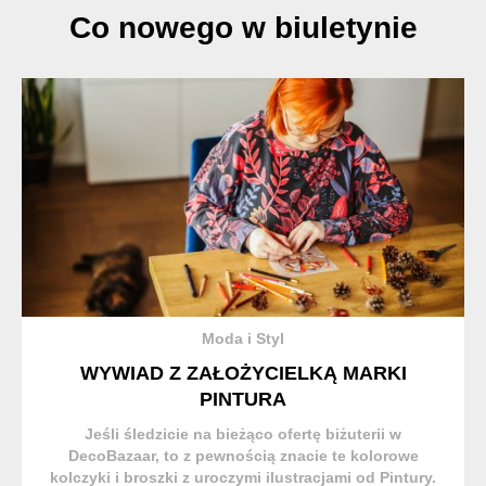
Co nowego w biuletynie
Moda i Styl
WYWIAD Z ZAŁOŻYCIELKĄ MARKI
PINTURA
Jeśli śledzicie na bieżąco ofertę biżuterii w
DecoBazaar, to z pewnością znacie te kolorowe
kolczyki i broszki z uroczymi ilustracjami od Pintury.