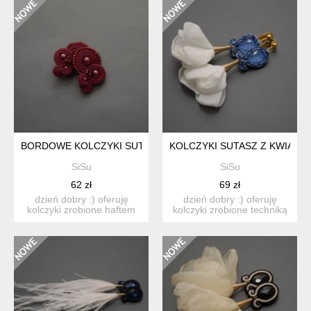
BORDOWE KOLCZYKI SUTASZ
KOLCZYKI SUTASZ Z KWIATK
SiSu
SiSu
62 zł
69 zł
dzień dobry :) oferuję
dzień dobry :) oferuję
kolczyki zrobione haftem
kolczyki zrobione techniką
sutasz, ozdobione k...
sutasz, ozdobione...