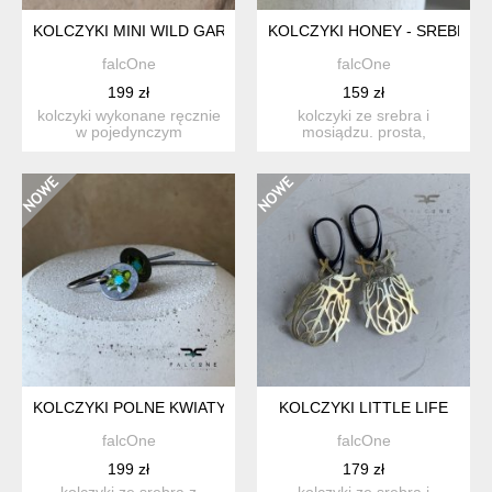
KOLCZYKI MINI WILD GARDEN
KOLCZYKI HONEY - SREBRO I
falcOne
falcOne
199 zł
159 zł
kolczyki wykonane ręcznie
kolczyki ze srebra i
w pojedynczym
mosiądzu. prosta,
egzemplarzu, ze srebra i
nowoczesna forma
emali...
heksagonu, koj...
KOLCZYKI POLNE KWIATY - Z TURKUSOWYM AKCENTEM
KOLCZYKI LITTLE LIFE
falcOne
falcOne
199 zł
179 zł
kolczyki ze srebra z
kolczyki ze srebra i