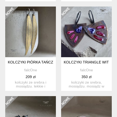
sutasz w kolorze cz...
sutasz, ozdobione k...
KOLCZYKI PIÓRKA TAŃCZĄCE Z WIATREM
KOLCZYKI TRIANGLE WITH E
falcOne
falcOne
209 zł
350 zł
kolczyki ze srebra i
kolczyki ze srebra,
mosiądzu. lekkie i
mosiądzu. mosiądz w
delikatne, ażurowe kolczyki
ciekawej geometrycznej
w ...
formie,...