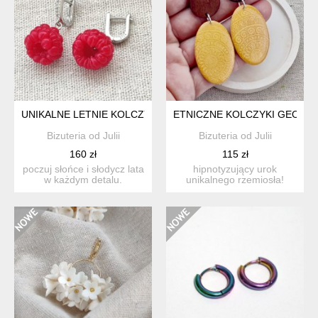
UNIKALNE LETNIE KOLCZYKI: HANDMADE REALISTYCZNE MAL
ETNICZNE KOLCZYKI GEOME
Bizuteria od Julii
Bizuteria od Julii
160 zł
115 zł
poczuj słońce i słodycz lata
hipnotyzujący urok
w każdym detalu.
unikalnego rzemiosła!
prezentujemy niezwykłe, ...
prezentujemy wyjątkowe,
wisz...