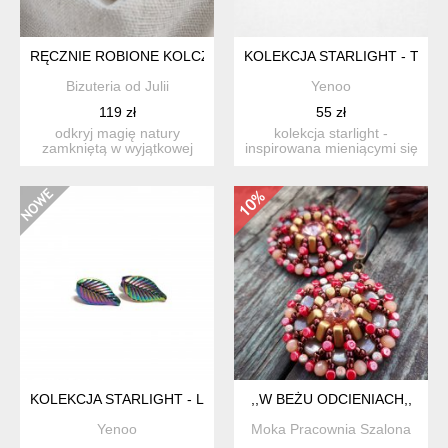
RĘCZNIE ROBIONE KOLCZYKI "BIAŁE KWIATY" – SUBTELNOŚ
KOLEKCJA STARLIGHT - TĘCZ
Bizuteria od Julii
Yenoo
119 zł
55 zł
odkryj magię natury
kolekcja starlight -
zamkniętą w wyjątkowej
inspirowana mieniącymi się
biżuterii. te delikatne ko...
barwami przestrzeni ko...
KOLEKCJA STARLIGHT - LISTEK MINI - STAL
,,W BEŻU ODCIENIACH,,
Yenoo
Moka Pracownia Szalona