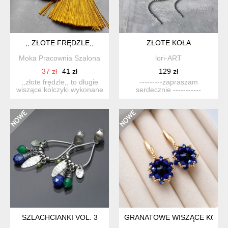
,, ZŁOTE FRĘDZLE,,
ZŁOTE KOŁA
Moka Pracownia Szalona
lori-ART
37 zł
41 zł
129 zł
,,złote frędzle,, to długie
---------zapraszam
wiszące kolczyki wykonane
serdecznie -----------
z chwosta w kolo...
efektowne kolczyki z ...
SZLACHCIANKI VOL. 3
GRANATOWE WISZĄCE KOLCZ