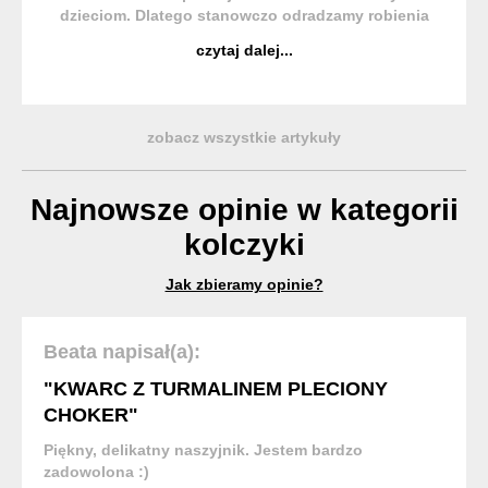
dzieciom. Dlatego stanowczo odradzamy robienia
tego na etapie przedszkola lub wcześniej, choć
czytaj dalej...
zdarza się nam widzieć przebite uszy już u
niemowlaków. Małe dzieci ...
zobacz wszystkie artykuły
Najnowsze opinie w kategorii
kolczyki
Jak zbieramy opinie?
Beata napisał(a):
"KWARC Z TURMALINEM PLECIONY
CHOKER"
Piękny, delikatny naszyjnik. Jestem bardzo
zadowolona :)