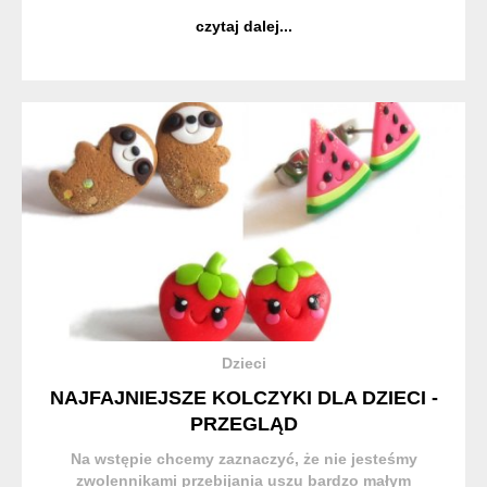
Dziś rozmawiamy z Izą - twórczynią tej marki, która
czytaj dalej...
własnoręcznie tworzy te cudeńka. Twoje prace wyg...
Dzieci
NAJFAJNIEJSZE KOLCZYKI DLA DZIECI -
PRZEGLĄD
Na wstępie chcemy zaznaczyć, że nie jesteśmy
zwolennikami przebijania uszu bardzo małym