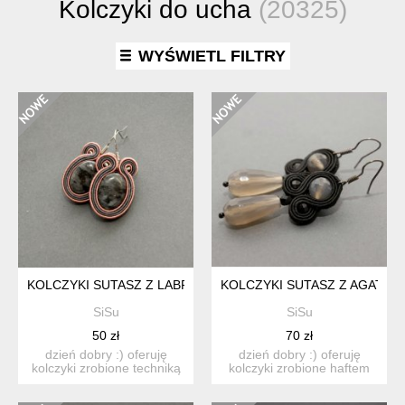
Kolczyki do ucha
(20325)
WYŚWIETL FILTRY
KOLCZYKI SUTASZ Z LABRADORYTAMI
KOLCZYKI SUTASZ Z AGATAMI
SiSu
SiSu
50 zł
70 zł
dzień dobry :) oferuję
dzień dobry :) oferuję
kolczyki zrobione techniką
kolczyki zrobione haftem
sutasz, ozdobione...
sutasz, ozdobione d...