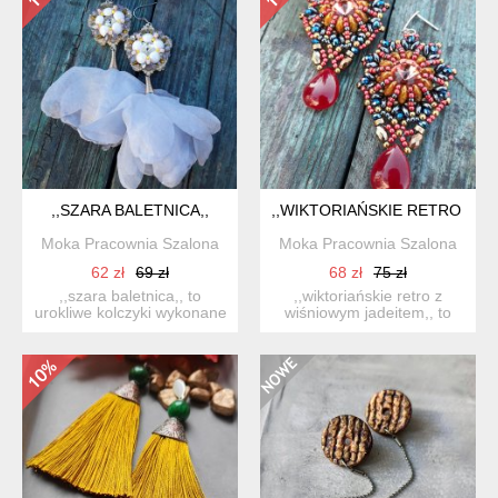
,,SZARA BALETNICA,,
,,WIKTORIAŃSKIE RETRO Z W
Moka Pracownia Szalona
Moka Pracownia Szalona
62 zł
69 zł
68 zł
75 zł
,,szara baletnica,, to
,,wiktoriańskie retro z
urokliwe kolczyki wykonane
wiśniowym jadeitem,, to
z kryształowej rivol...
niezwykle kobiece ażur...