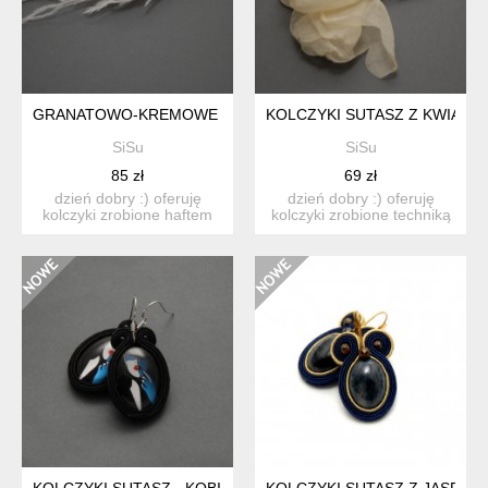
GRANATOWO-KREMOWE KOLCZYKI SUTASZ Z PIÓRAMI
KOLCZYKI SUTASZ Z KWIATK
SiSu
SiSu
85 zł
69 zł
dzień dobry :) oferuję
dzień dobry :) oferuję
kolczyki zrobione haftem
kolczyki zrobione techniką
sutasz, ozdobione f...
sutasz, ozdobione...
KOLCZYKI SUTASZ - KOBIETA
KOLCZYKI SUTASZ Z JASPISA