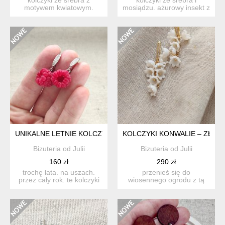
motywem kwiatowym.
mosiądzu. ażurowy insekt z
ręcznie ozdobione
surowego mosiądzu w je...
emaliowanymi...
UNIKALNE LETNIE KOLCZYKI: HANDMADE REALISTYCZNE MAL
KOLCZYKI KONWALIE – ZŁOC
Bizuteria od Julii
Bizuteria od Julii
160 zł
290 zł
trochę lata. na uszach.
przenieś się do
przez cały rok. te kolczyki
wiosennego ogrodu z tą
wiszące mają r...
wyjątkową, artystyczną
biżuteri...