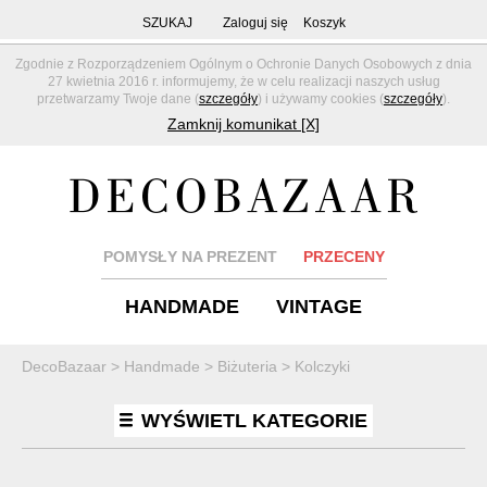
SZUKAJ
Zaloguj się
Koszyk
Zgodnie z Rozporządzeniem Ogólnym o Ochronie Danych Osobowych z dnia
27 kwietnia 2016 r. informujemy, że w celu realizacji naszych usług
przetwarzamy Twoje dane (
szczegóły
) i używamy cookies (
szczegóły
).
Zamknij komunikat [X]
POMYSŁY NA PREZENT
PRZECENY
HANDMADE
VINTAGE
DecoBazaar
>
Handmade
>
Biżuteria
>
Kolczyki
WYŚWIETL KATEGORIE