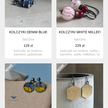
KOLCZYKI DENIM BLUE
KOLCZYKI WHITE MILLEFIORI
falcOne
falcOne
129 zł
229 zł
kolczyki ze srebra i
kolczyki ze srebra, szkła i
kamieni. jadeitowe,
kamieni. szkło millefiori, to
fasetowane oponki, mają
pochodząca z...
nieje...