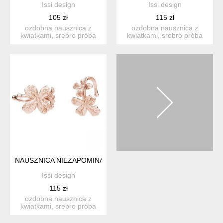
Issi design
Issi design
105 zł
115 zł
ozdobna nausznica z
ozdobna nausznica z
kwiatkami, srebro próba
kwiatkami, srebro próba
925 wymiary: średnica ...
925 pokryte 24k złotem. ...
NAUSZNICA NIEZAPOMINAJKI - RÓŻOWE ZŁOTO 18K
Issi design
115 zł
ozdobna nausznica z
kwiatkami, srebro próba
925 pokryte 18k różowym
zł...