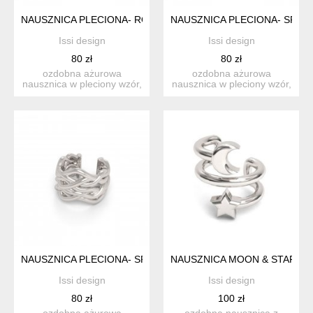
NAUSZNICA PLECIONA- RÓŻOWE ZŁOTO
NAUSZNICA PLECIONA- SRE
Issi design
Issi design
80 zł
80 zł
ozdobna ażurowa
ozdobna ażurowa
nausznica w pleciony wzór,
nausznica w pleciony wzór,
srebro próba 925 pokryte
srebro próba 925 pokryte
ró...
24...
NAUSZNICA PLECIONA- SREBRO 925
NAUSZNICA MOON & STAR- S
Issi design
Issi design
80 zł
100 zł
ozdobna ażurowa
ozdobna nausznica z