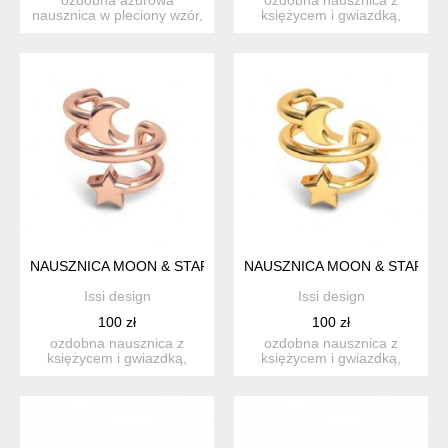
nausznica w pleciony wzór,
księżycem i gwiazdką,
srebro próba 925 wymiar...
srebro próba 925 wymiary:
9...
NAUSZNICA MOON & STAR- RÓŻOWE ZŁOTO
NAUSZNICA MOON & STAR- S
Issi design
Issi design
100 zł
100 zł
ozdobna nausznica z
ozdobna nausznica z
księżycem i gwiazdką,
księżycem i gwiazdką,
srebro próba 925 pokryte
srebro próba 925 pokryte
18k...
24 ...