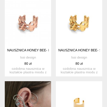
NAUSZNICA HONEY BEE- RÓŻOWE ZŁOTO
NAUSZNICA HONEY BEE- SRE
Issi design
Issi design
80 zł
80 zł
ozdobna nausznica w
ozdobna nausznica w
kształcie plastra miodu z
kształcie plastra miodu z
pszczółką, srebro próba ...
pszczółką, srebro próba ...