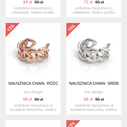
64 zł
80 zł
72 zł
80 zł
ozdobna nausznica z
ozdobna nausznica z
ćwiekami, srebro próba
ćwiekami, srebro próba
925 pokryte różowym
925. wymiary: wysokość -
złotem....
...
NAUSZNICA CHAIN- RÓŻOWE ZŁOTO
NAUSZNICA CHAIN- SREBRO 
Issi design
Issi design
68 zł
80 zł
68 zł
80 zł
ozdobna nausznica w
ozdobna nausznica w
kształcie łańcucha, srebro
kształcie łańcucha, srebro
próba 925 pokryte różow...
próba 925. wymiary: w...