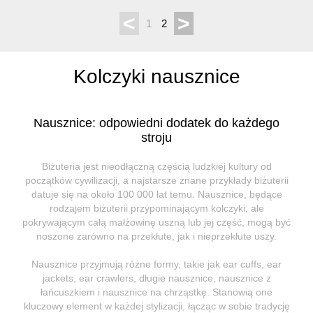
<
>
1
2
Kolczyki nausznice
Nausznice: odpowiedni dodatek do każdego
stroju
Biżuteria jest nieodłączną częścią ludzkiej kultury od
początków cywilizacji, a najstarsze znane przykłady biżuterii
datuje się na około 100 000 lat temu. Nausznice, będące
rodzajem biżuterii przypominającym kolczyki, ale
pokrywającym całą małżowinę uszną lub jej część, mogą być
noszone zarówno na przekłute, jak i nieprzekłute uszy.
Nausznice przyjmują różne formy, takie jak ear cuffs, ear
jackets, ear crawlers, długie nausznice, nausznice z
łańcuszkiem i nausznice na chrząstkę. Stanowią one
kluczowy element w każdej stylizacji, łącząc w sobie tradycję