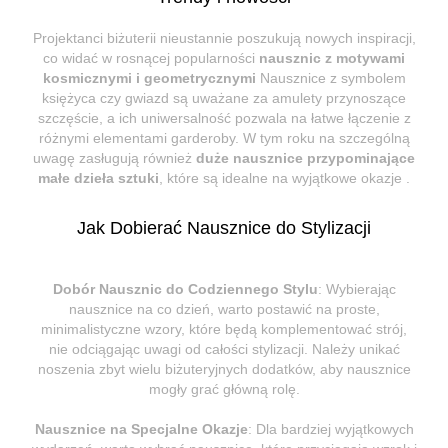
Projektanci biżuterii nieustannie poszukują nowych inspiracji,
co widać w rosnącej popularności
nausznic z motywami
kosmicznymi i geometrycznymi
Nausznice z symbolem
księżyca czy gwiazd są uważane za amulety przynoszące
szczęście, a ich uniwersalność pozwala na łatwe łączenie z
różnymi elementami garderoby. W tym roku na szczególną
uwagę zasługują również
duże nausznice przypominające
małe dzieła sztuki
, które są idealne na wyjątkowe okazje .
Jak Dobierać Nausznice do Stylizacji
Dobór Nausznic do Codziennego Stylu
: Wybierając
nausznice na co dzień, warto postawić na proste,
minimalistyczne wzory, które będą komplementować strój,
nie odciągając uwagi od całości stylizacji. Należy unikać
noszenia zbyt wielu biżuteryjnych dodatków, aby nausznice
mogły grać główną rolę.
Nausznice na Specjalne Okazje
: Dla bardziej wyjątkowych