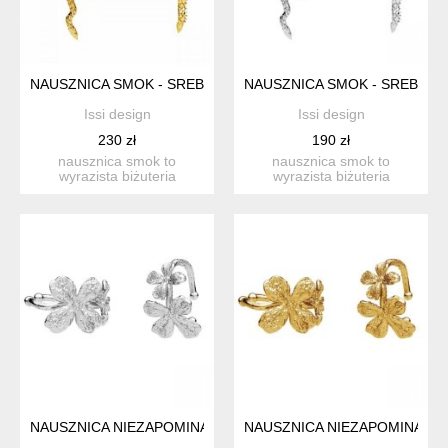
NAUSZNICA SMOK - SREBRO 925 ZŁOCONE 24K
NAUSZNICA SMOK - SREBRO 
Issi design
Issi design
230 zł
190 zł
nausznica smok to
nausznica smok to
wyrazista biżuteria
wyrazista biżuteria
inspirowana symboliką siły,
inspirowana symboliką siły,
ochr...
ochr...
NAUSZNICA NIEZAPOMINAJKI - SREBRO 925
NAUSZNICA NIEZAPOMINAJKI