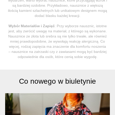
wydarzeń, warto wybrać nausznice, które przyciągają wzrok i
są bardziej ozdobne. Przykładowo, nausznice z większą
ilością kamieni szlachetnych lub unikatowym designem mogą
dodać blasku każdej kreacji.
Wybór Materiałów i Zapięć
: Przy wyborze nausznic, istotne
jest, aby zwrócić uwagę na materiał, z którego są wykonane.
Nausznice ze złota lub srebra są nie tylko trwałe, ale również
mniej prawdopodobne, że wywołają reakcję alergiczną. Co
więcej, rodzaj zapięcia ma znaczenie dla komfortu noszenia
– nausznice na zatrzaski czy z zawiasami mogą być bardziej
odpowiednie dla osób, które cenią sobie wygodę.
Co nowego w biuletynie