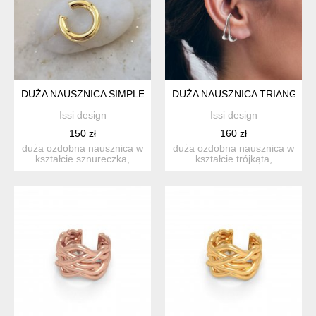
DUŻA NAUSZNICA SIMPLE 3,90 MM - SREBRO ZŁOCONE
DUŻA NAUSZNICA TRIANGLE-
Issi design
Issi design
150 zł
160 zł
duża ozdobna nausznica w
duża ozdobna nausznica w
kształcie sznureczka,
kształcie trójkąta,
srebro próba 925 pokryt...
wykonana z najwyższej
jak...