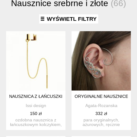
Nausznice srebrne i złote
(66)
WYŚWIETL FILTRY
NAUSZNICA Z ŁAŃCUSZKIEM-SREBRO ZŁOCONE 24K
ORYGINALNE NAUSZNICE KO
Issi design
Agata-Rozanska
150 zł
332 zł
ozdobna nausznica z
para oryginalnych,
łańcuszkowym kolczykiem,
ażurowych, ręcznie
srebro próba 925 pokryte
zrobionych nausznic (a
...
właściwie...