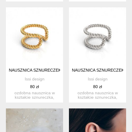
zrobionych nausznic (a
srebro próba 925 pokryte
właściwie...
róż...
NAUSZNICA SZNURECZEK- SREBRO 925 ZŁOCONE
NAUSZNICA SZNURECZEK- SR
Issi design
Issi design
80 zł
80 zł
ozdobna nausznica w
ozdobna nausznica w
kształcie sznureczka,
kształcie sznureczka,
srebro próba 925 pokryte
srebro próba 925. wymiary:
24 ...
...