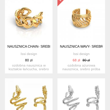
NAUSZNICA CHAIN- SREBRO 925 ZŁOCONE
NAUSZNICA WAVY- SREBRO 9
Issi design
Issi design
80 zł
68 zł
80 zł
ozdobna nausznica w
ozdobna ażurowa
kształcie łańcucha, srebro
nausznica, srebro próba
próba 925 pokryte 24 ka...
925 pokryte 24 karatowym
złote...