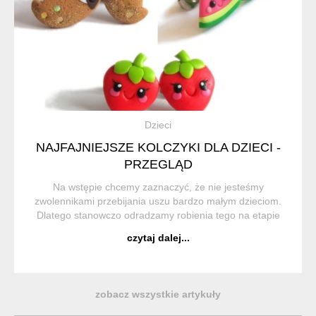
Dzieci
NAJFAJNIEJSZE KOLCZYKI DLA DZIECI -
PRZEGLĄD
Na wstępie chcemy zaznaczyć, że nie jesteśmy
zwolennikami przebijania uszu bardzo małym dzieciom.
Dlatego stanowczo odradzamy robienia tego na etapie
przedszkola lub wcześniej, choć zdarza się nam widzieć
czytaj dalej...
przebite uszy już u niemowlaków. Małe dzieci ...
zobacz wszystkie artykuły