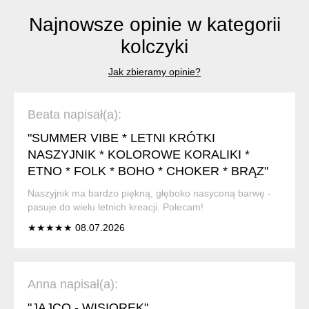
Najnowsze opinie w kategorii
kolczyki
Jak zbieramy opinie?
Beata napisał(a):
"SUMMER VIBE * LETNI KRÓTKI
NASZYJNIK * KOLOROWE KORALIKI *
ETNO * FOLK * BOHO * CHOKER * BRĄZ"
Naszyjnik ma bardzo piękną, głęboko nasyconą barwę -
pasuje do wielu letnich kreacji. Polecam!
★★★★★ 08.07.2026
Anna napisał(a):
"JAJCO - WISIOREK"