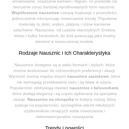
emaliowanie, osadzanie kamieni i filigran, co pozwoliło na
tworzenie coraz bardziej wyrafinowanych form nausznic.
Współczesne nausznice
czerpią inspiracje z przeszłości,
jednocześnie inkorporując nowoczesne trendy. Popularne
materiały to złoto, srebro, platyna i różne kamienie
szlachetne. Nausznice, od czasów starożytnych Greków,
Inków i kultur hinduskich, do dziś powracają jako modny
element w nowoczesnej modzie.
Rodzaje Nausznic i Ich Charakterystyka
Nausznice dostępne są w wielu formach i stylach, które
można dostosować do różnorodnych preferencji i okazji.
Wyróżnić można między innymi
nausznice zaciskowe
, które
nie wymagają przekłuwania uszu i są łatwe w użyciu.
Popularność zdobywają również
nausznice z łańcuszkami
,
które dodają elegancji i są często wybierane na specjalne
okazje.
Nausznice na chrząstkę
to kolejny rodzaj, który
zyskuje na popularności, szczególnie wśród młodszych
użytkowników ceniących sobie nowoczesne i
niekonwencjonalne rozwiązania
Trendy i nowości