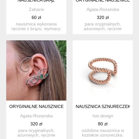
Zahario
Agata-Rozanska
60 zł
320 zł
nausznica wykonana
para oryginalnych,
ręcznie z brązu. wymiary:
ażurowych, ręcznie
wysokość: 11mm...
zrobionych nausznic (a
właściwie...
ORYGINALNE NAUSZNICE KOLCZYKI ZIELONY ONYKS ZAUSZ
NAUSZNICA SZNURECZEK- R
Agata-Rozanska
Issi design
320 zł
80 zł
para oryginalnych,
ozdobna nausznica w
ażurowych, ręcznie
kształcie sznureczka,