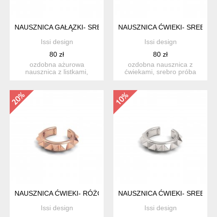
NAUSZNICA GAŁĄZKI- SREBRO 925
NAUSZNICA ĆWIEKI- SREBRO
Issi design
Issi design
80 zł
80 zł
ozdobna ażurowa
ozdobna nausznica z
nausznica z listkami,
ćwiekami, srebro próba
srebro próba 925 wymiary:
925 pokryte 24 karatowym
wys...
zł...
NAUSZNICA ĆWIEKI- RÓŻOWE ZŁOTO
NAUSZNICA ĆWIEKI- SREBRO 
Issi design
Issi design