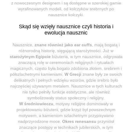
z nowoczesnym designem i są dostępne w szerokiej gamie
wyrafinowanych modeli, od kolczyków srebrnych po
nausznice kolczyki.
Skąd się wzięły nausznice czyli historia i
ewolucja nausznic
Nausznice,
znane również jako ear cuffs
, mają bogatą i
różnorodną historię, sięgającą starożytności. Już w
starożytnym Egipcie
biżuteria, w tym nausznice, odgrywała
znaczącą rolę w ceremoniach religijnych i rytuałach
magicznych, często była bogato zdobiona złotem, srebrem i
półszlachetnymi kamieniami.
W Grecji
znane były ze swoich
delikatnych i pełnych wdzięku wzorów, gdzie srebro było
najczęściej używanym metalem. Nausznice w tych kulturach
nie tylko pełniły funkcje estetyczne, ale również
symbolizowały status społeczny i religijny.
W średniowieczu
, motywy religijne dominowały w
projektowaniu biżuterii, gdzie krzyż był powszechnym
motywem, a kamieniom szlachetnym przypisywano
nadprzyrodzone moce.
Okres renesansu
przyniósł
znaczące postępy w technikach jubilerskich, w tym