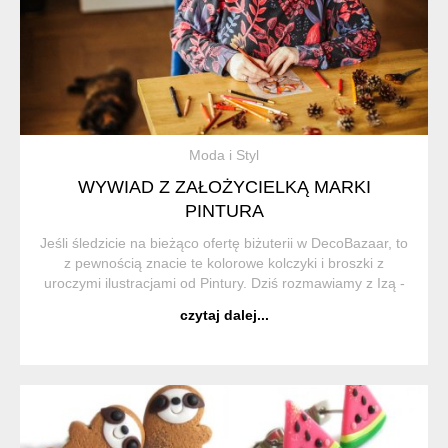
Moda i Styl
WYWIAD Z ZAŁOŻYCIELKĄ MARKI
PINTURA
Jeśli śledzicie na bieżąco ofertę biżuterii w DecoBazaar, to
z pewnością znacie te kolorowe kolczyki i broszki z
uroczymi ilustracjami od Pintury. Dziś rozmawiamy z Izą -
twórczynią tej marki, która własnoręcznie tworzy te
czytaj dalej...
cudeńka. Twoje prace wyg...