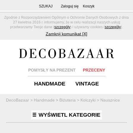
SZUKAJ
Zaloguj się
Koszyk
Zgodnie z Rozporządzeniem Ogólnym o Ochronie Danych Osobowych z dnia
27 kwietnia 2016 r. informujemy, że w celu realizacji naszych usług
przetwarzamy Twoje dane (
szczegóły
) i używamy cookies (
szczegóły
).
Zamknij komunikat [X]
POMYSŁY NA PREZENT
PRZECENY
HANDMADE
VINTAGE
DecoBazaar
>
Handmade
>
Biżuteria
>
Kolczyki
>
Nausznice
WYŚWIETL KATEGORIE