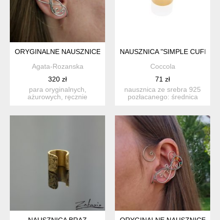
ORYGINALNE NAUSZNICE KOLCZYKI BŁĘKITNY TOPAZ ZAUS
NAUSZNICA "SIMPLE CUFF"-
Agata-Rozanska
Coccola
320 zł
71 zł
para oryginalnych,
nausznica ze srebra 925
ażurowych, ręcznie
pozłacanego: średnica
zrobionych nausznic (a
9,5mm gruboś...
właściwie...
NAUSZNICA BRĄZ
ORYGINALNE NAUSZNICE KOL