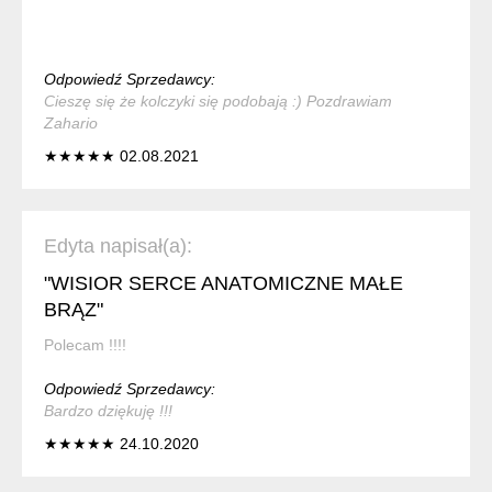
Odpowiedź Sprzedawcy:
Cieszę się że kolczyki się podobają :) Pozdrawiam
Zahario
★★★★★ 02.08.2021
Edyta napisał(a):
"WISIOR SERCE ANATOMICZNE MAŁE
BRĄZ"
Polecam !!!!
Odpowiedź Sprzedawcy:
Bardzo dziękuję !!!
★★★★★ 24.10.2020