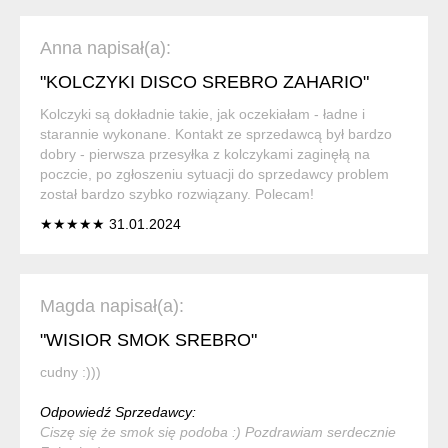
Anna napisał(a):
"KOLCZYKI DISCO SREBRO ZAHARIO"
Kolczyki są dokładnie takie, jak oczekiałam - ładne i
starannie wykonane. Kontakt ze sprzedawcą był bardzo
dobry - pierwsza przesyłka z kolczykami zaginęłą na
poczcie, po zgłoszeniu sytuacji do sprzedawcy problem
został bardzo szybko rozwiązany. Polecam!
★★★★★ 31.01.2024
Magda napisał(a):
"WISIOR SMOK SREBRO"
cudny :)))
Odpowiedź Sprzedawcy:
Ciszę się że smok się podoba :) Pozdrawiam serdecznie