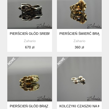
PIERŚCIEŃ GŁÓD SREBRO ZAHARIO
PIERŚCIEŃ ŚMIERĆ BRĄZ ZA
Zahario
Zahario
670 zł
360 zł
PIERŚCIEŃ GŁÓD BRĄZ ZAHARIO
KOLCZYKI CZASZKI NA KÓŁK