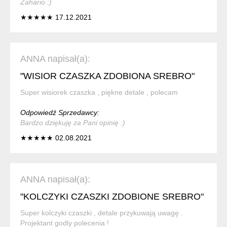
Zahario :)
★★★★★ 17.12.2021
ANNA napisał(a):
"WISIOR CZASZKA ZDOBIONA SREBRO"
Super wisiorek czaszka , piękne detale , polecam
Odpowiedź Sprzedawcy:
Bardzo dziękuję za Pani opinię :)
★★★★★ 02.08.2021
ANNA napisał(a):
"KOLCZYKI CZASZKI ZDOBIONE SREBRO"
Super kolczyki czaszki , detale przykuwają uwagę .
Projektant godly polecenia !