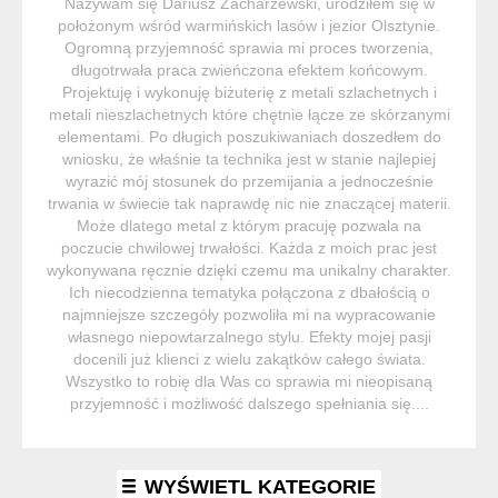
Nazywam się Dariusz Zacharzewski, urodziłem się w
położonym wśród warmińskich lasów i jezior Olsztynie.
Ogromną przyjemność sprawia mi proces tworzenia,
długotrwała praca zwieńczona efektem końcowym.
Projektuję i wykonuję biżuterię z metali szlachetnych i
metali nieszlachetnych które chętnie łącze ze skórzanymi
elementami. Po długich poszukiwaniach doszedłem do
wniosku, że właśnie ta technika jest w stanie najlepiej
wyrazić mój stosunek do przemijania a jednocześnie
trwania w świecie tak naprawdę nic nie znaczącej materii.
Może dlatego metal z którym pracuję pozwala na
poczucie chwilowej trwałości. Każda z moich prac jest
wykonywana ręcznie dzięki czemu ma unikalny charakter.
Ich niecodzienna tematyka połączona z dbałością o
najmniejsze szczegóły pozwoliła mi na wypracowanie
własnego niepowtarzalnego stylu. Efekty mojej pasji
docenili już klienci z wielu zakątków całego świata.
Wszystko to robię dla Was co sprawia mi nieopisaną
przyjemność i możliwość dalszego spełniania się....
WYŚWIETL KATEGORIE