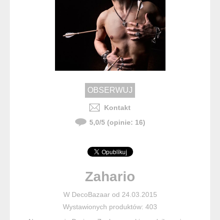
Kontakt
5,0
/
5
(opinie:
16
)
Zahario
W DecoBazaar od 24.03.2015
Wystawionych produktów: 403