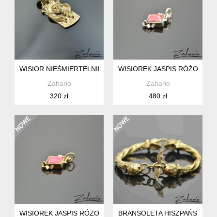
WISIOR NIEŚMIERTELNIK POZA CZASEM BRĄZ
WISIOREK JASPIS RÓŻOWY 
Zahario
Zahario
320 zł
480 zł
WISIOREK JASPIS RÓŻOWY BRĄZ ZAHARIO
BRANSOLETA HISZPAŃSKA IN