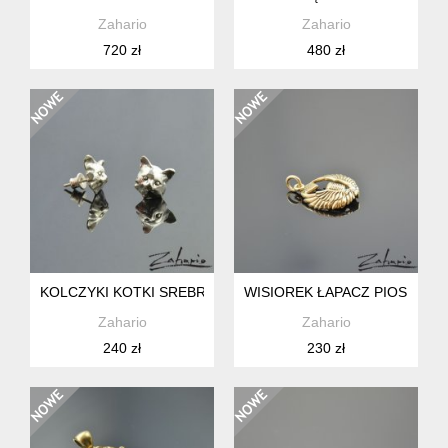
Zahario
Zahario
720 zł
480 zł
KOLCZYKI KOTKI SREBRO ZAHARIO
WISIOREK ŁAPACZ PIOSENEK
Zahario
Zahario
240 zł
230 zł