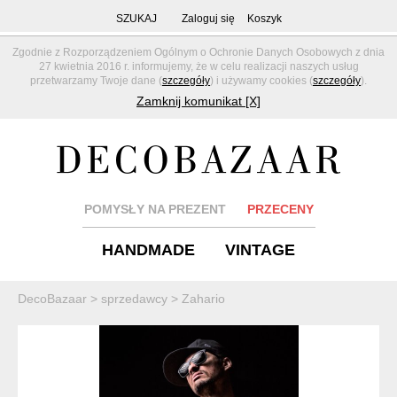
SZUKAJ
Zaloguj się
Koszyk
Zgodnie z Rozporządzeniem Ogólnym o Ochronie Danych Osobowych z dnia
27 kwietnia 2016 r. informujemy, że w celu realizacji naszych usług
przetwarzamy Twoje dane (
szczegóły
) i używamy cookies (
szczegóły
).
Zamknij komunikat [X]
POMYSŁY NA PREZENT
PRZECENY
HANDMADE
VINTAGE
DecoBazaar
>
sprzedawcy
>
Zahario