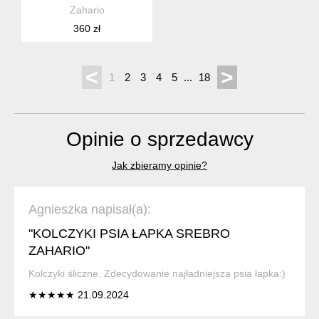
Zahario
360 zł
<
>
1
2
3
4
5
...
18
Opinie o sprzedawcy
Jak zbieramy opinie?
Agnieszka napisał(a):
"KOLCZYKI PSIA ŁAPKA SREBRO
ZAHARIO"
Kolczyki śliczne. Zdecydowanie najładniejsza psia łapka:)
★★★★★ 21.09.2024