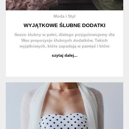
Moda i Styl
WYJĄTKOWE ŚLUBNE DODATKI
Sezon ślubny w pełni, dlatego przygotowujemy dla
Was propozycje ślubnych dodatków. Takich
wyjątkowych, które zapadają w pamięć i które
schowacie na pamiątkę aby wracać myślami do tego
czytaj dalej...
wyjątkowego dnia za każdym razem gdy weźmiecie
do ręki te kolczyki...