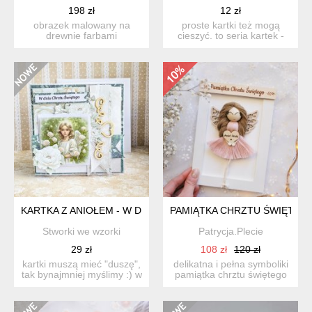
198 zł
12 zł
obrazek malowany na
proste kartki też mogą
drewnie farbami
cieszyć. to seria kartek -
akrylowymi, do
mini fantasie studi...
powieszenia na ścia...
KARTKA Z ANIOŁEM - W DNIU CHRZTU ŚWIĘTEGO
PAMIĄTKA CHRZTU ŚWIĘTEGO 
Stworki we wzorki
Patrycja.Plecie
29 zł
108 zł
120 zł
kartki muszą mieć "duszę",
delikatna i pełna symboliki
tak bynajmniej myślimy :) w
pamiątka chrztu świętego
nasz...
w rozmiarze mini ...