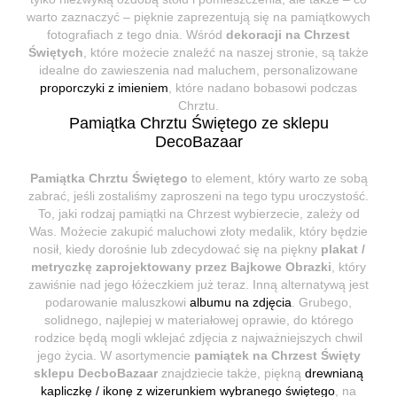
warto zaznaczyć – pięknie zaprezentują się na pamiątkowych
fotografiach z tego dnia. Wśród
dekoracji na Chrzest
Świętych
, które możecie znaleźć na naszej stronie, są także
idealne do zawieszenia nad maluchem, personalizowane
proporczyki z imieniem
, które nadano bobasowi podczas
Chrztu.
Pamiątka Chrztu Świętego ze sklepu
DecoBazaar
Pamiątka Chrztu Świętego
to element, który warto ze sobą
zabrać, jeśli zostaliśmy zaproszeni na tego typu uroczystość.
To, jaki rodzaj pamiątki na Chrzest wybierzecie, zależy od
Was. Możecie zakupić maluchowi złoty medalik, który będzie
nosił, kiedy dorośnie lub zdecydować się na piękny
plakat /
metryczkę zaprojektowany przez Bajkowe Obrazki
, który
zawiśnie nad jego łóżeczkiem już teraz. Inną alternatywą jest
podarowanie maluszkowi
albumu na zdjęcia
. Grubego,
solidnego, najlepiej w materiałowej oprawie, do którego
rodzice będą mogli wklejać zdjęcia z najważniejszych chwil
jego życia. W asortymencie
pamiątek na Chrzest Święty
sklepu DecboBazaar
znajdziecie także, piękną
drewnianą
kapliczkę / ikonę z wizerunkiem wybranego świętego
, na