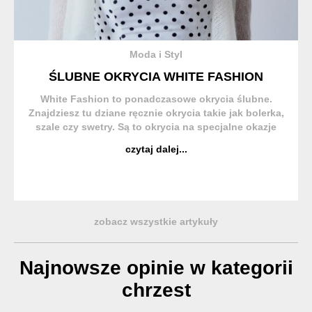
Moda i Styl
ŚLUBNE OKRYCIA WHITE FASHION
White Fashion to ponadczasowe okrycia ślubne.
Znajdziesz tu dziane ręcznie okrycia takie jak bolerka,
szale czy swetry. Są to okrycia na specjalne okazje
jak ślub, bal czy wesele ale z powodzeniem sprawdzą
czytaj dalej...
się na co dzień do zwiewnej sukien...
zobacz wszystkie artykuły
Najnowsze opinie w kategorii
chrzest