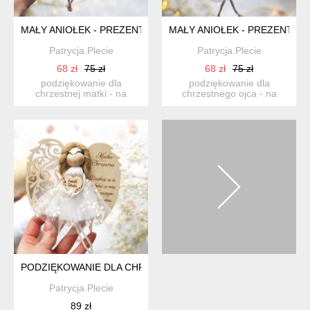
MAŁY ANIOŁEK - PREZENT DLA CHRZESTNEJ| PODZIĘKOWAN
MAŁY ANIOŁEK - PREZENT D
Patrycja.Plecie
Patrycja.Plecie
68 zł
75 zł
68 zł
75 zł
podziękowanie dla
podziękowanie dla
chrzestnej matki - na
chrzestnego ojca - na
komunię, chrzciny itp. w
komunię, chrzciny itp. w
formi...
formi...
PODZIĘKOWANIE DLA CHRZESTNEJ MATKI - ANIOŁEK Z DED
Patrycja.Plecie
89 zł