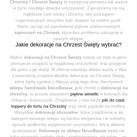
Chrzciny i Chrzest Święty
to zazwyczaj pierwsza tak ważna
w życiu naszego dziecka uroczystość. Zapraszamy na nią
najbliższe nam osoby i chcemy, aby pod kątem
organizacyjnym wszystko było dopięte na ostatni guzik.
Warto zacząć od zamówienia pięknie udekorowanych
zaproszeń na Chrzest
, które bez problemu zakupicie w
naszym sklepie.
Jakie dekoracje na Chrzest Święty wybrać?
Wybór
dekoracji na Chrzest Święty
zależy od stylu w jakim
planujecie urządzić tę wyjątkową uroczystość oraz przyjęcie
dla gości z jej okazji. W ofercie naszego sklepu każdy z Was
z pewnością znajdzie idealne dekoracje na Chrzest Święty,
które będą zgodne z Waszą wizją tego dnia. Asortyment
sklepu handmade DecoBazaar
, jeśli chodzi o
dekoracje na
chrzciny
, to przede wszystkim
piękne winietki
w kolorach dla
chłopca i dziewczynki. Znajdziecie u nas także
piki do ciast
,
toppery do tortu na Chrzciny
oraz złote papilotki na muffiny.
Wszystkie
dekoracje chrzcielne
, które znajdziecie w tej
kategorii naszego sklepu są bardzo eleganckie i w subtelny
sposób podkreślą wyjątkowość uroczystości, którą właśnie
przeżywacie.
Dekoracje ze sklepu DecoBazaar
będą nie
tylko niezwykłą ozdobą stołu i pomieszczenia, ale także – co