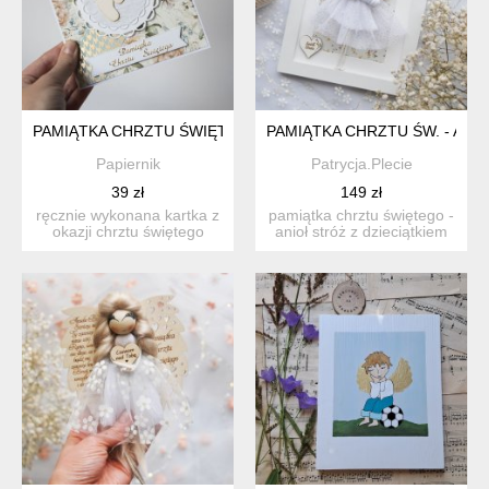
PAMIĄTKA CHRZTU ŚWIĘTEGO KARTKA NA CHRZEST CHRZCI
PAMIĄTKA CHRZTU ŚW. - ANI
Papiernik
Patrycja.Plecie
39 zł
149 zł
ręcznie wykonana kartka z
pamiątka chrztu świętego -
okazji chrztu świętego
anioł stróż z dzieciątkiem
dziecka. pojedynczy, ...
uwaga, to got...