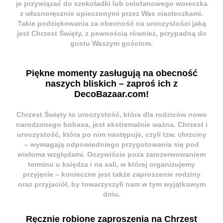
je przywiązać do czekoladki lub celofanowego woreczka
z własnoręcznie upieczonymi przez Was ciasteczkami.
Takie
podziękowania za obecność na uroczystości jaką
jest Chrzest Święty
, z pewnością również, przypadną do
gustu Waszym gościom.
Piękne momenty zasługują na obecność
naszych bliskich – zaproś ich z
DecoBazaar.com!
Chrzest Święty
to uroczystość, która dla rodziców nowo
narodzonego bobasa, jest ekstremalnie ważna.
Chrzest
i
uroczystość, która po nim następuje, czyli tzw.
chrzciny
– wymagają odpowiedniego przygotowania się pod
wieloma względami. Oczywiście poza zarezerwowaniem
terminu u księdza i na sali, w której organizujemy
przyjęcie – konieczne jest także zaproszenie rodziny
oraz przyjaciół, by towarzyszyli nam w tym wyjątkowym
dniu.
Ręcznie robione zaproszenia na Chrzest