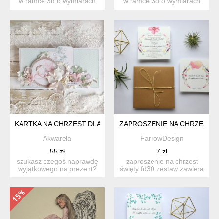
w ramce 3d o wymiarach
w ramce 3d o wymiarach
25cmx25cm, w pełni spe...
25cmx25cm, w pełni spe...
KARTKA NA CHRZEST DLA DZIEWCZYNKI
ZAPROSZENIE NA CHRZEST Ś
Akwarela
FarrowDesign
55 zł
7 zł
szukasz czegoś naprawdę
zaproszenie na chrzest
wyjątkowego na prezent?
święty fd30 zestaw zawiera
ta ręcznie wykonana ka...
1 kartę + eco kop...