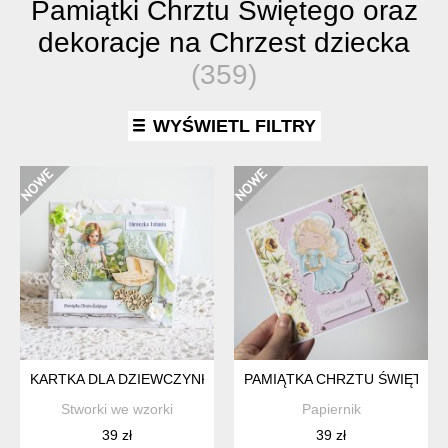
Pamiątki Chrztu Świętego oraz
dekoracje na Chrzest dziecka
(359)
WYŚWIETL FILTRY
KARTKA DLA DZIEWCZYNKI - PAMIĄTKA CHRZTU ŚWIĘTEGO
PAMIĄTKA CHRZTU ŚWIĘTEG
Stworki we wzorki
Papiernik
39 zł
39 zł