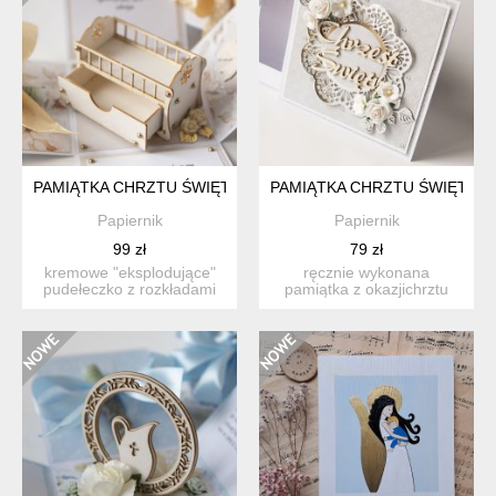
PAMIĄTKA CHRZTU ŚWIĘTEGO CHŁOPCA EXPLODING BOX KA
PAMIĄTKA CHRZTU ŚWIĘTEG
Papiernik
Papiernik
99 zł
79 zł
kremowe "eksplodujące"
ręcznie wykonana
pudełeczko z rozkładami
pamiątka z okazjichrztu
ściankami, za...
świętego dziecka.
pamiątka...