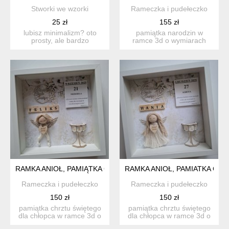
Stworki we wzorki
Rameczka i pudełeczko
25 zł
155 zł
lubisz minimalizm? oto
pamiątka narodzin w
prosty, ale bardzo
ramce 3d o wymiarach
elegancki zestaw
27x27cm oferujemy
składający ...
unikalną m...
RAMKA ANIOŁ, PAMIĄTKA CHRZTU ŚWIĘTEGO CHŁOPIEC
RAMKA ANIOŁ, PAMIATKA CH
Rameczka i pudełeczko
Rameczka i pudełeczko
150 zł
150 zł
pamiątka chrztu świętego
pamiątka chrztu świętego
dla chłopca w ramce 3d o
dla chłopca w ramce 3d o
wymiarach 27x27cm za...
wymiarach 27x27cm za...