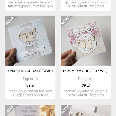
kartki muszą mieć "duszę",
ręcznie wykonana kartka z
tak bynajmniej myślimy :) w
okazji chrztu świętego
nasz...
dziecka. pojedynczy, ...
PAMIĄTKA CHRZTU ŚWIĘTEGO KARTKA NA CHRZEST CHRZCI
PAMIĄTKA CHRZTU ŚWIĘTEG
Papiernik
Papiernik
39 zł
39 zł
ręcznie wykonana kartka z
ręcznie wykonana kartka z
okazji chrztu świętego
okazji chrztu świętego
dziecka. pojedynczy, ...
dziecka. pojedynczy, ...