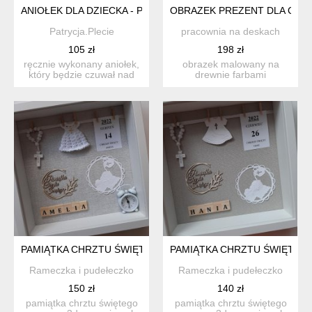
ANIOŁEK DLA DZIECKA - PAMIĄTKA CHRZTU ŚWIĘTEGO | PR
OBRAZEK PREZENT DLA CHŁ
Patrycja.Plecie
pracownia na deskach
105 zł
198 zł
ręcznie wykonany aniołek,
obrazek malowany na
który będzie czuwał nad
drewnie farbami
twoim dzieckiem każd...
akrylowymi, do
powieszenia na ścia...
PAMIĄTKA CHRZTU ŚWIĘTEGO W RAMCE 3D Z ZEGARKIEM
PAMIĄTKA CHRZTU ŚWIĘTEG
Rameczka i pudełeczko
Rameczka i pudełeczko
150 zł
140 zł
pamiątka chrztu świętego
pamiątka chrztu świętego