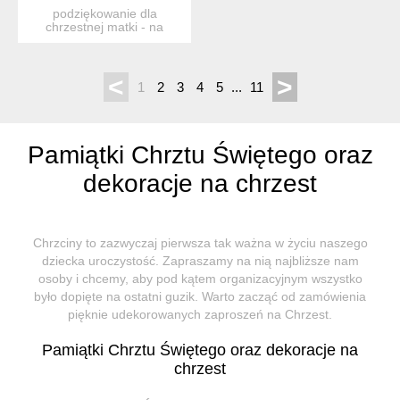
podziękowanie dla
chrzestnej matki - na
komunię, chrzciny itp.
wyją...
<
>
1
2
3
4
5
...
11
Pamiątki Chrztu Świętego oraz
dekoracje na chrzest
Chrzciny to zazwyczaj pierwsza tak ważna w życiu naszego
dziecka uroczystość. Zapraszamy na nią najbliższe nam
osoby i chcemy, aby pod kątem organizacyjnym wszystko
było dopięte na ostatni guzik. Warto zacząć od zamówienia
pięknie udekorowanych zaproszeń na Chrzest.
Pamiątki Chrztu Świętego oraz dekoracje na
chrzest