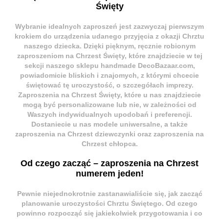
Święty
Wybranie idealnych
zaproszeń
jest zazwyczaj pierwszym
krokiem do urządzenia udanego przyjęcia z okazji Chrztu
naszego dziecka. Dzięki pięknym,
ręcznie robionym
zaproszeniom na Chrzest Święty
, które znajdziecie w tej
sekcji naszego
sklepu handmade DecoBazaar.com
,
powiadomicie bliskich i znajomych, z którymi chcecie
świętować tę uroczystość, o szczegółach imprezy.
Zaproszenia na Chrzest Święty
, które u nas znajdziecie
mogą być personalizowane lub nie, w zależności od
Waszych indywidualnych upodobań i preferencji.
Dostaniecie u nas modele uniwersalne, a także
zaproszenia na Chrzest dziewczynki
oraz
zaproszenia na
Chrzest chłopca
.
Od czego zacząć – zaproszenia na Chrzest
numerem jeden!
Pewnie niejednokrotnie zastanawialiście się, jak zacząć
planowanie uroczystości
Chrztu Świętego
. Od czego
powinno rozpocząć się jakiekolwiek przygotowania i co