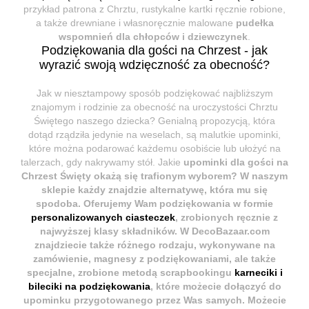
przykład patrona z Chrztu, rustykalne kartki ręcznie robione,
a także drewniane i własnoręcznie malowane
pudełka
wspomnień dla chłopców i dziewczynek
.
Podziękowania dla gości na Chrzest - jak
wyrazić swoją wdzięczność za obecność?
Jak w niesztampowy sposób podziękować najbliższym
znajomym i rodzinie za obecność na uroczystości Chrztu
Świętego naszego dziecka? Genialną propozycją, która
dotąd rządziła jedynie na weselach, są malutkie upominki,
które można podarować każdemu osobiście lub ułożyć na
talerzach, gdy nakrywamy stół. Jakie
upominki dla gości na
Chrzest Święty okażą się trafionym wyborem? W naszym
sklepie każdy znajdzie alternatywę, która mu się
spodoba. Oferujemy Wam podziękowania w formie
personalizowanych ciasteczek
, zrobionych ręcznie z
najwyższej klasy składników. W
DecoBazaar.com
znajdziecie także różnego rodzaju, wykonywane na
zamówienie, magnesy z podziękowaniami, ale także
specjalne, zrobione metodą scrapbookingu
karneciki i
bileciki na podziękowania
, które możecie dołączyć do
upominku przygotowanego przez Was samych. Możecie