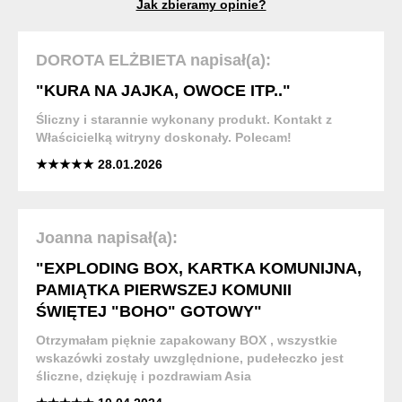
Jak zbieramy opinie?
DOROTA ELŻBIETA napisał(a):
"KURA NA JAJKA, OWOCE ITP.."
Śliczny i starannie wykonany produkt. Kontakt z
Właścicielką witryny doskonały. Polecam!
★★★★★ 28.01.2026
Joanna napisał(a):
"EXPLODING BOX, KARTKA KOMUNIJNA,
PAMIĄTKA PIERWSZEJ KOMUNII
ŚWIĘTEJ "BOHO" GOTOWY"
Otrzymałam pięknie zapakowany BOX , wszystkie
wskazówki zostały uwzględnione, pudełeczko jest
śliczne, dziękuję i pozdrawiam Asia