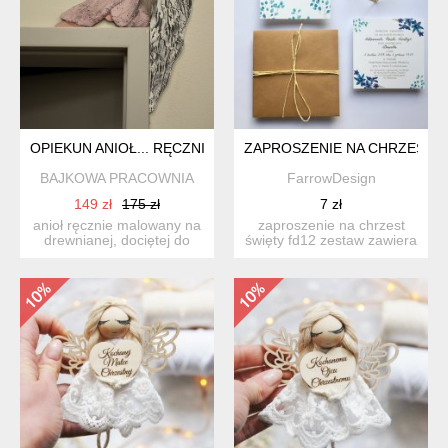
OPIEKUN ANIOŁ... RĘCZNIE MALOWANE
ZAPROSZENIE NA CHRZEST Ś
BAJKOWA PRACOWNIA
FarrowDesign
149 zł
175 zł
7 zł
anioł ręcznie malowany na
zaproszenie na chrzest
drewnianej, dociętej do
święty fd12 zestaw zawiera
kształtu płycie. wym...
1 kartę + eco kop...