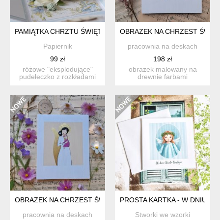
PAMIĄTKA CHRZTU ŚWIĘTEGO DZIECKA EXPLODING BOX KA
OBRAZEK NA CHRZEST ŚWIĘT
Papiernik
pracownia na deskach
99 zł
198 zł
różowe "eksplodujące"
obrazek malowany na
pudełeczko z rozkładami
drewnie farbami
ściankami, zaw...
akrylowymi, do
powieszenia na ścia...
OBRAZEK NA CHRZEST ŚWIĘTY DZIEWCZYNKA NO 2
PROSTA KARTKA - W DNIU C
pracownia na deskach
Stworki we wzorki