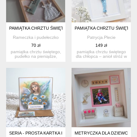
PAMIĄTKA CHRZTU ŚWIĘTEGO, PUDEŁKO NA PIENIĄDZE, DR
PAMIĄTKA CHRZTU ŚWIĘTEGO
Rameczka i pudełeczko
Patrycja.Plecie
70 zł
149 zł
pamiątka chrztu świętego,
pamiątka chrztu świętego
pudełko na pieniądze,
dla chłopca – anioł stróż w
zamykane na magnes. ...
ramce uwaga - ...
SERIA - PROSTA KARTKA I KOPERTA - PAMIĄTKA CHRZTU ŚWIĘ
METRYCZKA DLA DZIEWCZYNK