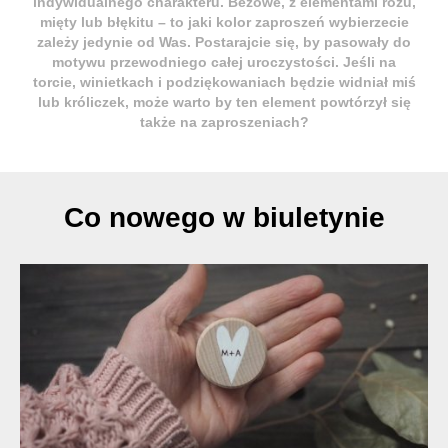
indywidualnego charakteru. Beżowe, z elementami różu,
mięty lub błękitu – to jaki kolor zaproszeń wybierzecie
zależy jedynie od Was. Postarajcie się, by pasowały do
motywu przewodniego całej uroczystości. Jeśli na
torcie, winietkach i podziękowaniach będzie widniał miś
lub króliczek, może warto by ten element powtórzył się
także na zaproszeniach?
Co nowego w biuletynie