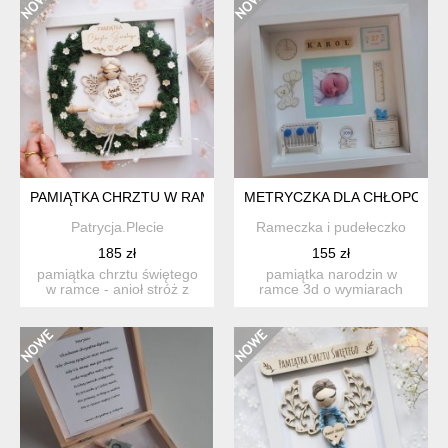
PAMIĄTKA CHRZTU W RAMCE - ANIOŁ + MECH CHROBOTEK |
METRYCZKA DLA CHŁOPCA Z
Patrycja.Plecie
Rameczka i pudełeczko
185 zł
155 zł
pamiątka chrztu świętego
pamiątka narodzin w
w ramce - anioł stróż z
ramce 3d o wymiarach
mchem chrobotkiem ...
27x27cm oferujemy
unikalną m...