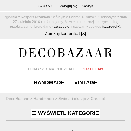
SZUKAJ
Zaloguj się
Koszyk
Zgodnie z Rozporządzeniem Ogólnym o Ochronie Danych Osobowych z dnia
27 kwietnia 2016 r. informujemy, że w celu realizacji naszych usług
przetwarzamy Twoje dane (
szczegóły
) i używamy cookies (
szczegóły
).
Zamknij komunikat [X]
POMYSŁY NA PREZENT
PRZECENY
HANDMADE
VINTAGE
DecoBazaar
>
Handmade
>
Święta i okazje
>
Chrzest
WYŚWIETL KATEGORIE