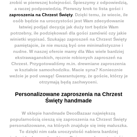
zrobić w pierwszej kolejności. Śpieszymy z odpowiedzią,
a raczej podpowiedzią. Pierwszy krok to lista gości i
zaproszenia na Chrzest Święty
. Dzięki temu, że wiecie, ile
osób będzie na uroczystości jest Wam zdecydowanie
łatwiej podjąć decyzję jak duży tort będzie Wam
potrzebny, ile podziękowań dla gości zamówić czy jakie
winietki wypisać. Szukając
zaproszeń na Chrzest Święty
pamiętajcie, że nie muszą być one minimalistyczne i
nudne. W naszej ofercie mamy dla Was wiele bardziej
ekstrawaganckich, ręcznie robionych zaproszeń na
Chrzest. Przygotowaliśmy m.in.
drewniane zaproszenia
w kształcie samochodziku
. Macie syna? Koniecznie
weźcie je pod uwagę! Gwarantujemy, że goście, którzy je
otrzymają będą zachwyceni.
Personalizowane zaproszenia na Chrzest
Święty handmade
W
sklepie handmade DecoBazaar
największą
popularnością cieszą się
zaproszenia na Chrzest Święty
personalizowane
, na których znajduje się imię maluszka.
To dzięki nim cała uroczystość nabiera bardziej