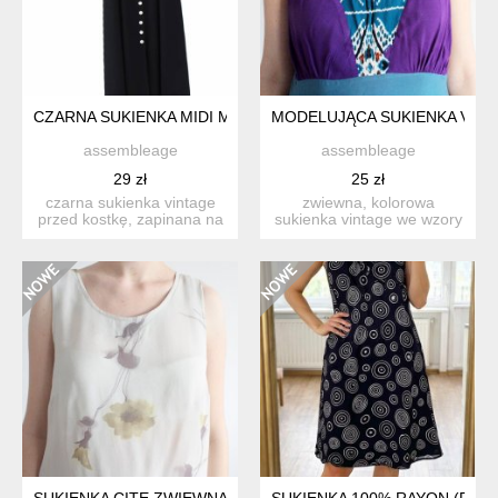
CZARNA SUKIENKA MIDI MAXI WISKOZA VINTAGE LETNIA SUK
MODELUJĄCA SUKIENKA VIN
assembleage
assembleage
29 zł
25 zł
czarna sukienka vintage
zwiewna, kolorowa
przed kostkę, zapinana na
sukienka vintage we wzory
guziki. wykonana z w...
optycznie modelujące
sylwe...
SUKIENKA CITE ZWIEWNA
SUKIENKA 100% RAYON (F, A,