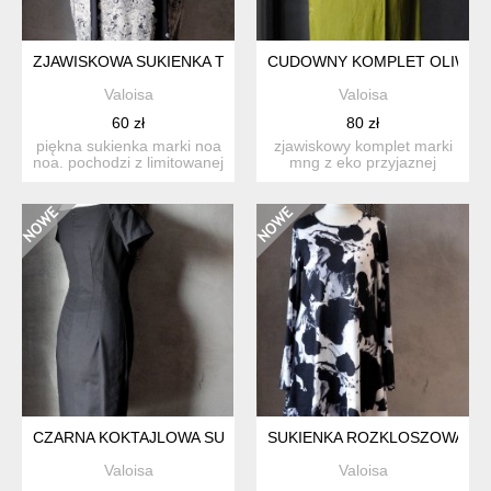
ZJAWISKOWA SUKIENKA TUNIKA ORIENT XS S
CUDOWNY KOMPLET OLIWKOW
Valoisa
Valoisa
60 zł
80 zł
piękna sukienka marki noa
zjawiskowy komplet marki
noa. pochodzi z limitowanej
mng z eko przyjaznej
kolekcji archiv...
kolekcji committed. usz...
CZARNA KOKTAJLOWA SUKIENKA ZARA PENCIL DRESS S
SUKIENKA ROZKLOSZOWANA
Valoisa
Valoisa