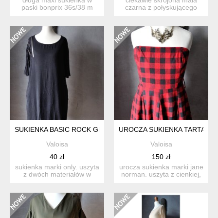
paski bonprix 36s/38 m
czarna z połyskującego
jonh baner stan bardzo d...
(jakby woskowanego)
mate...
SUKIENKA BASIC ROCK GLAM ROCK XS S
UROCZA SUKIENKA TARTAN K
Valoisa
Valoisa
40 zł
150 zł
sukienka marki only. uszyta
urocza sukienka marki jane
z dwóch materiałów w
norman. uszyta z cienkiej,
kolorze czarnym: głó...
flanelowej bawe...