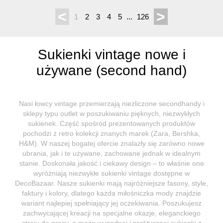
<
>
1
2
3
4
5
...
126
Sukienki vintage nowe i
używane (second hand)
Nasi łowcy vintage przemierzają niezliczone secondhandy i
sklepy typu outlet w poszukiwaniu pięknych, niezwykłych
sukienek. Część spośród prezentowanych produktów
pochodzi z retro kolekcji znanych marek (Zara, Bershka,
H&M). W naszej bogatej ofercie znalazły się zarówno nowe
ubrania, jak i te używane, zachowane jednak w idealnym
stanie. Doskonała jakość i ciekawy design – to właśnie one
wyróżniają niezwykłe sukienki vintage dostępne w
DecoBazaar. Nasze sukienki mają najróżniejsze fasony, style,
faktury i kolory, dlatego każda miłośniczka mody znajdzie
wariant najlepiej spełniający jej oczekiwania. Poszukujesz
zachwycającej kreacji na specjalne okazje, eleganckiego
stroju do pracy, a może wygodnej i praktycznej sukienki z