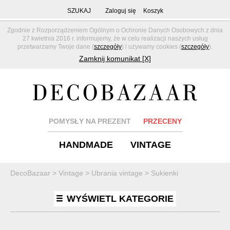
SZUKAJ
Zaloguj się
Koszyk
Zgodnie z Rozporządzeniem Ogólnym o Ochronie Danych Osobowych z dnia
27 kwietnia 2016 r. informujemy, że w celu realizacji naszych usług
przetwarzamy Twoje dane (
szczegóły
) i używamy cookies (
szczegóły
).
Zamknij komunikat [X]
POMYSŁY NA PREZENT
PRZECENY
HANDMADE
VINTAGE
DecoBazaar
>
Vintage
>
Ubrania vintage
>
Sukienki
WYŚWIETL KATEGORIE