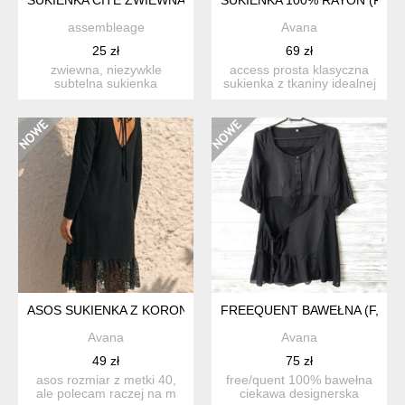
assembleage
Avana
25 zł
69 zł
zwiewna, niezywkle
access prosta klasyczna
subtelna sukienka
sukienka z tkaniny idealnej
luksusowej duńskiej marki
na upały. ozdobn...
cite co...
ASOS SUKIENKA Z KORONKĄ (F, VW, VM)
FREEQUENT BAWEŁNA (F, A)
Avana
Avana
49 zł
75 zł
asos rozmiar z metki 40,
free/quent 100% bawełna
ale polecam raczej na m
ciekawa designerska