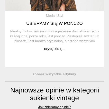
Moda i Styl
UBIERAMY SIĘ W PONCZO
Idealnym okryciem na chłodne jesienne dni, jak również o
każdej innej porze roku, jest ponczo. Zastępuje sweter lub
płaszcz, Jest bardzo oryginalną, a przede wszystkim
wygodną i praktyczną częścią garderoby. Ponczo (z hiszp.
czytaj dalej...
Poncho) to trad...
zobacz wszystkie artykuły
Najnowsze opinie w kategorii
sukienki vintage
Jak zbieramy opinie?