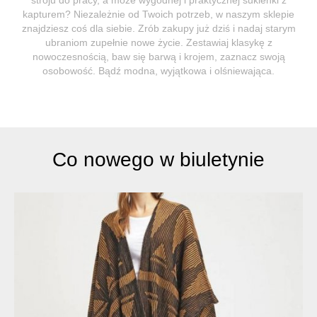
kapturem? Niezależnie od Twoich potrzeb, w naszym sklepie
znajdziesz coś dla siebie. Zrób zakupy już dziś i nadaj starym
ubraniom zupełnie nowe życie. Zestawiaj klasykę z
nowoczesnością, baw się barwą i krojem, zaznacz swoją
osobowość. Bądź modna, wyjątkowa i olśniewająca.
Co nowego w biuletynie