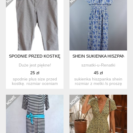
SPODNIE PRZED KOSTKĘ PLUS SIZE BAWEŁNA 44
SHEIN SUKIENKA HISZPANKA 
Duże jest piękne!
szmatki-u-Renatki
25 zł
45 zł
spodnie plus size przed
sukienka hiszpanka shein
kostkę. rozmiar oceniam
rozmiar z metki /s proszę
na 44. materiał ocenia...
sprawdzić pod...