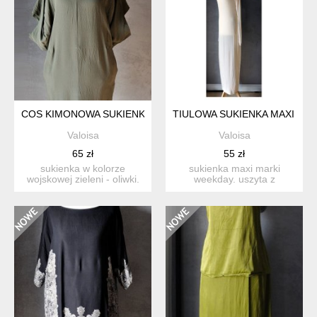
COS KIMONOWA SUKIENKA OLIWKA XS
TIULOWA SUKIENKA MAXI NUD
Valoisa
Valoisa
65 zł
55 zł
sukienka w kolorze
sukienka maxi marki
wojskowej zieleni - oliwki.
weekday. uszyta z
projekt marki cos. geo...
elastycznej, mięciutkiej
tiulow...