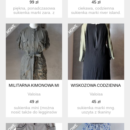
99 zł
45 zł
piękna, ponadczasowa
ciekawa, codzienna
sukienka marki zara. z
sukienka marki river island.
kolekcji zara basic. uszy...
uszyta z czarno - sza...
MILITARNA KIMONOWA MINI RIVER ISLAND LYOCELL XS S
WISKOZOWA CODZIENNA SUK
Valoisa
Valoisa
49 zł
45 zł
sukienka mini (można
sukienka marki mng.
nosić także do legginsów
uszyta z tkaniny
czy obcisłych spodni jak...
wiskozowej w kolorach
czarnym or...