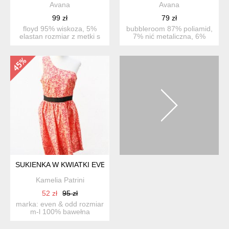
Avana
Avana
99 zł
79 zł
floyd 95% wiskoza, 5%
bubbleroom 87% poliamid,
elastan rozmiar z metki s
7% nić metaliczna, 6%
długość 97 pachy...
elastan sparkling puf...
SUKIENKA W KWIATKI EVEN ODD
Kamelia Patrini
52 zł
95 zł
marka: even & odd rozmiar
m-l 100% bawełna
szer.pod pachami 2x 46c...