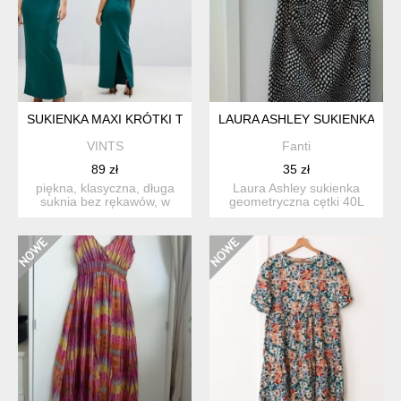
SUKIENKA MAXI KRÓTKI TOP ZE ZDOBIONYM BRZEGIEM ZIE
LAURA ASHLEY SUKIENKA GE
VINTS
Fanti
89 zł
35 zł
piękna, klasyczna, długa
Laura Ashley sukienka
suknia bez rękawów, w
geometryczna cętki 40L
kolorze ciemnej zieleni...
stan bardzo dobry