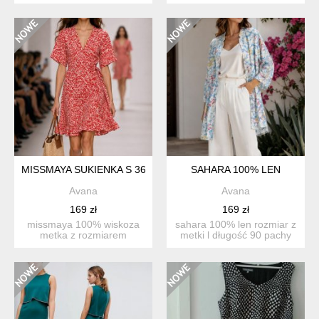
długość 95 pachy 5...
sukienka lub tunika ren...
MISSMAYA SUKIENKA S 36
SAHARA 100% LEN
Avana
Avana
169 zł
169 zł
missmaya 100% wiskoza
sahara 100% len rozmiar z
metka z rozmiarem
metki l długość 90 pachy
wycięta, sugerowany
60 sukienk...
rozmia...