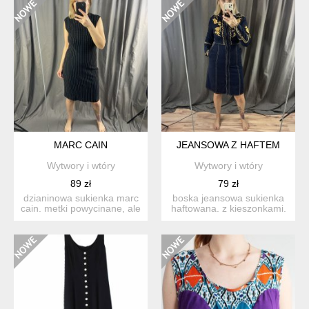
MARC CAIN
JEANSOWA Z HAFTEM
Wytwory i wtóry
Wytwory i wtóry
89 zł
79 zł
dzianinowa sukienka marc
boska jeansowa sukienka
cain. metki powycinane, ale
haftowana. z kieszonkami.
ona jest naturaln...
stan: idealny ...