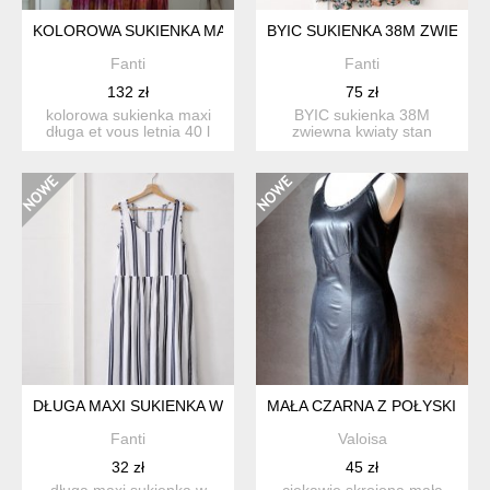
KOLOROWA SUKIENKA MAXI DŁUGA ET VOUS LETNIA 40 L
BYIC SUKIENKA 38M ZWIEWN
Fanti
Fanti
132 zł
75 zł
kolorowa sukienka maxi
BYIC sukienka 38M
długa et vous letnia 40 l
zwiewna kwiaty stan
materiał lekko prześ...
bardzo dobry
DŁUGA MAXI SUKIENKA W PASKI BONPRIX 36S/38 M JONH BA
MAŁA CZARNA Z POŁYSKIEM 
Fanti
Valoisa
32 zł
45 zł
długa maxi sukienka w
ciekawie skrojona mała