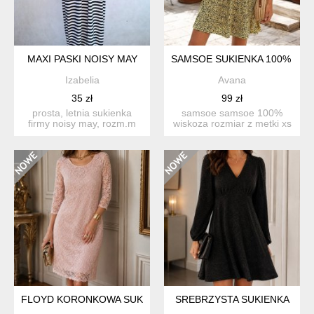
MAXI PASKI NOISY MAY
SAMSOE SUKIENKA 100% WISK
Izabelia
Avana
35 zł
99 zł
prosta, letnia sukienka
samsoe samsoe 100%
firmy noisy may, rozm.m
wiskoza rozmiar z metki xs
paski czarno białe (ł...
długość 90 pachy 45 ...
FLOYD KORONKOWA SUKIENKA
SREBRZYSTA SUKIENKA