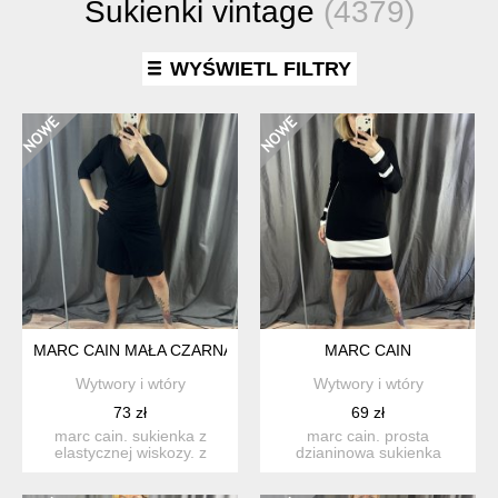
Sukienki vintage
(4379)
WYŚWIETL FILTRY
MARC CAIN MAŁA CZARNA
MARC CAIN
Wytwory i wtóry
Wytwory i wtóry
73 zł
69 zł
marc cain. sukienka z
marc cain. prosta
elastycznej wiskozy. z
dzianinowa sukienka
dekoltem na zakładkę i
knitted in germany. 70%
ma...
wiskoza...