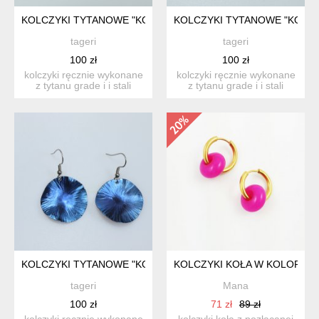
KOLCZYKI TYTANOWE "KOŁA"
KOLCZYKI TYTANOWE "KOŁA"
tageri
tageri
100 zł
100 zł
kolczyki ręcznie wykonane
kolczyki ręcznie wykonane
z tytanu grade i i stali
z tytanu grade i i stali
chirurgicznej. tyta...
chirurgicznej. w p...
KOLCZYKI TYTANOWE "KOŁA"
KOLCZYKI KOŁA W KOLORZE 
tageri
Mana
100 zł
71 zł
89 zł
kolczyki ręcznie wykonane
kolczyki koła z pozłacanej