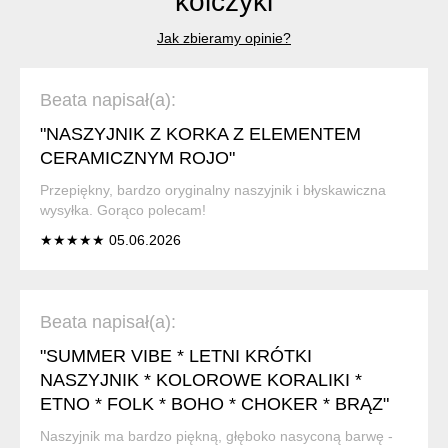
kolczyki
Jak zbieramy opinie?
Beata napisał(a):
"NASZYJNIK Z KORKA Z ELEMENTEM
CERAMICZNYM ROJO"
Przepiękny, bardzo oryginalny naszyjnik i błyskawiczna
wysyłka. Gorąco polecam!
★★★★★ 05.06.2026
Beata napisał(a):
"SUMMER VIBE * LETNI KRÓTKI
NASZYJNIK * KOLOROWE KORALIKI *
ETNO * FOLK * BOHO * CHOKER * BRĄZ"
Naszyjnik ma bardzo piękną, głęboko nasyconą barwę -