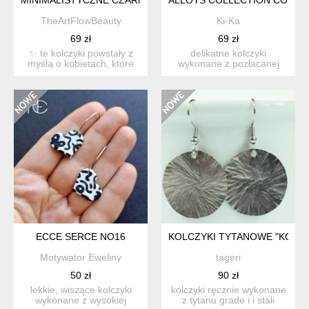
TheArtFlowBeauty
Ki-Ka
69 zł
69 zł
✨ te kolczyki powstały z
delikatne kolczyki
myślą o kobietach, które
wykonane z pozłacanej
cenią prostotę formy...
stali szlachetnej oraz
kryszt...
ECCE SERCE NO16
KOLCZYKI TYTANOWE "KOŁA"
Motywator Eweliny
tageri
50 zł
90 zł
lekkie, wiszące kolczyki
kolczyki ręcznie wykonane
wykonane z wysokiej
z tytanu grade i i stali