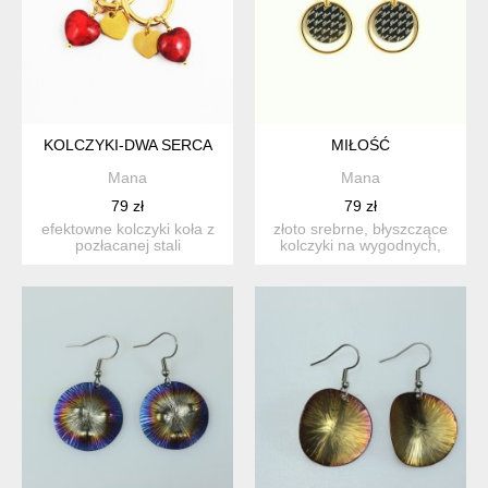
KOLCZYKI-DWA SERCA
MIŁOŚĆ
Mana
Mana
79 zł
79 zł
efektowne kolczyki koła z
złoto srebrne, błyszczące
pozłacanej stali
kolczyki na wygodnych,
szlachetnej. zawieszki to
otwartych biglach. el...
s...