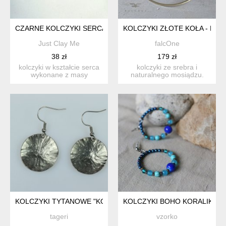
CZARNE KOLCZYKI SERCA
KOLCZYKI ZŁOTE KOŁA - DUŻ
Just Clay Me
falcOne
38 zł
179 zł
kolczyki w kształcie serca
kolczyki ze srebra i
wykonane z masy
naturalnego mosiądzu.
polimerowej na kole ze
prosta, klasyczna,
stal...
geometry...
KOLCZYKI TYTANOWE "KOŁA"
KOLCZYKI BOHO KORALIKOW
tageri
vzorko