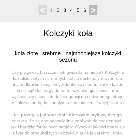
<
>
1
2
3
4
5
6
Kolczyki koła
koła złote i srebrne - najmodniejsze kolczyki
sezonu
Czy pragniesz błyszczeć jak gwiazda na niebie? Kolczyki w
kształcie złotych i srebrnych kół są doskonałym wyborem,
aby podkreślić Twoją indywidualność i dodać blasku każdej
stylizacji! Bez względu na to, czy planujesz wieczorne
wyjście, czy chcesz dodać elegancji do codziennego stroju,
te kolczyki będą doskonałym uzupełnieniem Twojej biżuterii.
Ich
prosty, a jednocześnie niezwykle stylowy design
sprawia, że są one odpowiednie zarówno do codziennych,
jak i bardziej formalnych strojów. Wysokiej jakości materiały
użyte do produkcji tych kolczyków, takie jak srebro i złoto,