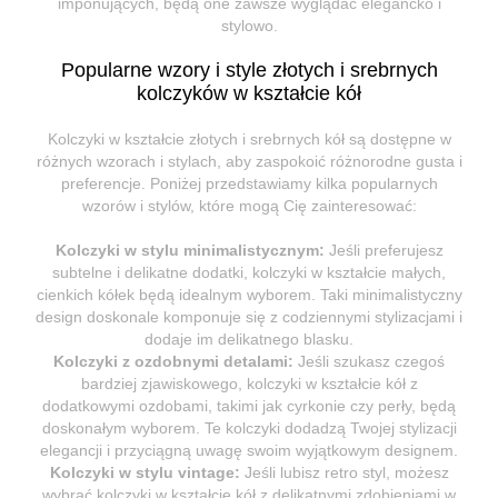
imponujących, będą one zawsze wyglądać elegancko i
stylowo.
Popularne wzory i style złotych i srebrnych
kolczyków w kształcie kół
Kolczyki w kształcie złotych i srebrnych kół są dostępne w
różnych wzorach i stylach, aby zaspokoić różnorodne gusta i
preferencje. Poniżej przedstawiamy kilka popularnych
wzorów i stylów, które mogą Cię zainteresować:
Kolczyki w stylu minimalistycznym:
Jeśli preferujesz
subtelne i delikatne dodatki, kolczyki w kształcie małych,
cienkich kółek będą idealnym wyborem. Taki minimalistyczny
design doskonale komponuje się z codziennymi stylizacjami i
dodaje im delikatnego blasku.
Kolczyki z ozdobnymi detalami:
Jeśli szukasz czegoś
bardziej zjawiskowego, kolczyki w kształcie kół z
dodatkowymi ozdobami, takimi jak cyrkonie czy perły, będą
doskonałym wyborem. Te kolczyki dodadzą Twojej stylizacji
elegancji i przyciągną uwagę swoim wyjątkowym designem.
Kolczyki w stylu vintage:
Jeśli lubisz retro styl, możesz
wybrać kolczyki w kształcie kół z delikatnymi zdobieniami w