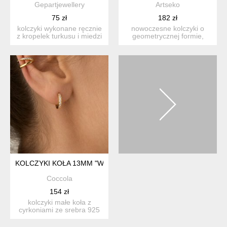
Gepartjewellery
Artseko
75 zł
182 zł
kolczyki wykonane ręcznie
nowoczesne kolczyki o
z kropelek turkusu i miedzi
geometrycznej formie,
lutowane przy ...
wykonane z mosiądzu i
stal...
KOLCZYKI KOŁA 13MM "WHITE BELLE" Z CYRKONIAMI - SRE
Coccola
154 zł
kolczyki małe koła z
cyrkoniami ze srebra 925
pozłacanego: śred...