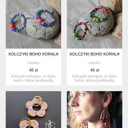
KOLCZYKI BOHO KORALIKOWE
KOLCZYKI BOHO KORALIKOW
vzorko
vzorko
45 zł
45 zł
kolczyki wiszące, w stylu
kolczyki wiszące, w stylu
boho, które podkreślą
boho, które podkreślą
zarówno codzienną jak ...
zarówno codzienną jak ...